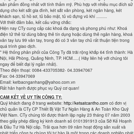
sản phẩm đồng nhất với tính thẩm mỹ. Phù hợp với nhiều mục đích sử
dụng cho két sắt gia đình, két sắt văn phòng, két ngân hàng, két
khách sạn, tủ hồ sơ, tủ bảo mật, tủ vũ đựng vũ khí .........
Với thiết đảm bảo, kết cấu vững chắc:
Hiện nay CTy cung cấp các khoá đa dạng và phong phú như: Khoá
điện tử thẻ từ dùng bằng thẻ tín dụng hoặc dùng thẻ ngân hàng, khoá
vân tay lưu 99 vân tay, trong đó có 3 vân tay chủ rất thuận tiện trong
quá trình giao dịch.
* Hệ thống phân phối của Công Ty đã trãi rộng khắp 64 tỉnh thành: Hà
Nội, Hải Phòng, Quảng Ninh, TP. HCM.....( Hãy liên hệ với chúng tôi
ngay để biết đại lý ngần nhất).
Theo điện thoại: 0084-433705382- 04.33947067
Fax: 04-33947069
Email:
ketbacnganhang@yahoo.com.vn
Rất hân hạnh được phục vụ Quý cơ quan!
CAM KẾT VỀ UY TÍN CÔNG TY:
Quý khách đang ở trang website:
http://ketsatcantho.com
có đơn vị
chủ quản là CTy CP Thiết Bị Vật Tư Ngân Hàng & An Toàn Kho Quỹ
Việt Nam. CTy chúng tôi được thành lập ngày 23 tháng 07 năm 2003
theo giấy phép đăng ký kinh doanh số 0101391913 của Sở Kế Hoạnh
& Đầu Tư Hà Nội cấp. Trải qua hơn 09 năm hoạt động sản xuất và
phát triển công ty chúng tôi tự hào là một trong các doanh nghiệp phát