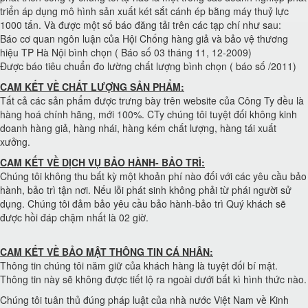
triển áp dụng mô hình sản xuất két sắt cánh ép bằng máy thuỷ lực
1000 tấn. Và được một số báo đăng tải trên các tạp chí như sau:
Báo cơ quan ngôn luận của Hội Chống hàng giả và bảo vệ thương
hiệu TP Hà Nội bình chọn ( Báo số 03 tháng 11, 12-2009)
Được báo tiêu chuẩn đo lường chất lượng bình chọn ( báo số /2011)
CAM KẾT VỀ CHẤT LƯỢNG SẢN PHẨM:
Tất cả các sản phẩm được trưng bày trên website của Công Ty đều là
hàng hoá chính hãng, mới 100%. CTy chúng tôi tuyệt đối không kinh
doanh hàng giả, hàng nhái, hàng kém chất lượng, hàng tái xuất
xưởng.
CAM KẾT VỀ DỊCH VỤ BẢO HÀNH- BẢO TRÌ:
Chúng tôi không thu bất kỳ một khoản phí nào đối với các yêu cầu bảo
hành, bảo trì tận nơi. Nếu lỗi phát sinh không phải từ phái người sử
dụng. Chúng tôi đảm bảo yêu cầu bảo hành-bảo trì Quý khách sẽ
được hồi đáp chậm nhất là 02 giờ.
CAM KẾT VỀ BẢO MẬT THÔNG TIN CÁ NHÂN:
Thông tin chúng tôi năm giữ của khách hàng là tuyệt đối bí mật.
Thông tin này sẽ không được tiết lộ ra ngoài dưới bất kì hình thức nào.
Chúng tôi tuân thủ đúng pháp luật của nhà nước Việt Nam về Kinh