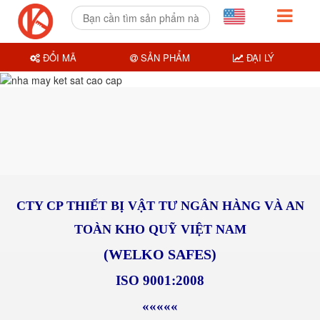
ĐỔI MÃ
SẢN PHẨM
ĐẠI LÝ
CTY CP THIẾT BỊ VẬT TƯ NGÂN HÀNG VÀ AN
TOÀN KHO QUỸ VIỆT NAM
(WELKO SAFES)
ISO 9001:2008
«««««