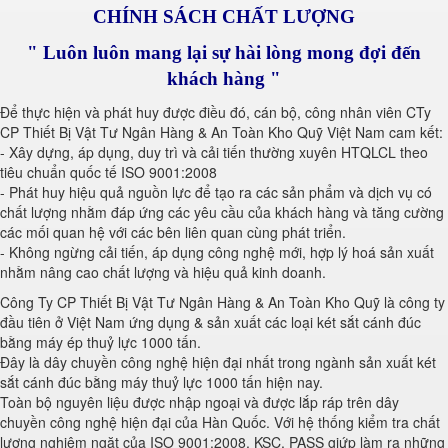
CHÍNH SÁCH CHẤT LƯỢNG
" Luôn luôn mang lại sự hài lòng mong đợi đến
khách hàng "
Để thực hiện và phát huy được điều đó, cán bộ, công nhân viên CTy
CP Thiết Bị Vật Tư Ngân Hàng & An Toàn Kho Quỹ Việt Nam cam kết:
- Xây dựng, áp dụng, duy trì và cải tiến thường xuyên HTQLCL theo
tiêu chuẩn quốc tế ISO 9001:2008
- Phát huy hiệu quả nguồn lực để tạo ra các sản phẩm và dịch vụ có
chất lượng nhằm đáp ứng các yêu cầu của khách hàng và tăng cường
các mối quan hệ với các bên liên quan cùng phát triển.
- Không ngừng cải tiến, áp dụng công nghệ mới, hợp lý hoá sản xuất
nhằm nâng cao chất lượng và hiệu quả kinh doanh.
Công Ty CP Thiết Bị Vật Tư Ngân Hàng & An Toàn Kho Quỹ là công ty
đầu tiên ở Việt Nam ứng dụng & sản xuất các loại két sắt cánh đúc
bằng máy ép thuỷ lực 1000 tấn.
Đây là dây chuyền công nghệ hiện đại nhất trong ngành sản xuất két
sắt cánh đúc bằng máy thuỷ lực 1000 tấn hiện nay.
Toàn bộ nguyên liệu được nhập ngoại và được lắp ráp trên dây
chuyền công nghệ hiện đại của Hàn Quốc. Với hệ thống kiểm tra chất
lượng nghiêm ngặt của ISO 9001:2008, KSC, PASS giứp làm ra những