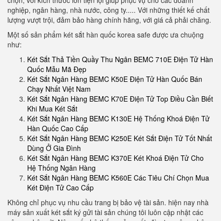
chọn, với kích thước lớn tiện lợi giúp phục vụ cho các doanh
nghiệp, ngân hàng, nhà nước, công ty..... Với những thiết kế chất
lượng vượt trội, đảm bảo hàng chính hãng, với giá cả phải chăng.
Một số sản phẩm két sắt hàn quốc korea safe được ưa chuộng
như:
Két Sắt Thả Tiền Quầy Thu Ngân BEMC 710E Điện Tử Hàn
Quốc Mẫu Mã Đẹp
Két Sắt Ngân Hàng BEMC K50E Điện Tử Hàn Quốc Bán
Chạy Nhất Việt Nam
Két Sắt Ngân Hàng BEMC K70E Điện Tử Top Điều Cần Biết
Khi Mua Két Sắt
Két Sắt Ngân Hàng BEMC K130E Hệ Thống Khoá Điện Tử
Hàn Quốc Cao Cấp
Két Sắt Ngân Hàng BEMC K250E Két Sắt Điện Tử Tốt Nhất
Dùng Ở Gia Đình
Két Sắt Ngân Hàng BEMC K370E Két Khoá Điện Tử Cho
Hệ Thống Ngân Hàng
Két Sắt Ngân Hàng BEMC K560E Các Tiêu Chí Chọn Mua
Két Điện Tử Cao Cấp
Không chỉ phục vụ nhu cầu trang bị bảo vệ tài sản. hiện nay nhà
máy sản xuất két sắt ký gửi tài sản chúng tôi luôn cập nhật các