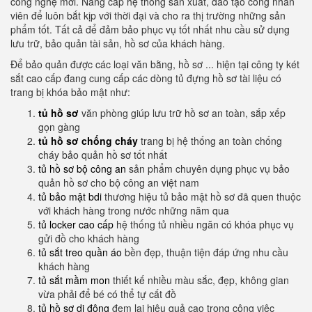
công nghệ mới. Nâng cấp hệ thống sản xuất, đào tạo công nhân
viên để luôn bắt kịp với thời đại và cho ra thị trường những sản
phẩm tốt. Tất cả để đảm bảo phục vụ tốt nhất nhu cầu sử dụng
lưu trữ, bảo quản tài sản, hồ sơ của khách hàng.
Để bảo quản được các loại văn bằng, hồ sơ ... hiện tại công ty két
sắt cao cấp đang cung cấp các dòng tủ đựng hồ sơ tài liệu có
trang bị khóa bảo mật như:
tủ hồ sơ
văn phòng giúp lưu trữ hồ sơ an toàn, sắp xếp
gọn gàng
tủ hồ sơ chống cháy
trang bị hệ thống an toàn chống
cháy bảo quản hồ sơ tốt nhất
tủ hồ sơ bộ công an
sản phẩm chuyên dụng phục vụ bảo
quản hồ sơ cho bộ công an việt nam
tủ bảo mật bdi
thương hiệu tủ bảo mật hồ sơ đã quen thuộc
với khách hàng trong nước những năm qua
tủ locker cao cấp
hệ thống tủ nhiều ngăn có khóa phục vụ
gửi đồ cho khách hàng
tủ sắt treo quần áo
bền đẹp, thuận tiện đáp ứng nhu cầu
khách hàng
tủ sắt mầm mon
thiết kế nhiều màu sắc, đẹp, không gian
vừa phải để bé có thể tự cất đồ
tủ hồ sơ di động
đem lại hiệu quả cao trong công việc