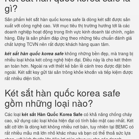
gì?
Sản phẩm két sắt hàn quốc korea safe là dòng két sắt được sản
xuất với công nghệ cao. Với mục tiêu thị trường hướng tới là các
doanh nghiệp hoạt động trong lĩnh vực kinh doanh tài chính, ngân
hàng. Đây là sản phẩm đáp ứng theo những tiêu chuẩn đánh giá
chất lượng TCVN nên rất được khách hàng quan tâm.
két sắt hàn quốc korea safe
không những bền đẹp, mà trang bị
nhiều loại khóa két công nghệ hiện đại. Điều này là cho két thêm
an toàn hơn. Ngoài ra với thiết kế bản lề cánh treo được đặt bên
ngoài. Két sắt ksy gửi tài sản trông khỏe khoắn và tiếp kiệm được
rất nhiều diện tích.
Két sắt hàn quốc korea safe
gồm những loại nào?
Các loại
két sắt Hàn Quốc Korea Safe
có khả năng chống cháy
cao, sử dụng các loại khóa hiện đại có tính bảo mật cao nhất. Két
sắt cỡ lớn là dòng két không nhiều nơi bán, tuy nhiên tại BEMC có
rất nhiều mẫu mã lớn nhỏ khác nhau và bạn có thể thoả sức lựa