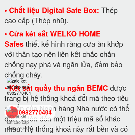
Thép
• Chất liệu Digital Safe Box:
cao cấp (Thép nhũ).
•
Cửa két sắt WELKO HOME
thiết kế hình răng cưa ăn khớp
Safes
với thân tạo nên liên kết chắc chắn
chống nạy phá và ngăn lửa, đảm bảo
chống cháy.
•
được
Két sắt quầy thu ngân BEMC
trang bị hệ thống khoá đổi mã theo tiêu
chuẩn của Ngân hàng Nhà nước có thể
0982770404
đổi mã lên đến một triệu mã số khác
nhau. Hệ thống khoá này rất bền và có
back