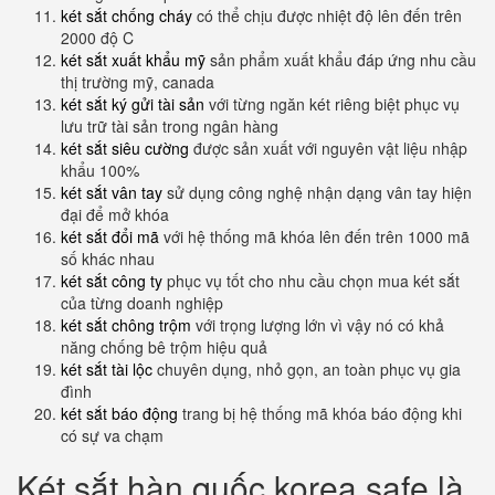
két sắt chống cháy
có thể chịu được nhiệt độ lên đến trên
2000 độ C
két sắt xuất khẩu mỹ
sản phẩm xuất khẩu đáp ứng nhu cầu
thị trường mỹ, canada
két sắt ký gửi tài sản
với từng ngăn két riêng biệt phục vụ
lưu trữ tài sản trong ngân hàng
két sắt siêu cường
được sản xuất với nguyên vật liệu nhập
khẩu 100%
két sắt vân tay
sử dụng công nghệ nhận dạng vân tay hiện
đại để mở khóa
két sắt đổi mã
với hệ thống mã khóa lên đến trên 1000 mã
số khác nhau
két sắt công ty
phục vụ tốt cho nhu cầu chọn mua két sắt
của từng doanh nghiệp
két sắt chông trộm
với trọng lượng lớn vì vậy nó có khả
năng chống bê trộm hiệu quả
két sắt tài lộc
chuyên dụng, nhỏ gọn, an toàn phục vụ gia
đình
két sắt báo động
trang bị hệ thống mã khóa báo động khi
có sự va chạm
Két sắt hàn quốc korea safe là