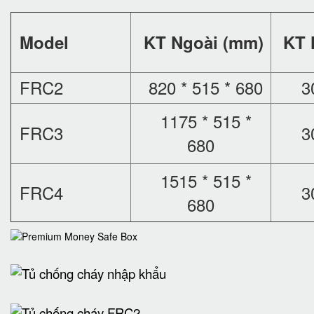
Model
KT Ngoài (mm)
KT 
FRC2
820 * 515 * 680
3
1175 * 515 *
FRC3
3
680
1515 * 515 *
FRC4
3
680