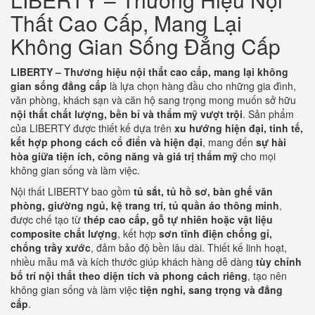
Thất Cao Cấp, Mang Lại
Không Gian Sống Đẳng Cấp
LIBERTY – Thương hiệu nội thất cao cấp, mang lại không
gian sống đẳng cấp
là lựa chọn hàng đầu cho những gia đình,
văn phòng, khách sạn và căn hộ sang trọng mong muốn sở hữu
nội thất chất lượng, bền bỉ và thẩm mỹ vượt trội
. Sản phẩm
của LIBERTY được thiết kế dựa trên
xu hướng hiện đại, tinh tế,
kết hợp phong cách cổ điển và hiện đại
, mang đến
sự hài
hòa giữa tiện ích, công năng và giá trị thẩm mỹ
cho mọi
không gian sống và làm việc.
Nội thất LIBERTY bao gồm
tủ sắt, tủ hồ sơ, bàn ghế văn
phòng, giường ngủ, kệ trang trí, tủ quần áo thông minh
,
được chế tạo từ
thép cao cấp, gỗ tự nhiên hoặc vật liệu
composite chất lượng
, kết hợp
sơn tĩnh điện chống gỉ,
chống trầy xước
, đảm bảo độ bền lâu dài. Thiết kế linh hoạt,
nhiều mẫu mã và kích thước giúp khách hàng dễ dàng
tùy chỉnh
bố trí nội thất theo diện tích và phong cách riêng
, tạo nên
không gian sống và làm việc
tiện nghi, sang trọng và đẳng
cấp
.