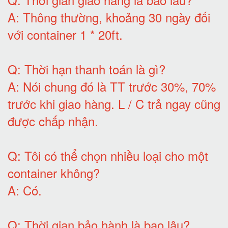
A:
Thông thường, khoảng 30 ngày đối
với container 1 * 20ft
.
Q:
Thời hạn thanh toán là gì
?
A:
Nói chung đó là TT trước 30%, 70%
trước khi giao hàng.
L / C trả ngay cũng
được chấp nhận
.
Q:
Tôi có thể chọn nhiều loại cho một
container không
?
A:
Có
.
Q: T
hời gian bảo hành
là bao lâu?