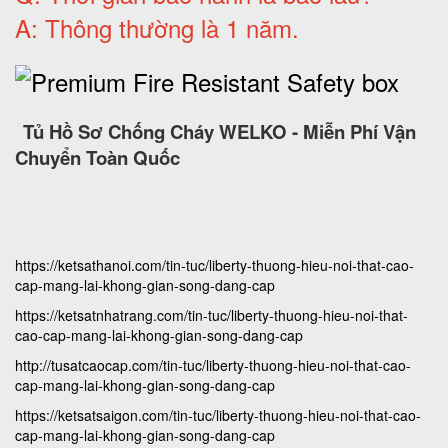
A: Thông thường là 1 năm
.
Tủ Hồ Sơ Chống Cháy WELKO - Miễn Phí Vận
Chuyển Toàn Quốc
https://ketsathanoi.com/tin-tuc/liberty-thuong-hieu-noi-that-cao-
cap-mang-lai-khong-gian-song-dang-cap
https://ketsatnhatrang.com/tin-tuc/liberty-thuong-hieu-noi-that-
cao-cap-mang-lai-khong-gian-song-dang-cap
http://tusatcaocap.com/tin-tuc/liberty-thuong-hieu-noi-that-cao-
cap-mang-lai-khong-gian-song-dang-cap
https://ketsatsaigon.com/tin-tuc/liberty-thuong-hieu-noi-that-cao-
cap-mang-lai-khong-gian-song-dang-cap