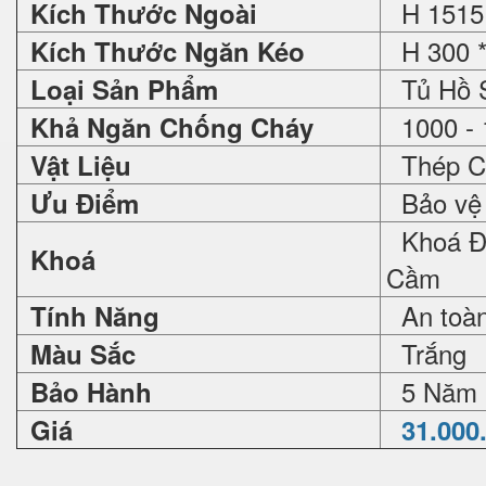
H 1515 
Kích Thước Ngoài
H 300 *
Kích Thước Ngăn Kéo
Tủ Hồ 
Loại Sản Phẩm
1000 - 
Khả Ngăn Chống Cháy
Thép C
Vật Liệu
Bảo vệ 
Ưu Điểm
Khoá Đi
Khoá
Cầm
An toàn 
Tính Năng
Trắng
Màu Sắc
5 Năm
Bảo Hành
Giá
31.000