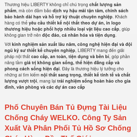
Thương hiệu LIBERTY không chỉ chú trọng
chất lượng sản
phẩm
, mà còn đảm bảo
dịch vụ hậu mãi tận tâm, chính sách
bảo hành dài hạn và hỗ trợ kỹ thuật chuyên nghiệp
. Khách
hàng có thể
yêu cầu thiết kế nội thất theo dự án, in logo
thương hiệu hoặc phối hợp nhiều loại vật liệu cao cấp
, giúp
không gian trở nên
độc đáo, cá nhân hóa và tiện dụng
.
Với
kinh nghiệm sản xuất lâu năm, công nghệ hiện đại và đội
ngũ kỹ sư thiết kế chuyên nghiệp
, LIBERTY mang đến giải
pháp nội thất
cao cấp, an toàn, tiện dụng và bền bỉ
, góp phần
nâng tầm
giá trị không gian sống, thể hiện đẳng cấp và
phong cách sống hiện đại
. Đây là thương hiệu lý tưởng cho
những ai tìm kiếm
nội thất sang trọng, thiết kế tinh tế và chất
lượng vượt trội
, mang lại
trải nghiệm sống hoàn hảo cho gia
đình, văn phòng và các dự án cao cấp
Phố Chuyên Bán Tủ Đựng Tài Liệu
Chống Cháy WELKO.
Công Ty Sản
Xuất Và Phân Phối Tủ Hồ Sơ Chống