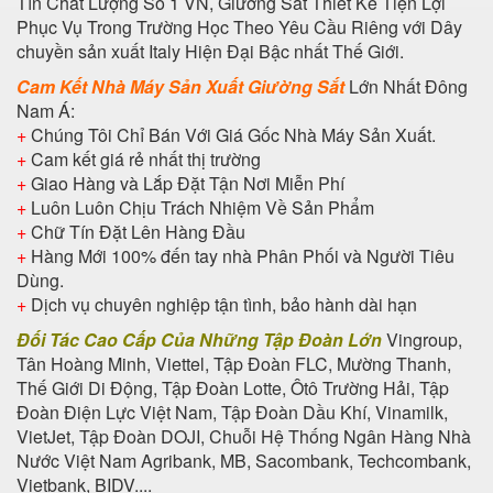
Tín Chất Lượng Số 1 VN, Giường Sắt Thiết Kế Tiện Lợi
Phục Vụ Trong Trường Học Theo Yêu Cầu Riêng với Dây
chuyền sản xuất Italy Hiện Đại Bậc nhất Thế Giới.
Cam Kết Nhà Máy Sản Xuất Giường Sắt
Lớn Nhất Đông
Nam Á:
+
Chúng Tôi Chỉ Bán Với Giá Gốc Nhà Máy Sản Xuất.
+
Cam kết giá rẻ nhất thị trường
+
Giao Hàng và Lắp Đặt Tận Nơi Miễn Phí
+
Luôn Luôn Chịu Trách Nhiệm Về Sản Phẩm
+
Chữ Tín Đặt Lên Hàng Đầu
+
Hàng Mới 100% đến tay nhà Phân Phối và Người Tiêu
Dùng.
+
Dịch vụ chuyên nghiệp tận tình, bảo hành dài hạn
Đối Tác Cao Cấp Của Những Tập Đoàn Lớn
Vingroup,
Tân Hoàng Minh, Viettel, Tập Đoàn FLC, Mường Thanh,
Thế Giới Di Động, Tập Đoàn Lotte, Ôtô Trường Hải, Tập
Đoàn Điện Lực Việt Nam, Tập Đoàn Dầu Khí, Vinamilk,
VietJet, Tập Đoàn DOJI, Chuỗi Hệ Thống Ngân Hàng Nhà
Nước Việt Nam Agribank, MB, Sacombank, Techcombank,
Vietbank, BIDV....