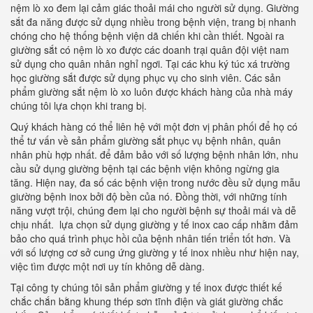
nệm lò xo đem lại cảm giác thoải mái cho người sử dụng. Giường
sắt đa năng được sử dụng nhiều trong bệnh viện, trang bị nhanh
chóng cho hệ thống bệnh viện dã chiến khi cần thiết. Ngoài ra
giường sắt có nệm lò xo được các doanh trại quân đội việt nam
sử dụng cho quân nhân nghỉ ngơi. Tại các khu ký túc xá trường
học giường sắt được sử dụng phục vụ cho sinh viên. Các sản
phẩm giường sắt nệm lò xo luôn được khách hàng của nhà máy
chúng tôi lựa chọn khi trang bị.
Quý khách hàng có thể liên hệ với một đơn vị phân phối để họ có
thể tư vấn về sản phẩm giường sắt phục vụ bệnh nhân, quân
nhân phù hợp nhất. để đảm bảo với số lượng bệnh nhân lớn, nhu
cầu sử dụng giường bệnh tại các bệnh viện không ngừng gia
tăng. Hiện nay, đa số các bệnh viện trong nước đều sử dụng mẫu
giường bệnh inox bởi độ bền của nó. Đồng thời, với những tính
năng vượt trội, chúng đem lại cho người bệnh sự thoải mái và dễ
chịu nhất. lựa chọn sử dụng giường y tế inox cao cấp nhằm đảm
bảo cho quá trình phục hồi của bệnh nhân tiến triển tốt hơn. Và
với số lượng cơ sở cung ứng giường y tế inox nhiều như hiện nay,
việc tìm được một nơi uy tín không dễ dàng.
Tại công ty chúng tôi sản phẩm giường y tế inox được thiết kế
chắc chắn bằng khung thép sơn tĩnh điện và giát giường chắc