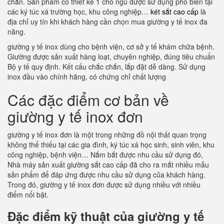
chắn. Sản phẩm có thiết kế 1 chỗ ngủ được sử dụng phổ biến tại
các ký túc xá trường học, khu công nghiệp…
két sắt cao cấp
là
địa chỉ uy tín khi khách hàng cần chọn mua giường y tế inox đa
năng.
giường y tế inox dùng cho bệnh viện, cơ sở y tế khám chữa bệnh.
Giường được sản xuất hàng loạt, chuyên nghiệp, đúng tiêu chuẩn
Bộ y tế quy định. Kết cấu chắc chắn, lắp đặt dễ dàng. Sử dụng
inox đầu vào chính hãng, có chứng chỉ chất lượng
Các đặc điểm cơ bản về
giường y tế inox đơn
giường y tế inox đơn là một trong những đồ nội thất quan trọng
không thể thiếu tại các gia đình, ký túc xá học sinh, sinh viên, khu
công nghiệp, bệnh viện… Nắm bắt được nhu cầu sử dụng đó,
Nhà máy sản xuất giường sắt cao cấp đã cho ra mắt nhiều mẫu
sản phẩm để đáp ứng được nhu cầu sử dụng của khách hàng.
Trong đó, giường y tế inox đơn được sử dụng nhiều với nhiều
điểm nổi bật.
Đặc điểm kỹ thuật của giường y tế