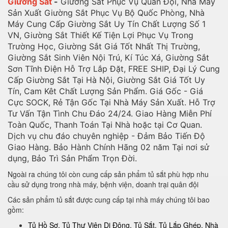
Giường Sắt
-
Giường Sắt Phục Vụ Quân Đội, Nhà Máy
Sản Xuất Giường Sắt Phục Vụ Bộ Quốc Phòng, Nhà
Máy Cung Cấp Giường Sắt Uy Tín Chất Lượng Số 1
VN, Giường Sắt Thiết Kế Tiện Lợi Phục Vụ Trong
Trường Học, Giường Sắt Giá Tốt Nhất Thị Trường,
Giường Sắt Sinh Viên Nội Trú, Kí Túc Xá, Giường Sắt
Sơn Tĩnh Điện Hỗ Trợ Lắp Đặt, FREE SHIP, Đại Lý Cung
Cấp Giường Sắt Tại Hà Nội, Giường Sắt Giá Tốt Uy
Tín, Cam Kêt Chất Lượng Sản Phẩm. Giá Gốc - Giá
Cực SOCK, Rẻ Tận Gốc Tại Nhà Máy Sản Xuất. Hỗ Trợ
Tư Vấn Tận Tình Chu Đáo 24/24. Giao Hàng Miễn Phí
Toàn Quốc, Thanh Toán Tại Nhà hoặc tại Cơ Quan.
Dịch vụ chu đáo chuyên nghiệp - Đảm Bảo Tiến Độ
Giao Hàng. Bảo Hành Chính Hãng 02 năm Tại nơi sử
dụng, Bảo Trì Sản Phẩm Trọn Đời.
Ngoài ra chúng tôi còn cung cấp sản phẩm tủ sắt phù hợp nhu
cầu sử dụng trong nhà máy, bệnh viện, doanh trại quân đội
Các sản phẩm tủ sắt được cung cấp tại nhà máy chúng tôi bao
gồm:
Tủ Hồ Sơ, Tủ Thư Viện Di Động, Tủ Sắt, Tủ Lắp Ghép. Nhà