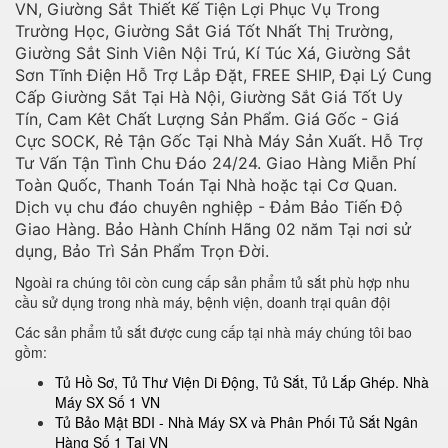
VN, Giường Sắt Thiết Kế Tiện Lợi Phục Vụ Trong
Trường Học, Giường Sắt Giá Tốt Nhất Thị Trường,
Giường Sắt Sinh Viên Nội Trú, Kí Túc Xá, Giường Sắt
Sơn Tĩnh Điện Hỗ Trợ Lắp Đặt, FREE SHIP, Đại Lý Cung
Cấp Giường Sắt Tại Hà Nội, Giường Sắt Giá Tốt Uy
Tín, Cam Kêt Chất Lượng Sản Phẩm. Giá Gốc - Giá
Cực SOCK, Rẻ Tận Gốc Tại Nhà Máy Sản Xuất. Hỗ Trợ
Tư Vấn Tận Tình Chu Đáo 24/24. Giao Hàng Miễn Phí
Toàn Quốc, Thanh Toán Tại Nhà hoặc tại Cơ Quan.
Dịch vụ chu đáo chuyên nghiệp - Đảm Bảo Tiến Độ
Giao Hàng. Bảo Hành Chính Hãng 02 năm Tại nơi sử
dụng, Bảo Trì Sản Phẩm Trọn Đời.
Ngoài ra chúng tôi còn cung cấp sản phẩm tủ sắt phù hợp nhu
cầu sử dụng trong nhà máy, bệnh viện, doanh trại quân đội
Các sản phẩm tủ sắt được cung cấp tại nhà máy chúng tôi bao
gồm:
Tủ Hồ Sơ, Tủ Thư Viện Di Động, Tủ Sắt, Tủ Lắp Ghép. Nhà
Máy SX Số 1 VN
Tủ Bảo Mật BDI - Nhà Máy SX và Phân Phối Tủ Sắt Ngân
Hàng Số 1 Tại VN