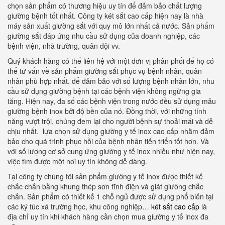
chọn sản phẩm có thương hiệu uy tín để đảm bảo chất lượng
giường bệnh tốt nhất. Công ty két sắt cao cấp hiện nay là nhà
máy sản xuất giường sắt với quy mô lớn nhất cả nước. Sản phẩm
giường sắt đáp ứng nhu cầu sử dụng của doanh nghiệp, các
bệnh viện, nhà trường, quân đội vv.
Quý khách hàng có thể liên hệ với một đơn vị phân phối để họ có
thể tư vấn về sản phẩm giường sắt phục vụ bệnh nhân, quân
nhân phù hợp nhất. để đảm bảo với số lượng bệnh nhân lớn, nhu
cầu sử dụng giường bệnh tại các bệnh viện không ngừng gia
tăng. Hiện nay, đa số các bệnh viện trong nước đều sử dụng mẫu
giường bệnh inox bởi độ bền của nó. Đồng thời, với những tính
năng vượt trội, chúng đem lại cho người bệnh sự thoải mái và dễ
chịu nhất. lựa chọn sử dụng giường y tế inox cao cấp nhằm đảm
bảo cho quá trình phục hồi của bệnh nhân tiến triển tốt hơn. Và
với số lượng cơ sở cung ứng giường y tế inox nhiều như hiện nay,
việc tìm được một nơi uy tín không dễ dàng.
Tại công ty chúng tôi sản phẩm giường y tế inox được thiết kế
chắc chắn bằng khung thép sơn tĩnh điện và giát giường chắc
chắn. Sản phẩm có thiết kế 1 chỗ ngủ được sử dụng phổ biến tại
các ký túc xá trường học, khu công nghiệp…
két sắt cao cấp
là
địa chỉ uy tín khi khách hàng cần chọn mua giường y tế inox đa