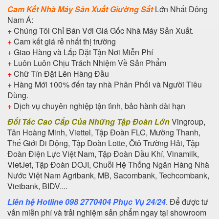
Cam Kết Nhà Máy Sản Xuất Giường Sắt
Lớn Nhất Đông
Nam Á:
+
Chúng Tôi Chỉ Bán Với Giá Gốc Nhà Máy Sản Xuất.
+
Cam kết giá rẻ nhất thị trường
+
Giao Hàng và Lắp Đặt Tận Nơi Miễn Phí
+
Luôn Luôn Chịu Trách Nhiệm Về Sản Phẩm
+
Chữ Tín Đặt Lên Hàng Đầu
+
Hàng Mới 100% đến tay nhà Phân Phối và Người Tiêu
Dùng.
+
Dịch vụ chuyên nghiệp tận tình, bảo hành dài hạn
Đối Tác Cao Cấp Của Những Tập Đoàn Lớn
Vingroup,
Tân Hoàng Minh, Viettel, Tập Đoàn FLC, Mường Thanh,
Thế Giới Di Động, Tập Đoàn Lotte, Ôtô Trường Hải, Tập
Đoàn Điện Lực Việt Nam, Tập Đoàn Dầu Khí, Vinamilk,
VietJet, Tập Đoàn DOJI, Chuỗi Hệ Thống Ngân Hàng Nhà
Nước Việt Nam Agribank, MB, Sacombank, Techcombank,
Vietbank, BIDV....
Liên hệ Hotline 098 2770404 Phục Vụ 24/24
. Để được tư
vấn miễn phí và trải nghiệm sản phẩm ngay tại showroom