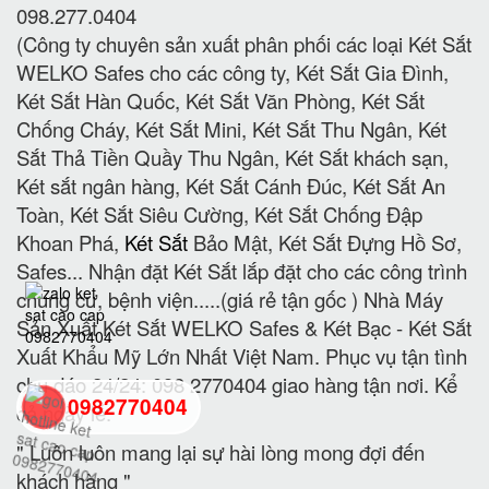
098.277.0404
(Công ty chuyên sản xuất phân phối các loại Két Sắt
WELKO Safes cho các công ty, Két Sắt Gia Đình,
Két Sắt Hàn Quốc, Két Sắt Văn Phòng, Két Sắt
Chống Cháy, Két Sắt Mini, Két Sắt Thu Ngân, Két
Sắt Thả Tiền Quầy Thu Ngân, Két Sắt khách sạn,
Két sắt ngân hàng, Két Sắt Cánh Đúc, Két Sắt An
Toàn, Két Sắt Siêu Cường, Két Sắt Chống Đập
Khoan Phá,
Két Sắt
Bảo Mật, Két Sắt Đựng Hồ Sơ,
Safes... Nhận đặt Két Sắt lắp đặt cho các công trình
chung cư, bệnh viện.....(giá rẻ tận gốc ) Nhà Máy
Sản Xuất Két Sắt WELKO Safes & Két Bạc - Két Sắt
Xuất Khẩu Mỹ Lớn Nhất Việt Nam. Phục vụ tận tình
chu đáo 24/24: 098 2770404 giao hàng tận nơi. Kể
0982770404
cả ngày lễ.
" Luôn luôn mang lại sự hài lòng mong đợi đến
back
khách hàng "