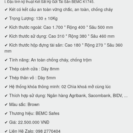
I. Đặc tính kỹ thuật Két Sắt Ký Gửi Tài Sản BEMC K1745.
✔ Két có kết cấu an toàn vững chắc, an toàn, chống cháy
✔ Trọng Lượng: 130 ± 10Kg
✔ Kích thước ngoài: Cao 1.700 * Rộng 400 * Sâu 500 mm
✔ Kích thước sử dụng: Cao 310 * Rộng 380 * Sâu 460 mm
✔ Kích thước hộp đựng tài sản: Cao 180 * Rộng 270 * Sâu 360
mm
✔ Tính năng: An toàn chống cháy, chống trộm
✔ Thép cánh cửa : Dày 8mm
✔ Thép thân vỏ : Dày 5mm
✔ Hệ thống khóa thông minh: 02 Chìa khoá mở cùng lúc
✔ Thích hợp sử dụng: Ngân hàng Agribank, Sacombank, BIDV, ...
✔ Màu sắc: Brown
✔ Thương hiệu: BEMC Safes
✔ Giá: 22.500.000 VNĐ
✔ Liên Hệ Zalo: 098 2770404