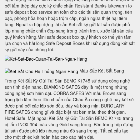
bởi tấm thép dày cực kỳ chắc chắn Resistant Banks lukewarm to
safe deposit box service an toàn cho các tài sản quan trọng, tiền
bạc, phòng hỏa hoạn hoặc trộm cắp, ngăn ngừa thiệt hại tiềm
tàng. Ngoài ra hộp đựng tài sản Két sắt ký gửi tài sản được phủ
lớp nhung chắc chắn đẹp sang trọng tránh trơn, xước tài sản của
quý khách hàng.Mini safe deposit box quý khách có thể yên tâm
lựa chọn và hài lòng Safe Deposit Boxes khi sử dụng dòng két sắt
ký gửi này của chúng tôi.
Màu Sắc Két Sắt Sang
Trọng Két Sắt Ký Gửi Tài Sản BEMC K1745 sử dụng công nghệ
sơn tĩnh điện nano, DIAMOND SAFES đây là một trong những
công nghệ sơn hiện đại. COBRA SAFES Với màu Brown sang
trọng lịch lãm theo tiêu chuẩn của Châu Âu công nghệ này két sẽ
được phủ bởi các lớp sơn đều, dày và bóng mịn, BURGLARY
FIRE SAFES chống gỉ và đặc biệt rất bền màu theo thời gian.
Hotel Safe. Mặt ngoài Két Sắt Ký Gửi Tài Sản BEMC K1745 trang
bị tấm INOX 304 màu vàng Gold sang trọng. Bên trong hộp đựng
tài sản được phủ lớp nhung màu đỏ sang trọng. Tất cả cấu tạo
cho một chiếc két hoàn hảo cao cấp hiện đại.