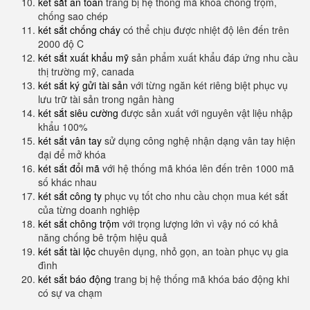
két sắt an toàn
trang bị hệ thống mã khóa chống trộm,
chống sao chép
két sắt chống cháy
có thể chịu được nhiệt độ lên đến trên
2000 độ C
két sắt xuất khẩu mỹ
sản phẩm xuất khẩu đáp ứng nhu cầu
thị trường mỹ, canada
két sắt ký gửi tài sản
với từng ngăn két riêng biệt phục vụ
lưu trữ tài sản trong ngân hàng
két sắt siêu cường
được sản xuất với nguyên vật liệu nhập
khẩu 100%
két sắt vân tay
sử dụng công nghệ nhận dạng vân tay hiện
đại để mở khóa
két sắt đổi mã
với hệ thống mã khóa lên đến trên 1000 mã
số khác nhau
két sắt công ty
phục vụ tốt cho nhu cầu chọn mua két sắt
của từng doanh nghiệp
két sắt chông trộm
với trọng lượng lớn vì vậy nó có khả
năng chống bê trộm hiệu quả
két sắt tài lộc
chuyên dụng, nhỏ gọn, an toàn phục vụ gia
đình
két sắt báo động
trang bị hệ thống mã khóa báo động khi
có sự va chạm