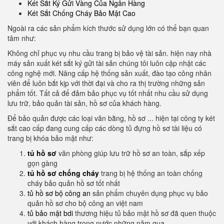
Két Sắt Ký Gửi Vàng Của Ngân Hàng
Két Sắt Chống Cháy Bảo Mật Cao
Ngoài ra các sản phẩm kích thước sử dụng lớn có thể bạn quan
tâm như:
Không chỉ phục vụ nhu cầu trang bị bảo vệ tài sản. hiện nay nhà
máy sản xuất két sắt ký gửi tài sản chúng tôi luôn cập nhật các
công nghệ mới. Nâng cấp hệ thống sản xuất, đào tạo công nhân
viên để luôn bắt kịp với thời đại và cho ra thị trường những sản
phẩm tốt. Tất cả để đảm bảo phục vụ tốt nhất nhu cầu sử dụng
lưu trữ, bảo quản tài sản, hồ sơ của khách hàng.
Để bảo quản được các loại văn bằng, hồ sơ ... hiện tại công ty két
sắt cao cấp đang cung cấp các dòng tủ đựng hồ sơ tài liệu có
trang bị khóa bảo mật như:
tủ hồ sơ
văn phòng giúp lưu trữ hồ sơ an toàn, sắp xếp
gọn gàng
tủ hồ sơ chống cháy
trang bị hệ thống an toàn chống
cháy bảo quản hồ sơ tốt nhất
tủ hồ sơ bộ công an
sản phẩm chuyên dụng phục vụ bảo
quản hồ sơ cho bộ công an việt nam
tủ bảo mật bdi
thương hiệu tủ bảo mật hồ sơ đã quen thuộc
với khách hàng trong nước những năm qua