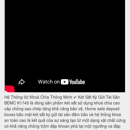
Hệ Thống 02 Khoá Chìa Thông Minh ✔ Két Sắt Ký Gửi Tài Sản
BEMC K1745 là dòng sản phẩm két sắt sử dụng khoá chìa cao
cấp chống sao chép tăng khả năng bảo vệ, Home safe deposit
boxes bảo mật két sắt ký gửi tài sản đảm bảo và hệ thống khoá
an toàn cao là kết quả của sự sáng tạo từ một dạng vật chất cứng
có khả năng chống trộm đập khoan phá tại một ngưỡng va đập