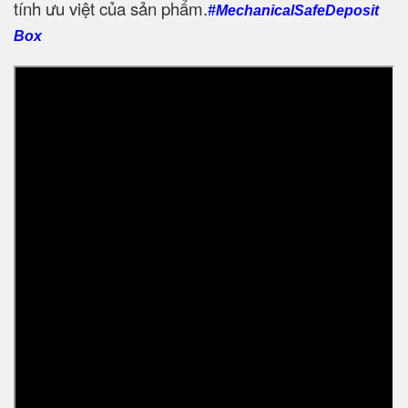
tính ưu việt của sản phẩm.
#MechanicalSafeDeposit
Box