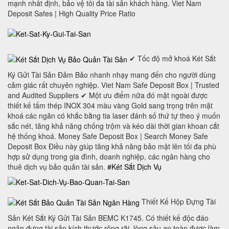
mạnh nhất định, bảo vệ tối đa tài sản khách hàng. Viet Nam
Deposit Safes | High Quality Price Ratio
✔ Tốc độ mở khoá Két Sắt
Ký Gửi Tài Sản Đảm Bảo nhanh nhạy mang đến cho người dùng
cảm giác rất chuyên nghiệp. Viet Nam Safe Deposit Box | Trusted
and Audited Suppliers ✔ Một ưu điểm nữa đó mặt ngoài được
thiết kế tấm thép INOX 304 màu vàng Gold sang trọng trên mặt
khoá các ngăn có khắc bằng tia laser đánh số thứ tự theo ý muốn
sắc nét, tăng khả năng chống trộm và kéo dài thời gian khoan cắt
hệ thống khoá. Money Safe Deposit Box | Search Money Safe
Deposit Box Điều này giúp tăng khả năng bảo mật lên tối đa phù
hợp sử dụng trong gia đình, doanh nghiệp, các ngân hàng cho
thuê dịch vụ bảo quản tài sản.
#Két Sắt Dịch Vụ
Thiết Kế Hộp Đựng Tài
Sản Két Sắt Ký Gửi Tài Sản BEMC K1745. Có thiết kế độc đáo
ngăn đựng tài sản kích thước rộng rãi, lòng sâu an toàn được làm