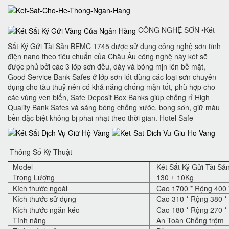
CÔNG NGHỆ SƠN •Két
Sắt Ký Gửi Tài Sản BEMC 1745 được sử dụng công nghệ sơn tĩnh
điện nano theo tiêu chuẩn của Châu Âu công nghệ này két sẽ
được phủ bởi các 3 lớp sơn đều, dày và bóng mịn lên bề mặt,
Good Service Bank Safes ở lớp sơn lót dùng các loại sơn chuyên
dụng cho tàu thuỷ nên có khả năng chống mặn tốt, phù hợp cho
các vùng ven biển, Safe Deposit Box Banks‎ giúp chống rỉ High
Quality Bank Safes và sáng bóng chống xước, bong sơn, giữ màu
bền đặc biệt không bị phai nhạt theo thời gian. Hotel Safe
Thông Số Kỹ Thuật
Model
Két Sắt Ký Gửi Tài S
Trọng Lượng
130 ± 10Kg
Kích thước ngoài
Cao 1700 * Rộng 400 
Kích thước sử dụng
Cao 310 * Rộng 380 *
Kích thước ngăn kéo
Cao 180 * Rộng 270 *
Tính năng
An Toàn Chống trộm