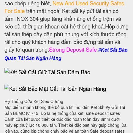
sao chép riêng biệt,
New And Used Security Safes
For Sale
trên mặt ngoài Két sắt ký gửi tài sản có
tấm INOX 304 giúp tăng khả năng chống trộm và
kéo dài thời gian khoan cắt hệ thống khoá.Hộp đựng
tài sản thép dày dặn phủ nhung với kích thước rộng
rãi cho quý khách hàng đảm bảo đựng tài sản và
giấy tờ quan trọng.
Strong Deposit Safe
#Két Sắt Bảo
Quản Tài Sản Ngân Hàng
Hệ Thống Cửa Két Siêu Cường
Một điểm mạnh không thể bỏ qua khi nói đến Két Sắt Ký Gửi Tài
Sản BEMC K1745. Đó là hệ thống cửa két. safe deposit safes
Cánh cửa két được thiết kế đúc đặc hoàn toàn dày 8mm dưới
máy ép thuỷ lực 10.000 tấn. Thiết kế đặc biệt này giúp chống lửa
loè vào, cùng lớp chống cháy bảo vệ an toàn Safe deposit safes