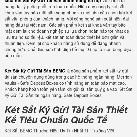
Mua Két Sắt Ký Gửi Tài Sản chính hãng hà nội
Với các cửa
hàng đại lý phân phối trên toàn quốc. Hiện nay công ty két sắt
khoá vân tay bảo mật sẵn sàng phục vụ mọi nhu cầu chọn lựa két
sắt văn phòng của khách hàng. Với công nghệ sản xuất hiện đại
hàng đầu tại việt nam. Các sản phẩm két sắt khoá vân tay bảo
mật đem lại cho doanh nghiệp sự lựa chọn hoàn hảo tốt nhất để
lưu trữ hồ sơ tài liệu. két sắt an toàn được thiết kế đơn giản và
thuận tiện. Đem lại cho khách hàng sử dụng dễ dàng nhanh
chóng hơn. Chất liệu sơn tĩnh điện bề mặt. Giúp tủ luôn bóng đẹp
bền mầu.
Két Sắt Ký Gửi Tài Sản BEMC
là dòng sản phẩm két sắt ký gửi
tài sản chuyên dụng dùng trong các hệ thống ngân hàng, Merrion
Vaults - Safe Deposit Boxes có tính năng an toàn bảo mật cao.
Khách hàng hoàn toàn yên tâm khi gửi tài sản quý giá vào Két Sắt
Ký Gửi Tài Sản tại ngân hàng. Safe Deposit Boxes
Két Sắt Ký Gửi Tài Sản Thiết
Kế Tiêu Chuẩn Quốc Tế
Két Sắt BEMC Thương Hiệu Uy Tín Nhất Thị Trường Việt