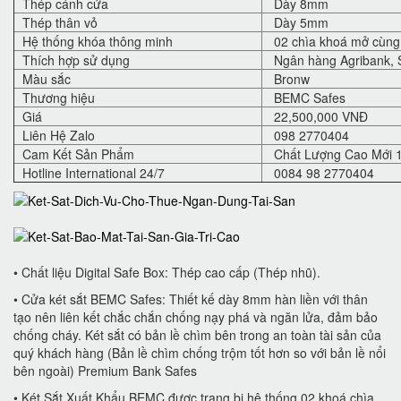
Thép cánh cửa
Dày 8mm
Thép thân vỏ
Dày 5mm
Hệ thống khóa thông minh
02 chìa khoá mở cùng 
Thích hợp sử dụng
Ngân hàng Agribank, S
Màu sắc
Bronw
Thương hiệu
BEMC Safes
Giá
22,500,000 VNĐ
Liên Hệ Zalo
098 2770404
Cam Kết Sản Phẩm
Chất Lượng Cao Mới 
Hotline International 24/7
0084 98 2770404
• Chất liệu Digital Safe Box: Thép cao cấp (Thép nhũ).
• Cửa két sắt BEMC Safes: Thiết kế dày 8mm hàn liền với thân
tạo nên liên kết chắc chắn chống nạy phá và ngăn lửa, đảm bảo
chống cháy. Két sắt có bản lề chìm bên trong an toàn tài sản của
quý khách hàng (Bản lề chìm chống trộm tốt hơn so với bản lề nổi
bên ngoài) Premium Bank Safes
• Két Sắt Xuất Khẩu BEMC được trang bị hệ thống 02 khoá chìa