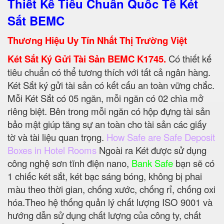
Thiết Kế Tiêu Chuẩn Quốc Tế Két
Sắt BEMC
Thương Hiệu Uy Tín Nhất Thị Trường Việt
Két Sắt Ký Gửi Tài Sản BEMC K1745.
Có thiết kế
tiêu chuẩn có thể tương thích với tất cả ngân hàng.
Két Sắt ký gửi tài sản có kết cấu an toàn vững chắc.
Mỗi Két Sắt có 05 ngăn, mỗi ngăn có 02 chìa mở
riêng biệt. Bên trong mỗi ngăn có hộp đựng tài sản
bảo mật giúp tăng sự an toàn cho tài sản các giấy
tờ và tài liệu quan trọng.
How Safe are Safe Deposit
Boxes in Hotel Rooms
Ngoài ra Két được sử dụng
công nghệ sơn tĩnh điện nano,
Bank Safe
bạn sẽ có
1 chiếc két sắt, két bạc sáng bóng, không bị phai
màu theo thời gian, chống xước, chống rỉ, chống oxi
hóa.Theo hệ thống quản lý chất lượng ISO 9001 và
hướng dẫn sử dụng chất lượng của công ty, chất