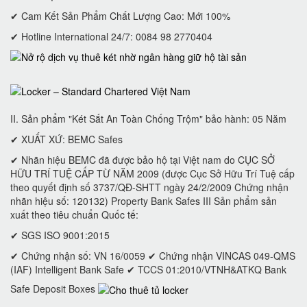
✔ Cam Kết Sản Phẩm Chất Lượng Cao: Mới 100%
✔ Hotline International 24/7: 0084 98 2770404
II. Sản phẩm "Két Sắt An Toàn Chống Trộm" bảo hành: 05 Năm
✔ XUẤT XỨ: BEMC Safes
✔ Nhãn hiệu BEMC đã được bảo hộ tại Việt nam do CỤC SỞ
HỮU TRÍ TUỆ CẤP TỪ NĂM 2009 (được Cục Sở Hữu Trí Tuệ cấp
theo quyết định số 3737/QĐ-SHTT ngày 24/2/2009 Chứng nhận
nhãn hiệu số: 120132) Property Bank Safes III Sản phẩm sản
xuất theo tiêu chuẩn Quốc tế:
✔ SGS ISO 9001:2015
✔ Chứng nhận số: VN 16/0059 ✔ Chứng nhận VINCAS 049-QMS
(IAF) Intelligent Bank Safe ✔ TCCS 01:2010/VTNH&ATKQ Bank
Safe Deposit Boxes