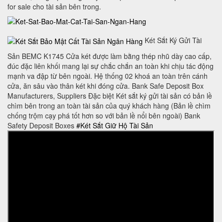
for sale cho tài sản bên trong.
Két Sắt Ký Gửi Tài
Sản BEMC K1745 Cửa két được làm bằng thép nhũ dày cao cấp,
đúc đặc liên khối mang lại sự chắc chắn an toàn khi chịu tác động
mạnh va đập từ bên ngoài. Hệ thống 02 khoá an toàn trên cánh
cửa, ăn sâu vào thân két khi đóng cửa. Bank Safe Deposit Box
Manufacturers, Suppliers Đặc biệt Két sắt ký gửi tài sản có bản lề
chìm bên trong an toàn tài sản của quý khách hàng (Bản lề chìm
chống trộm cạy phá tốt hơn so với bản lề nổi bên ngoài) Bank
Safety Deposit Boxes
#Két Sắt Giữ Hộ Tài Sản