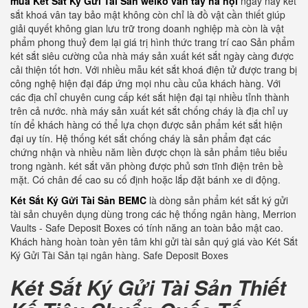
mua Két Sắt Ký Gửi Tài Sản welko vân tay hà nội
ngày nay két
sắt khoá vân tay bảo mật không còn chỉ là đồ vật cần thiết giúp
giải quyết không gian lưu trữ trong doanh nghiệp mà còn là vật
phẩm phong thuỷ đem lại giá trị hình thức trang trí cao Sản phẩm
két sắt siêu cường của nhà máy sản xuất két sắt ngày càng được
cải thiện tốt hơn. Với nhiều mẫu két sắt khoá điện tử được trang bị
công nghệ hiện đại đáp ứng mọi nhu cầu của khách hàng. Với
các địa chỉ chuyên cung cấp két sắt hiện đại tại nhiều tỉnh thành
trên cả nước. nhà máy sản xuất két sắt chống cháy là địa chỉ uy
tín để khách hàng có thể lựa chọn được sản phẩm két sắt hiện
đại uy tín. Hệ thống két sắt chống cháy là sản phẩm đạt các
chứng nhận và nhiều năm liền được chọn là sản phẩm tiêu biểu
trong ngành. két sắt văn phòng được phủ sơn tĩnh điện trên bề
mặt. Có chân đế cao su cố định hoặc lắp đặt bánh xe di động.
Két Sắt Ký Gửi Tài Sản BEMC
là dòng sản phẩm két sắt ký gửi
tài sản chuyên dụng dùng trong các hệ thống ngân hàng, Merrion
Vaults - Safe Deposit Boxes có tính năng an toàn bảo mật cao.
Khách hàng hoàn toàn yên tâm khi gửi tài sản quý giá vào Két Sắt
Ký Gửi Tài Sản tại ngân hàng. Safe Deposit Boxes
Két Sắt Ký Gửi Tài Sản Thiết