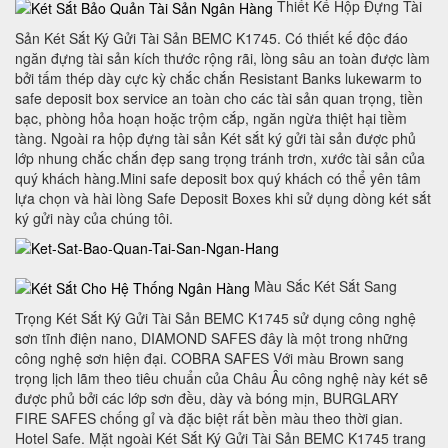
Thiết Kế Hộp Đựng Tài
Sản Két Sắt Ký Gửi Tài Sản BEMC K1745. Có thiết kế độc đáo
ngăn đựng tài sản kích thước rộng rãi, lòng sâu an toàn được làm
bởi tấm thép dày cực kỳ chắc chắn Resistant Banks lukewarm to
safe deposit box service an toàn cho các tài sản quan trọng, tiền
bạc, phòng hỏa hoạn hoặc trộm cắp, ngăn ngừa thiệt hại tiềm
tàng. Ngoài ra hộp đựng tài sản Két sắt ký gửi tài sản được phủ
lớp nhung chắc chắn đẹp sang trọng tránh trơn, xước tài sản của
quý khách hàng.Mini safe deposit box quý khách có thể yên tâm
lựa chọn và hài lòng Safe Deposit Boxes khi sử dụng dòng két sắt
ký gửi này của chúng tôi.
Màu Sắc Két Sắt Sang
Trọng Két Sắt Ký Gửi Tài Sản BEMC K1745 sử dụng công nghệ
sơn tĩnh điện nano, DIAMOND SAFES đây là một trong những
công nghệ sơn hiện đại. COBRA SAFES Với màu Brown sang
trọng lịch lãm theo tiêu chuẩn của Châu Âu công nghệ này két sẽ
được phủ bởi các lớp sơn đều, dày và bóng mịn, BURGLARY
FIRE SAFES chống gỉ và đặc biệt rất bền màu theo thời gian.
Hotel Safe. Mặt ngoài Két Sắt Ký Gửi Tài Sản BEMC K1745 trang