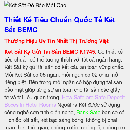
Thiết Kế Tiêu Chuẩn Quốc Tế Két
Sắt BEMC
Thương Hiệu Uy Tín Nhất Thị Trường Việt
Két Sắt Ký Gửi Tài Sản BEMC K1745.
Có thiết kế
tiêu chuẩn có thể tương thích với tất cả ngân hàng.
Két Sắt ký gửi tài sản có kết cấu an toàn vững chắc.
Mỗi Két Sắt có 05 ngăn, mỗi ngăn có 02 chìa mở
riêng biệt. Bên trong mỗi ngăn có hộp đựng tài sản
bảo mật giúp tăng sự an toàn cho tài sản các giấy
tờ và tài liệu quan trọng.
How Safe are Safe Deposit
Boxes in Hotel Rooms
Ngoài ra Két được sử dụng
công nghệ sơn tĩnh điện nano,
Bank Safe
bạn sẽ có
1 chiếc két sắt, két bạc sáng bóng, không bị phai
màu theo thời gian, chống xước, chống rỉ, chống oxi