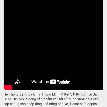
Hệ Thống 02 Khoá Chìa Thông Minh ✔ Két Sắt Ký Gửi Tài Sản
BEMC K1745 là dòng sản phẩm két sắt sử dụng khoá chìa cao
cấp chống sao chép tăng khả năng bảo vệ, Home safe deposit