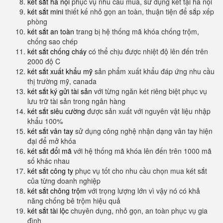
két sắt hà nội
phục vụ nhu cầu mua, sử dụng két tại hà nội
két sắt mini
thiết kế nhỏ gọn an toàn, thuận tiện để sắp xếp
phòng
két sắt an toàn
trang bị hệ thống mã khóa chống trộm,
chống sao chép
két sắt chống cháy
có thể chịu được nhiệt độ lên đến trên
2000 độ C
két sắt xuất khẩu mỹ
sản phẩm xuất khẩu đáp ứng nhu cầu
thị trường mỹ, canada
két sắt ký gửi tài sản
với từng ngăn két riêng biệt phục vụ
lưu trữ tài sản trong ngân hàng
két sắt siêu cường
được sản xuất với nguyên vật liệu nhập
khẩu 100%
két sắt vân tay
sử dụng công nghệ nhận dạng vân tay hiện
đại để mở khóa
két sắt đổi mã
với hệ thống mã khóa lên đến trên 1000 mã
số khác nhau
két sắt công ty
phục vụ tốt cho nhu cầu chọn mua két sắt
của từng doanh nghiệp
két sắt chông trộm
với trọng lượng lớn vì vậy nó có khả
năng chống bê trộm hiệu quả
két sắt tài lộc
chuyên dụng, nhỏ gọn, an toàn phục vụ gia
đình