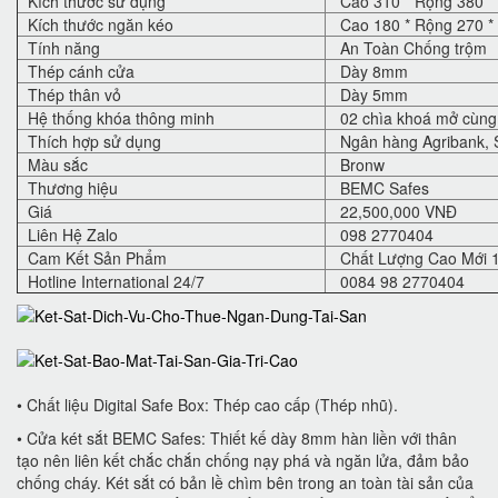
Kích thước sử dụng
Cao 310 * Rộng 380 *
Kích thước ngăn kéo
Cao 180 * Rộng 270 *
Tính năng
An Toàn Chống trộm
Thép cánh cửa
Dày 8mm
Thép thân vỏ
Dày 5mm
Hệ thống khóa thông minh
02 chìa khoá mở cùng 
Thích hợp sử dụng
Ngân hàng Agribank, S
Màu sắc
Bronw
Thương hiệu
BEMC Safes
Giá
22,500,000 VNĐ
Liên Hệ Zalo
098 2770404
Cam Kết Sản Phẩm
Chất Lượng Cao Mới 
Hotline International 24/7
0084 98 2770404
• Chất liệu Digital Safe Box: Thép cao cấp (Thép nhũ).
• Cửa két sắt BEMC Safes: Thiết kế dày 8mm hàn liền với thân
tạo nên liên kết chắc chắn chống nạy phá và ngăn lửa, đảm bảo
chống cháy. Két sắt có bản lề chìm bên trong an toàn tài sản của