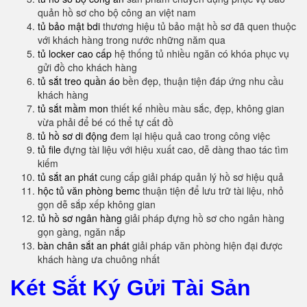
quản hồ sơ cho bộ công an việt nam
tủ bảo mật bdi
thương hiệu tủ bảo mật hồ sơ đã quen thuộc
với khách hàng trong nước những năm qua
tủ locker cao cấp
hệ thống tủ nhiều ngăn có khóa phục vụ
gửi đồ cho khách hàng
tủ sắt treo quần áo
bền đẹp, thuận tiện đáp ứng nhu cầu
khách hàng
tủ sắt mầm mon
thiết kế nhiều màu sắc, đẹp, không gian
vừa phải để bé có thể tự cất đồ
tủ hồ sơ di động
đem lại hiệu quả cao trong công việc
tủ file
đựng tài liệu với hiệu xuất cao, dễ dàng thao tác tìm
kiếm
tủ sắt an phát
cung cấp giải pháp quản lý hồ sơ hiệu quả
hộc tủ văn phòng bemc
thuận tiện để lưu trữ tài liệu, nhỏ
gọn dễ sắp xếp không gian
tủ hồ sơ ngân hàng
giải pháp đựng hồ sơ cho ngân hàng
gọn gàng, ngăn nắp
bàn chân sắt an phát
giải pháp văn phòng hiện đại được
khách hàng ưa chuông nhất
Két Sắt Ký Gửi Tài Sản