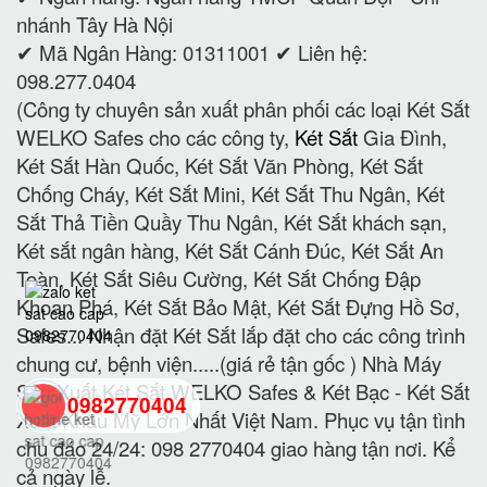
nhánh Tây Hà Nội
✔ Mã Ngân Hàng: 01311001 ✔ Liên hệ:
098.277.0404
(Công ty chuyên sản xuất phân phối các loại Két Sắt
WELKO Safes cho các công ty,
Két Sắt
Gia Đình,
Két Sắt Hàn Quốc, Két Sắt Văn Phòng, Két Sắt
Chống Cháy, Két Sắt Mini, Két Sắt Thu Ngân, Két
Sắt Thả Tiền Quầy Thu Ngân, Két Sắt khách sạn,
Két sắt ngân hàng, Két Sắt Cánh Đúc, Két Sắt An
Toàn, Két Sắt Siêu Cường, Két Sắt Chống Đập
Khoan Phá, Két Sắt Bảo Mật, Két Sắt Đựng Hồ Sơ,
Safes... Nhận đặt Két Sắt lắp đặt cho các công trình
chung cư, bệnh viện.....(giá rẻ tận gốc ) Nhà Máy
Sản Xuất Két Sắt WELKO Safes & Két Bạc - Két Sắt
0982770404
Xuất Khẩu Mỹ Lớn Nhất Việt Nam. Phục vụ tận tình
chu đáo 24/24: 098 2770404 giao hàng tận nơi. Kể
back
cả ngày lễ.