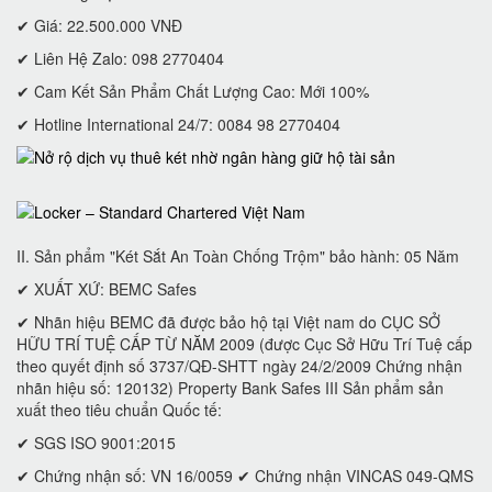
✔ Giá: 22.500.000 VNĐ
✔ Liên Hệ Zalo: 098 2770404
✔ Cam Kết Sản Phẩm Chất Lượng Cao: Mới 100%
✔ Hotline International 24/7: 0084 98 2770404
II. Sản phẩm "Két Sắt An Toàn Chống Trộm" bảo hành: 05 Năm
✔ XUẤT XỨ: BEMC Safes
✔ Nhãn hiệu BEMC đã được bảo hộ tại Việt nam do CỤC SỞ
HỮU TRÍ TUỆ CẤP TỪ NĂM 2009 (được Cục Sở Hữu Trí Tuệ cấp
theo quyết định số 3737/QĐ-SHTT ngày 24/2/2009 Chứng nhận
nhãn hiệu số: 120132) Property Bank Safes III Sản phẩm sản
xuất theo tiêu chuẩn Quốc tế:
✔ SGS ISO 9001:2015
✔ Chứng nhận số: VN 16/0059 ✔ Chứng nhận VINCAS 049-QMS