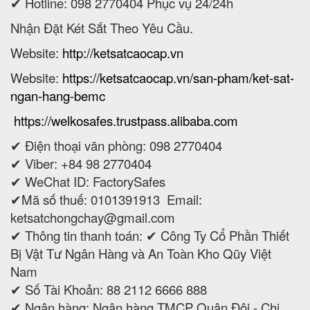
✔ Hotline: 098 2770404 Phục vụ 24/24h
Nhận Đặt Két Sắt Theo Yêu Cầu.
Website:
http://ketsatcaocap.vn
Website:
https://ketsatcaocap.vn/san-pham/ket-sat-
ngan-hang-bemc
https://welkosafes.trustpass.alibaba.com
✔ Điện thoại văn phòng: 098 2770404
✔ Viber: +84 98 2770404
✔ WeChat ID: FactorySafes
✔Mã số thuế: 0101391913
Email:
ketsatchongchay@gmail.com
✔ Thông tin thanh toán:
✔
Công Ty Cổ Phần Thiết
Bị Vật Tư Ngân Hàng và An Toàn Kho Qũy Việt
Nam
✔ Số Tài Khoản: 88 2112 6666 888
✔ Ngân hàng: Ngân hàng TMCP Quân Đội - Chi