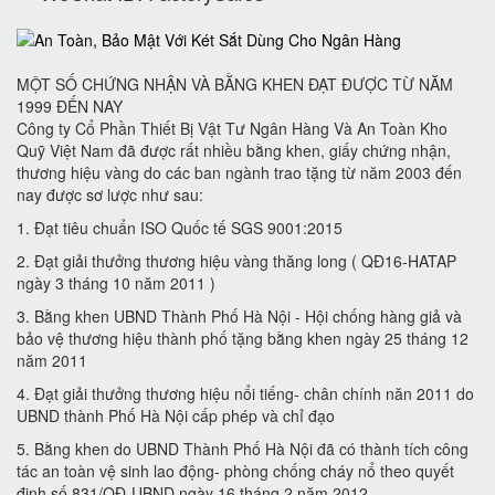
MỘT SỐ CHỨNG NHẬN VÀ BẰNG KHEN ĐẠT ĐƯỢC TỪ NĂM
1999 ĐẾN NAY
Công ty Cổ Phần Thiết Bị Vật Tư Ngân Hàng Và An Toàn Kho
Quỹ Việt Nam đã được rất nhiều bằng khen, giấy chứng nhận,
thương hiệu vàng do các ban ngành trao tặng từ năm 2003 đến
nay được sơ lược như sau:
1. Đạt tiêu chuẩn ISO Quốc tế SGS 9001:2015
2. Đạt giải thưởng thương hiệu vàng thăng long ( QĐ16-HATAP
ngày 3 tháng 10 năm 2011 )
3. Bằng khen UBND Thành Phố Hà Nội - Hội chống hàng giả và
bảo vệ thương hiệu thành phố tặng bằng khen ngày 25 tháng 12
năm 2011
4. Đạt giải thưởng thương hiệu nổi tiếng- chân chính năn 2011 do
UBND thành Phố Hà Nội cấp phép và chỉ đạo
5. Bằng khen do UBND Thành Phố Hà Nội đã có thành tích công
tác an toàn vệ sinh lao động- phòng chống cháy nổ theo quyết
định số 831/QĐ-UBND ngày 16 tháng 2 năm 2012