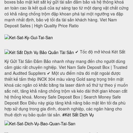
boxes bảo mật két sắt ký gửi tài sản đảm bảo và hệ thống khoá
an toàn cao là kết quả của sự sáng tạo từ một dạng vật chất cứng
có khả năng chống trộm đập khoan phá tại một ngưỡng va đập
mạnh nhất định, bảo vệ tối đa tài sản khách hàng. Viet Nam
Deposit Safes | High Quality Price Ratio
✔ Tốc độ mở khoá Két Sắt
Ký Gửi Tài Sản Đảm Bảo nhanh nhạy mang đến cho người dùng
cảm giác rất chuyên nghiệp. Viet Nam Safe Deposit Box | Trusted
and Audited Suppliers ✔ Một ưu điểm nữa đó mặt ngoài được
thiết kế tấm thép INOX 304 màu vàng Gold sang trọng trên mặt
khoá các ngăn có khắc bằng tia laser đánh số thứ tự theo ý muốn
sắc nét, tăng khả năng chống trộm và kéo dài thời gian khoan cắt
hệ thống khoá. Money Safe Deposit Box | Search Money Safe
Deposit Box Điều này giúp tăng khả năng bảo mật lên tối đa phù
hợp sử dụng trong gia đình, doanh nghiệp, các ngân hàng cho
thuê dịch vụ bảo quản tài sản.
#Két Sắt Dịch Vụ