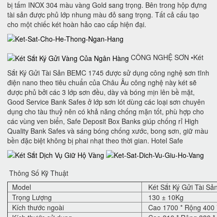
bị tấm INOX 304 màu vàng Gold sang trọng. Bên trong hộp đựng
tài sản được phủ lớp nhung màu đỏ sang trọng. Tất cả cấu tạo
cho một chiếc két hoàn hảo cao cấp hiện đại.
CÔNG NGHỆ SƠN •Két
Sắt Ký Gửi Tài Sản BEMC 1745 được sử dụng công nghệ sơn tĩnh
điện nano theo tiêu chuẩn của Châu Âu công nghệ này két sẽ
được phủ bởi các 3 lớp sơn đều, dày và bóng mịn lên bề mặt,
Good Service Bank Safes ở lớp sơn lót dùng các loại sơn chuyên
dụng cho tàu thuỷ nên có khả năng chống mặn tốt, phù hợp cho
các vùng ven biển, Safe Deposit Box Banks‎ giúp chống rỉ High
Quality Bank Safes và sáng bóng chống xước, bong sơn, giữ màu
bền đặc biệt không bị phai nhạt theo thời gian. Hotel Safe
Thông Số Kỹ Thuật
Model
Két Sắt Ký Gửi Tài S
Trọng Lượng
130 ± 10Kg
Kích thước ngoài
Cao 1700 * Rộng 400 