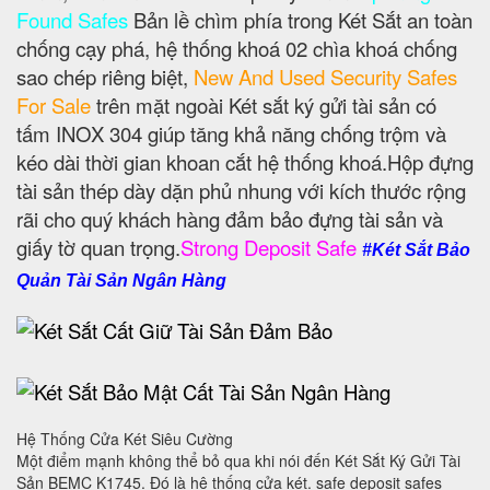
Found Safes
Bản lề chìm phía trong Két Sắt an toàn
chống cạy phá, hệ thống khoá 02 chìa khoá chống
sao chép riêng biệt,
New And Used Security Safes
For Sale
trên mặt ngoài Két sắt ký gửi tài sản có
tấm INOX 304 giúp tăng khả năng chống trộm và
kéo dài thời gian khoan cắt hệ thống khoá.Hộp đựng
tài sản thép dày dặn phủ nhung với kích thước rộng
rãi cho quý khách hàng đảm bảo đựng tài sản và
giấy tờ quan trọng.
Strong Deposit Safe
#Két Sắt Bảo
Quản Tài Sản Ngân Hàng
Hệ Thống Cửa Két Siêu Cường
Một điểm mạnh không thể bỏ qua khi nói đến Két Sắt Ký Gửi Tài
Sản BEMC K1745. Đó là hệ thống cửa két. safe deposit safes