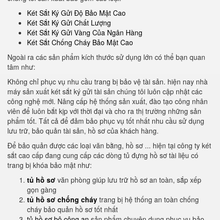
Két Sắt Ký Gửi Độ Bảo Mật Cao
Két Sắt Ký Gửi Chất Lượng
Két Sắt Ký Gửi Vàng Của Ngân Hàng
Két Sắt Chống Cháy Bảo Mật Cao
Ngoài ra các sản phẩm kích thước sử dụng lớn có thể bạn quan
tâm như:
Không chỉ phục vụ nhu cầu trang bị bảo vệ tài sản. hiện nay nhà
máy sản xuất két sắt ký gửi tài sản chúng tôi luôn cập nhật các
công nghệ mới. Nâng cấp hệ thống sản xuất, đào tạo công nhân
viên để luôn bắt kịp với thời đại và cho ra thị trường những sản
phẩm tốt. Tất cả để đảm bảo phục vụ tốt nhất nhu cầu sử dụng
lưu trữ, bảo quản tài sản, hồ sơ của khách hàng.
Để bảo quản được các loại văn bằng, hồ sơ ... hiện tại công ty két
sắt cao cấp đang cung cấp các dòng tủ đựng hồ sơ tài liệu có
trang bị khóa bảo mật như:
tủ hồ sơ
văn phòng giúp lưu trữ hồ sơ an toàn, sắp xếp
gọn gàng
tủ hồ sơ chống cháy
trang bị hệ thống an toàn chống
cháy bảo quản hồ sơ tốt nhất
tủ hồ sơ bộ công an
sản phẩm chuyên dụng phục vụ bảo