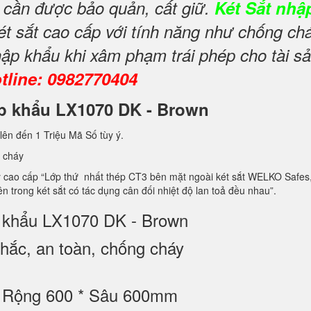
y cần được bảo quản, cất giữ.
Két Sắt nhậ
ét sắt cao cấp với tính năng như chống ch
ập khẩu khi xâm phạm trái phép cho tài s
tline: 0982770404
hập khẩu LX1070 DK - Brown
lên đến 1 Triệu Mã Số tùy ý.
 cháy
 cao cấp “Lớp thứ nhất thép CT3 bên mặt ngoài két sắt WELKO Safes, 
 3 bên trong két sắt có tác dụng cân đối nhiệt độ lan toả đều nhau”.
p khẩu LX1070 DK - Brown
ắc, an toàn, chống cháy
* Rộng 600 * Sâu 600mm