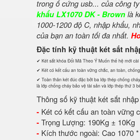
trong ổ cứng usb... của công t
khẩu LX1070 DK - Brown
là k
1000-1200 độ C, nhập khẩu, nh
của bạn an toàn tối đa nhất.
Ho
Đặc tính kỹ thuật két sắt n
✔ Két sắt khóa Đổi Mã Theo Ý Muốn thế hệ mới cài 
✔ Két có kết cấu an toàn vững chắc, an toàn, chống
✔ Toàn thân két đúc đặc bởi ba lớp thép chống cháy
là lớp chống cháy bảo vệ tài sản và lớp thép thứ
Thông số kỹ thuật két sắt nhậ
Két có kết cấu an toàn vững ch
-
Trọng Lượng: 190Kg ± 10Kg
-
Kích thước ngoài: Cao 1070 
-