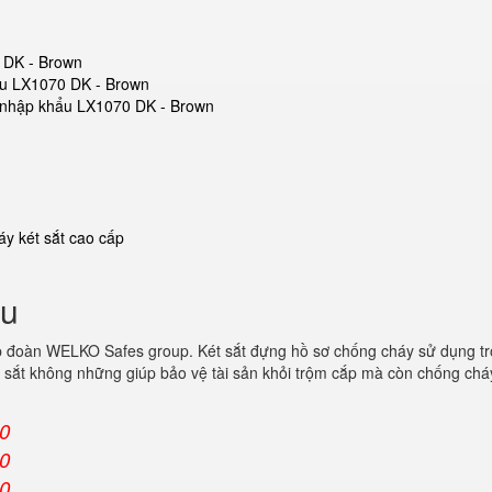
0 DK - Brown
hẩu LX1070 DK - Brown
ắt nhập khẩu LX1070 DK - Brown
y két sắt cao cấp
ẩu
p đoàn WELKO Safes group. Két sắt đựng hồ sơ chống cháy sử dụng t
 sắt không những giúp bảo vệ tài sản khỏi trộm cắp mà còn chống cháy
00
00
00