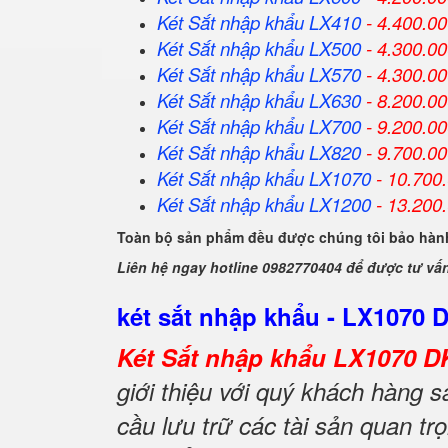
Két Sắt
nhập khẩu
LX410
- 4.400.0
Két Sắt
nhập khẩu
LX500
- 4.300.0
Két Sắt
nhập khẩu
LX570
- 4.300.0
Két Sắt
nhập khẩu
LX630
- 8.200.0
Két Sắt
nhập khẩu
LX700
- 9.200.0
Két Sắt
nhập khẩu
LX820
- 9.700.0
Két Sắt
nhập khẩu
LX1070
- 10.700
Két Sắt
nhập khẩu
LX1200
- 13.200
Toàn bộ sản phẩm đều được chúng tôi bảo hành
Liên hệ ngay hotline 0982770404 để được tư vấ
két sắt nhập khẩu - LX1070 
Két Sắt nhập khẩu LX1070 D
giới thiệu với quý khách hàng
cầu lưu trữ các tài sản quan trọ