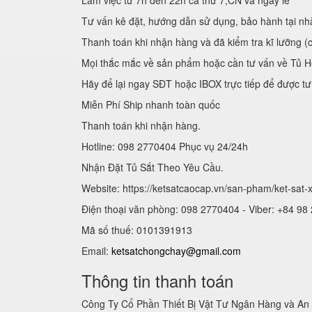
Làm việc từ 7h đến 22h cả thứ 7,CN và ngày lễ
Tư vấn kê đặt, hướng dẫn sử dụng, bảo hành tại nh
Thanh toán khi nhận hàng và đã kiểm tra kĩ lưỡng (
Mọi thắc mắc về sản phẩm hoặc cần tư vấn về Tủ H
Hãy để lại ngay SĐT hoặc IBOX trực tiếp để được tư
Miễn Phí Ship nhanh toàn quốc
Thanh toán khi nhận hàng.
Hotline: 098 2770404 Phục vụ 24/24h
Nhận Đặt Tủ Sắt Theo Yêu Cầu.
Website: https://ketsatcaocap.vn/san-pham/ket-sat
Điện thoại văn phòng: 098 2770404 - Viber: +84 98
Mã số thuế: 0101391913
Email:
ketsatchongchay@gmail.com
Thông tin thanh toán
Công Ty Cổ Phần Thiết Bị Vật Tư Ngân Hàng và An