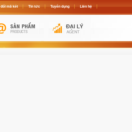
đổi mã két
Tin tức
Tuyển dụng
Liên hệ