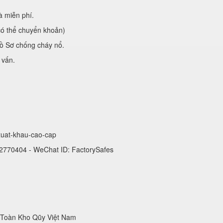
à miễn phí.
có thể chuyển khoản)
ồ Sơ chống cháy nổ.
 vấn.
-xuat-khau-cao-cap
 2770404 - WeChat ID: FactorySafes
 Toàn Kho Qũy Việt Nam