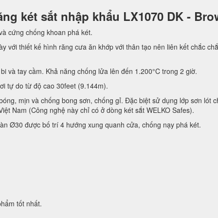
 năng két sắt nhập khẩu LX1070 DK - Br
 và cứng chống khoan phá két.
y với thiết kế hình răng cưa ăn khớp với thân tạo nên liên kết chắc ch
bi và tay cầm. Khả năng chống lửa lên đến 1.200°C trong 2 giờ.
rơi tự do từ độ cao 30feet (9.144m).
bóng, mịn và chống bong sơn, chống gỉ. Đặc biệt sử dụng lớp sơn lót 
Việt Nam (Công nghệ này chỉ có ở dòng két sắt WELKO Safes).
àn Ø30 được bố trí 4 hướng xung quanh cửa, chống nạy phá két.
hẩm tốt nhất.