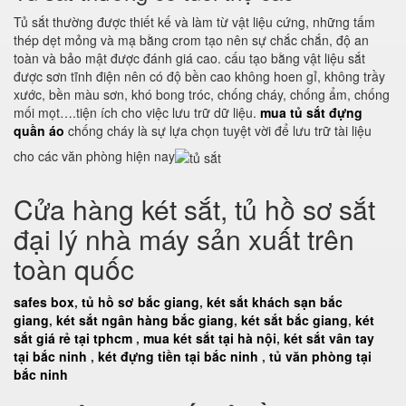
Tủ sắt thường được thiết kế và làm từ vật liệu cứng, những tấm
thép dẹt mỏng và mạ bằng crom tạo nên sự chắc chắn, độ an
toàn và bảo mật được đánh giá cao. cấu tạo bằng vật liệu sắt
được sơn tĩnh điện nên có độ bền cao không hoen gỉ, không trầy
xước, bền màu sơn, khó bong tróc, chống cháy, chống ẩm, chống
mối mọt….tiện ích cho việc lưu trữ dữ liệu.
mua tủ sắt đựng
quần áo
chống cháy là sự lựa chọn tuyệt vời để lưu trữ tài liệu
cho các văn phòng hiện nay
Cửa hàng két sắt, tủ hồ sơ sắt
đại lý nhà máy sản xuất trên
toàn quốc
safes box
,
tủ hồ sơ bắc giang
,
két sắt khách sạn bắc
giang
,
két sắt ngân hàng bắc giang
,
két sắt bắc giang
,
két
sắt giá rẻ tại tphcm
,
mua két sắt tại hà nội
,
két sắt vân tay
tại bắc ninh
,
két đựng tiền tại bắc ninh
,
tủ văn phòng tại
bắc ninh