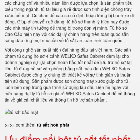
các chứng chỉ và nhiều năm liền được lựa chọn là sản phẩm tiêu
biểu trong ngành. tủ tài liệu giá rẻ được sơn tĩnh điện chống trầy
xước bề mặt. Có chân đế cao su cố định hoặc trang bị bánh xe di
động. Giúp di chuyển dễ dàng. tủ hồ sơ thanh lý hiện nay được
các nhà máy tin tưởng để trang bị trong đơn vị mình. Tủ hồ sơ
Cao Cấp hiện nay với các đại lý chính hãng trên toàn quốc sẵn
sàng đáp ứng mọi nhu cầu về tủ sắt an toàn trên toàn quốc.
Với công nghệ sản xuất hiện đại hàng đầu tại việt nam. Các sản
phẩm tủ đựng hồ sơ 4 cánh WELKO Safes Cabinet đem lại cho
doanh nghiệp sự lựa chọn hoàn hảo tốt nhất để lưu trữ hồ sơ tài
liệu. tủ đựng hồ sơ văn phòng bằng sắt màu đen WELKO Safes
Cabinet được công ty chúng tôi thiết kế với sự tinh giản và thuận
tiện sử dụng. Sản phẩm được sơn chống trầy xước giúp cho tủ
luôn bền đẹp trong quá trình sử dụng lâu dài. Liên hệ ngay với
cửa hàng đại lý tủ hồ sơ giá rẻ WELKO Safes Cabinet để có thông
tin về giá cả, chất liệu và thông tin hỗ trợ sản phẩm.
>>>> xem thêm
tủ sắt hoà phát
Ưu điểm nổi bật tủ sắt tốt nhất