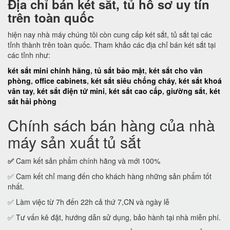
Địa chỉ bán két sắt, tủ hồ sơ uy tín
trên toàn quốc
hiện nay nhà máy chúng tôi còn cung cấp két sắt, tủ sắt tại các
tỉnh thành trên toàn quốc. Tham khảo các địa chỉ bán két sắt tại
các tỉnh như:
két sắt mini chính hãng
,
tủ sắt bảo mật
,
két sắt cho văn
phòng
,
office cabinets
,
két sắt siêu chống cháy
,
két sắt khoá
vân tay
,
két sắt điện tử mini
,
két sắt cao cấp
,
giường sắt
,
két
sắt hải phòng
Chính sách bán hàng của nhà
máy sản xuất tủ sắt
✅
Cam kết sản phẩm chính hãng và mới 100%
✅ Cam kết chỉ mang đến cho khách hàng những sản phẩm tốt
nhất.
✅ Làm việc từ 7h đến 22h cả thứ 7,CN và ngày lễ
✅ Tư vấn kê đặt, hướng dẫn sử dụng, bảo hành tại nhà miễn phí.