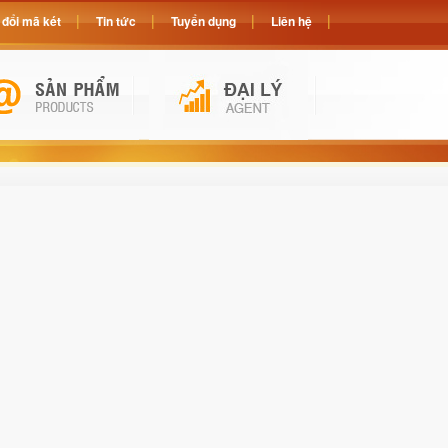
đổi mã két
Tin tức
Tuyển dụng
Liên hệ