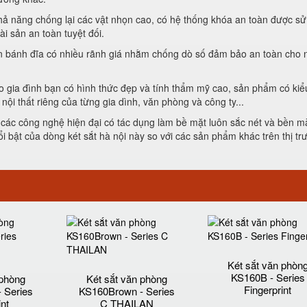
khả năng chống lại các vật nhọn cao, có hệ thống khóa an toàn được s
i sản an toàn tuyệt đối.
rên bánh đĩa có nhiều rãnh giá nhằm chống dò số đảm bảo an toàn cho 
ho gia đình bạn có hình thức đẹp và tính thẩm mỹ cao, sản phẩm có ki
 nội thất riêng của từng gia dình, văn phòng và công ty...
 các công nghệ hiện đại có tác dụng làm bề mặt luôn sắc nét và bền m
i bật của dòng két sắt hà nội này so với các sản phẩm khác trên thị tr
Két sắt văn phòn
KS160B - Series
 phòng
Két sắt văn phòng
Fingerprint
 Series
KS160Brown - Series
int
C THAILAN