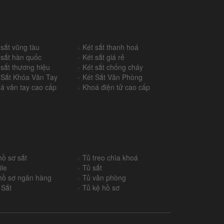
 sắt vũng tàu
+
Két sắt thanh hoá
 sắt hàn quốc
+
Két sắt giá rẻ
 sắt thương hiệu
+
Két sắt chống cháy
 Sắt Khóa Vân Tay
+
Két Sắt Văn Phòng
á vân tay cao cấp
+
Khoá điện tử cao cấp
hồ sơ sắt
+
Tủ treo chìa khoá
ile
+
Tủ sắt
hồ sơ ngân hàng
+
Tủ văn phòng
 Sắt
+
Tủ kệ hồ sơ