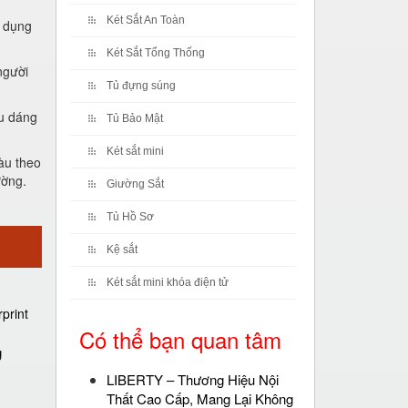
Két Sắt An Toàn
ử dụng
Két Sắt Tổng Thống
người
Tủ đựng súng
ểu dáng
Tủ Bảo Mật
Két sắt mini
àu theo
ường.
Giường Sắt
Tủ Hồ Sơ
Kệ sắt
Két sắt mini khóa điện tử
Có thể bạn quan tâm
g
LIBERTY – Thương Hiệu Nội
Thất Cao Cấp, Mang Lại Không