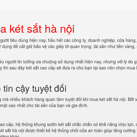
 két sắt hà nội
 người tiêu dùng hiện nay, hầu hết các công ty, doanh nghiệp, cửa hàng
dụng để cất giữ bảo vệ các giấy tờ quan trọng, tài sản như tiền vàng,
iều người tin tưởng ưa chuộng sử dụng nhất hiện nay, nhưng với lý do 
ậy thì sau đây két sắt cao cấp sẽ đưa ra cho bạn tại sao nên chọn mua 
 tin cậy tuyệt đối
g mà nhiều khách hàng quan tâm tuyệt đối khi mua két sắt hà nội. Bởi v
mật cao nhất cho tài sản của bạn và gia đình.
 cao cấp, hệ thống khung sườn két sắt chắc chắn có khả năng chịu lực, 
két sắt hà nội được thiết kế hệ thống chốt cửa an toàn giúp tăng cường
hường khác.