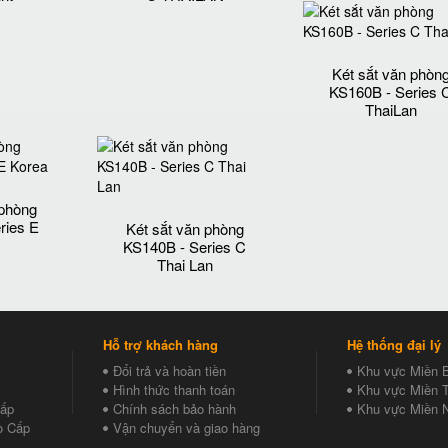
Két sắt văn phòn
KS160B - Series 
ThaiLan
 phòng
ries E
Két sắt văn phòng
KS140B - Series C
Thai Lan
Hỗ trợ khách hàng
Hệ thống đại lý
Đổi trả và hoàn tiền
Khu vực Miền 
Hình thức thanh toán
Khu vực Miền T
Cấp
Chính sách bảo hành
Khu vực Miền 
o Cấp
Vận chuyển và giao hàng