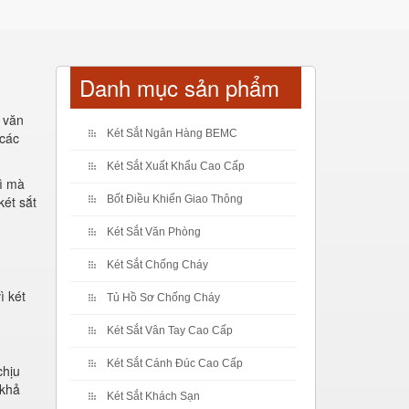
Danh mục sản phẩm
, văn
Két Sắt Ngân Hàng BEMC
 các
Két Sắt Xuất Khẩu Cao Cấp
gì mà
két sắt
Bốt Điều Khiển Giao Thông
Két Sắt Văn Phòng
Két Sắt Chống Cháy
ì két
Tủ Hồ Sơ Chống Cháy
Két Sắt Vân Tay Cao Cấp
Két Sắt Cánh Đúc Cao Cấp
chịu
 khả
Két Sắt Khách Sạn