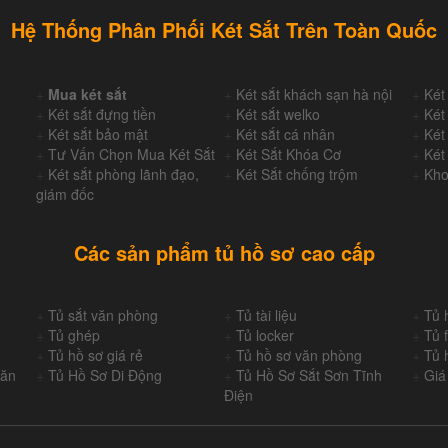
Hệ Thống Phân Phối Két Sắt Trên Toàn Quốc
+
Mua két sắt
+
Két sắt khách sạn hà nội
+
Két
+
Két sắt đựng tiền
+
Két sắt welko
+
Két
+
Két sắt bảo mật
+
Két sắt cá nhân
+
Két
+
Tư Vấn Chọn Mua Két Sắt
+
Két Sắt Khóa Cơ
+
Két
+
Két sắt phòng lãnh đạo,
+
Két Sắt chống trộm
+
Kho
giám đốc
Các sản phẩm tủ hồ sơ cao cấp
+
Tủ sắt văn phòng
+
Tủ tài liệu
+
Tủ 
+
Tủ ghép
+
Tủ locker
+
Tủ f
+
Tủ hồ sơ giá rẻ
+
Tủ hồ sơ văn phòng
+
Tủ 
Văn
+
Tủ Hồ Sơ Di Động
+
Tủ Hồ Sơ Sắt Sơn Tĩnh
+
Giá
Điện