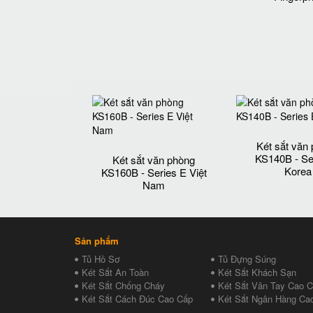
Két sắt văn
KS140B - Se
Két sắt văn phòng
Korea
KS160B - Series E Việt
Nam
Sản phẩm
Tủ Hồ Sơ
Tủ Đựng Súng
Két Sắt An Toàn
Két Sắt Khách Sạn
Két Sắt Chống Cháy
Két Sắt Vân Tay Cao 
Két Sắt Cách Đúc Cao Cấp
Két Sắt Ngân Hàng Ca