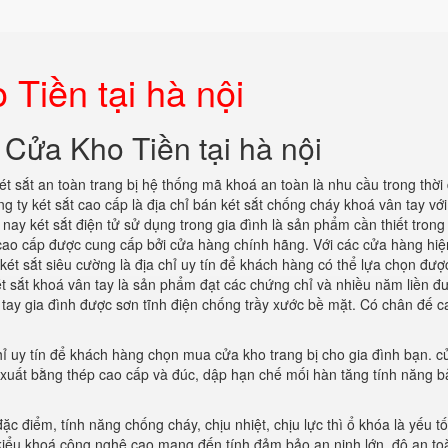
Tiền tại hà nội
 Cửa Kho Tiền tại hà nội
 sắt an toàn trang bị hệ thống mã khoá an toàn là nhu cầu trong thời 
g ty két sắt cao cấp là địa chỉ bán két sắt chống cháy khoá vân tay với
 nay két sắt điện tử sử dụng trong gia đình là sản phẩm cần thiết trong
 cao cấp được cung cấp bởi cửa hàng chính hãng. Với các cửa hàng hiệ
 két sắt siêu cường là địa chỉ uy tín để khách hàng có thể lựa chọn đượ
ét sắt khoá vân tay là sản phẩm đạt các chứng chỉ và nhiều năm liền đ
 tay gia đình được sơn tĩnh điện chống trầy xước bề mặt. Có chân đế c
hỉ uy tín để khách hàng chọn mua cửa kho trang bị cho gia đình bạn. c
n xuất bằng thép cao cấp và đúc, dập hạn chế mối hàn tăng tính năng b
ặc điểm, tính năng chống cháy, chịu nhiệt, chịu lực thì ổ khóa là yếu t
 kiểu khoá công nghệ cao mang đến tính đảm bảo an ninh lớn, độ an to