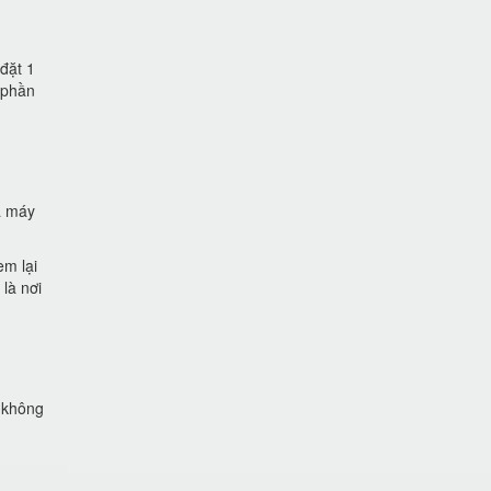
đặt 1
 phần
à máy
em lại
là nơi
g không