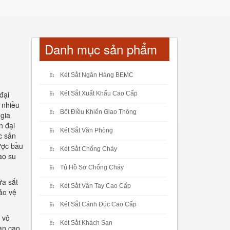
Danh mục sản phẩm
Két Sắt Ngân Hàng BEMC
đại
Két Sắt Xuất Khẩu Cao Cấp
 nhiều
Bốt Điều Khiển Giao Thông
 gia
n đại
Két Sắt Văn Phòng
c sản
ược bầu
Két Sắt Chống Cháy
ao su
Tủ Hồ Sơ Chống Cháy
ửa sắt
Két Sắt Vân Tay Cao Cấp
ảo vệ
Két Sắt Cánh Đúc Cao Cấp
ố vô
Két Sắt Khách Sạn
àn cao