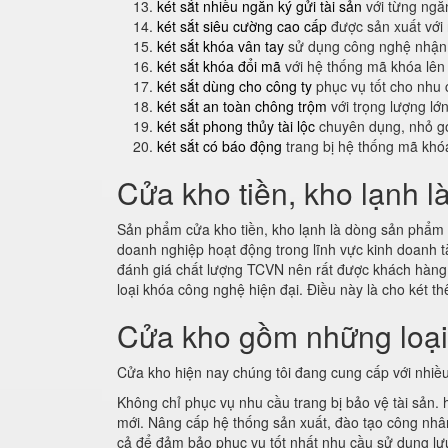
két sắt nhiều ngăn ký gửi tài sản
với từng ngăn
két sắt siêu cường cao cấp
được sản xuất với
két sắt khóa vân tay
sử dụng công nghệ nhận 
két sắt khóa đổi mã
với hệ thống mã khóa lên
két sắt dùng cho công ty
phục vụ tốt cho nhu 
két sắt an toàn chông trộm
với trọng lượng lớ
két sắt phong thủy tài lộc
chuyên dụng, nhỏ gọ
két sắt có báo động
trang bị hệ thống mã khó
Cửa kho tiền, kho lạnh l
Sản phẩm cửa kho tiền, kho lạnh là dòng sản phẩm m
doanh nghiệp hoạt động trong lĩnh vực kinh doanh t
đánh giá chất lượng TCVN nên rất được khách hàn
loại khóa công nghệ hiện đại. Điều này là cho két 
Cửa kho gồm những loạ
Cửa kho hiện nay chúng tôi đang cung cấp với nhiều
Không chỉ phục vụ nhu cầu trang bị bảo vệ tài sản.
mới. Nâng cấp hệ thống sản xuất, đào tạo công nhân 
cả để đảm bảo phục vụ tốt nhất nhu cầu sử dụng lưu