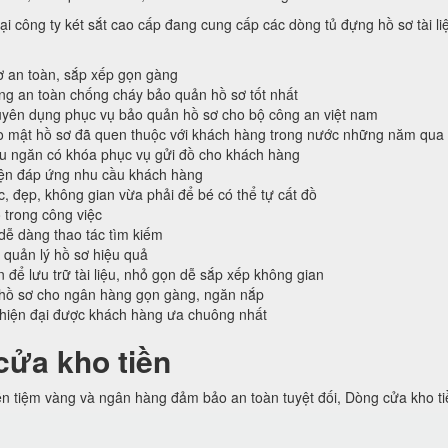
ại công ty két sắt cao cấp đang cung cấp các dòng tủ đựng hồ sơ tài li
ơ an toàn, sắp xếp gọn gàng
ống an toàn chống cháy bảo quản hồ sơ tốt nhất
ên dụng phục vụ bảo quản hồ sơ cho bộ công an việt nam
o mật hồ sơ đã quen thuộc với khách hàng trong nước những năm qua
ều ngăn có khóa phục vụ gửi đồ cho khách hàng
iện đáp ứng nhu cầu khách hàng
c, đẹp, không gian vừa phải để bé có thể tự cất đồ
 trong công việc
 dễ dàng thao tác tìm kiếm
 quản lý hồ sơ hiệu quả
n để lưu trữ tài liệu, nhỏ gọn dễ sắp xếp không gian
hồ sơ cho ngân hàng gọn gàng, ngăn nắp
 hiện đại được khách hàng ưa chuông nhất
cửa kho tiền
ền tiệm vàng và ngân hàng đảm bảo an toàn tuyệt đối, Dòng cửa kho t