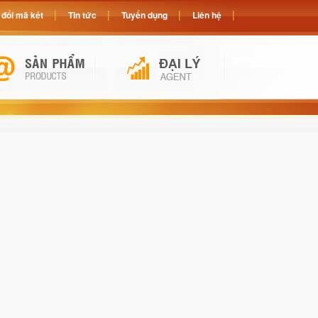
đổi mã két
Tin tức
Tuyển dụng
Liên hệ