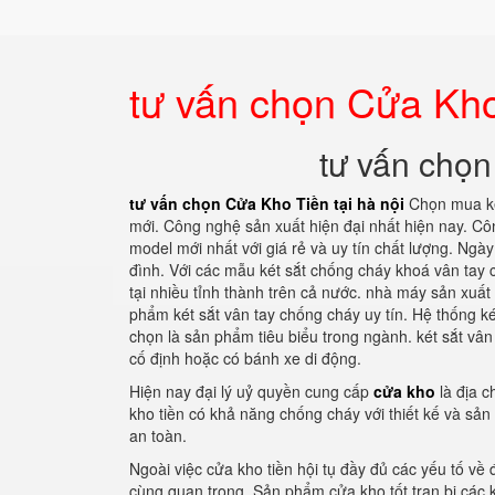
tư vấn chọn Cửa Kho 
tư vấn chọn
tư vấn chọn Cửa Kho Tiền tại hà nội
Chọn mua két
mới. Công nghệ sản xuất hiện đại nhất hiện nay. Côn
model mới nhất với giá rẻ và uy tín chất lượng. Ngày
đình. Với các mẫu két sắt chống cháy khoá vân tay
tại nhiều tỉnh thành trên cả nước. nhà máy sản xuất
phẩm két sắt vân tay chống cháy uy tín. Hệ thống k
chọn là sản phẩm tiêu biểu trong ngành. két sắt vân
cố định hoặc có bánh xe di động.
Hiện nay đại lý uỷ quyền cung cấp
cửa kho
là địa c
kho tiền có khả năng chống cháy với thiết kế và sả
an toàn.
Ngoài việc cửa kho tiền hội tụ đầy đủ các yếu tố về đ
cùng quan trọng. Sản phẩm cửa kho tốt tran bị các