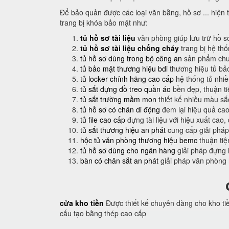
Để bảo quản được các loại văn bằng, hồ sơ ... hiện t
trang bị khóa bảo mật như:
tủ hồ sơ tài liệu
văn phòng giúp lưu trữ hồ s
tủ hồ sơ tài liệu chống cháy
trang bị hệ th
tủ hồ sơ dùng trong bộ công an
sản phẩm chuy
tủ bảo mật thương hiệu bdi
thương hiệu tủ bả
tủ locker chính hãng cao cấp
hệ thống tủ nhi
tủ sắt đựng đồ treo quần áo
bền đẹp, thuận t
tủ sắt trường mầm mon
thiết kế nhiều màu sắ
tủ hồ sơ có chân di động
đem lại hiệu quả cao
tủ file cao cấp
đựng tài liệu với hiệu xuất cao,
tủ sắt thương hiệu an phát
cung cấp giải pháp
hộc tủ văn phòng thương hiệu bemc
thuận tiệ
tủ hồ sơ dùng cho ngân hàng
giải pháp đựng 
bàn có chân sắt an phát
giải pháp văn phòng
cửa kho tiền
Được thiết kế chuyên dàng cho kho ti
cấu tạo bằng thép cao cấp