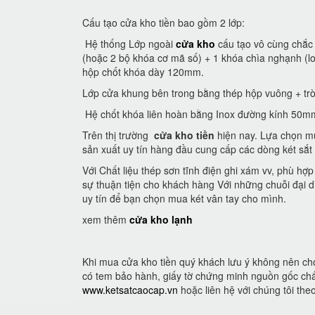
Cấu tạo cửa kho tiền bao gồm 2 lớp:
Hệ thống Lớp ngoài
cửa kho
cấu tạo vô cùng chắc 
(hoặc 2 bộ khóa cơ mã số) + 1 khóa chìa nghạnh (
hộp chốt khóa dày 120mm.
Lớp cửa khung bên trong bằng thép hộp vuông + trò
Hệ chốt khóa liên hoàn bằng Inox đường kính 50m
Trên thị trường
cửa kho tiền
hiện nay. Lựa chọn mu
sản xuất uy tín hàng đầu cung cấp các dòng két sắt
Với Chất liệu thép sơn tĩnh điện ghi xám vv, phù hợ
sự thuận tiện cho khách hàng Với những chuỗi đại di
uy tín để bạn chọn mua két vân tay cho mình.
xem thêm
cửa kho lạnh
Khi mua cửa kho tiền quý khách lưu ý không nên ch
có tem bảo hành, giấy tờ chứng minh nguồn gốc chấ
www.ketsatcaocap.vn
hoặc liên hệ với chúng tôi th