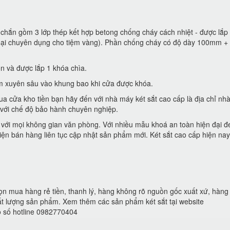
chắn gồm 3 lớp thép kết hợp betong chống cháy cách nhiệt - được lắp 
loại chuyên dụng cho tiệm vàng). Phần chống cháy có độ dày 100mm +
n và được lắp 1 khóa chìa.
m xuyên sâu vào khung bao khi cửa được khóa.
a cửa kho tiền bạn hãy đến với nhà máy két sắt cao cấp là địa chỉ nh
 với chế độ bảo hành chuyên nghiệp.
p với mọi không gian văn phòng. Với nhiều mẫu khoá an toàn hiện đại đ
ện bán hàng liên tục cập nhật sản phẩm mới. Két sắt cao cấp hiện nay 
ọn mua hàng rẻ tiền, thanh lý, hàng không rõ nguồn gốc xuất xứ, hàn
t lượng sản phẩm. Xem thêm các sản phẩm két sắt tại website
eo số hotline 0982770404