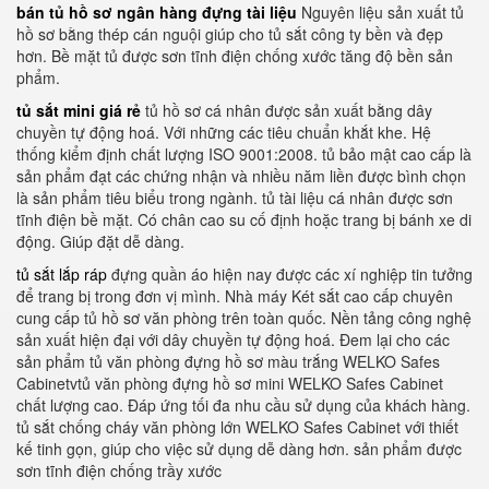
bán tủ hồ sơ ngân hàng đựng tài liệu
Nguyên liệu sản xuất tủ
hồ sơ bằng thép cán nguội giúp cho tủ sắt công ty bền và đẹp
hơn. Bề mặt tủ được sơn tĩnh điện chống xước tăng độ bền sản
phẩm.
tủ sắt mini giá rẻ
tủ hồ sơ cá nhân được sản xuất bằng dây
chuyền tự động hoá. Với những các tiêu chuẩn khắt khe. Hệ
thống kiểm định chất lượng ISO 9001:2008. tủ bảo mật cao cấp là
sản phẩm đạt các chứng nhận và nhiều năm liền được bình chọn
là sản phẩm tiêu biểu trong ngành. tủ tài liệu cá nhân được sơn
tĩnh điện bề mặt. Có chân cao su cố định hoặc trang bị bánh xe di
động. Giúp đặt dễ dàng.
tủ sắt lắp ráp
đựng quần áo hiện nay được các xí nghiệp tin tưởng
để trang bị trong đơn vị mình. Nhà máy Két sắt cao cấp chuyên
cung cấp tủ hồ sơ văn phòng trên toàn quốc. Nền tảng công nghệ
sản xuất hiện đại với dây chuyền tự động hoá. Đem lại cho các
sản phẩm tủ văn phòng đựng hồ sơ màu trắng WELKO Safes
Cabinetvtủ văn phòng đựng hồ sơ mini WELKO Safes Cabinet
chất lượng cao. Đáp ứng tối đa nhu cầu sử dụng của khách hàng.
tủ sắt chống cháy văn phòng lớn WELKO Safes Cabinet với thiết
kế tinh gọn, giúp cho việc sử dụng dễ dàng hơn. sản phẩm được
sơn tĩnh điện chống trầy xước