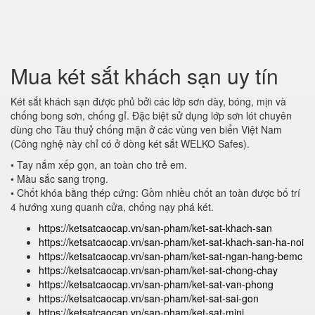
Mua két sắt khách sạn uy tín
Két sắt khách sạn được phủ bởi các lớp sơn dày, bóng, mịn và
chống bong sơn, chống gỉ. Đặc biệt sử dụng lớp sơn lót chuyên
dùng cho Tàu thuỷ chống mặn ở các vùng ven biển Việt Nam
(Công nghệ này chỉ có ở dòng két sắt WELKO Safes).
• Tay nắm xếp gọn, an toàn cho trẻ em.
• Màu sắc sang trọng.
• Chốt khóa bằng thép cứng: Gồm nhiều chốt an toàn được bố trí
4 hướng xung quanh cửa, chống nạy phá két.
https://ketsatcaocap.vn/san-pham/ket-sat-khach-san
https://ketsatcaocap.vn/san-pham/ket-sat-khach-san-ha-noi
https://ketsatcaocap.vn/san-pham/ket-sat-ngan-hang-bemc
https://ketsatcaocap.vn/san-pham/ket-sat-chong-chay
https://ketsatcaocap.vn/san-pham/ket-sat-van-phong
https://ketsatcaocap.vn/san-pham/ket-sat-sai-gon
https://ketsatcaocap.vn/san-pham/ket-sat-mini