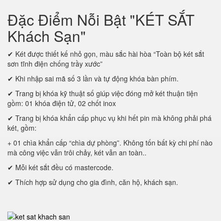
Đặc Điểm Nỗi Bật "KÉT SẮT
Khách Sạn"
✔ Két được thiết kế nhỏ gọn, màu sắc hài hòa “Toàn bộ két sắt
sơn tĩnh điện chống trầy xước”
✔ Khi nhập sai mã số 3 lần và tự động khóa bàn phím.
✔ Trang bị khóa kỹ thuật số giúp việc đóng mở két thuận tiện
gồm: 01 khóa điện tử, 02 chốt inox
✔ Trang bị khóa khẩn cấp phục vụ khi hết pin mà không phải phá
két, gồm:
+ 01 chìa khẩn cấp “chìa dự phòng”. Không tốn bất kỳ chi phí nào
mà công việc vẫn trôi chảy, két vẫn an toàn..
✔ Mỗi két sắt đều có mastercode.
✔ Thích hợp sử dụng cho gia đình, căn hộ, khách sạn.