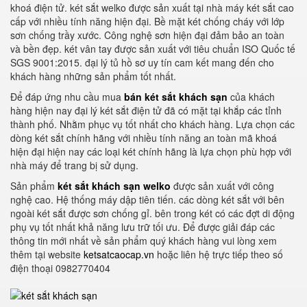
khoá điện tử. két sắt welko được sản xuất tại nhà máy két sắt cao
cấp với nhiều tính năng hiện đại. Bề mặt két chống cháy với lớp
sơn chống trầy xước. Công nghệ sơn hiện đại đảm bảo an toàn
và bền đẹp. két vân tay được sản xuất với tiêu chuẩn ISO Quốc tế
SGS 9001:2015. đại lý tủ hồ sơ uy tín cam kết mang đến cho
khách hàng những sản phẩm tốt nhất.
Để đáp ứng nhu cầu mua
bán két sắt khách sạn
của khách
hàng hiện nay đại lý két sắt điện tử đã có mặt tại khắp các tỉnh
thành phố. Nhằm phục vụ tốt nhất cho khách hàng. Lựa chọn các
dòng két sắt chính hãng với nhiều tính năng an toàn mã khoá
hiện đại hiện nay các loại két chính hãng là lựa chọn phù hợp với
nhà máy để trang bị sử dụng.
Sản phẩm
két sắt khách sạn welko
được sản xuất với công
nghệ cao. Hệ thống máy dập tiên tiến. các dòng két sắt với bên
ngoài két sắt được sơn chống gỉ. bên trong két có các đợt di động
phụ vụ tốt nhất khả năng lưu trữ tối ưu. Để được giải đáp các
thông tin mới nhất về sản phẩm quý khách hàng vui lòng xem
thêm tại website
ketsatcaocap.vn
hoặc liên hệ trực tiếp theo số
điện thoại 0982770404