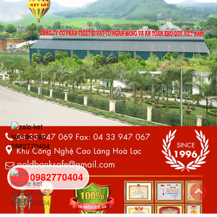
0982770404
back