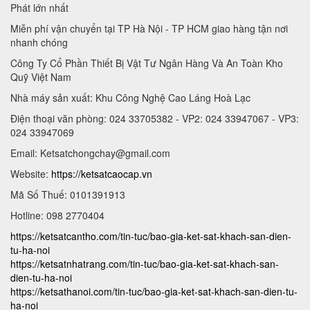
Phát lớn nhất
Miễn phí vận chuyển tại TP Hà Nội - TP HCM giao hàng tận nơi
nhanh chóng
Công Ty Cổ Phần Thiết Bị Vật Tư Ngân Hàng Và An Toàn Kho
Quỹ Việt Nam
Nhà máy sản xuất: Khu Công Nghệ Cao Láng Hoà Lạc
Điện thoại văn phòng: 024 33705382 - VP2: 024 33947067 - VP3:
024 33947069
Email:
Ketsatchongchay@gmail.com
Website:
https://ketsatcaocap.vn
Mã Số Thuế: 0101391913
Hotline: 098 2770404
https://ketsatcantho.com/tin-tuc/bao-gia-ket-sat-khach-san-dien-
tu-ha-noi
https://ketsatnhatrang.com/tin-tuc/bao-gia-ket-sat-khach-san-
dien-tu-ha-noi
https://ketsathanoi.com/tin-tuc/bao-gia-ket-sat-khach-san-dien-tu-
ha-noi