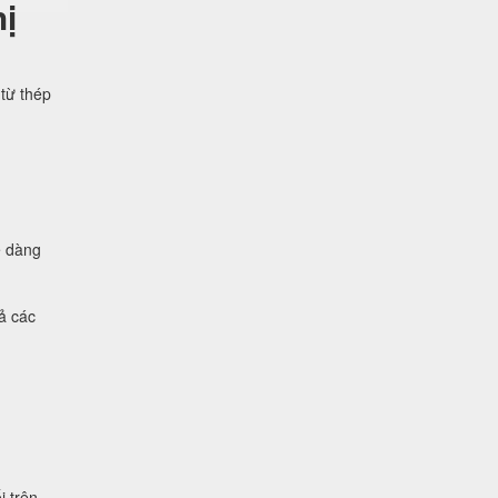
ị
từ thép
ễ dàng
ả các
i trên