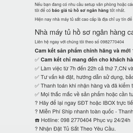
Nếu bạn đang có nhu cầu setup văn phòng hoặc các c
tôi để có
báo giá tủ hồ sơ ngân hàng
tốt nhất.
Hiện nay nhà máy tủ sắt cao cấp là địa chỉ uy tín đ
Nhà máy tủ hồ sơ ngân hàng c
Liên hệ ngay với chúng tôi theo số 0982770404
Cam kết
sản phẩm chính hãng và mới
✅
Cam kết
chỉ mang đến cho khách hà
✅ Làm việc từ 7h đến 22h cả thứ 7,CN và
✅ Tư vấn kê đặt, hướng dẫn sử dụng, bảo
✅ Thanh toán khi nhận hàng và đã kiểm t
✅ Mọi thắc mắc về sản phẩm hoặc cần tư
?
Hãy để lại ngay SĐT hoặc IBOX trực tiế
?
Miễn Phí Ship nhanh toàn quốc - Thanh
☎️ Hotline: 098 2770404 Phục vụ 24/24h
?
Nhận Đặt Tủ Sắt Theo Yêu Cầu.