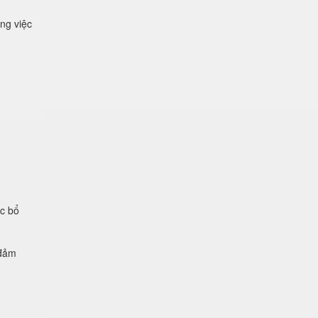
ng việc
ệc bổ
 đảm