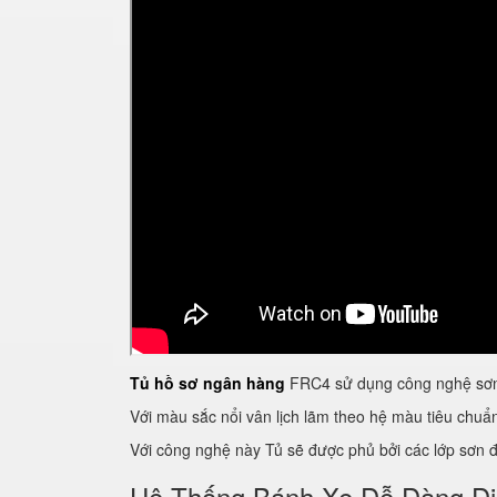
Tủ hồ sơ ngân hàng
FRC4 sử dụng công nghệ sơn 
Với màu sắc nổi vân lịch lãm theo hệ màu tiêu chu
Với công nghệ này Tủ sẽ được phủ bởi các lớp sơn đề
Hệ Thống Bánh Xe Dễ Dàng D