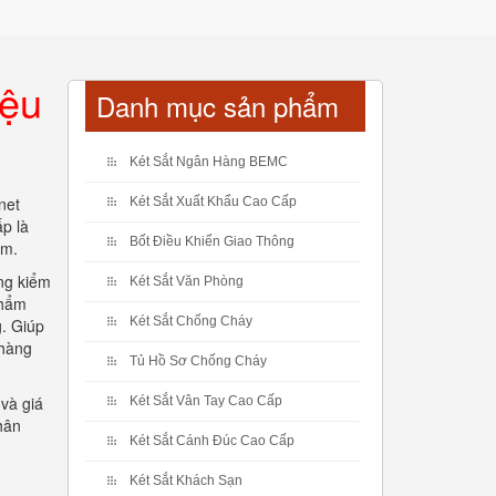
iệu
Danh mục sản phẩm
Két Sắt Ngân Hàng BEMC
net
Két Sắt Xuất Khẩu Cao Cấp
ấp là
Bốt Điều Khiển Giao Thông
am.
ng kiểm
Két Sắt Văn Phòng
phẩm
Két Sắt Chống Cháy
g. Giúp
 hàng
Tủ Hồ Sơ Chống Cháy
và giá
Két Sắt Vân Tay Cao Cấp
hân
Két Sắt Cánh Đúc Cao Cấp
Két Sắt Khách Sạn