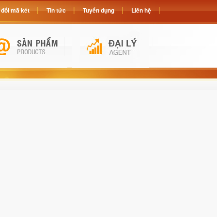
đổi mã két
Tin tức
Tuyển dụng
Liên hệ