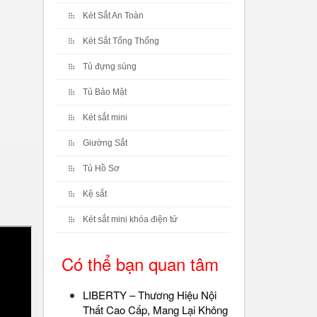
Két Sắt An Toàn
Két Sắt Tổng Thống
Tủ đựng súng
Tủ Bảo Mật
Két sắt mini
Giường Sắt
Tủ Hồ Sơ
Kệ sắt
Két sắt mini khóa điện tử
Có thể bạn quan tâm
LIBERTY – Thương Hiệu Nội
Thất Cao Cấp, Mang Lại Không