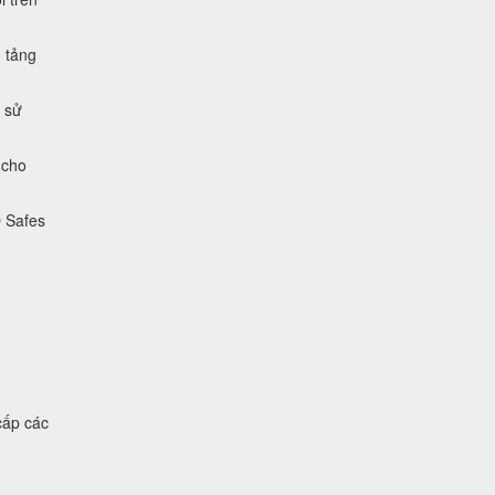
 tảng
 sử
 cho
O Safes
cấp các