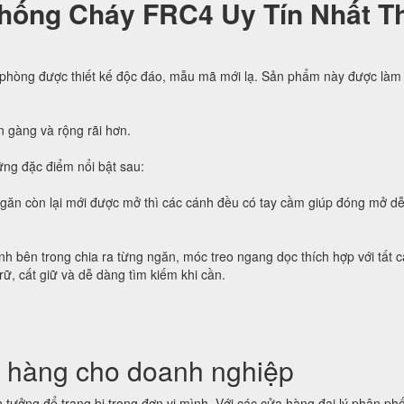
hống Cháy FRC4 Uy Tín Nhất Th
 phòng được thiết kế độc đáo, mẫu mã mới lạ. Sản phẩm này được làm 
n gàng và rộng rãi hơn.
ng đặc điểm nổi bật sau:
ngăn còn lại mới được mở thì các cánh đều có tay cầm giúp đóng mở d
h bên trong chia ra từng ngăn, móc treo ngang dọc thích hợp với tất c
trữ, cất giữ và dễ dàng tìm kiếm khi cần.
 hàng cho doanh nghiệp
tưởng để trang bị trong đơn vị mình. Với các cửa hàng đại lý phân phố