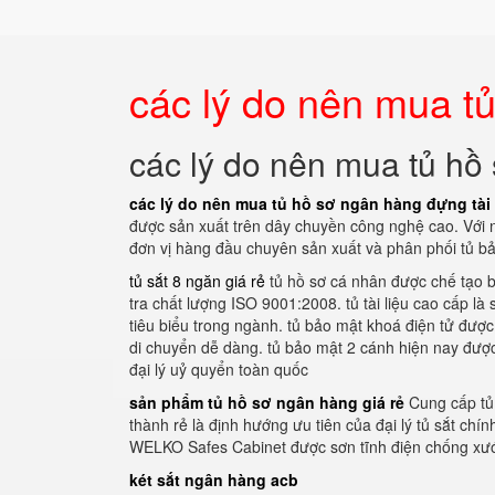
các lý do nên mua tủ
các lý do nên mua tủ hồ 
các lý do nên mua tủ hồ sơ ngân hàng đựng tài 
được sản xuất trên dây chuyền công nghệ cao. Với nền
đơn vị hàng đầu chuyên sản xuất và phân phối tủ b
tủ sắt 8 ngăn giá rẻ
tủ hồ sơ cá nhân được chế tạo b
tra chất lượng ISO 9001:2008. tủ tài liệu cao cấp 
tiêu biểu trong ngành. tủ bảo mật khoá điện tử đượ
di chuyển dễ dàng. tủ bảo mật 2 cánh hiện nay được
đại lý uỷ quyển toàn quốc
sản phẩm tủ hồ sơ ngân hàng giá rẻ
Cung cấp tủ
thành rẻ là định hướng ưu tiên của đại lý tủ sắt ch
WELKO Safes Cabinet được sơn tĩnh điện chống xư
két sắt ngân hàng acb