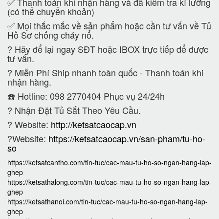
✅ Thanh toán khi nhận hàng và đã kiểm tra kĩ lưỡng
(có thể chuyển khoản)
✅ Mọi thắc mắc về sản phẩm hoặc cần tư vấn về Tủ
Hồ Sơ chống cháy nổ.
?
Hãy để lại ngay SĐT hoặc IBOX trực tiếp để được
tư vấn.
?
Miễn Phí Ship nhanh toàn quốc - Thanh toán khi
nhận hàng.
☎️ Hotline: 098 2770404 Phục vụ 24/24h
?
Nhận Đặt Tủ Sắt Theo Yêu Cầu.
? Website:
http://ketsatcaocap.vn
?Website:
https://ketsatcaocap.vn/san-pham/tu-ho-
so
https://ketsatcantho.com/tin-tuc/cac-mau-tu-ho-so-ngan-hang-lap-
ghep
https://ketsathalong.com/tin-tuc/cac-mau-tu-ho-so-ngan-hang-lap-
ghep
https://ketsathanoi.com/tin-tuc/cac-mau-tu-ho-so-ngan-hang-lap-
ghep