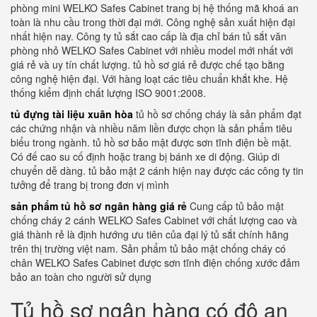
phòng mini WELKO Safes Cabinet trang bị hệ thống mã khoá an
toàn là nhu cầu trong thời đại mới. Công nghệ sản xuất hiện đại
nhất hiện nay. Công ty tủ sắt cao cấp là địa chỉ bán tủ sắt văn
phòng nhỏ WELKO Safes Cabinet với nhiều model mới nhất với
giá rẻ và uy tín chất lượng. tủ hồ sơ giá rẻ được chế tạo bằng
công nghệ hiện đại. Với hàng loạt các tiêu chuẩn khắt khe. Hệ
thống kiểm định chất lượng ISO 9001:2008.
tủ đựng tài liệu xuân hòa
tủ hồ sơ chống cháy là sản phẩm đạt
các chứng nhận và nhiều năm liền được chọn là sản phẩm tiêu
biểu trong ngành. tủ hồ sơ bảo mật được sơn tĩnh điện bề mặt.
Có đế cao su cố định hoặc trang bị bánh xe di động. Giúp di
chuyển dễ dàng. tủ bảo mật 2 cánh hiện nay được các công ty tin
tưởng để trang bị trong đơn vị mình
sản phẩm tủ hồ sơ ngân hàng giá rẻ
Cung cấp tủ bảo mật
chống cháy 2 cánh WELKO Safes Cabinet với chất lượng cao và
giá thành rẻ là định hướng ưu tiên của đại lý tủ sắt chính hãng
trên thị trường việt nam. Sản phẩm tủ bảo mật chống cháy có
chân WELKO Safes Cabinet được sơn tĩnh điện chống xước đảm
bảo an toàn cho người sử dụng
Tủ hồ sơ ngân hàng có độ an