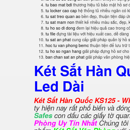
tu bao mat bdi
thương hiệu tủ bảo mật hồ sơ 
tu locker cao cap
hệ thống tủ nhiều ngăn có 
tu sat treo quan ao
bền đẹp, thuận tiện đáp 
tu sat mam non
thiết kế nhiều màu sắc, đẹp, 
tu ho so di dong
đem lại hiệu quả cao trong c
tu file
đựng tài liệu với hiệu xuất cao, dễ dàng
tu sat an phat
cung cấp giải pháp quản lý hồ 
hoc tu van phong bemc
thuận tiện để lưu trữ 
tu ho so ngan hang
giải pháp đựng hồ sơ cho
ban chan sat an phat
giải pháp văn phòng hi
Két Sắt Hàn Q
Led Dài
Két Sắt Hàn Quốc KS125 - Wh
ty hiện nay rất phổ biến và đón
Safes
con dấu các giấy tờ quan
Phòng Uy Tín Nhất
Chúng tôi