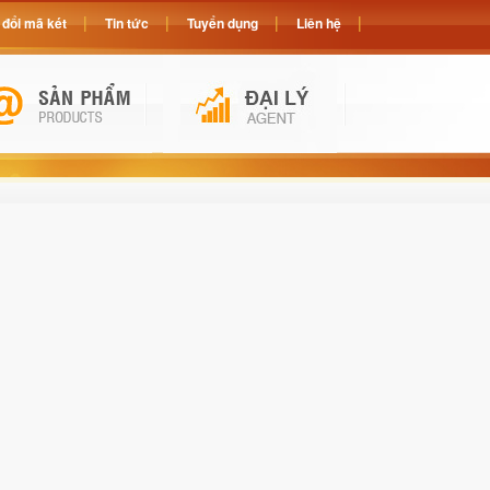
đổi mã két
Tin tức
Tuyển dụng
Liên hệ