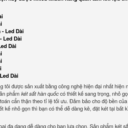
ài
i
 - Led Dài
- Led Dài
Led Dài
i
i
i
Led Dài
 tôi được sản xuất bằng công nghệ hiện đại nhất hiện n
, sản phẩm
két sắt hàn quốc
có thiết kế sang trọng, nhỏ gọ
 toán cẩn thận theo tỉ lệ tối ưu. Đảm bảo cho độ bền của
 kế nhỏ gọn thì bạn có thể dễ dàng kê, đặt két tại bất kì 
loại đa dạng dễ dàng cho bạn lựa chọn. Sản phẩm két sắ