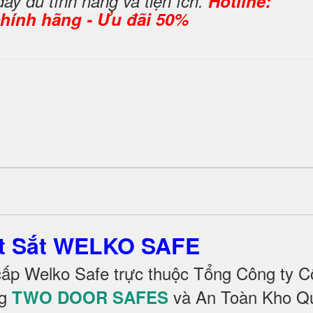
đầy đủ tính năng và tiện ích.
Hotline:
 chính hãng - Ưu đãi 50%
ét Sắt WELKO SAFE
cấp Welko Safe trực thuộc Tổng Công ty C
g
và An Toàn Kho Q
TWO DOOR SAFES