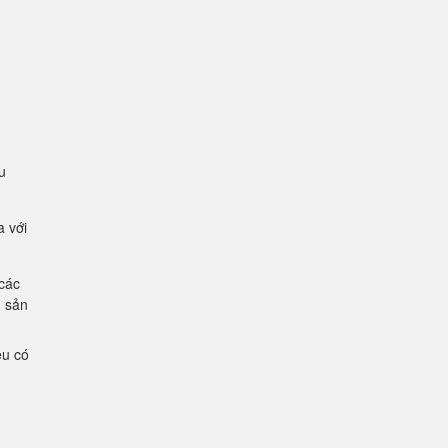
u
a với
 các
g sản
ệu có