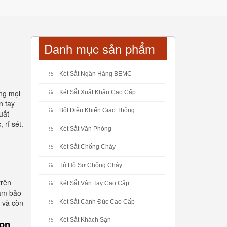
Danh mục sản phẩm
Két Sắt Ngân Hàng BEMC
ứng mọi
Két Sắt Xuất Khẩu Cao Cấp
n tay
Bốt Điều Khiển Giao Thông
uất
 rỉ sét.
Két Sắt Văn Phòng
Két Sắt Chống Cháy
Tủ Hồ Sơ Chống Cháy
trên
Két Sắt Vân Tay Cao Cấp
ảm bảo
 và còn
Két Sắt Cánh Đúc Cao Cấp
Két Sắt Khách Sạn
họn