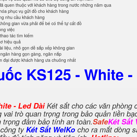
đã quen thuộc với khách hàng trong nước những năm qua
khóa phục vụ gửi đồ cho khách hàng
ứng nhu cầu khách hàng
không gian vừa phải để bé có thể tự cất đồ
ông việc
 thao tác tìm kiếm
sơ hiệu quả
tài liệu, nhỏ gọn dễ sắp xếp không gian
 ngân hàng gọn gàng, ngăn nắp
ện đại được khách hàng ưa chuông nhất
uốc KS125 - White -
ite - Led Dài
Két sắt cho các văn phòng 
g vai trò quan trọng trong bảo quản tiền bạ
 trọng đảm bảo tính an toàn.
Safe
Két Sắt
 công ty
Két Sắt WelKo
cho ra mắt dòng s