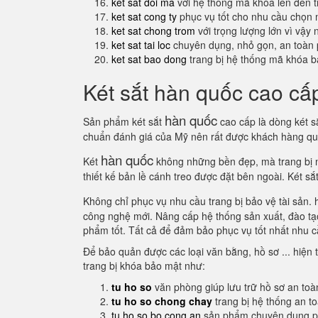
ket sat doi ma
với hệ thống mã khóa lên đến 
ket sat cong ty
phục vụ tốt cho nhu cầu chọn 
ket sat chong trom
với trọng lượng lớn vì vậy
ket sat tai loc
chuyên dụng, nhỏ gọn, an toàn 
ket sat bao dong
trang bị hệ thống mã khóa b
Két sắt hàn quốc cao cấp
hàn quốc
Sản phẩm két sắt
cao cấp là dòng két s
chuẩn đánh giá của Mỹ nên rất được khách hàng q
hàn quốc
Két
không những bền đẹp, mà trang bị nh
thiết kế bản lề cánh treo được đặt bên ngoài. Két s
Không chỉ phục vụ nhu cầu trang bị bảo vệ tài sản.
công nghệ mới. Nâng cấp hệ thống sản xuất, đào tạo 
phẩm tốt. Tất cả để đảm bảo phục vụ tốt nhất nhu c
Để bảo quản được các loại văn bằng, hồ sơ ... hiện t
trang bị khóa bảo mật như:
tu ho so
văn phòng giúp lưu trữ hồ sơ an toà
tu ho so chong chay
trang bị hệ thống an t
tu ho so bo cong an
sản phẩm chuyên dụng ph