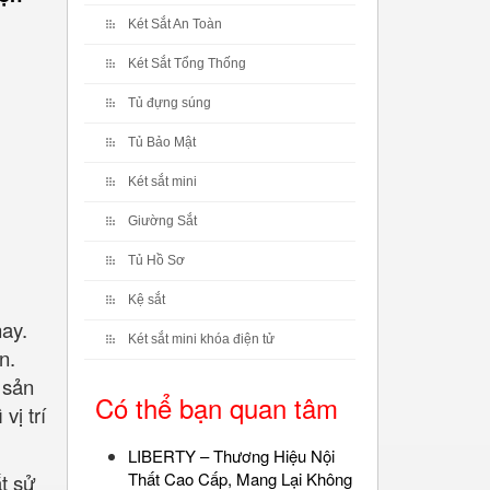
Két Sắt An Toàn
Két Sắt Tổng Thống
Tủ đựng súng
Tủ Bảo Mật
Két sắt mini
Giường Sắt
Tủ Hồ Sơ
Kệ sắt
ay.
Két sắt mini khóa điện tử
n.
 sản
Có thể bạn quan tâm
vị trí
LIBERTY – Thương Hiệu Nội
Thất Cao Cấp, Mang Lại Không
t sử