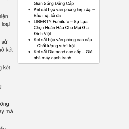
Gian Sống Đẳng Cấp
Két sắt hộp văn phòng hiện đại –
hiện
Bảo mật tối đa
LIBERTY Furniture – Sự Lựa
 loại
Chọn Hoàn Hảo Cho Mọi Gia
Đình Việt
Két sắt hộp văn phòng cao cấp
h sử
– Chất lượng vượt trội
mở két
Két sắt Diamond cao cấp – Giá
nhà máy cạnh tranh
g kết
g
ường
nay mà
hẩu.