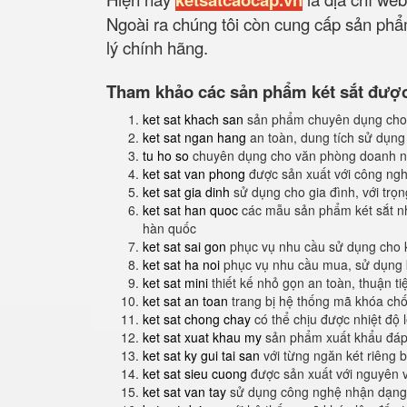
Ngoài ra chúng tôi còn cung cấp sản phẩm
lý chính hãng.
Tham khảo các sản phẩm két sắt được 
ket sat khach san
sản phẩm chuyên dụng cho
ket sat ngan hang
an toàn, dung tích sử dụng
tu ho so
chuyên dụng cho văn phòng doanh n
ket sat van phong
được sản xuất với công nghệ
ket sat gia dinh
sử dụng cho gia đình, với trọ
ket sat han quoc
các mẫu sản phẩm két sắt nh
hàn quốc
ket sat sai gon
phục vụ nhu cầu sử dụng cho 
ket sat ha noi
phục vụ nhu cầu mua, sử dụng k
ket sat mini
thiết kế nhỏ gọn an toàn, thuận t
ket sat an toan
trang bị hệ thống mã khóa ch
ket sat chong chay
có thể chịu được nhiệt độ 
ket sat xuat khau my
sản phẩm xuất khẩu đáp 
ket sat ky gui tai san
với từng ngăn két riêng b
ket sat sieu cuong
được sản xuất với nguyên 
ket sat van tay
sử dụng công nghệ nhận dạng 