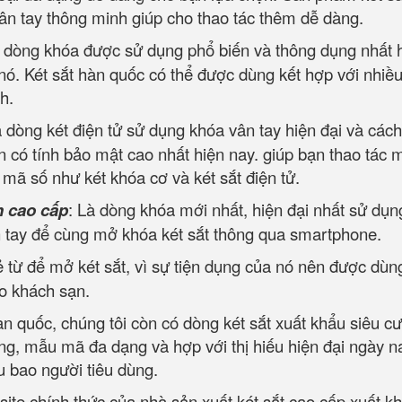
ân tay thông minh giúp cho thao tác thêm dễ dàng.
 dòng khóa được sử dụng phổ biến và thông dụng nhất 
 nó. Két sắt hàn quốc có thể được dùng kết hợp với nhiều
h.
 dòng két điện tử sử dụng khóa vân tay hiện đại và các
 có tính bảo mật cao nhất hiện nay. giúp bạn thao tác 
ộ mã số như két khóa cơ và két sắt điện tử.
h cao cấp
: Là dòng khóa mới nhất, hiện đại nhất sử dụn
ân tay để cùng mở khóa két sắt thông qua smartphone.
 từ để mở két sắt, vì sự tiện dụng của nó nên được dùn
ho khách sạn.
hàn quốc, chúng tôi còn có dòng két sắt xuất khẩu siêu c
ờng, mẫu mã đa dạng và hợp với thị hiếu hiện đại ngày 
u bao người tiêu dùng.
site chính thức của nhà sản xuất két sắt cao cấp xuất k