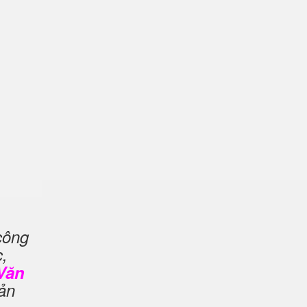
công
c,
 Văn
ản