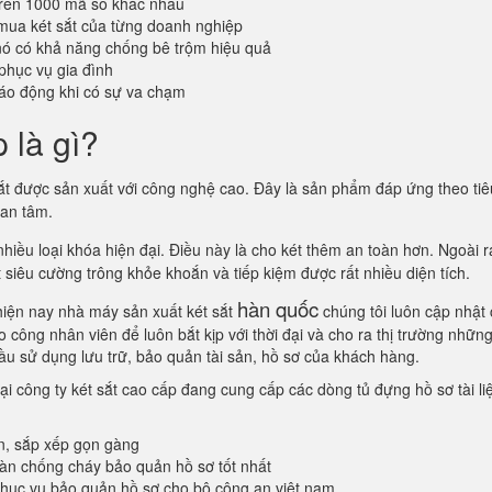
trên 1000 mã số khác nhau
mua két sắt của từng doanh nghiệp
 nó có khả năng chống bê trộm hiệu quả
phục vụ gia đình
áo động khi có sự va chạm
 là gì?
ắt được sản xuất với công nghệ cao. Đây là sản phẩm đáp ứng theo tiê
uan tâm.
iều loại khóa hiện đại. Điều này là cho két thêm an toàn hơn. Ngoài r
ắt siêu cường trông khỏe khoắn và tiếp kiệm được rất nhiều diện tích.
hàn quốc
 hiện nay nhà máy sản xuất két sắt
chúng tôi luôn cập nhật
công nhân viên để luôn bắt kịp với thời đại và cho ra thị trường nhữn
ầu sử dụng lưu trữ, bảo quản tài sản, hồ sơ của khách hàng.
ại công ty két sắt cao cấp đang cung cấp các dòng tủ đựng hồ sơ tài li
n, sắp xếp gọn gàng
oàn chống cháy bảo quản hồ sơ tốt nhất
ục vụ bảo quản hồ sơ cho bộ công an việt nam