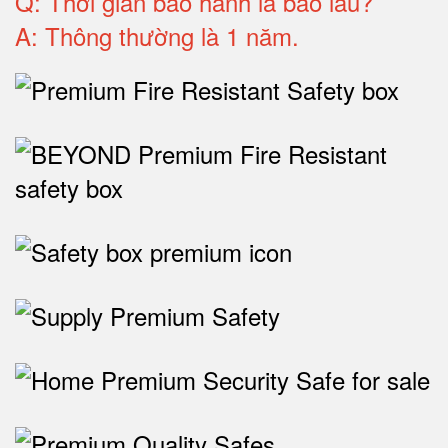
Q: T
hời gian bảo hành
là bao lâu?
A: Thông thường là 1 năm.