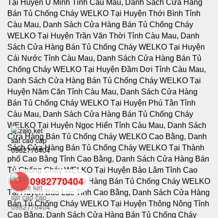
0982770404
back