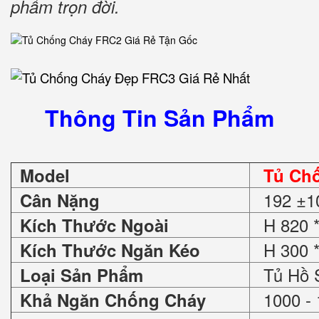
phẩm trọn đời
.
Thông Tin Sản Phẩm
Model
Tủ Ch
192 ±1
Cân Nặng
H 820 *
Kích Thước Ngoài
H 300 *
Kích Thước Ngăn Kéo
Tủ Hồ 
Loại Sản Phẩm
1000 - 
Khả Ngăn Chống Cháy