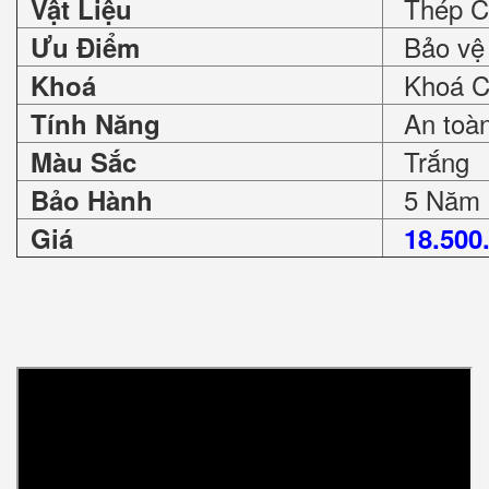
Thép C
Vật Liệu
Bảo vệ 
Ưu Điểm
Khoá Ch
Khoá
An toàn 
Tính Năng
Trắng
Màu Sắc
5 Năm
Bảo Hành
Giá
18.500