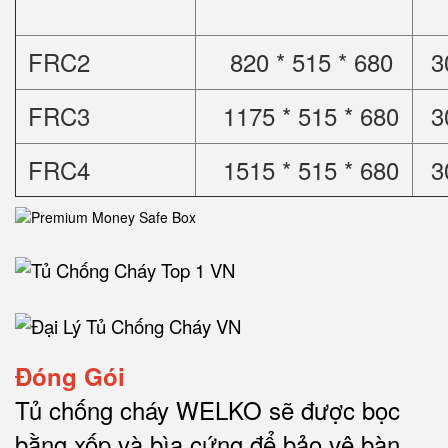
FRC2
820 * 515 * 680
3
FRC3
1175 * 515 * 680
3
FRC4
1515 * 515 * 680
3
Đóng Gói
Tủ chống cháy WELKO sẽ được bọc
bằng xốp và bìa cứng để bảo vệ bàn