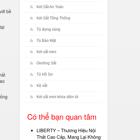
Két Sắt An Toàn
với bề
Két Sắt Tổng Thống
tại
Tủ đựng súng
Tủ Bảo Mật
Két sắt mini
Giường Sắt
hất
Tủ Hồ Sơ
cao
Kệ sắt
hống
Két sắt mini khóa điện tử
Có thể bạn quan tâm
LIBERTY – Thương Hiệu Nội
Thất Cao Cấp, Mang Lại Không