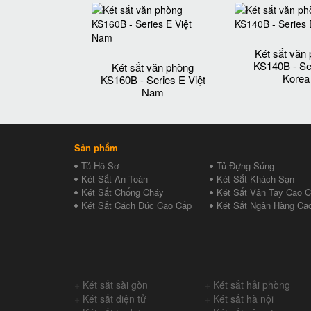
Két sắt văn
KS140B - Se
Két sắt văn phòng
Korea
KS160B - Series E Việt
Nam
Sản phẩm
Tủ Hồ Sơ
Tủ Đựng Súng
Két Sắt An Toàn
Két Sắt Khách Sạn
Két Sắt Chống Cháy
Két Sắt Vân Tay Cao 
Két Sắt Cách Đúc Cao Cấp
Két Sắt Ngân Hàng Ca
+
Két sắt sài gòn
+
Két sắt hải phòng
+
Két sắt điện tử
+
Két sắt hà nội