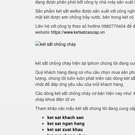
đạng được phân phối bởi công ty nhà máy sản xuất k
Sản phẩm két sắt welko được sản xuất với công nghệ
mặt két được sơn chống trầy xước. bên trong két có 
Liên hệ với công ty theo số hotline 0982770404 để 
website
https://www.ketsatcaocap.vn
két sắt chống cháy hiện tại tphcm chúng tôi đang c
Quý khách hàng đang có nhu cầu chọn mua sản p
lượng. chúng tôi luôn luôn phát triển các dòng két s
nhất để đáp ứng yêu cầu của mỗi khách hàng.
Các dòng két sắt chống cháy cơ bản hiện nay như: k
cháy khoá điện tử vv.
Tham khảo các mẫu két sắt chúng tôi đang cung cấp
ket sat khach san
ket sat ngan hang
ket sat xuat khau