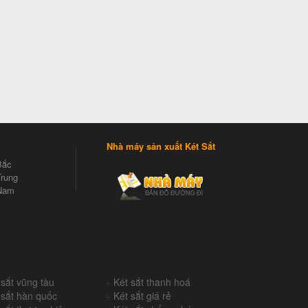
Nhà máy sản xuất Két Sắt
Bắc
rung
Nam
 sắt vũng tàu
+
Két sắt thanh hoá
 sắt hàn quốc
+
Két sắt giá rẻ