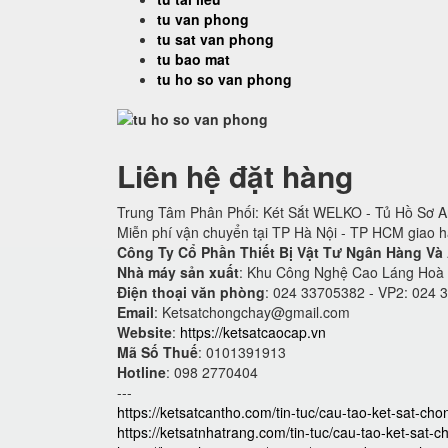
tu van phong
tu sat van phong
tu bao mat
tu ho so van phong
Liên hệ đặt hàng
Trung Tâm Phân Phối: Két Sắt WELKO - Tủ Hồ Sơ An
Miễn phí vận chuyển tại TP Hà Nội - TP HCM giao 
Công Ty Cổ Phần Thiết Bị Vật Tư Ngân Hàng Và
Nhà máy sản xuất
: Khu Công Nghệ Cao Láng Hoà
Điện thoại văn phòng
: 024 33705382 - VP2: 024 
Email
:
Ketsatchongchay@gmail.com
Website
:
https://ketsatcaocap.vn
Mã Số Thuế
: 0101391913
Hotline
: 098 2770404
---
https://ketsatcantho.com/tin-tuc/cau-tao-ket-sat-ch
https://ketsatnhatrang.com/tin-tuc/cau-tao-ket-sat-