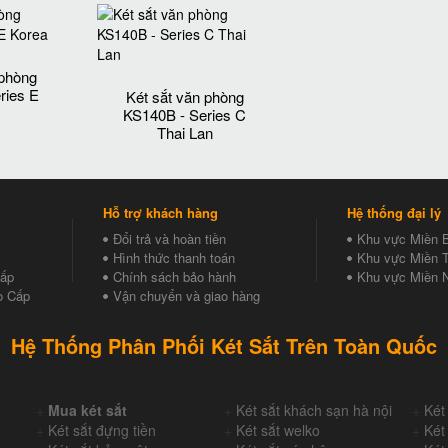
 phòng
ries E
Két sắt văn phòng
KS140B - Series C
Thai Lan
Hỗ trợ khách hàng
Hệ thống đại lý
Đổi trả và hoàn tiền
Khu vực Miền 
Hình thức thanh toán
Khu vực Miền T
Cấp
Chính sách bảo hành
Khu vực Miền 
o Cấp
Vận chuyển và giao hàng
Hệ Thống Phân Phối Két Sắt Trên Toàn Quốc
+
Mua két sắt
+
Két sắt khách sạn hà nội
+
Két
+
Két sắt đựng tiền
+
Két sắt welko
+
Két