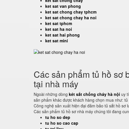
ket sat chong chay
ket sat van phong
ket sat chong chay tphcm
ket sat chong chay ha noi
ket sat tphcm
ket sat ha noi
ket sat hai phong
ket sat mini
Các sản phẩm tủ hồ sơ b
tại nhà máy
Ngoài những dòng
két sắt chống cháy hà nội
uy t
sản phẩm khác được khách hàng chọn mua như: tủ hồ 
Công nghệ sản xuất hiện đại đảm bảo tủ sắt hồ sơ l
Các sản phẩm tủ hồ sơ nhà máy chúng tôi đang cu
tu ho so dep
tu ho so cao cap
tu tai lieu