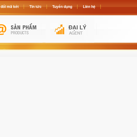
đổi mã két
Tin tức
Tuyển dụng
Liên hệ