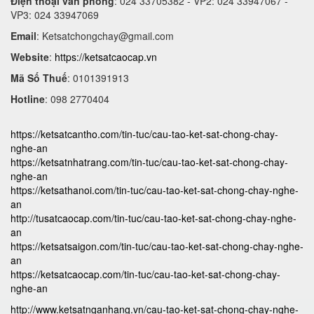
Điện thoại văn phòng
: 024 33705382 - VP2: 024 33947067 -
VP3: 024 33947069
Email
:
Ketsatchongchay@gmail.com
Website
:
https://ketsatcaocap.vn
Mã Số Thuế
: 0101391913
Hotline
: 098 2770404
https://ketsatcantho.com/tin-tuc/cau-tao-ket-sat-chong-chay-
nghe-an
https://ketsatnhatrang.com/tin-tuc/cau-tao-ket-sat-chong-chay-
nghe-an
https://ketsathanoi.com/tin-tuc/cau-tao-ket-sat-chong-chay-nghe-
an
http://tusatcaocap.com/tin-tuc/cau-tao-ket-sat-chong-chay-nghe-
an
https://ketsatsaigon.com/tin-tuc/cau-tao-ket-sat-chong-chay-nghe-
an
https://ketsatcaocap.com/tin-tuc/cau-tao-ket-sat-chong-chay-
nghe-an
http://www.ketsatnganhang.vn/cau-tao-ket-sat-chong-chay-nghe-