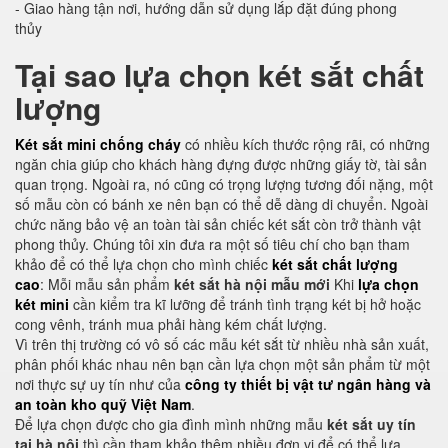
- Giao hàng tận nơi, hướng dẫn sử dụng lắp đặt đúng phong
thủy
Tại sao lựa chọn két sắt chất
lượng
Két sắt mini chống cháy
có nhiều kích thước rộng rãi, có những
ngăn chia giúp cho khách hàng đựng được những giấy tờ, tài sản
quan trọng. Ngoài ra, nó cũng có trọng lượng tương đối nặng, một
số mẫu còn có bánh xe nên bạn có thể dễ dàng di chuyển. Ngoài
chức năng bảo vệ an toàn tài sản chiếc két sắt còn trở thành vật
phong thủy. Chúng tôi xin đưa ra một số tiêu chí cho bạn tham
khảo để có thể lựa chọn cho mình chiếc
két sắt chất lượng
cao
: Mỗi mẫu sản phẩm
két sắt hà nội mẫu mới
Khi
lựa chọn
két mini
cần kiểm tra kĩ lưỡng để tránh tình trạng két bị hở hoặc
cong vênh, tránh mua phải hàng kém chất lượng.
Vì trên thị trường có vô số các mẫu két sắt từ nhiều nhà sản xuất,
phân phối khác nhau nên bạn cần lựa chọn một sản phẩm từ một
nơi thực sự uy tín như của
công ty thiết bị vật tư ngân hàng và
an toàn kho quỹ Việt Nam
.
Để lựa chọn được cho gia đình mình những mẫu
két sắt uy tín
tại hà nội
thì cần tham khảo thêm nhiều đơn vị để có thể lựa