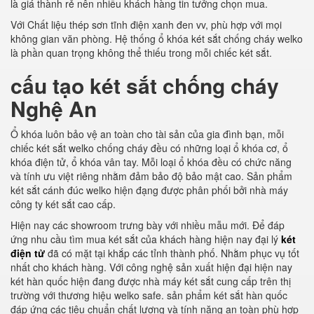
là giá thành rẻ nên nhiều khách hàng tin tưởng chọn mua.
Với Chất liệu thép sơn tĩnh điện xanh đen vv, phù hợp với mọi
không gian văn phòng. Hệ thống ổ khóa két sắt chống cháy welko
là phần quan trọng không thể thiếu trong mỗi chiếc két sắt.
cấu tạo két sắt chống cháy
Nghệ An
Ổ khóa luôn bảo vệ an toàn cho tài sản của gia đình bạn, mỗi
chiếc két sắt welko chống cháy đều có những loại ổ khóa cơ, ổ
khóa điện tử, ổ khóa vân tay. Mỗi loại ổ khóa đều có chức năng
và tính ưu việt riêng nhằm đảm bảo độ bảo mật cao. Sản phẩm
két sắt cánh đúc welko hiện đạng được phân phối bởi nhà máy
công ty két sắt cao cấp.
Hiện nay các showroom trưng bày với nhiều mẫu mới. Để đáp
ứng nhu cầu tìm mua két sắt của khách hàng hiện nay đại lý
két
điện tử
đã có mặt tại khắp các tỉnh thành phố. Nhằm phục vụ tốt
nhất cho khách hàng. Với công nghệ sản xuất hiện đại hiện nay
két hàn quốc hiện đang được nhà máy két sắt cung cấp trên thị
trường với thương hiệu welko safe. sản phẩm két sắt hàn quốc
đáp ứng các tiêu chuẩn chất lượng và tính năng an toàn phù hợp