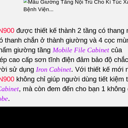
CN900
được thiết kế thành 2 tầng có thang 
 có thanh chắn ở thành giường và 4 cọc mù
phẩm giường tầng
của
Mobile File Cabinet
ép cao cấp sơn tĩnh điện đảm bảo độ chắ
gười sử dụng
. Với thiết kế mới 
Iron Cabinet
CN900
không chỉ giúp người dùng tiết kiệm t
, mà còn đem đến cho bạn 1 không 
Cabinet
.
obe