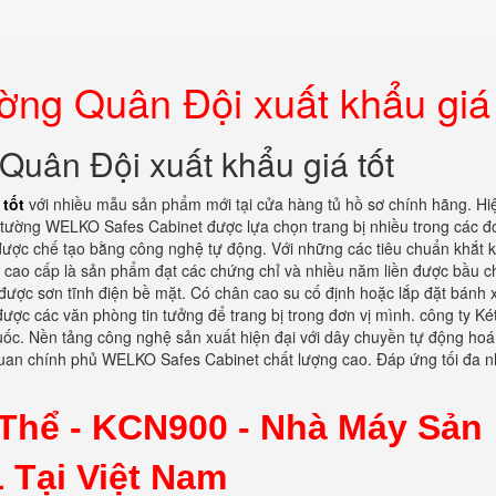
ng Quân Đội xuất khẩu giá 
uân Đội xuất khẩu giá tốt
 tốt
với nhiều mẫu sản phẩm mới tại cửa hàng tủ hồ sơ chính hãng. Hi
 tường WELKO Safes Cabinet được lựa chọn trang bị nhiều trong các đơ
t được chế tạo bằng công nghệ tự động. Với những các tiêu chuẩn khắt 
 cao cấp là sản phẩm đạt các chứng chỉ và nhiều năm liền được bầu c
được sơn tĩnh điện bề mặt. Có chân cao su cố định hoặc lắp đặt bánh x
ược các văn phòng tin tưởng để trang bị trong đơn vị mình. công ty Két
quốc. Nền tảng công nghệ sản xuất hiện đại với dây chuyền tự động ho
quan chính phủ WELKO Safes Cabinet chất lượng cao. Đáp ứng tối đa 
Thể - KCN900 -
Nhà Máy Sản
 Tại Việt Nam