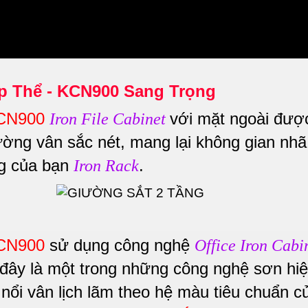
p Thể - KCN900 Sang Trọng
KCN900
với mặt ngoài đượ
Iron File Cabinet
ường vân sắc nét, mang lại không gian nhã
ng của bạn
.
Iron Rack
KCN900
sử dụng công nghệ
Office Iron Cabi
 đây là một trong những công nghệ sơn hi
nổi vân lịch lãm theo hệ màu tiêu chuẩn c