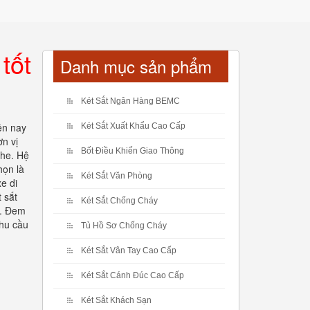
tốt
Danh mục sản phẩm
Két Sắt Ngân Hàng BEMC
ện nay
Két Sắt Xuất Khẩu Cao Cấp
n vị
Bốt Điều Khiển Giao Thông
khe. Hệ
họn là
Két Sắt Văn Phòng
e di
 sắt
Két Sắt Chống Cháy
á. Đem
nhu cầu
Tủ Hồ Sơ Chống Cháy
Két Sắt Vân Tay Cao Cấp
Két Sắt Cánh Đúc Cao Cấp
Két Sắt Khách Sạn