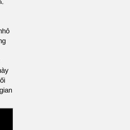
nhỏ
ng
c
này
ối
gian