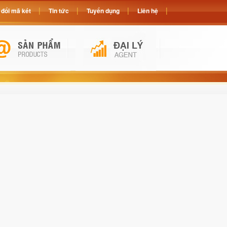
đổi mã két
Tin tức
Tuyển dụng
Liên hệ