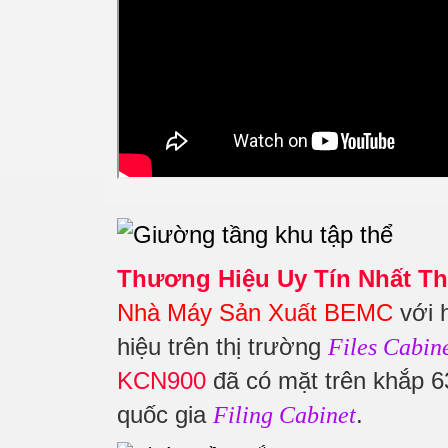
Thương Hiệu Uy Tín Nhất Th
Nhà Máy Sản Xuất BEMC
với 
hiệu trên thị trường
Files Cabin
KCN900
đã có mặt trên khắp 63
quốc gia
.
Filing Cabinet