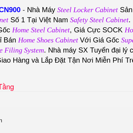
KCN900
-
Nhà Máy
Sản
Steel Locker Cabinet
Số 1 Tại Việt Nam
.
net
Safety Steel Cabinet
Gốc
, Giá Cực SOCK
Home Steel Cabinet
H
ỉ Bán
Với Giá Gốc
Home Shoes Cabinet
Sup
. Nhà máy SX Tuyển đại lý 
e Filing System
Giao Hàng và Lắp Đặt Tận Nơi Miễn Phí Tr
 Tầng
n