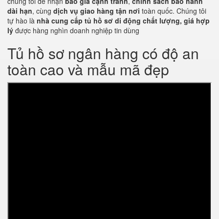
chúng tôi để nhận
báo giá cạnh tranh
,
chính sách bảo hành
dài hạn
, cùng
dịch vụ giao hàng tận nơi
toàn quốc. Chúng tôi
tự hào là
nhà cung cấp tủ hồ sơ di động chất lượng, giá hợp
lý
được hàng nghìn doanh nghiệp tin dùng
Tủ hồ sơ ngân hàng có độ an
toàn cao và mẫu mã đẹp