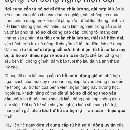
Nơi cung cấp tủ hồ sơ di động chất lượng, giá hợp lý
luôn là
lựa chọn hàng đầu cho các doanh nghiệp, văn phòng, cơ quan
hành chính đang tìm kiếm giải pháp lưu trữ tài liệu thông minh và
tiết kiệm không gian. Với nhiều năm kinh nghiệm trong sản xuất
và phân phối
tủ hồ sơ di động cao cấp
, chúng tôi mang đến
những sản phẩm
đạt tiêu chuẩn chất lượng
,
thiết kế hiện đại
,
vận hành trơn tru, dễ dàng di chuyển và tối ưu diện tích sử dụng.
Các mẫu
tủ hồ sơ di động sắt sơn tĩnh điện
,
tủ hồ sơ kéo ray
bi
,
tủ hồ sơ nhiều ngăn khóa an toàn
được chế tạo bằng vật
liệu bền bỉ, chống gỉ sét, đảm bảo tuổi thọ lâu dài và tính thẩm
mỹ cao.
Chúng tôi cam kết cung cấp
tủ hồ sơ di động giá rẻ
, phù hợp
ngân sách của mọi quy mô doanh nghiệp, từ văn phòng nhỏ đến
hệ thống lưu trữ lớn của bệnh viện, ngân hàng hay trường học.
Ngoài ra, khách hàng có thể đặt
tủ hồ sơ di động theo yêu
cầu
, với kích thước, màu sắc và kiểu dáng phù hợp không gian
làm việc. Đội ngũ tư vấn chuyên nghiệp luôn sẵn sàng hỗ trợ,
mang đến giải pháp
lưu trữ hồ sơ tiện lợi – an toàn – hiệu quả
nhất.
Hãy liên hệ ngay
đơn vị cung cấp tủ hồ sơ di động uy tín
của