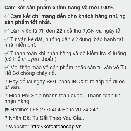
Cam kết
sản phẩm chính hãng và mới 100%
✅
Cam kết
chỉ mang đến cho khách hàng những
sản phẩm tốt nhất.
✅ Làm việc từ 7h đến 22h cả thứ 7,CN và ngày lễ
✅ Tư vấn kê đặt, hướng dẫn sử dụng, bảo hành tại
nhà miễn phí.
✅ Thanh toán khi nhận hàng và đã kiểm tra kĩ lưỡng
(có thể chuyển khoản)
✅ Mọi thắc mắc về sản phẩm hoặc cần tư vấn về Tủ
Hồ Sơ chống cháy nổ.
?
Hãy để lại ngay SĐT hoặc IBOX trực tiếp để được
tư vấn.
?
Miễn Phí Ship nhanh toàn quốc - Thanh toán khi
nhận hàng.
☎️ Hotline: 098 2770404 Phục vụ 24/24h
?
Nhận Đặt Tủ Sắt Theo Yêu Cầu.
? Website:
http://ketsatcaocap.vn