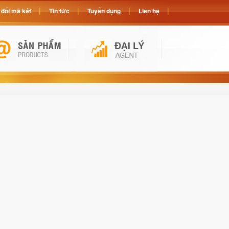
đổi mã két
Tin tức
Tuyển dụng
Liên hệ