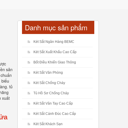
Danh mục sản phẩm
Két Sắt Ngân Hàng BEMC
Két Sắt Xuất Khẩu Cao Cấp
Bốt Điều Khiển Giao Thông
được
bền sản
Két Sắt Văn Phòng
u chuẩn
 biểu
Két Sắt Chống Cháy
àng. tủ
 hãng
Tủ Hồ Sơ Chống Cháy
n xuất
Két Sắt Vân Tay Cao Cấp
Két Sắt Cánh Đúc Cao Cấp
Cửa
Két Sắt Khách Sạn