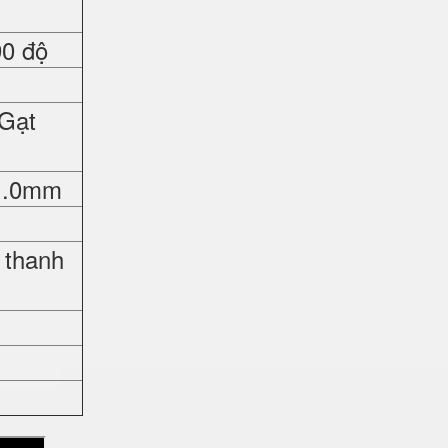
90 độ
 Gạt
 1.0mm
 thanh