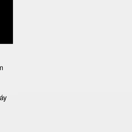
ằm
áy