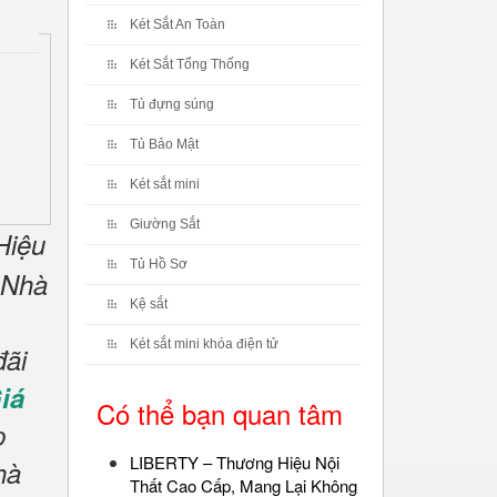
Két Sắt An Toàn
Két Sắt Tổng Thống
Tủ đựng súng
Tủ Bảo Mật
Két sắt mini
Giường Sắt
Hiệu
Tủ Hồ Sơ
Nhà
Kệ sắt
Két sắt mini khóa điện tử
đãi
iá
Có thể bạn quan tâm
p
LIBERTY – Thương Hiệu Nội
hà
Thất Cao Cấp, Mang Lại Không