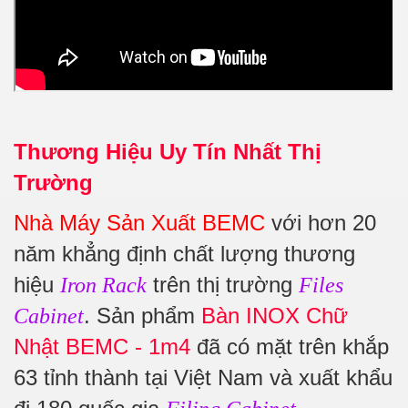
Thương Hiệu Uy Tín Nhất Thị
Trường
Nhà Máy Sản Xuất BEMC
với hơn 20
năm khẳng định chất lượng thương
hiệu
trên thị trường
Iron Rack
Files
. Sản phẩm
Bàn INOX Chữ
Cabinet
Nhật BEMC - 1m4
đã có mặt trên khắp
63 tỉnh thành tại Việt Nam và xuất khẩu