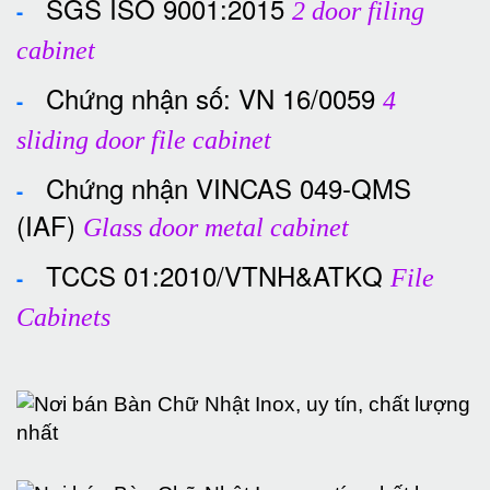
SGS ISO 9001:2015
-
2 door filing
cabinet
Chứng nhận số: VN 16/0059
-
4
sliding door file cabinet
Chứng nhận VINCAS 049-QMS
-
(IAF)
Glass door metal cabinet
TCCS 01:2010/VTNH&ATKQ
-
File
Cabinets