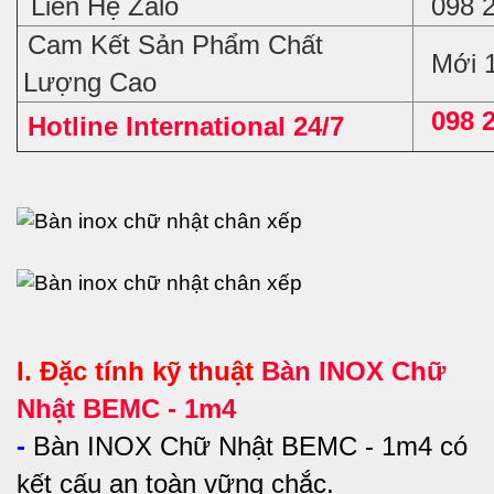
Liên Hệ Zalo
098 
Cam Kết Sản Phẩm Chất
Mới 
Lượng Cao
098 
Hotline International 24/7
I. Đặc tính kỹ thuật
Bàn INOX Chữ
Nhật BEMC - 1m4
-
Bàn INOX Chữ Nhật BEMC - 1m4 có
kết cấu an toàn vững chắc.