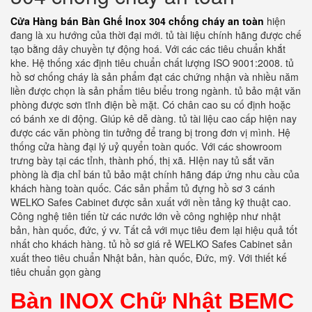
Cửa Hàng bán Bàn Ghế Inox 304 chống cháy an toàn
hiện
đang là xu hướng của thời đại mới. tủ tài liệu chính hãng được chế
tạo bằng dây chuyền tự động hoá. Với các các tiêu chuẩn khắt
khe. Hệ thống xác định tiêu chuẩn chất lượng ISO 9001:2008. tủ
hồ sơ chống cháy là sản phẩm đạt các chứng nhận và nhiều năm
liền được chọn là sản phẩm tiêu biểu trong ngành. tủ bảo mật văn
phòng được sơn tĩnh điện bề mặt. Có chân cao su cố định hoặc
có bánh xe di động. Giúp kê dễ dàng. tủ tài liệu cao cấp hiện nay
được các văn phòng tin tưởng để trang bị trong đơn vị mình. Hệ
thống cửa hàng đại lý uỷ quyển toàn quốc. Với các showroom
trưng bày tại các tỉnh, thành phố, thị xã. HIện nay tủ sắt văn
phòng là địa chỉ bán tủ bảo mật chính hãng đáp ứng nhu cầu của
khách hàng toàn quốc. Các sản phẩm tủ đựng hồ sơ 3 cánh
WELKO Safes Cabinet được sản xuất với nền tảng kỹ thuật cao.
Công nghệ tiên tiến từ các nước lớn về công nghiệp như nhật
bản, hàn quốc, đức, ý vv. Tất cả với mục tiêu đem lại hiệu quả tốt
nhất cho khách hàng. tủ hồ sơ giá rẻ WELKO Safes Cabinet sản
xuất theo tiêu chuẩn Nhật bản, hàn quốc, Đức, mỹ. Với thiết kế
tiêu chuẩn gọn gàng
Bàn INOX Chữ Nhật BEMC