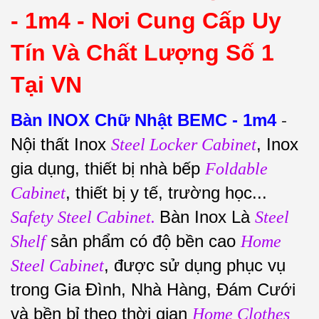
- 1m4 -
Nơi Cung Cấp Uy
Tín Và Chất Lượng Số 1
Tại VN
Bàn INOX Chữ Nhật BEMC - 1m4
-
Nội thất Inox
, Inox
Steel Locker Cabinet
gia dụng, thiết bị nhà bếp
Foldable
, thiết bị y tế, trường học...
Cabinet
Bàn Inox Là
Safety Steel Cabinet.
Steel
sản phẩm có độ bền cao
Shelf
Home
, được sử dụng phục vụ
Steel Cabinet
trong Gia Đình, Nhà Hàng, Đám Cưới
và bền bỉ theo thời gian
Home Clothes