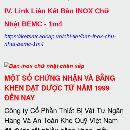
IV. Link Liên Kết Bàn INOX Chữ
Nhật BEMC - 1m4
https://ketsatcaocap.vn/chi-tiet/ban-inox-chu-
nhat-bemc-1m4
MỘT SỐ CHỨNG NHẬN VÀ BẰNG
KHEN ĐẠT ĐƯỢC TỪ NĂM 1999
ĐẾN NAY
Công ty Cổ Phần Thiết Bị Vật Tư Ngân
Hàng Và An Toàn Kho Quỹ Việt Nam
đã được rất nhiều bằng khen, giấy