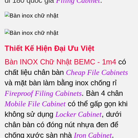
đi 180 quốc gia
.
Filing Cabinet
Thiết Kế Hiện Đại Ưu Việt
Bàn INOX Chữ Nhật BEMC - 1m4
có
chất liệu chân bàn
Cheap File Cabinets
và mặt bàn làm bằng inox chống rỉ
. Bàn 4 chân
Fireproof Filing Cabinets
có thể gấp gọn khi
Mobile File Cabinet
không sử dụng
, dưới
Locker Cabinet
chân bàn có đóng nút nhựa đen để
chống xước sàn nhà
.
Iron Cabinet