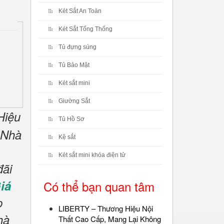
Két Sắt An Toàn
Két Sắt Tổng Thống
Tủ đựng súng
Tủ Bảo Mật
Két sắt mini
Giường Sắt
Hiệu
Tủ Hồ Sơ
Nhà
Kệ sắt
Két sắt mini khóa điện tử
đãi
iá
Có thể bạn quan tâm
p
LIBERTY – Thương Hiệu Nội
hà
Thất Cao Cấp, Mang Lại Không