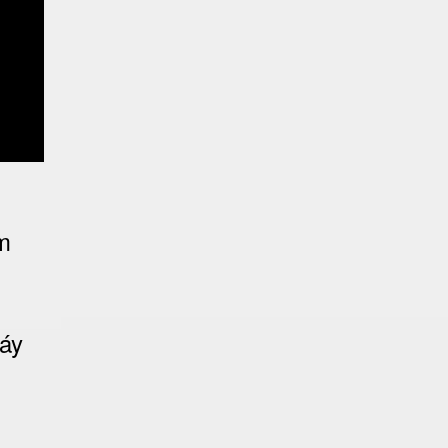
ằm
áy