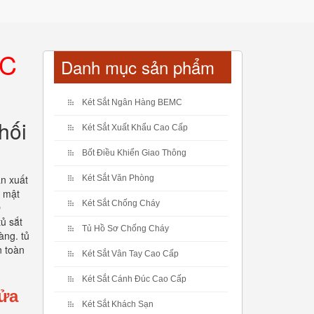
CC
Danh mục sản phẩm
Két Sắt Ngân Hàng BEMC
hối
Két Sắt Xuất Khẩu Cao Cấp
Bốt Điều Khiển Giao Thông
ản xuất
Két Sắt Văn Phòng
o mật
Két Sắt Chống Cháy
O
ủ sắt
Tủ Hồ Sơ Chống Cháy
àng. tủ
n toàn
Két Sắt Vân Tay Cao Cấp
Két Sắt Cánh Đúc Cao Cấp
Cửa
Két Sắt Khách Sạn