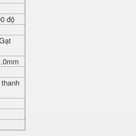
90 độ
 Gạt
 1.0mm
 thanh