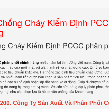
Chống Cháy Kiểm Định PC
g
g Cháy Kiểm Định PCCC phân p
 phân phối chính hãng
nhiều năm tại thị trường việt nam. Công ty s
các mẫu cửa mới nhất với giá thành rẻ và chất lượng cao. tủ hồ sơ bả
 các tiêu chuẩn khắt khe. Hệ thống xác định tiêu chuẩn chất lượng IS
ỉ và nhiều năm liền được bầu chọn là sản phẩm tiêu biểu trong ngành. t
ó đế cao su cố định hoặc lắp đặt bánh xe di động. Giúp di chuyển dễ d
g để trang bị trong đơn vị mình. Với các cửa hàng đại lý phân phối trê
ục vụ mọi nhu cầu chọn lựa tủ hồ sơ văn phòng của khách hàng
200.
Công Ty Sản Xuất Và Phân Phối 