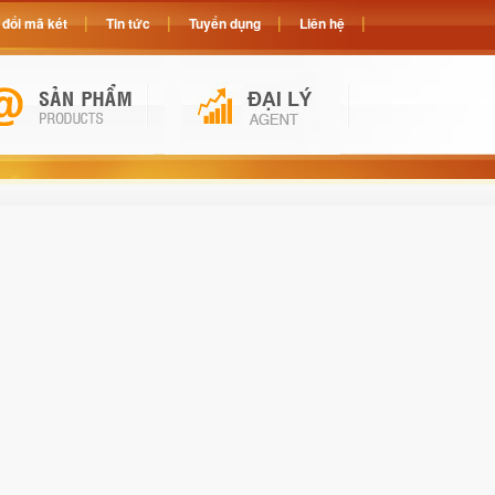
đổi mã két
Tin tức
Tuyển dụng
Liên hệ