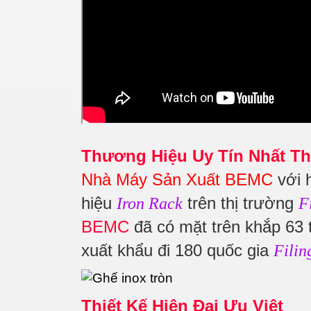
Thương Hiệu Uy Tín Nhất Th
Nhà Máy Sản Xuất BEMC
với 
hiệu
trên thị trường
Iron Rack
F
BEMC
đã có mặt trên khắp 63 
xuất khẩu đi 180 quốc gia
Filin
Thiết Kế Hiện Đại Ưu Việt