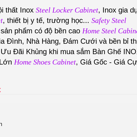
i thất Inox
, Inox gia d
Steel Locker Cabinet
, thiết bị y tế, trường học...
t
Safety Steel
sản phẩm có độ bền cao
Home Steel Cabin
ia Đình, Nhà Hàng, Đám Cưới và bền bỉ t
. Ưu Đãi Khủng khi mua sắm Bàn Ghế IN
 Lớn
, Giá Gốc - Giá C
Home Shoes Cabinet
x
n