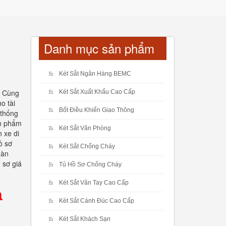
Danh mục sản phẩm
Két Sắt Ngân Hàng BEMC
. Cùng
Két Sắt Xuất Khẩu Cao Cấp
o tài
Bốt Điều Khiển Giao Thông
 thống
ản phẩm
Két Sắt Văn Phòng
 xe di
ồ sơ
Két Sắt Chống Cháy
oàn
 sơ giá
Tủ Hồ Sơ Chống Cháy
Két Sắt Vân Tay Cao Cấp
à
Két Sắt Cánh Đúc Cao Cấp
Két Sắt Khách Sạn