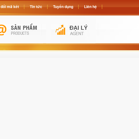
đổi mã két
Tin tức
Tuyển dụng
Liên hệ