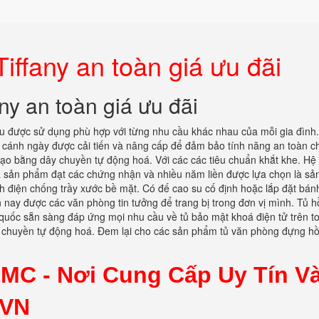
ffany an toàn giá ưu đãi
y an toàn giá ưu đãi
 được sử dụng phù hợp với từng nhu cầu khác nhau của mỗi gia đình
 2 cánh ngày được cải tiến và nâng cấp để đảm bảo tính năng an toàn ch
tạo bằng dây chuyền tự động hoá. Với các các tiêu chuẩn khắt khe. Hệ
t là sản phẩm đạt các chứng nhận và nhiều năm liền được lựa chọn là s
ĩnh điện chống trầy xước bề mặt. Có đế cao su cố định hoặc lắp đặt bánh
 nay được các văn phòng tin tưởng để trang bị trong đơn vị mình. Tủ h
 quốc sẵn sàng đáp ứng mọi nhu cầu về tủ bảo mật khoá điện tử trên t
y chuyền tự động hoá. Đem lại cho các sản phẩm tủ văn phòng đựng hồ
EMC -
Nơi Cung Cấp Uy Tín V
 VN