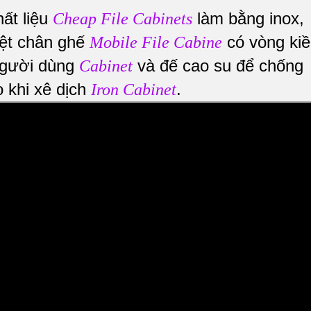
ất liệu
làm bằng inox,
Cheap File Cabinets
iệt chân ghế
có vòng ki
Mobile File Cabine
người dùng
và đế cao su để chống
Cabinet
 khi xê dịch
.
Iron Cabinet