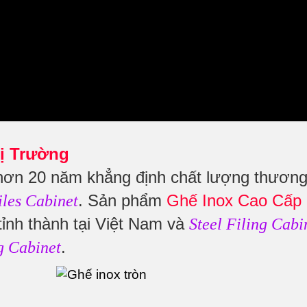
ị Trường
hơn 20 năm khẳng định chất lượng thươn
. Sản phẩm
Ghế Inox Cao Cấp
iles Cabinet
tỉnh thành tại Việt Nam và
Steel Filing Cabi
.
g Cabinet