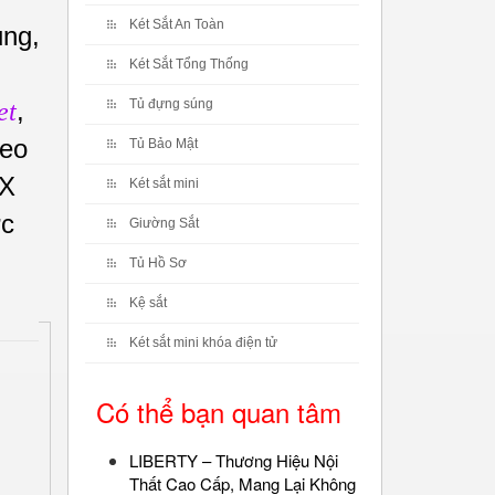
Két Sắt An Toàn
ụng,
Két Sắt Tổng Thống
,
Tủ đựng súng
et
heo
Tủ Bảo Mật
OX
Két sắt mini
ực
Giường Sắt
Tủ Hồ Sơ
Kệ sắt
Két sắt mini khóa điện tử
Có thể bạn quan tâm
LIBERTY – Thương Hiệu Nội
Thất Cao Cấp, Mang Lại Không