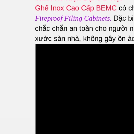
Ghế Inox Cao Cấp BEMC
có ch
Đặc b
Fireproof Filing Cabinets
.
chắc chắn an toàn cho người 
xước sàn nhà, không gây ồn ào