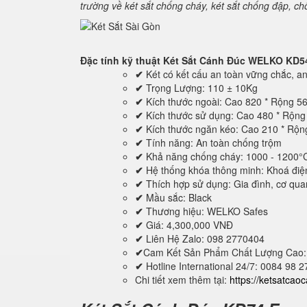
trường về két sắt chống cháy, két sắt chống đập, c
Đặc tính kỹ thuật
Két Sắt Cánh Đúc WELKO KD5
✔
Két có kết cấu an toàn vững chắc, an 
✔
Trọng Lượng: 110 ± 10Kg
✔
Kích thước ngoài: Cao 820 * Rộng 5
✔
Kích thước sử dụng: Cao 480 * Rộn
✔
Kích thước ngăn kéo: Cao 210 * Rộ
✔
Tính năng: An toàn chống trộm
✔
Khả năng chống cháy: 1000 - 1200°
✔
Hệ thống khóa thông minh: Khoá điệ
✔
Thích hợp sử dụng: Gia đình, cơ quan,
✔
Mầu sắc: Black
✔
Thương hiệu: WELKO Safes
✔
Giá: 4,300,000 VNĐ
✔
Liên Hệ Zalo: 098 2770404
✔
Cam Kết Sản Phẩm Chất Lượng Cao:
✔
Hotline International 24/7: 0084 98 
Chi tiết xem thêm tại:
https://ketsatcao