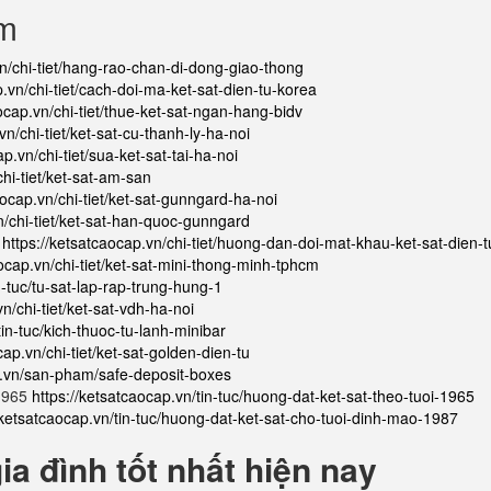
ẩm
vn/chi-tiet/hang-rao-chan-di-dong-giao-thong
p.vn/chi-tiet/cach-doi-ma-ket-sat-dien-tu-korea
ocap.vn/chi-tiet/thue-ket-sat-ngan-hang-bidv
vn/chi-tiet/ket-sat-cu-thanh-ly-ha-noi
p.vn/chi-tiet/sua-ket-sat-tai-ha-noi
chi-tiet/ket-sat-am-san
aocap.vn/chi-tiet/ket-sat-gunngard-ha-noi
n/chi-tiet/ket-sat-han-quoc-gunngard
ử
https://ketsatcaocap.vn/chi-tiet/huong-dan-doi-mat-khau-ket-sat-dien-t
aocap.vn/chi-tiet/ket-sat-mini-thong-minh-tphcm
n-tuc/tu-sat-lap-rap-trung-hung-1
n/chi-tiet/ket-sat-vdh-ha-noi
tin-tuc/kich-thuoc-tu-lanh-minibar
cap.vn/chi-tiet/ket-sat-golden-dien-tu
p.vn/san-pham/safe-deposit-boxes
 1965
https://ketsatcaocap.vn/tin-tuc/huong-dat-ket-sat-theo-tuoi-1965
/ketsatcaocap.vn/tin-tuc/huong-dat-ket-sat-cho-tuoi-dinh-mao-1987
a đình tốt nhất hiện nay