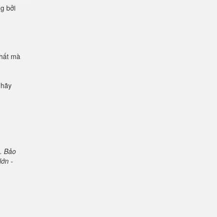
ng bởi
chất mà
 hãy
. Bảo
lớn -