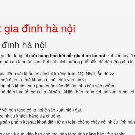
 gia đình hà nội
 đình hà nội
ẹp, đa dạng tại
cửa hàng bán két sắt gia đình hà nội
. két vân tay là
 bảo an toàn tài sản. Két sắt mini thường phổ biến để đáp ứng cho k
tiêu xuất khẩu tới các thị trường Iran, Mỹ, Nhật, Ấn độ vv.
khoá điện tử, mã khoá cơ, mã khoá vân tay vv.
lớn nhỏ khác nhau phụ thuộc vào độ lớn, nhỏ của sản phẩm.
ó đảm bảo tốt hơn cho tài sản, tài liệu bên trong két, tài sản trong két
ử
với nền tảng công nghệ sản xuất hiện đại.
ợc nhiều khách hàng ưa chuộng.
g sản phẩm két sắt khoá điện tử an toàn chông cháy với nhiều tính nă
ao cấp và đúc, dập hạn chế mối hàn tăng tính năng bảo vệ an toàn.