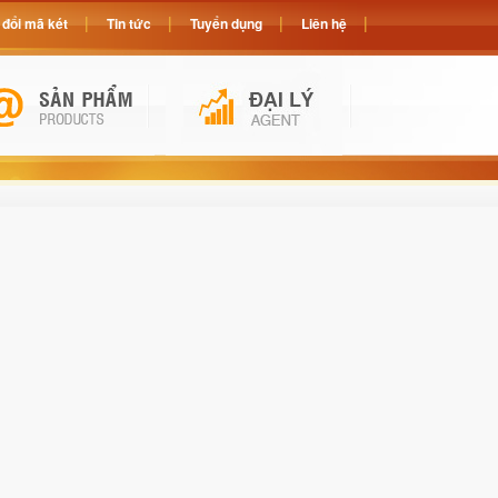
đổi mã két
Tin tức
Tuyển dụng
Liên hệ