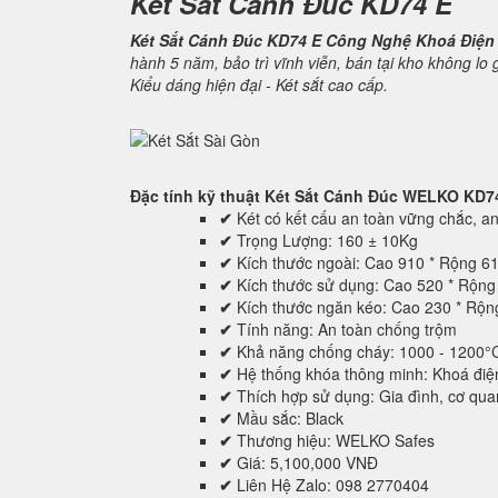
Két Sắt Cánh Đúc KD74 E
Két Sắt Cánh Đúc KD74 E Công Nghệ Khoá Điện
hành 5 năm, bảo trì vĩnh viễn, bán tại kho không lo
Kiểu dáng hiện đại - Két sắt cao cấp.
Đặc tính kỹ thuật
Két Sắt Cánh Đúc WELKO KD7
✔
Két có kết cấu an toàn vững chắc, an 
✔
Trọng Lượng: 160 ± 10Kg
✔
Kích thước ngoài: Cao 910 * Rộng 6
✔
Kích thước sử dụng: Cao 520 * Rộn
✔
Kích thước ngăn kéo: Cao 230 * Rộ
✔
Tính năng: An toàn chống trộm
✔
Khả năng chống cháy: 1000 - 1200°
✔
Hệ thống khóa thông minh: Khoá điệ
✔
Thích hợp sử dụng: Gia đình, cơ quan,
✔
Mầu sắc: Black
✔
Thương hiệu: WELKO Safes
✔
Giá: 5,100,000 VNĐ
✔
Liên Hệ Zalo: 098 2770404