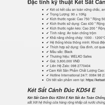
Đặc tính kỹ thuật
Két Sắt C
✔ Két có kết cấu an toàn vững chắc, an
✔ Trọng Lượng: 90 ± 10Kg
✔ Kích thước ngoài: Cao 750 * Rộng 5
✔ Kích thước sử dụng: Cao 430 * Rộn
✔ Kích thước ngăn kéo: Cao 200 * Rộ
✔ Tính năng: An toàn chống trộm
✔ Khả năng chống cháy: 1000 - 1200°
✔ Hệ thống khóa thông minh: Khoá điệ
✔ Thích hợp sử dụng: Gia đình, cơ quan,
✔ Mầu sắc: Black
✔ Thương hiệu: WELKO Safes
✔ Giá: 3,800,000 VNĐ
✔ Liên Hệ Zalo: 098 2770404
✔Cam Kết Sản Phẩm Chất Lượng Cao:
✔ Hotline International 24/7: 0084 98 
Chi tiết sản phẩm xem tại:
https://kets
Két Sắt Cánh Đúc KD54 E
Két Sắt Cánh Đúc KD54 E Két Sắt An Toàn Chốn
sắt.Với hệ thống cửa hàng rộng khắp cả nước chúng