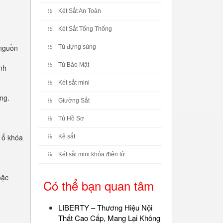
Két Sắt An Toàn
Két Sắt Tổng Thống
 nguồn
Tủ đựng súng
Tủ Bảo Mật
nh
Két sắt mini
ng.
Giường Sắt
Tủ Hồ Sơ
, ổ khóa
Kệ sắt
Két sắt mini khóa điện tử
oặc
Có thể bạn quan tâm
LIBERTY – Thương Hiệu Nội
Thất Cao Cấp, Mang Lại Không