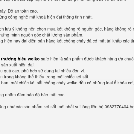
áy, Độ an toàn cao.
ững công nghệ mã khoá hiện đại thông tinh nhất.
ách lưu ý không nên chọn mua két không rõ nguồn gốc, hàng không rõ
 chứng minh nguồn gốc chất lượng sản phẩm.
 hiện nay đại diện bán hàng két chống cháy đã có mặt tại khắp các tỉ
y thương hiệu welko
safe hiện là sản phẩm được khách hàng ưa chuộ
sản xuất hiện đại.
 quả cao, phù hợp sử dụng tại nhiều đơn vị.
 trọng không thể thiếu trong mỗi chiếc két sắt.
h bạn, mỗi chiếc két sắt chống cháy welko đều có những loại ổ khóa cơ
riêng nhằm đảm bảo độ bảo mật cao.
cũng như các sản phẩm két sắt mới nhất vui lòng liên hệ 0982770404 h