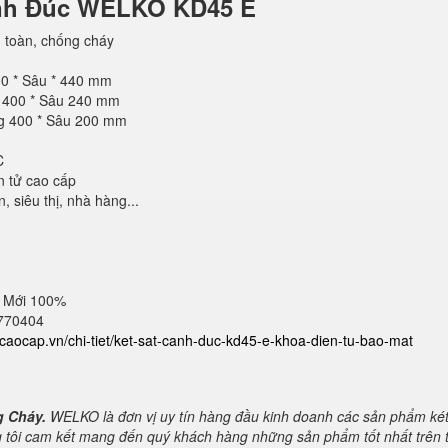
ánh Đúc WELKO KD45 E
 toàn, chống cháy
00 * Sâu * 440 mm
g 400 * Sâu 240 mm
ng 400 * Sâu 200 mm
C
n tử cao cấp
 siêu thị, nhà hàng...
 Mới 100%
2770404
atcaocap.vn/chi-tiet/ket-sat-canh-duc-kd45-e-khoa-dien-tu-bao-mat
g Cháy.
WELKO là đơn vị uy tín hàng đầu kinh doanh các sản phẩm ké
 tôi cam kết mang đến quý khách hàng những sản phẩm tốt nhất trên t