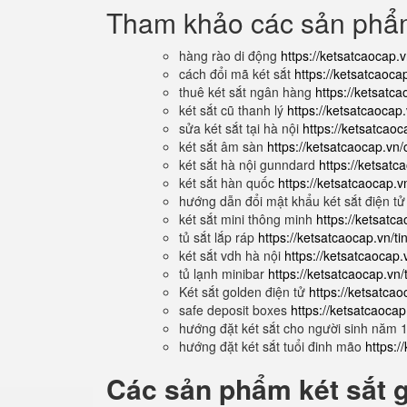
Tham khảo các sản ph
hàng rào di động
https://ketsatcaocap.
cách đổi mã két sắt
https://ketsatcaoca
thuê két sắt ngân hàng
https://ketsatca
két sắt cũ thanh lý
https://ketsatcaocap.
sửa két sắt tại hà nội
https://ketsatcaoca
két sắt âm sàn
https://ketsatcaocap.vn/
két sắt hà nội gunndard
https://ketsatc
két sắt hàn quốc
https://ketsatcaocap.v
hướng dẫn đổi mật khẩu két sắt điện t
két sắt mini thông minh
https://ketsatc
tủ sắt lắp ráp
https://ketsatcaocap.vn/ti
két sắt vdh hà nội
https://ketsatcaocap.v
tủ lạnh minibar
https://ketsatcaocap.vn/
Két sắt golden điện tử
https://ketsatcao
safe deposit boxes
https://ketsatcaoca
hướng đặt két sắt cho người sinh năm
hướng đặt két sắt tuổi đinh mão
https:/
Các sản phẩm két sắt gi