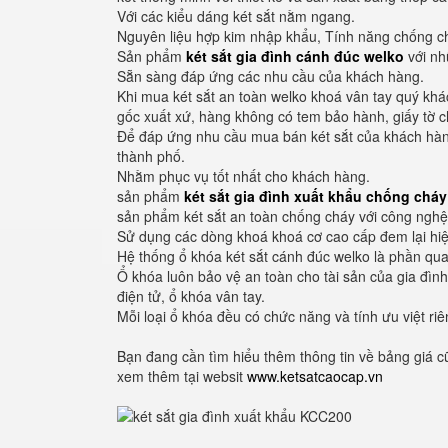
Với các kiểu dáng két sắt nằm ngang.
Nguyên liệu hợp kim nhập khẩu, Tính năng chống ch
Sản phẩm
két sắt gia đình cánh đúc welko
với nh
Sẵn sàng đáp ứng các nhu cầu của khách hàng.
Khi mua két sắt an toàn welko khoá vân tay quý kh
gốc xuất xứ, hàng không có tem bảo hành, giấy tờ
Để đáp ứng nhu cầu mua bán két sắt của khách hàng
thành phố.
Nhằm phục vụ tốt nhất cho khách hàng.
sản phẩm
két sắt gia đình xuất khẩu chống chá
sản phẩm két sắt an toàn chống cháy với công nghệ 
Sử dụng các dòng khoá khoá cơ cao cấp đem lại hiệu
Hệ thống ổ khóa két sắt cánh đúc welko là phần quan
Ổ khóa luôn bảo vệ an toàn cho tài sản của gia đìn
điện tử, ổ khóa vân tay.
Mỗi loại ổ khóa đều có chức năng và tính ưu việt 
Bạn đang cần tìm hiểu thêm thông tin về bảng giá 
xem thêm tại websit
www.ketsatcaocap.vn