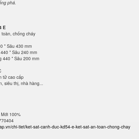
hống phá.
4 E
toàn, chống cháy
60 * Sâu 430 mm
g 440 * Sâu 240 mm
ng 440 * Sâu 200 mm
C
n tử cao cấp
 siêu thị, nhà hàng...
 Mới 100%
2770404
cap.vn/chi-tiet/ket-sat-canh-duc-kd54-e-ket-sat-an-toan-chong-chay