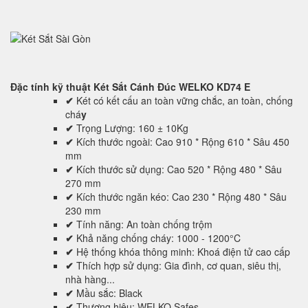
Đặc tính kỹ thuật
Két Sắt Cánh Đúc WELKO KD74 E
✔
Két có kết cấu an toàn vững chắc, an toàn, chống
chá
y
✔
Trọng Lượng: 160 ± 10Kg
✔
Kích thước ngoài: Cao 910 * Rộng 610 * Sâu 450
mm
✔
Kích thước sử dụng: Cao 520 * Rộng 480 * Sâu
270 mm
✔
Kích thước ngăn kéo: Cao 230 * Rộng 480 * Sâu
230 mm
✔
Tính năng: An toàn chống trộm
✔
Khả năng chống cháy: 1000 - 1200°C
✔
Hệ thống khóa thông minh: Khoá điện tử cao cấp
✔
Thích hợp sử dụng: Gia đình, cơ quan, siêu thị,
nhà hàng...
✔
Mầu sắc: Black
✔
Thương hiệu: WELKO Safes