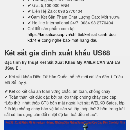
✔
Giá: 5,100,000 VNĐ
✔
Liên Hệ Zalo: 098 2770404
✔
Cam Kết Sản Phẩm Chất Lượng Cao: Mới 100%
✔
Hotline International 24/7: 0084 98 2770404
Chi tiết sản phẩm xem tại:
https://ketsatcaocap.vn/chi-tiet/ket-sat-canh-duc-
kd74-e-cong-nghe-bao-mat-hang-dau
Két sắt gia đình xuất khẩu US68
Đặc tính kỹ thuật Két Sắt Xuất Khẩu Mỹ AMERICAN SAFES
US68 E
:
✔ Két sắt khóa Điện Tử Hàn Quốc thế hệ mới cài lên đến 1 Triệu
Mã Số tùy ý.
✔
Két có kết cấu an toàn vững chắc, an toàn, chống cháy
✔ Toàn thân két đúc đặc bởi ba lớp thép chống cháy cao cấp
“Lớp thứ nhất thép CT3 bên mặt ngoài két sắt WELKO Safes, lớp
2 là lớp chống cháy bảo vệ tài sản và lớp thép thứ 3 bên trong két
sắt có tác dụng cân đối nhiệt độ lan toả đều nhau”.