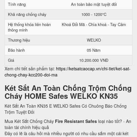
Tính năng
An toàn bảo mật tuyệt đối
Khả năng chống cháy
1000 - 1200°C
Hệ thống khóa liên hoàn
Khoá Đổi Mã - Chìa khoá - Tay Cầm
thông minh
Thương hiệu
WELKO
Bảo hành
05 Năm
Giá
10.200.000 VNĐ
Xem chi tiết sản phẩm tại:
https://ketsatcaocap.vn/chi-tiet/ket-sat-
chong-chay-kcc200-doi-ma
Két Sắt An Toàn Chống Trộm Chống
Cháy HOME Safes WELKO KN35
Két Sắt An Toàn KN35 E WELKO Safes Có Chuông Báo Chống
Trộm Tuyệt Đối
Mua Két Sắt Chống Cháy
Fire Resistant Safes
loại nào tốt? - An
toàn tài chính hiệu quả
Đây có lẽ là câu hỏi mà nhiều người có nhu cầu sắm một cái két