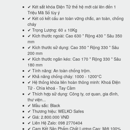
✔ Két sắt khóa Điện Tử thế hệ mới cài lên đến 1
Triệu Mã Số tùy ý
✔ Két có kết cấu an toàn vững chắc, an toàn, chống
cháy
✔ Trọng Lượng: 60 ± 10Kg
✔ Kích thước ngoài: Cao 630 * Rộng 430 * Sâu 350
mm
✔ Kích thước sử dụng: Cao 350 * Rộng 330 * Sâu
200 mm
✔ Kích thước ngăn kéo: Cao 170 * Rộng 330 * Sâu
180 mm
✔ Tính năng: An toàn chống trộm.
✔ Khả năng chống cháy: 1000 - 1200°C
✔ Hệ thống khóa liên hoàn thông minh: Khoá Điện
Tử - Chìa khoá - Tay Cầm
✔ Thích hợp sử dụng: Công ty, cơ quan, gia đình,
thư viện...
✔ Mầu sắc: Black
✔ Thương hiệu: WELKO Safes
✔ Giá: 2.800.000 VNĐ
✔ Liên Hệ Zalo: 098 2770404
✔ Cam Kết Sản Phẩm Chất Lượng Cao: Mới 100%