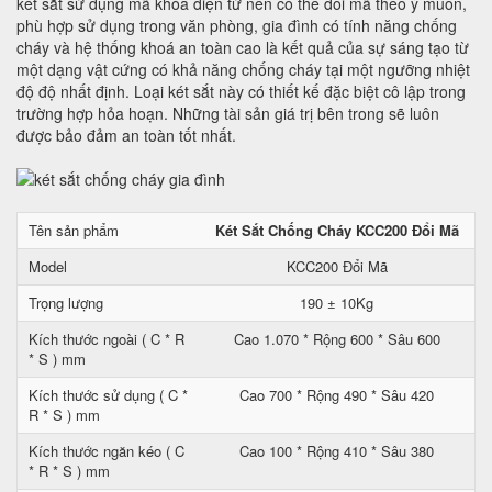
két sắt sử dụng mã khóa điện tử nên có thể đổi mã theo ý muốn,
phù hợp sử dụng trong văn phòng, gia đình có tính năng chống
cháy và hệ thống khoá an toàn cao là kết quả của sự sáng tạo từ
một dạng vật cứng có khả năng chống cháy tại một ngưỡng nhiệt
độ độ nhất định. Loại két sắt này có thiết kế đặc biệt cô lập trong
trường hợp hỏa hoạn. Những tài sản giá trị bên trong sẽ luôn
được bảo đảm an toàn tốt nhất.
Tên sản phẩm
Két Sắt Chống Cháy KCC200 Đổi Mã
Model
KCC200 Đổi Mã
Trọng lượng
190 ± 10Kg
Kích thước ngoài ( C * R
Cao 1.070 * Rộng 600 * Sâu 600
* S ) mm
Kích thước sử dụng ( C *
Cao 700 * Rộng 490 * Sâu 420
R * S ) mm
Kích thước ngăn kéo ( C
Cao 100 * Rộng 410 * Sâu 380
* R * S ) mm