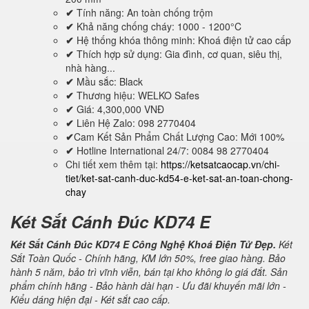
✔
Tính năng: An toàn chống trộm
✔
Khả năng chống cháy: 1000 - 1200°C
✔
Hệ thống khóa thông minh: Khoá điện tử cao cấp
✔
Thích hợp sử dụng: Gia đình, cơ quan, siêu thị,
nhà hàng...
✔
Mầu sắc: Black
✔
Thương hiệu: WELKO Safes
✔
Giá: 4,300,000 VNĐ
✔
Liên Hệ Zalo: 098 2770404
✔
Cam Kết Sản Phẩm Chất Lượng Cao: Mới 100%
✔
Hotline International 24/7: 0084 98 2770404
Chi tiết xem thêm tại:
https://ketsatcaocap.vn/chi-
tiet/ket-sat-canh-duc-kd54-e-ket-sat-an-toan-chong-
chay
Két Sắt Cánh Đúc KD74 E
Két Sắt Cánh Đúc KD74 E Công Nghệ Khoá Điện Tử Đẹp.
Két
Sắt Toàn Quốc - Chính hãng, KM lớn 50%, free giao hàng. Bảo
hành 5 năm, bảo trì vĩnh viễn, bán tại kho không lo giá đắt. Sản
phẩm chính hãng - Bảo hành dài hạn - Ưu đãi khuyến mãi lớn -
Kiểu dáng hiện đại - Két sắt cao cấp.