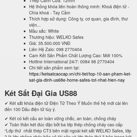
Thép Cánh Cửa: 12mm
Hệ thống khóa liên hoàn thông minh: Khoá điện tử -
Chìa khoá - Tay Cầm
Thích hợp sử dụng: Công ty, cơ quan, gia đình, thư
viện...
Mầu sắc: White
Thương hiệu: WELKO Safes
Giá: 35.500.000 VNĐ
Liên Hệ Zalo: 098 2770404
Cam Kết Sản Phẩm Chất Lượng Cao: Mới 100%
Hotline International 24/7: 0084 98 2770404
Chi tiết sản phẩm xem tại:
https://ketsatcaocap.vn/chi-tiet/top-10-san-pham-ket-
sat-gia-dinh-us68e-home-safes-tot-nhat-hien-nay
Két Sắt Đại Gia US88
✔ Két sắt khóa điện tử Điện Tử Theo Ý Muốn thế hệ mới cài lên
đến 100 Dấu điện tử tùy ý.
✔ Két có kết cấu an toàn vững chắc, an toàn, chống cháy
✔ Toàn thân két đúc đặc bởi ba lớp thép chống cháy cao cấp
“Lớp thứ nhất thép CT3 bên mặt ngoài két sắt WELKO Safes, lớp
2 là lớp chống cháy bảo vệ tài sản và lớp thép thứ 3 bên trong két