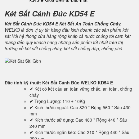
kd45-e-khoa-dien-tu-bao-mat
Két Sắt Cánh Đúc KD54 E
Két Sắt Cánh Đúc KD54 E Két Sắt An Toàn Chống Cháy.
WELKO là đơn vị uy tín hàng đầu kinh doanh các sản phẩm két
sắt.Với hệ thống cửa hàng rộng khắp cả nước chúng tôi cam kết
mang đến quý khách hàng những sản phẩm tốt nhất trên thị
trường về két sắt chống cháy, két sắt chống đập, chống phá.
Đặc tính kỹ thuật
Két Sắt Cánh Đúc WELKO KD54 E
✔
Két có kết cấu an toàn vững chắc, an toàn, chống
cháy
✔
Trọng Lượng: 110 ± 10Kg
✔
Kích thước ngoài: Cao 820 * Rộng 560 * Sâu 430
mm
✔
Kích thước sử dụng: Cao 480 * Rộng 440 * Sâu
240 mm
✔
Kích thước ngăn kéo: Cao 210 * Rộng 440 * Sâu
200 mm