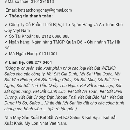
✔Mã số thuế: 0101391913
Email:
ketsatchongchay@gmail.com
✔ Thông tin thanh toán:
✔
Công Ty Cổ Phần Thiết Bị Vật Tư Ngân Hàng và An Toàn Kho
Qũy Việt Nam
✔ Số Tài Khoản: 88 2112 6666 888
✔ Ngân hàng: Ngân hàng TMCP Quân Đội - Chi nhánh Tây Hà
Nội
✔ Mã Ngân Hàng: 01311001
✔ Liên hệ: 098.277.0404
(Công ty chuyên sản xuất phân phối các loại Két Sắt WELKO
Safes cho các công ty, Két Sắt Gia Đình, Két Sắt Hàn Quốc, Két
Sắt Văn Phòng, Két Sắt Chống Cháy, Két Sắt Mini, Két Sắt Thu
Ngân, Két Sắt Thả Tiền Quầy Thu Ngân, Két Sắt khách sạn, Két
sắt ngân hàng, Két Sắt Cánh Đúc, Két Sắt An Toàn, Két Sắt Siêu
Cường, Két Sắt Chống Đập Khoan Phá, Két Sắt Bảo Mật, Két Sắt
Đựng Hồ Sơ, Safes... Nhận đặt Két Sắt lắp đặt cho các công trình
chung cư, bệnh viện.....(giá rẻ tận gốc )
Nhà Máy Sản Xuất Két Sắt WELKO Safes & Két Bạc - Két Sắt
Xuất Khẩu Mỹ Lớn Nhất Việt Nam.