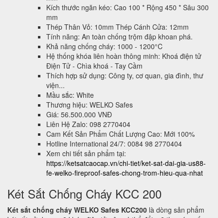
Kích thước ngăn kéo: Cao 100 * Rộng 450 * Sâu 300
mm
Thép Thân Vỏ: 10mm Thép Cánh Cửa: 12mm
Tính năng: An toàn chống trộm đập khoan phá.
Khả năng chống cháy: 1000 - 1200°C
Hệ thống khóa liên hoàn thông minh: Khoá điện tử
Điện Tử - Chìa khoá - Tay Cầm
Thích hợp sử dụng: Công ty, cơ quan, gia đình, thư
viện...
Mầu sắc: White
Thương hiệu: WELKO Safes
Giá: 56.500.000 VNĐ
Liên Hệ Zalo: 098 2770404
Cam Kết Sản Phẩm Chất Lượng Cao: Mới 100%
Hotline International 24/7: 0084 98 2770404
Xem chi tiết sản phẩm tại:
https://ketsatcaocap.vn/chi-tiet/ket-sat-dai-gia-us88-
fe-welko-fireproof-safes-chong-trom-hieu-qua-nhat
Két Sắt Chống Cháy KCC 200
Két sắt chống cháy WELKO Safes KCC200
là dòng sản phẩm