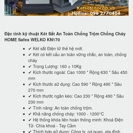
Đặc tính kỹ thuật Két Sắt An Toàn Chống Trộm Chống Cháy
HOME Safes WELKO KN170
✔ Két sắt Điện tử thế hệ mới.
✔ Két có kết cấu an toàn vững chắc, an toàn, chống
cháy
✔ Trọng Lượng: 160 ± 10Kg
✔ Kích thước ngoài: Cao 1000 * Rộng 630 * Sâu 450
mm
✔ Kích thước sử dụng: Cao 590 * Rộng 490 * Sâu
270 mm
✔ Kích thước ngăn kéo: Cao 230 * Rộng 490 * Sâu
230 mm
✔ Tính năng: An toàn chống trộm.
✔ Khả năng chống cháy: 1000 - 1200°C
✔ Hệ thống khóa liên hoàn thông minh: Khoá Điện
Tử- Chìa khoá - Tay Cầm
✔ Thích hợp sử dụng: Công ty, cơ quan, gia đình,