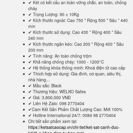
✔ Két có kết cấu an toàn vững chắc, an toàn, chống
cháy
✔ Trọng Lượng: 90 ± 10Kg
✔ Kích thước ngoài: Cao 750 * Rộng 500 * Sâu * 440
mm
✔ Kích thước sử dụng: Cao 430 * Rộng 400 * Sâu
240 mm
✔ Kích thước ngăn kéo: Cao 200 * Rộng 400 * Sâu
200 mm
✔ Tính năng: An toàn chống trộm
✔ Khả năng chống cháy: 1000 - 1200°C
✔ Hệ thống khóa thông minh: Khoá điện tử cao cấp
✔ Thích hợp sử dụng: Gia đình, cơ quan, siêu thị,
nhà hàng...
✔ Mầu sắc: Black
✔ Thương hiệu: WELKO Safes
✔ Giá: 3,800,000 VNĐ
✔ Liên Hệ Zalo: 098 2770404
✔Cam Kết Sản Phẩm Chất Lượng Cao: Mới 100%
✔ Hotline International 24/7: 0084 98 2770404
Chi tiết sản phẩm xem tại:
https://ketsatcaocap.vn/chi-tiet/ket-sat-canh-duc-