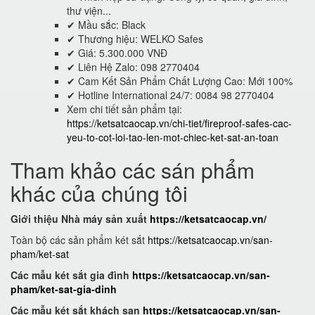
thư viện...
✔ Mầu sắc: Black
✔ Thương hiệu: WELKO Safes
✔ Giá: 5.300.000 VNĐ
✔ Liên Hệ Zalo: 098 2770404
✔ Cam Kết Sản Phẩm Chất Lượng Cao: Mới 100%
✔ Hotline International 24/7: 0084 98 2770404
Xem chi tiết sản phẩm tại:
https://ketsatcaocap.vn/chi-tiet/fireproof-safes-cac-
yeu-to-cot-loi-tao-len-mot-chiec-ket-sat-an-toan
Tham khảo các sán phẩm
khác của chúng tôi
Giới thiệu Nhà máy sản xuất
https://ketsatcaocap.vn/
Toàn bộ các sản phẩm két sắt
https://ketsatcaocap.vn/san-
pham/ket-sat
Các mẫu két sắt gia đình
https://ketsatcaocap.vn/san-
pham/ket-sat-gia-dinh
Các mẫu két sắt khách sạn
https://ketsatcaocap.vn/san-