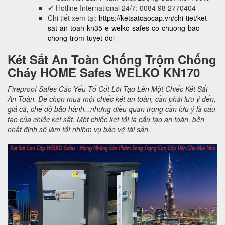
✔ Hotline International 24/7: 0084 98 2770404
Chi tiết xem tại:
https://ketsatcaocap.vn/chi-tiet/ket-
sat-an-toan-kn35-e-welko-safes-co-chuong-bao-
chong-trom-tuyet-doi
Két Sắt An Toàn Chống Trộm Chống
Cháy HOME Safes WELKO KN170
Fireproof Safes Các Yếu Tố Cốt Lõi Tạo Lên Một Chiếc Két Sắt
An Toàn. Để chọn mua một chiếc két an toàn, cần phải lưu ý đến,
giá cả, chế độ bảo hành...nhưng điều quan trọng cần lưu ý là cấu
tạo của chiếc két sắt. Một chiếc két tốt là cấu tạo an toàn, bền
nhất định sẽ làm tốt nhiệm vụ bảo vệ tài sản.