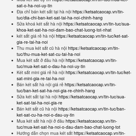
sat-o-ha-noi-uy-tin
Địa chỉ bán két sắt tại hà nội
https://ketsatcaocap.vn/tin-
tuc/dia-chi-ban-ket-sat-tai-ha-noi-chinh-hang
Sửa khoá két sắt hà nội
https://ketsatcaocap.vn/tin-tuc/sua-
khoa-ket-sat-ha-noi-dam-bao-chat-luong-tot-nhat
két sắt giá rẻ hà nội
https://ketsatcaocap.vn/tin-tuc/ket-sat-
gia-re-tai-ha-noi
Thu mua két sắt cũ hà nội
https://ketsatcaocap.vn/tin-
tuc/thu-mua-ket-sat-cu-tai-ha-noi
Mua két sắt ở đâu hà nội
https://ketsatcaocap.vn/tin-
tuc/mua-ket-sat-o-dau-ha-noi-uy-tin
Két sắt mini giá rẻ hà nội
https://ketsatcaocap.vn/tin-tuc/ket-
sat-mini-gia-re-tai-ha-noi
Bán két sắt hà nội giá rẻ
https://ketsatcaocap.vn/tin-
tuc/ban-ket-sat-ha-noi-gia-re-chinh-hang
Sửa két sắt tại hà nội
https://ketsatcaocap.vn/tin-tuc/sua-
ket-sat-tai-ha-noi-gia-re
Bán két sắt cũ hà nội
https://ketsatcaocap.vn/tin-tuc/ban-
ket-sat-cu-ha-noi-o-dau-uy-tin
Mua két sắt hà nội ở đâu
https://ketsatcaocap.vn/tin-
tuc/mua-ket-sat-ha-noi-o-dau-dam-bao-chat-luong-tot
Hướng dẫn chọn mua két sắt
https://ketsatcaocap.vn/tin-