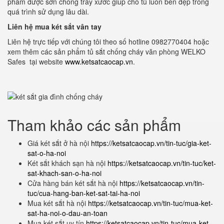
phẩm được sơn chống trầy xước giúp cho tủ luôn bền đẹp trong
quá trình sử dụng lâu dài.
Liên hệ mua két sắt vân tay
Liên hệ trực tiếp với chúng tôi theo số hotline 0982770404 hoặc
xem thêm các sản phẩm tủ sắt chống cháy văn phòng WELKO
Safes tại website
www.ketsatcaocap.vn
.
Tham khảo các sản phẩm
Giá két sắt ở hà nội
https://ketsatcaocap.vn/tin-tuc/gia-ket-
sat-o-ha-noi
Két sắt khách sạn hà nội
https://ketsatcaocap.vn/tin-tuc/ket-
sat-khach-san-o-ha-noi
Cửa hàng bán két sắt hà nội
https://ketsatcaocap.vn/tin-
tuc/cua-hang-ban-ket-sat-tai-ha-noi
Mua két sắt hà nội
https://ketsatcaocap.vn/tin-tuc/mua-ket-
sat-ha-noi-o-dau-an-toan
Mua két sắt uy tín
https://ketsatcaocap.vn/tin-tuc/mua-ket-