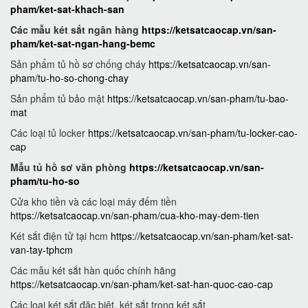
pham/ket-sat-khach-san
Các mẫu két sắt ngân hàng
https://ketsatcaocap.vn/san-
pham/ket-sat-ngan-hang-bemc
Sản phẩm tủ hồ sơ chống cháy
https://ketsatcaocap.vn/san-
pham/tu-ho-so-chong-chay
Sản phẩm tủ bảo mật
https://ketsatcaocap.vn/san-pham/tu-bao-
mat
Các loại tủ locker
https://ketsatcaocap.vn/san-pham/tu-locker-cao-
cap
Mẫu tủ hồ sơ văn phòng
https://ketsatcaocap.vn/san-
pham/tu-ho-so
Cửa kho tiền và các loại máy đếm tiền
https://ketsatcaocap.vn/san-pham/cua-kho-may-dem-tien
Két sắt điện tử tại hcm
https://ketsatcaocap.vn/san-pham/ket-sat-
van-tay-tphcm
Các mẫu két sắt hàn quốc chính hãng
https://ketsatcaocap.vn/san-pham/ket-sat-han-quoc-cao-cap
Các loại két sắt đặc biệt, két sắt trong két sắt