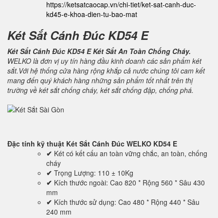
https://ketsatcaocap.vn/chi-tiet/ket-sat-canh-duc-
kd45-e-khoa-dien-tu-bao-mat
Két Sắt Cánh Đúc KD54 E
Két Sắt Cánh Đúc KD54 E Két Sắt An Toàn Chống Cháy.
WELKO là đơn vị uy tín hàng đầu kinh doanh các sản phẩm két
sắt.Với hệ thống cửa hàng rộng khắp cả nước chúng tôi cam kết
mang đến quý khách hàng những sản phẩm tốt nhất trên thị
trường về két sắt chống cháy, két sắt chống đập, chống phá.
Đặc tính kỹ thuật
Két Sắt Cánh Đúc WELKO KD54 E
✔
Két có kết cấu an toàn vững chắc, an toàn, chống
cháy
✔
Trọng Lượng: 110 ± 10Kg
✔
Kích thước ngoài: Cao 820 * Rộng 560 * Sâu 430
mm
✔
Kích thước sử dụng: Cao 480 * Rộng 440 * Sâu
240 mm