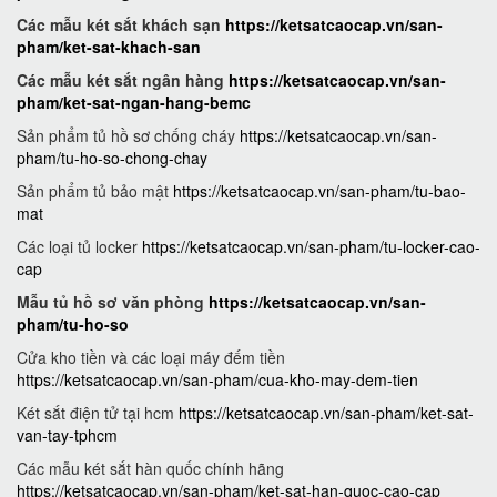
Các mẫu két sắt khách sạn
https://ketsatcaocap.vn/san-
pham/ket-sat-khach-san
Các mẫu két sắt ngân hàng
https://ketsatcaocap.vn/san-
pham/ket-sat-ngan-hang-bemc
Sản phẩm tủ hồ sơ chống cháy
https://ketsatcaocap.vn/san-
pham/tu-ho-so-chong-chay
Sản phẩm tủ bảo mật
https://ketsatcaocap.vn/san-pham/tu-bao-
mat
Các loại tủ locker
https://ketsatcaocap.vn/san-pham/tu-locker-cao-
cap
Mẫu tủ hồ sơ văn phòng
https://ketsatcaocap.vn/san-
pham/tu-ho-so
Cửa kho tiền và các loại máy đếm tiền
https://ketsatcaocap.vn/san-pham/cua-kho-may-dem-tien
Két sắt điện tử tại hcm
https://ketsatcaocap.vn/san-pham/ket-sat-
van-tay-tphcm
Các mẫu két sắt hàn quốc chính hãng
https://ketsatcaocap.vn/san-pham/ket-sat-han-quoc-cao-cap