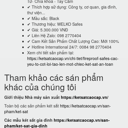
Tử- Chìa khoá - Tay Cầm
✔ Thích hợp sử dụng: Công ty, cơ quan, gia đình,
thư viện...
✔ Mầu sắc: Black
✔ Thương hiệu: WELKO Safes
✔ Giá: 5.300.000 VNĐ
✔ Liên Hệ Zalo: 098 2770404
✔ Cam Kết Sản Phẩm Chất Lượng Cao: Mới 100%
✔ Hotline International 24/7: 0084 98 2770404
Xem chi tiết sản phẩm tại:
https://ketsatcaocap.vn/chi-tiet/fireproof-safes-cac-
yeu-to-cot-loi-tao-len-mot-chiec-ket-sat-an-toan
Tham khảo các sán phẩm
khác của chúng tôi
Giới thiệu Nhà máy sản xuất
https://ketsatcaocap.vn/
Toàn bộ các sản phẩm két sắt
https://ketsatcaocap.vn/san-
pham/ket-sat
Các mẫu két sắt gia đình
https://ketsatcaocap.vn/san-
pham/ket-sat-gia-dinh