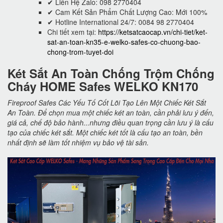
✔ Liên Hệ Zalo: 098 2770404
✔ Cam Kết Sản Phẩm Chất Lượng Cao: Mới 100%
✔ Hotline International 24/7: 0084 98 2770404
Chi tiết xem tại:
https://ketsatcaocap.vn/chi-tiet/ket-
sat-an-toan-kn35-e-welko-safes-co-chuong-bao-
chong-trom-tuyet-doi
Két Sắt An Toàn Chống Trộm Chống
Cháy HOME Safes WELKO KN170
Fireproof Safes Các Yếu Tố Cốt Lõi Tạo Lên Một Chiếc Két Sắt
An Toàn. Để chọn mua một chiếc két an toàn, cần phải lưu ý đến,
giá cả, chế độ bảo hành...nhưng điều quan trọng cần lưu ý là cấu
tạo của chiếc két sắt. Một chiếc két tốt là cấu tạo an toàn, bền
nhất định sẽ làm tốt nhiệm vụ bảo vệ tài sản.