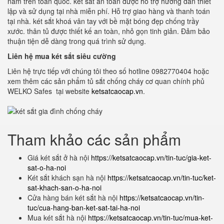
năm trên toàn quốc. két sắt an toàn được hỗ trợ hướng dẫn thiết
lập và sử dụng tại nhà miễn phí. Hỗ trợ giao hàng và thanh toán
tại nhà. két sắt khoá vân tay với bề mặt bóng đẹp chống trầy
xước. thân tủ được thiết kế an toàn, nhỏ gọn tinh giản. Đảm bảo
thuận tiện dễ dàng trong quá trình sử dụng.
Liên hệ mua két sắt siêu cường
Liên hệ trực tiếp với chúng tôi theo số hotline 0982770404 hoặc
xem thêm các sản phẩm tủ sắt chống cháy cơ quan chính phủ
WELKO Safes tại website
ketsatcaocap.vn
.
Tham khảo các sản phẩm
Giá két sắt ở hà nội
https://ketsatcaocap.vn/tin-tuc/gia-ket-
sat-o-ha-noi
Két sắt khách sạn hà nội
https://ketsatcaocap.vn/tin-tuc/ket-
sat-khach-san-o-ha-noi
Cửa hàng bán két sắt hà nội
https://ketsatcaocap.vn/tin-
tuc/cua-hang-ban-ket-sat-tai-ha-noi
Mua két sắt hà nội
https://ketsatcaocap.vn/tin-tuc/mua-ket-