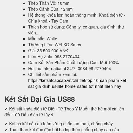
Thép Thân Vỏ: 10mm
Thép Cánh Cửa: 12mm
Hệ thống khóa liên hoàn thông minh: Khoá điện tử -
Chìa khoá - Tay Cầm
Thích hợp sử dụng: Công ty, cơ quan, gia đình, thư
viện...
Mầu sắc: White
Thương hiệu: WELKO Safes
Giá: 35.500.000 VNĐ
Liên Hệ Zalo: 098 2770404
Cam Kết Sản Phẩm Chất Lượng Cao: Mới 100%
Hotline International 24/7: 0084 98 2770404
Chi tiết sản phẩm xem tại:
https://ketsatcaocap.vn/chi-tiet/top-10-san-pham-ket-
sat-gia-dinh-us68e-home-safes-tot-nhat-hien-nay
Két Sắt Đại Gia US88
✔ Két sắt khóa điện tử Điện Tử Theo Ý Muốn thế hệ mới cài lên
đến 100 Dấu điện tử tùy ý.
✔ Két có kết cấu an toàn vững chắc, an toàn, chống cháy
✔ Toàn thân két đúc đặc bởi ba lớp thép chống cháy cao cấp