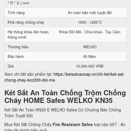
* R * S ) mm
Tính năng
An toàn bảo mật tuyệt đối
Khả năng chống cháy
1000 - 1200°C
Hệ thống khóa liên hoàn
Khoá Đổi Mã - Chìa khoá - Tay Cầm
thông minh
Thương hiệu
WELKO
Bảo hành
05 Năm
Giá
10.200.000 VNĐ
Xem chi tiết sản phẩm tại:
https://ketsatcaocap.vn/chi-tiet/ket-sat-
chong-chay-kcc200-doi-ma
Két Sắt An Toàn Chống Trộm Chống
Cháy HOME Safes WELKO KN35
Két Sắt An Toàn KN35 E WELKO Safes Có Chuông Báo Chống
Trộm Tuyệt Đối
Mua Két Sắt Chống Cháy
Fire Resistant Safes
loại nào tốt? - An
toàn tài chính hiệu quả