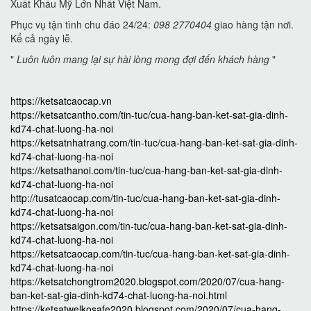
Xuất Khẩu Mỹ Lớn Nhất Việt Nam.
Phục vụ tận tình chu đáo 24/24:
098 2770404
giao hàng tận nơi.
Kể cả ngày lễ.
"
Luôn luôn mang lại sự hài lòng mong đợi đến khách hàng
"
https://ketsatcaocap.vn
https://ketsatcantho.com/tin-tuc/cua-hang-ban-ket-sat-gia-dinh-
kd74-chat-luong-ha-noi
https://ketsatnhatrang.com/tin-tuc/cua-hang-ban-ket-sat-gia-dinh-
kd74-chat-luong-ha-noi
https://ketsathanoi.com/tin-tuc/cua-hang-ban-ket-sat-gia-dinh-
kd74-chat-luong-ha-noi
http://tusatcaocap.com/tin-tuc/cua-hang-ban-ket-sat-gia-dinh-
kd74-chat-luong-ha-noi
https://ketsatsaigon.com/tin-tuc/cua-hang-ban-ket-sat-gia-dinh-
kd74-chat-luong-ha-noi
https://ketsatcaocap.com/tin-tuc/cua-hang-ban-ket-sat-gia-dinh-
kd74-chat-luong-ha-noi
https://ketsatchongtrom2020.blogspot.com/2020/07/cua-hang-
ban-ket-sat-gia-dinh-kd74-chat-luong-ha-noi.html
https://ketsatwelkosafe2020.blogspot.com/2020/07/cua-hang-