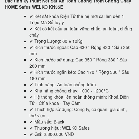
Đặc tính kỹ thuật Két Sắt An Toàn Chống Trộm Chống Cháy
HOME Safes WELKO KN35E
✔ Két sắt khóa Điện Tử thế hệ mới cài lên đến 1
Triệu Mã Số tùy ý
✔ Két có kết cấu an toàn vững chắc, an toàn, chống
cháy
✔ Trọng Lượng: 60 ± 10Kg
✔ Kích thước ngoài: Cao 630 * Rộng 430 * Sâu 350
mm
✔ Kích thước sử dụng: Cao 350 * Rộng 330 * Sâu
200 mm
✔ Kích thước ngăn kéo: Cao 170 * Rộng 330 * Sâu
180 mm
✔ Tính năng: An toàn chống trộm.
✔ Khả năng chống cháy: 1000 - 1200°C
✔ Hệ thống khóa liên hoàn thông minh: Khoá Điện
Tử - Chìa khoá - Tay Cầm
✔ Thích hợp sử dụng: Công ty, cơ quan, gia đình,
thư viện...
✔ Mầu sắc: Black
✔ Thương hiệu: WELKO Safes
✔ Giá: 2.800.000 VNĐ