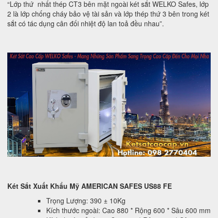
“Lớp thứ nhất thép CT3 bên mặt ngoài két sắt WELKO Safes, lớp
2 là lớp chống cháy bảo vệ tài sản và lớp thép thứ 3 bên trong két
sắt có tác dụng cân đối nhiệt độ lan toả đều nhau”.
Két Sắt Xuất Khẩu Mỹ AMERICAN SAFES US88 FE
Trọng Lượng: 390 ± 10Kg
Kích thước ngoài: Cao 880 * Rộng 600 * Sâu 600 mm