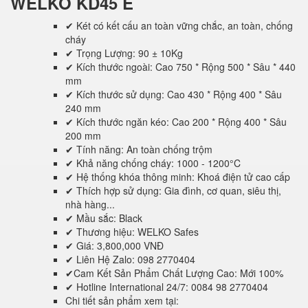
WELKO KD45 E
✔ Két có kết cấu an toàn vững chắc, an toàn, chống
cháy
✔ Trọng Lượng: 90 ± 10Kg
✔ Kích thước ngoài: Cao 750 * Rộng 500 * Sâu * 440
mm
✔ Kích thước sử dụng: Cao 430 * Rộng 400 * Sâu
240 mm
✔ Kích thước ngăn kéo: Cao 200 * Rộng 400 * Sâu
200 mm
✔ Tính năng: An toàn chống trộm
✔ Khả năng chống cháy: 1000 - 1200°C
✔ Hệ thống khóa thông minh: Khoá điện tử cao cấp
✔ Thích hợp sử dụng: Gia đình, cơ quan, siêu thị,
nhà hàng...
✔ Mầu sắc: Black
✔ Thương hiệu: WELKO Safes
✔ Giá: 3,800,000 VNĐ
✔ Liên Hệ Zalo: 098 2770404
✔Cam Kết Sản Phẩm Chất Lượng Cao: Mới 100%
✔ Hotline International 24/7: 0084 98 2770404
Chi tiết sản phẩm xem tại: