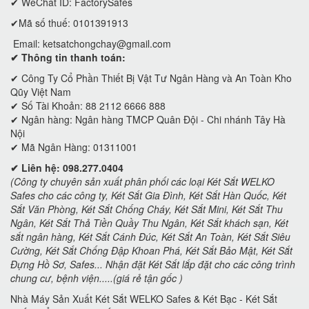
✔ WeChat ID: FactorySafes
✔Mã số thuế: 0101391913
Email:
ketsatchongchay@gmail.com
✔ Thông tin thanh toán:
✔
Công Ty Cổ Phần Thiết Bị Vật Tư Ngân Hàng và An Toàn Kho
Qũy Việt Nam
✔ Số Tài Khoản: 88 2112 6666 888
✔ Ngân hàng: Ngân hàng TMCP Quân Đội - Chi nhánh Tây Hà
Nội
✔ Mã Ngân Hàng: 01311001
✔ Liên hệ: 098.277.0404
(Công ty chuyên sản xuất phân phối các loại Két Sắt WELKO
Safes cho các công ty, Két Sắt Gia Đình, Két Sắt Hàn Quốc, Két
Sắt Văn Phòng, Két Sắt Chống Cháy, Két Sắt Mini, Két Sắt Thu
Ngân, Két Sắt Thả Tiền Quầy Thu Ngân, Két Sắt khách sạn, Két
sắt ngân hàng, Két Sắt Cánh Đúc, Két Sắt An Toàn, Két Sắt Siêu
Cường, Két Sắt Chống Đập Khoan Phá, Két Sắt Bảo Mật, Két Sắt
Đựng Hồ Sơ, Safes... Nhận đặt Két Sắt lắp đặt cho các công trình
chung cư, bệnh viện.....(giá rẻ tận gốc )
Nhà Máy Sản Xuất Két Sắt WELKO Safes & Két Bạc - Két Sắt