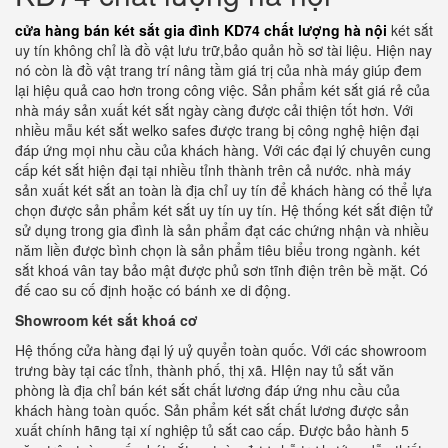
cửa hàng bán két sắt gia đình KD74 chất lượng hà nội
két sắt
uy tín không chỉ là đồ vật lưu trữ,bảo quản hồ sơ tài liệu. Hiện nay
nó còn là đồ vật trang trí nâng tầm giá trị của nhà máy giúp đem
lại hiệu quả cao hơn trong công việc. Sản phẩm két sắt giá rẻ của
nhà máy sản xuất két sắt ngày càng được cải thiện tốt hơn. Với
nhiều mẫu két sắt welko safes được trang bị công nghệ hiện đại
đáp ứng mọi nhu cầu của khách hàng. Với các đại lý chuyên cung
cấp két sắt hiện đại tại nhiều tỉnh thành trên cả nước. nhà máy
sản xuất két sắt an toàn là địa chỉ uy tín để khách hàng có thể lựa
chọn được sản phẩm két sắt uy tín uy tín. Hệ thống két sắt điện tử
sử dụng trong gia đình là sản phẩm đạt các chứng nhận và nhiều
năm liền được bình chọn là sản phẩm tiêu biểu trong ngành. két
sắt khoá vân tay bảo mật được phủ sơn tĩnh điện trên bề mặt. Có
đế cao su cố định hoặc có bánh xe di động.
Showroom két sắt khoá cơ
Hệ thống cửa hàng đại lý uỷ quyển toàn quốc. Với các showroom
trưng bày tại các tỉnh, thành phố, thị xã. HIện nay tủ sắt văn
phòng là địa chỉ bán két sắt chất lương đáp ứng nhu cầu của
khách hàng toàn quốc. Sản phẩm két sắt chất lương được sản
xuất chính hãng tại xí nghiệp tủ sắt cao cấp. Được bảo hành 5