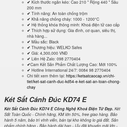
✔
Kích thước ngăn kéo: Cao 210 * Rộng 440 * Sâu
200 mm
✔
Tính năng: An toàn chống trộm
✔
Khả năng chống cháy: 1000 - 1200°C
✔
Hệ thống khóa thông minh: Khoá điện tử cao cấp
✔
Thích hợp sử dụng: Gia đình, cơ quan, siêu thị,
nhà hàng...
✔
Mầu sắc: Black
✔
Thương hiệu: WELKO Safes
✔
Giá: 4,300,000 VNĐ
✔
Liên Hệ Zalo: 098 2770404
✔
Cam Kết Sản Phẩm Chất Lượng Cao: Mới 100%
✔
Hotline International 24/7: 0084 98 2770404
Chi tiết xem thêm tại:
https://ketsatcaocap.vn/chi-
tiet/ket-sat-canh-duc-kd54-e-ket-sat-an-toan-chong-
chay
Két Sắt Cánh Đúc KD74 E
Két Sắt Cánh Đúc KD74 E Công Nghệ Khoá Điện Tử Đẹp.
Két
Sắt Toàn Quốc - Chính hãng, KM lớn 50%, free giao hàng. Bảo
hành 5 năm, bảo trì vĩnh viễn, bán tại kho không lo giá đắt. Sản
phẩm chính hãng - Bảo hành dài hạn - Ưu đãi khuyến mãi lớn -