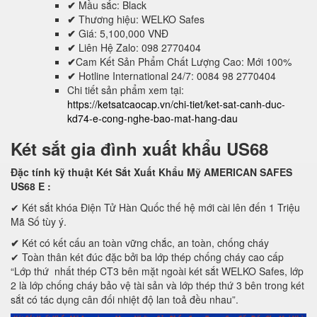
✔
Mầu sắc: Black
✔
Thương hiệu: WELKO Safes
✔
Giá: 5,100,000 VNĐ
✔
Liên Hệ Zalo: 098 2770404
✔
Cam Kết Sản Phẩm Chất Lượng Cao: Mới 100%
✔
Hotline International 24/7: 0084 98 2770404
Chi tiết sản phẩm xem tại:
https://ketsatcaocap.vn/chi-tiet/ket-sat-canh-duc-
kd74-e-cong-nghe-bao-mat-hang-dau
Két sắt gia đình xuất khẩu US68
Đặc tính kỹ thuật Két Sắt Xuất Khẩu Mỹ AMERICAN SAFES
US68 E
:
✔ Két sắt khóa Điện Tử Hàn Quốc thế hệ mới cài lên đến 1 Triệu
Mã Số tùy ý.
✔
Két có kết cấu an toàn vững chắc, an toàn, chống cháy
✔ Toàn thân két đúc đặc bởi ba lớp thép chống cháy cao cấp
“Lớp thứ nhất thép CT3 bên mặt ngoài két sắt WELKO Safes, lớp
2 là lớp chống cháy bảo vệ tài sản và lớp thép thứ 3 bên trong két
sắt có tác dụng cân đối nhiệt độ lan toả đều nhau”.