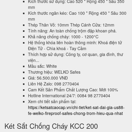
Kích thước sử dụng: Cao 520 * Rộng 450 * Sâu 350
mm
Kích thước ngăn kéo: Cao 100 * Rộng 450 * Sâu 300
mm
Thép Thân Vỏ: 10mm Thép Cánh Cửa: 12mm
Tính năng: An toàn chống trộm đập khoan phá.
Khả năng chống cháy: 1000 - 1200°C
Hệ thống khóa liên hoàn thông minh: Khoá điện tử
Điện Tử - Chìa khoá - Tay Cầm
Thích hợp sử dụng: Công ty, cơ quan, gia đình, thư
viện...
Mầu sắc: White
Thương hiệu: WELKO Safes
Giá: 56.500.000 VNĐ
Liên Hệ Zalo: 098 2770404
Cam Kết Sản Phẩm Chất Lượng Cao: Mới 100%
Hotline International 24/7: 0084 98 2770404
Xem chi tiết sản phẩm tại:
https://ketsatcaocap.vn/chi-tiet/ket-sat-dai-gia-us88-
fe-welko-fireproof-safes-chong-trom-hieu-qua-nhat
Két Sắt Chống Cháy KCC 200