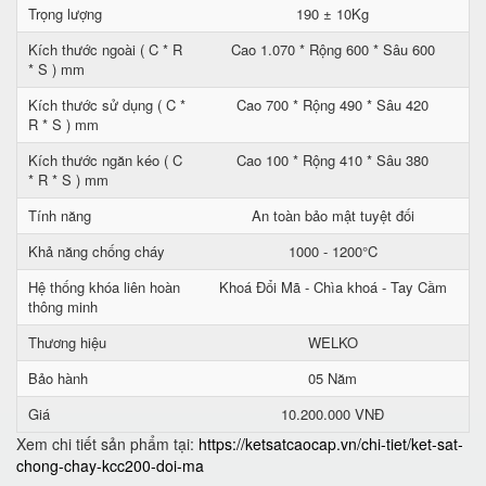
Trọng lượng
190 ± 10Kg
Kích thước ngoài ( C * R
Cao 1.070 * Rộng 600 * Sâu 600
* S ) mm
Kích thước sử dụng ( C *
Cao 700 * Rộng 490 * Sâu 420
R * S ) mm
Kích thước ngăn kéo ( C
Cao 100 * Rộng 410 * Sâu 380
* R * S ) mm
Tính năng
An toàn bảo mật tuyệt đối
Khả năng chống cháy
1000 - 1200°C
Hệ thống khóa liên hoàn
Khoá Đổi Mã - Chìa khoá - Tay Cầm
thông minh
Thương hiệu
WELKO
Bảo hành
05 Năm
Giá
10.200.000 VNĐ
Xem chi tiết sản phẩm tại:
https://ketsatcaocap.vn/chi-tiet/ket-sat-
chong-chay-kcc200-doi-ma