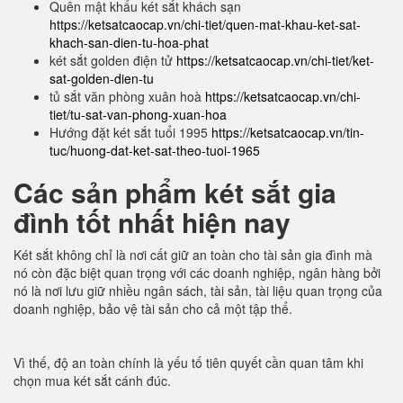
Quên mật khẩu két sắt khách sạn
https://ketsatcaocap.vn/chi-tiet/quen-mat-khau-ket-sat-
khach-san-dien-tu-hoa-phat
két sắt golden điện tử
https://ketsatcaocap.vn/chi-tiet/ket-
sat-golden-dien-tu
tủ sắt văn phòng xuân hoà
https://ketsatcaocap.vn/chi-
tiet/tu-sat-van-phong-xuan-hoa
Hướng đặt két sắt tuổi 1995
https://ketsatcaocap.vn/tin-
tuc/huong-dat-ket-sat-theo-tuoi-1965
Các sản phẩm két sắt gia
đình tốt nhất hiện nay
Két sắt không chỉ là nơi cất giữ an toàn cho tài sản gia đình mà
nó còn đặc biệt quan trọng với các doanh nghiệp, ngân hàng bởi
nó là nơi lưu giữ nhiều ngân sách, tài sản, tài liệu quan trọng của
doanh nghiệp, bảo vệ tài sản cho cả một tập thể.
Vì thế, độ an toàn chính là yếu tố tiên quyết cần quan tâm khi
chọn mua két sắt cánh đúc.