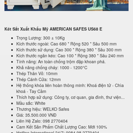
Két Sắt Xuất Khẩu Mỹ AMERICAN SAFES US68 E
Trọng Lượng: 300 ± 10Kg
Kích thước ngoài: Cao 680 * Rộng 520 * Sâu 500 mm
Kích thước sử dụng: Cao 300 * Rộng 380 * Sâu 300 mm
Kích thước ngăn kéo: Cao 100 * Rộng 380 * Sâu 240 mm
Tính năng: An toàn chống trộm đập khoan phá.
Khả năng chống cháy: 1000 - 1200°C
Thép Thân Vỏ: 10mm
Thép Cánh Cửa: 12mm
Hệ thống khóa liên hoàn thông minh: Khoá điện tử - Chìa
khoá - Tay Cầm
Thích hợp sử dụng: Công ty, cơ quan, gia đình, thư viện...
Mầu sắc: White
Thương hiệu: WELKO Safes
Giá: 35.500.000 VNĐ
Liên Hệ Zalo: 098 2770404
Cam Kết Sản Phẩm Chất Lượng Cao: Mới 100%
Hotline International 24/7: 0084 98 2770404