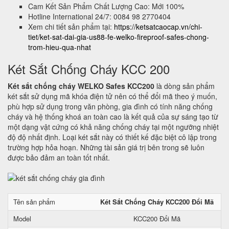
Cam Kết Sản Phẩm Chất Lượng Cao: Mới 100%
Hotline International 24/7: 0084 98 2770404
Xem chi tiết sản phẩm tại:
https://ketsatcaocap.vn/chi-
tiet/ket-sat-dai-gia-us88-fe-welko-fireproof-safes-chong-
trom-hieu-qua-nhat
Két Sắt Chống Cháy KCC 200
Két sắt chống cháy WELKO Safes KCC200
là dòng sản phẩm
két sắt sử dụng mã khóa điện tử nên có thể đổi mã theo ý muốn,
phù hợp sử dụng trong văn phòng, gia đình có tính năng chống
cháy và hệ thống khoá an toàn cao là kết quả của sự sáng tạo từ
một dạng vật cứng có khả năng chống cháy tại một ngưỡng nhiệt
độ độ nhất định. Loại két sắt này có thiết kế đặc biệt cô lập trong
trường hợp hỏa hoạn. Những tài sản giá trị bên trong sẽ luôn
được bảo đảm an toàn tốt nhất.
Tên sản phẩm
Két Sắt Chống Cháy KCC200 Đổi Mã
Model
KCC200 Đổi Mã