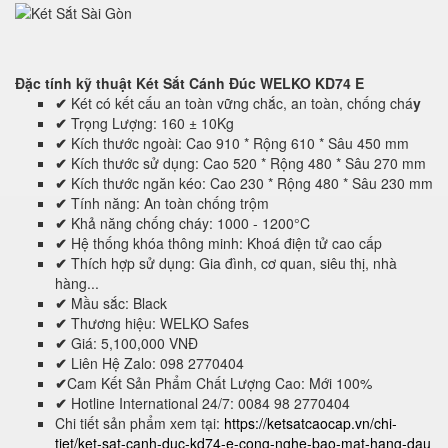
Đặc tính kỹ thuật
Két Sắt Cánh Đúc WELKO KD74 E
✔
Két có kết cấu an toàn vững chắc, an toàn, chống chá
y
✔
Trọng Lượng: 160 ± 10Kg
✔
Kích thước ngoài: Cao 910 * Rộng 610 * Sâu 450 mm
✔
Kích thước sử dụng: Cao 520 * Rộng 480 * Sâu 270 mm
✔
Kích thước ngăn kéo: Cao 230 * Rộng 480 * Sâu 230 mm
✔
Tính năng: An toàn chống trộm
✔
Khả năng chống cháy: 1000 - 1200°C
✔
Hệ thống khóa thông minh: Khoá điện tử cao cấp
✔
Thích hợp sử dụng: Gia đình, cơ quan, siêu thị, nhà
hàng...
✔
Mầu sắc: Black
✔
Thương hiệu: WELKO Safes
✔
Giá: 5,100,000 VNĐ
✔
Liên Hệ Zalo: 098 2770404
✔
Cam Kết Sản Phẩm Chất Lượng Cao: Mới 100%
✔
Hotline International 24/7: 0084 98 2770404
Chi tiết sản phẩm xem tại:
https://ketsatcaocap.vn/chi-
tiet/ket-sat-canh-duc-kd74-e-cong-nghe-bao-mat-hang-dau