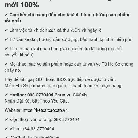
mới 100%
✔
Cam kết
chỉ mang đến cho khách hàng những sản phẩm
tốt nhất.
✔ Làm việc từ 7h đến 22h cả thứ 7,CN và ngày lễ
✔ Tư vấn kê đặt, hướng dẫn sử dụng, bảo hành tại nhà miễn phí.
✔ Thanh toán khi nhận hàng và đã kiểm tra kĩ lưỡng (có thể
chuyển khoản)
✔ Mọi thắc mắc về sản phẩm hoặc cần tư vấn về Tủ Hồ Sơ chống
cháy nổ.
Hãy để lại ngay SĐT hoặc IBOX trực tiếp để được tư vấn.
Miễn Phí Ship nhanh toàn quốc - Thanh toán khi nhận hàng.
✔ Hotline: 098 2770404 Phục vụ 24/24h
Nhận Đặt Két Sắt Theo Yêu Cầu.
Website:
https://ketsatcaocap.vn
✔ Điện thoại văn phòng: 098 2770404
✔ Viber: +84 98 2770404
✔ WeChat ID: FactorySafes