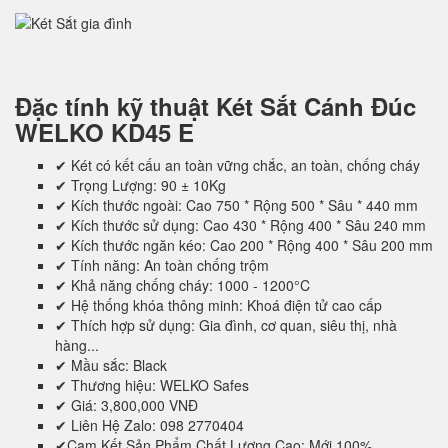
Đặc tính kỹ thuật
Két Sắt Cánh Đúc
WELKO KD45 E
✔ Két có kết cấu an toàn vững chắc, an toàn, chống cháy
✔ Trọng Lượng: 90 ± 10Kg
✔ Kích thước ngoài: Cao 750 * Rộng 500 * Sâu * 440 mm
✔ Kích thước sử dụng: Cao 430 * Rộng 400 * Sâu 240 mm
✔ Kích thước ngăn kéo: Cao 200 * Rộng 400 * Sâu 200 mm
✔ Tính năng: An toàn chống trộm
✔ Khả năng chống cháy: 1000 - 1200°C
✔ Hệ thống khóa thông minh: Khoá điện tử cao cấp
✔ Thích hợp sử dụng: Gia đình, cơ quan, siêu thị, nhà
hàng...
✔ Mầu sắc: Black
✔ Thương hiệu: WELKO Safes
✔ Giá: 3,800,000 VNĐ
✔ Liên Hệ Zalo: 098 2770404
✔Cam Kết Sản Phẩm Chất Lượng Cao: Mới 100%