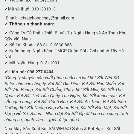
✔Mã số thuế: 0101391913
Email:
ketsatchongchay@gmail.com
✔ Thông tin thanh toán:
✔
Công Ty Cổ Phần Thiết Bị Vật Tư Ngân Hàng và An Toàn Kho
Qũy Việt Nam
✔ Số Tài Khoản: 88 2112 6666 888
✔ Ngân hàng: Ngân hàng TMCP Quân Đội - Chi nhánh Tây Hà
Nội
✔ Mã Ngân Hàng: 01311001
✔ Liên hệ: 098.277.0404
(Công ty chuyên sản xuất phân phối các loại Két Sắt WELKO
Safes cho các công ty, Két Sắt Gia Đình, Két Sắt Hàn Quốc, Két
Sắt Văn Phòng, Két Sắt Chống Cháy, Két Sắt Mini, Két Sắt Thu
Ngân, Két Sắt Thả Tiền Quầy Thu Ngân, Két Sắt khách sạn, Két
sắt ngân hàng, Két Sắt Cánh Đúc, Két Sắt An Toàn, Két Sắt Siêu
Cường, Két Sắt Chống Đập Khoan Phá, Két Sắt Bảo Mật, Két Sắt
Đựng Hồ Sơ, Safes... Nhận đặt Két Sắt lắp đặt cho các công trình
chung cư, bệnh viện.....(giá rẻ tận gốc )
Nhà Máy Sản Xuất Két Sắt WELKO Safes & Két Bạc - Két Sắt