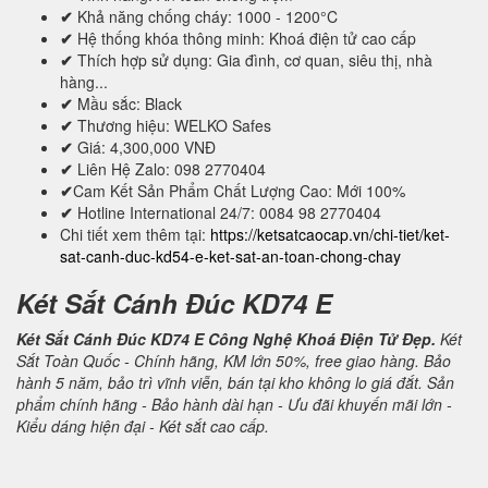
✔
Khả năng chống cháy: 1000 - 1200°C
✔
Hệ thống khóa thông minh: Khoá điện tử cao cấp
✔
Thích hợp sử dụng: Gia đình, cơ quan, siêu thị, nhà
hàng...
✔
Mầu sắc: Black
✔
Thương hiệu: WELKO Safes
✔
Giá: 4,300,000 VNĐ
✔
Liên Hệ Zalo: 098 2770404
✔
Cam Kết Sản Phẩm Chất Lượng Cao: Mới 100%
✔
Hotline International 24/7: 0084 98 2770404
Chi tiết xem thêm tại:
https://ketsatcaocap.vn/chi-tiet/ket-
sat-canh-duc-kd54-e-ket-sat-an-toan-chong-chay
Két Sắt Cánh Đúc KD74 E
Két Sắt Cánh Đúc KD74 E Công Nghệ Khoá Điện Tử Đẹp.
Két
Sắt Toàn Quốc - Chính hãng, KM lớn 50%, free giao hàng. Bảo
hành 5 năm, bảo trì vĩnh viễn, bán tại kho không lo giá đắt. Sản
phẩm chính hãng - Bảo hành dài hạn - Ưu đãi khuyến mãi lớn -
Kiểu dáng hiện đại - Két sắt cao cấp.