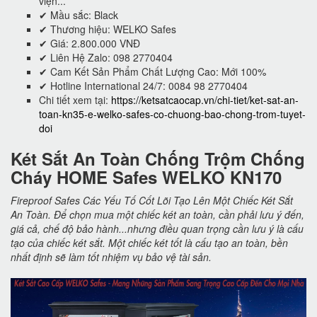
viện...
✔ Mầu sắc: Black
✔ Thương hiệu: WELKO Safes
✔ Giá: 2.800.000 VNĐ
✔ Liên Hệ Zalo: 098 2770404
✔ Cam Kết Sản Phẩm Chất Lượng Cao: Mới 100%
✔ Hotline International 24/7: 0084 98 2770404
Chi tiết xem tại:
https://ketsatcaocap.vn/chi-tiet/ket-sat-an-
toan-kn35-e-welko-safes-co-chuong-bao-chong-trom-tuyet-
doi
Két Sắt An Toàn Chống Trộm Chống
Cháy HOME Safes WELKO KN170
Fireproof Safes Các Yếu Tố Cốt Lõi Tạo Lên Một Chiếc Két Sắt
An Toàn. Để chọn mua một chiếc két an toàn, cần phải lưu ý đến,
giá cả, chế độ bảo hành...nhưng điều quan trọng cần lưu ý là cấu
tạo của chiếc két sắt. Một chiếc két tốt là cấu tạo an toàn, bền
nhất định sẽ làm tốt nhiệm vụ bảo vệ tài sản.