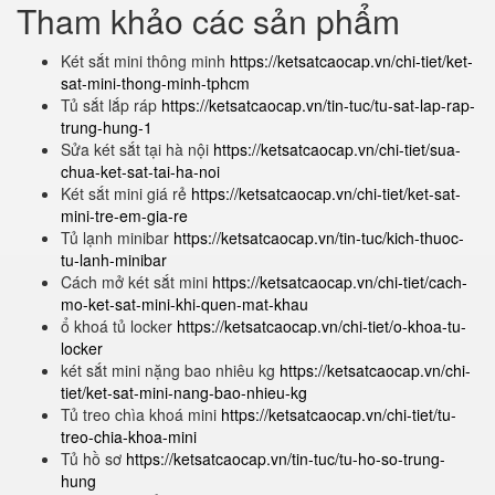
Tham khảo các sản phẩm
Két sắt mini thông minh
https://ketsatcaocap.vn/chi-tiet/ket-
sat-mini-thong-minh-tphcm
Tủ sắt lắp ráp
https://ketsatcaocap.vn/tin-tuc/tu-sat-lap-rap-
trung-hung-1
Sửa két sắt tại hà nội
https://ketsatcaocap.vn/chi-tiet/sua-
chua-ket-sat-tai-ha-noi
Két sắt mini giá rẻ
https://ketsatcaocap.vn/chi-tiet/ket-sat-
mini-tre-em-gia-re
Tủ lạnh minibar
https://ketsatcaocap.vn/tin-tuc/kich-thuoc-
tu-lanh-minibar
Cách mở két sắt mini
https://ketsatcaocap.vn/chi-tiet/cach-
mo-ket-sat-mini-khi-quen-mat-khau
ổ khoá tủ locker
https://ketsatcaocap.vn/chi-tiet/o-khoa-tu-
locker
két sắt mini nặng bao nhiêu kg
https://ketsatcaocap.vn/chi-
tiet/ket-sat-mini-nang-bao-nhieu-kg
Tủ treo chìa khoá mini
https://ketsatcaocap.vn/chi-tiet/tu-
treo-chia-khoa-mini
Tủ hồ sơ
https://ketsatcaocap.vn/tin-tuc/tu-ho-so-trung-
hung