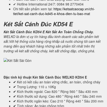
✔ Hotline International 24/7: 0084 98 2770404
Chi tiết sản phẩm xem tại:
https://ketsatcaocap.vn/chi-
tiet/ket-sat-canh-duc-kd45-e-khoa-dien-tu-bao-mat
Két Sắt Cánh Đúc KD54 E
Két Sắt Cánh Đúc KD54 E Két Sắt An Toàn Chống Cháy.
WELKO là đơn vị uy tín hàng đầu kinh doanh các sản phẩm két
sắt.Với hệ thống cửa hàng rộng khắp cả nước chúng tôi cam kết
mang đến quý khách hàng những sản phẩm tốt nhất trên thị
trường về két sắt chống cháy, két sắt chống đập, chống phá.
Đặc tính kỹ thuật
Két Sắt Cánh Đúc WELKO KD54 E
✔
Két có kết cấu an toàn vững chắc, an toàn, chống cháy
✔
Trọng Lượng: 110 ± 10Kg
✔
Kích thước ngoài: Cao 820 * Rộng 560 * Sâu 430 mm
✔
Kích thước sử dụng: Cao 480 * Rộng 440 * Sâu 240 mm
✔
Kích thước ngăn kéo: Cao 210 * Rộng 440 * Sâu 200 mm
✔
Tính năng: An toàn chống trộm