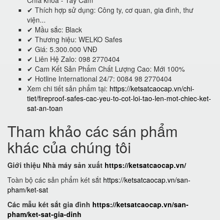
Chìa khoá - Tay Cầm
✔ Thích hợp sử dụng: Công ty, cơ quan, gia đình, thư
viện...
✔ Mầu sắc: Black
✔ Thương hiệu: WELKO Safes
✔ Giá: 5.300.000 VNĐ
✔ Liên Hệ Zalo: 098 2770404
✔ Cam Kết Sản Phẩm Chất Lượng Cao: Mới 100%
✔ Hotline International 24/7: 0084 98 2770404
Xem chi tiết sản phẩm tại:
https://ketsatcaocap.vn/chi-
tiet/fireproof-safes-cac-yeu-to-cot-loi-tao-len-mot-chiec-ket-
sat-an-toan
Tham khảo các sán phẩm
khác của chúng tôi
Giới thiệu Nhà máy sản xuất
https://ketsatcaocap.vn/
Toàn bộ các sản phẩm két sắt
https://ketsatcaocap.vn/san-
pham/ket-sat
Các mẫu két sắt gia đình
https://ketsatcaocap.vn/san-
pham/ket-sat-gia-dinh