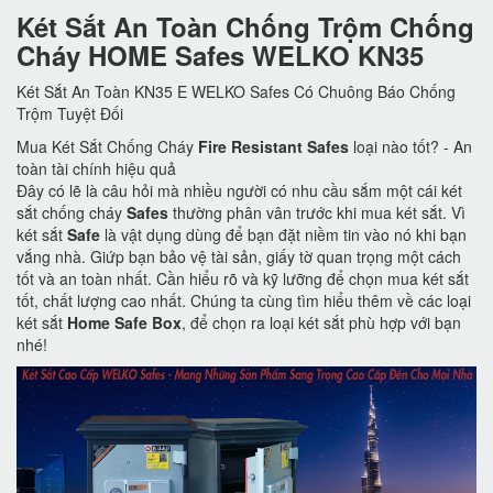
Két Sắt An Toàn Chống Trộm Chống
Cháy HOME Safes WELKO KN35
Két Sắt An Toàn KN35 E WELKO Safes Có Chuông Báo Chống
Trộm Tuyệt Đối
Mua Két Sắt Chống Cháy
Fire Resistant Safes
loại nào tốt? - An
toàn tài chính hiệu quả
Đây có lẽ là câu hỏi mà nhiều người có nhu cầu sắm một cái két
sắt chống cháy
Safes
thường phân vân trước khi mua két sắt. Vì
két sắt
Safe
là vật dụng dùng để bạn đặt niềm tin vào nó khi bạn
vắng nhà. Giứp bạn bảo vệ tài sản, giấy tờ quan trọng một cách
tốt và an toàn nhất. Cần hiểu rõ và kỹ lưỡng để chọn mua két sắt
tốt, chất lượng cao nhất. Chúng ta cùng tìm hiểu thêm về các loại
két sắt
Home Safe Box
, để chọn ra loại két sắt phù hợp với bạn
nhé!