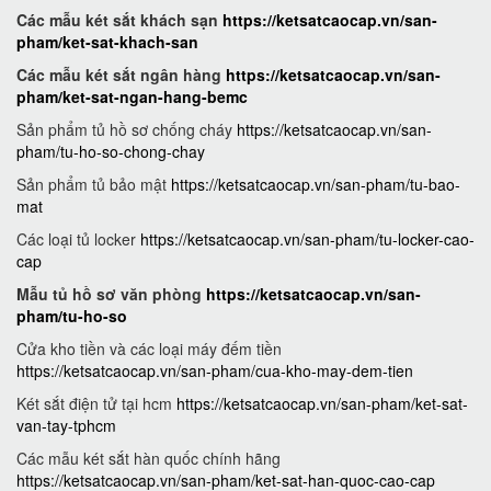
Các mẫu két sắt khách sạn
https://ketsatcaocap.vn/san-
pham/ket-sat-khach-san
Các mẫu két sắt ngân hàng
https://ketsatcaocap.vn/san-
pham/ket-sat-ngan-hang-bemc
Sản phẩm tủ hồ sơ chống cháy
https://ketsatcaocap.vn/san-
pham/tu-ho-so-chong-chay
Sản phẩm tủ bảo mật
https://ketsatcaocap.vn/san-pham/tu-bao-
mat
Các loại tủ locker
https://ketsatcaocap.vn/san-pham/tu-locker-cao-
cap
Mẫu tủ hồ sơ văn phòng
https://ketsatcaocap.vn/san-
pham/tu-ho-so
Cửa kho tiền và các loại máy đếm tiền
https://ketsatcaocap.vn/san-pham/cua-kho-may-dem-tien
Két sắt điện tử tại hcm
https://ketsatcaocap.vn/san-pham/ket-sat-
van-tay-tphcm
Các mẫu két sắt hàn quốc chính hãng
https://ketsatcaocap.vn/san-pham/ket-sat-han-quoc-cao-cap