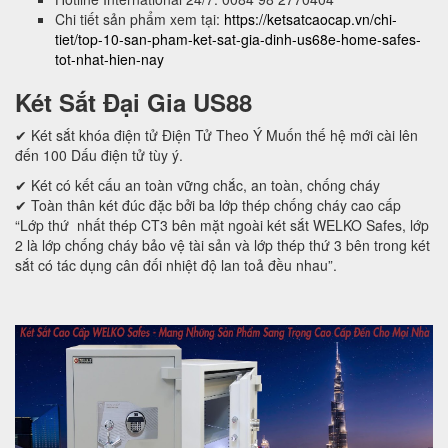
Chi tiết sản phẩm xem tại:
https://ketsatcaocap.vn/chi-
tiet/top-10-san-pham-ket-sat-gia-dinh-us68e-home-safes-
tot-nhat-hien-nay
Két Sắt Đại Gia US88
✔ Két sắt khóa điện tử Điện Tử Theo Ý Muốn thế hệ mới cài lên
đến 100 Dấu điện tử tùy ý.
✔ Két có kết cấu an toàn vững chắc, an toàn, chống cháy
✔ Toàn thân két đúc đặc bởi ba lớp thép chống cháy cao cấp
“Lớp thứ nhất thép CT3 bên mặt ngoài két sắt WELKO Safes, lớp
2 là lớp chống cháy bảo vệ tài sản và lớp thép thứ 3 bên trong két
sắt có tác dụng cân đối nhiệt độ lan toả đều nhau”.