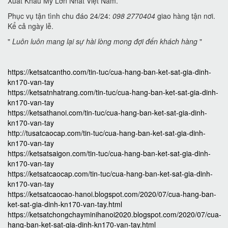
Xuất Khẩu Mỹ Lớn Nhất Việt Nam.
Phục vụ tận tình chu đáo 24/24:
098 2770404
giao hàng tận nơi.
Kể cả ngày lễ.
"
Luôn luôn mang lại sự hài lòng mong đợi đến khách hàng
"
https://ketsatcantho.com/tin-tuc/cua-hang-ban-ket-sat-gia-dinh-
kn170-van-tay
https://ketsatnhatrang.com/tin-tuc/cua-hang-ban-ket-sat-gia-dinh-
kn170-van-tay
https://ketsathanoi.com/tin-tuc/cua-hang-ban-ket-sat-gia-dinh-
kn170-van-tay
http://tusatcaocap.com/tin-tuc/cua-hang-ban-ket-sat-gia-dinh-
kn170-van-tay
https://ketsatsaigon.com/tin-tuc/cua-hang-ban-ket-sat-gia-dinh-
kn170-van-tay
https://ketsatcaocap.com/tin-tuc/cua-hang-ban-ket-sat-gia-dinh-
kn170-van-tay
https://ketsatcaocao-hanoi.blogspot.com/2020/07/cua-hang-ban-
ket-sat-gia-dinh-kn170-van-tay.html
https://ketsatchongchayminihanoi2020.blogspot.com/2020/07/cua-
hang-ban-ket-sat-gia-dinh-kn170-van-tay.html