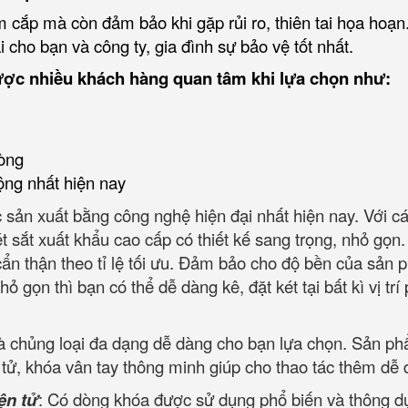
 cắp mà còn đảm bảo khi gặp rủi ro, thiên tai họa hoạn
 cho bạn và công ty, gia đình sự bảo vệ tốt nhất.
ược nhiều khách hàng quan tâm khi lựa chọn như:
òng
ộng nhất hiện nay
 sản xuất bằng công nghệ hiện đại nhất hiện nay. Với c
ét sắt xuất khẩu cao cấp có thiết kế sang trọng, nhỏ gọn
 cẩn thận theo tỉ lệ tối ưu. Đảm bảo cho độ bền của sản
ỏ gọn thì bạn có thể dễ dàng kê, đặt két tại bất kì vị trí
và chủng loại đa dạng dễ dàng cho bạn lựa chọn. Sản p
tử, khóa vân tay thông minh giúp cho thao tác thêm dễ 
ện tử
: Có dòng khóa được sử dụng phổ biến và thông d