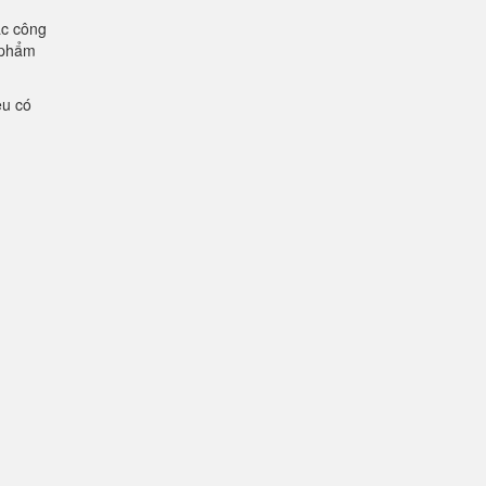
ác công
n phẩm
ệu có