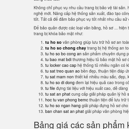
Không chỉ phục vụ nhu cầu trang bị bảo vệ tài sản. 
nghệ mới. Nâng cấp hệ thống sản xuất, đào tạo công
tốt. Tất cả để đảm bảo phục vụ tốt nhất nhu cầu sử 
Để bảo quản được các loại văn bằng, hồ sơ ... hiện t
trang bị khóa bảo mật như:
tu ho so
văn phòng giúp lưu trữ hồ sơ an toà
tu ho so chong chay
trang bị hệ thống an t
tu ho so bo cong an
sản phẩm chuyên dụng ph
tu bao mat bdi
thương hiệu tủ bảo mật hồ sơ 
tu locker cao cap
hệ thống tủ nhiều ngăn có 
tu sat treo quan ao
bền đẹp, thuận tiện đáp 
tu sat mam non
thiết kế nhiều màu sắc, đẹp, 
tu ho so di dong
đem lại hiệu quả cao trong c
tu file
đựng tài liệu với hiệu xuất cao, dễ dàng
tu sat an phat
cung cấp giải pháp quản lý hồ 
hoc tu van phong bemc
thuận tiện để lưu trữ 
tu ho so ngan hang
giải pháp đựng hồ sơ cho
ban chan sat an phat
giải pháp văn phòng hi
Bảng giá các sản phẩm k