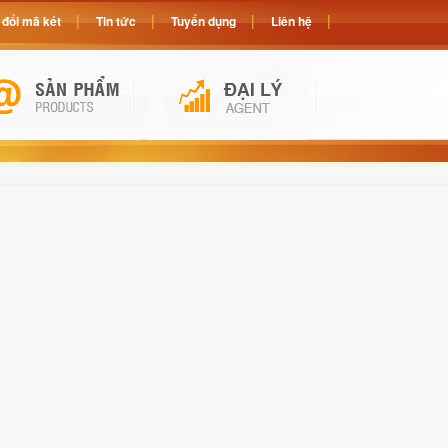
đổi mã két
Tin tức
Tuyển dụng
Liên hệ