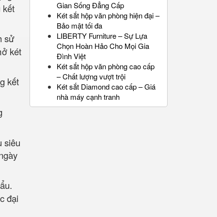
Gian Sống Đẳng Cấp
 kết
Két sắt hộp văn phòng hiện đại –
Bảo mật tối đa
LIBERTY Furniture – Sự Lựa
h sử
Chọn Hoàn Hảo Cho Mọi Gia
mở két
Đình Việt
Két sắt hộp văn phòng cao cấp
– Chất lượng vượt trội
g kết
Két sắt Diamond cao cấp – Giá
nhà máy cạnh tranh
g
u siêu
 ngày
hẩu.
c đại