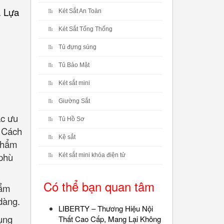
. Lựa
Két Sắt An Toàn
Két Sắt Tổng Thống
Tủ đựng súng
Tủ Bảo Mật
Két sắt mini
Giường Sắt
ác ưu
Tủ Hồ Sơ
. Cách
Kệ sắt
 phẩm
 phù
Két sắt mini khóa điện tử
Có thể bạn quan tâm
hẩm
dàng.
LIBERTY – Thương Hiệu Nội
ụng
Thất Cao Cấp, Mang Lại Không