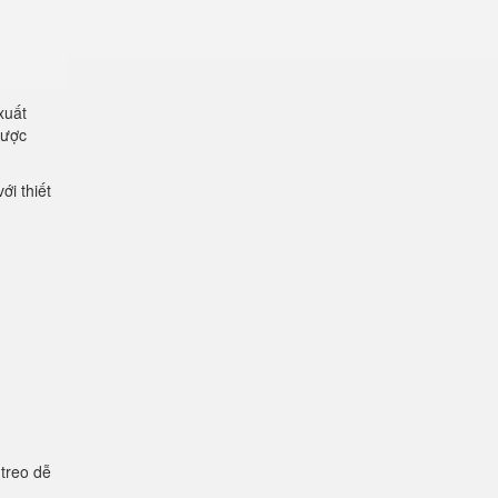
xuất
được
ới thiết
 treo dễ