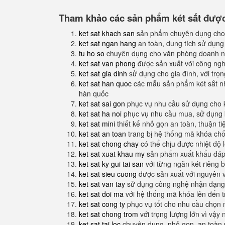
Tham khảo các sản phẩm két sắt được 
ket sat khach san
sản phẩm chuyên dụng cho
ket sat ngan hang
an toàn, dung tích sử dụng
tu ho so
chuyên dụng cho văn phòng doanh n
ket sat van phong
được sản xuất với công nghệ
ket sat gia dinh
sử dụng cho gia đình, với trọ
ket sat han quoc
các mẫu sản phẩm két sắt nh
hàn quốc
ket sat sai gon
phục vụ nhu cầu sử dụng cho 
ket sat ha noi
phục vụ nhu cầu mua, sử dụng k
ket sat mini
thiết kế nhỏ gọn an toàn, thuận t
ket sat an toan
trang bị hệ thống mã khóa ch
ket sat chong chay
có thể chịu được nhiệt độ 
ket sat xuat khau my
sản phẩm xuất khẩu đáp 
ket sat ky gui tai san
với từng ngăn két riêng b
ket sat sieu cuong
được sản xuất với nguyên 
ket sat van tay
sử dụng công nghệ nhận dạng 
ket sat doi ma
với hệ thống mã khóa lên đến 
ket sat cong ty
phục vụ tốt cho nhu cầu chọn 
ket sat chong trom
với trọng lượng lớn vì vậy
ket sat tai loc
chuyên dụng, nhỏ gọn, an toàn 