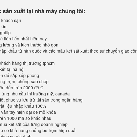
sản xuất tại nhà máy chúng tôi:
 khách sạn
 lớn
ghiệp
 tiên tiến nhất hiện nay
ng lượng và kích thước nhỏ gọn
ập khẩu từ hàn quốc và các mẫu két sắt xuất theo sự chuyển giao cô
khách hàng thị trường tphcm
ét tại hà nội
iện để sắp xếp phòng
ống trộm, chống sao chép
lên đến trên 2000 độ C
ứng nhu cầu thị trường mỹ, canada
iệt phục vụ lưu trữ tài sản trong ngân hàng
vật liệu nhập khẩu 100%
vân tay hiện đại để mở khóa
trên 1000 mã số khác nhau
mua két sắt của từng doanh nghiệp
 nó có khả năng chống bê trộm hiệu quả
phục vụ gia đình