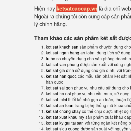
Hiện nay
ketsatcaocap.vn
là địa chỉ web
Ngoài ra chúng tôi còn cung cấp sản phẩm
lý chính hãng.
Tham khảo các sản phẩm két sắt được 
ket sat khach san
sản phẩm chuyên dụng cho
ket sat ngan hang
an toàn, dung tích sử dụng
tu ho so
chuyên dụng cho văn phòng doanh n
ket sat van phong
được sản xuất với công nghệ
ket sat gia dinh
sử dụng cho gia đình, với trọ
ket sat han quoc
các mẫu sản phẩm két sắt nh
hàn quốc
ket sat sai gon
phục vụ nhu cầu sử dụng cho 
ket sat ha noi
phục vụ nhu cầu mua, sử dụng k
ket sat mini
thiết kế nhỏ gọn an toàn, thuận t
ket sat an toan
trang bị hệ thống mã khóa ch
ket sat chong chay
có thể chịu được nhiệt độ 
ket sat xuat khau my
sản phẩm xuất khẩu đáp 
ket sat ky gui tai san
với từng ngăn két riêng b
ket sat sieu cuong
được sản xuất với nguyên 