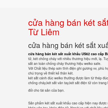
cửa hàng bán két sắ
Từ Liêm
cửa hàng bán két sắt x
cửa hàng bán két sắt xuất khẩu US62 cao cấp B
tử, két chống cháy với nhiều thương hiệu mới, lạ. 
sắt an toàn chống cháy thương hiệu welko safe.
Với Chất liệu thép sơn tĩnh điện ghi gương vv, phù 
chú trọng về thiết kế thân két.
két sắt cánh đúc welko thường được làm từ thép đúc
chống cháy,két sắt vân tay,két sắt điện tử còn tran
đối cho tài sản của bạn.
Sản phẩm két sắt xuất khẩu cao cấp hiện nay được 
khóa vân tay, khóa điện tử. Ngoài ra với chất liệu ch