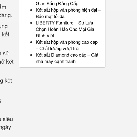
Gian Sống Đẳng Cấp
hẩm
Két sắt hộp văn phòng hiện đại –
dàng.
Bảo mật tối đa
LIBERTY Furniture – Sự Lựa
ụng
Chọn Hoàn Hảo Cho Mọi Gia
 kết
Đình Việt
Két sắt hộp văn phòng cao cấp
– Chất lượng vượt trội
h sử
Két sắt Diamond cao cấp – Giá
mở két
nhà máy cạnh tranh
g kết
g
u siêu
 ngày