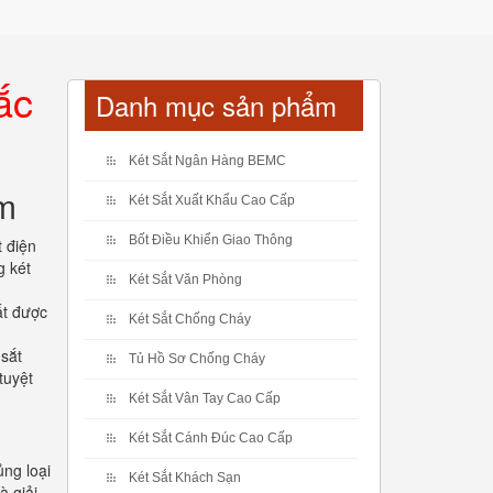
ắc
Danh mục sản phẩm
Két Sắt Ngân Hàng BEMC
êm
Két Sắt Xuất Khẩu Cao Cấp
Bốt Điều Khiển Giao Thông
t điện
g két
Két Sắt Văn Phòng
ất được
Két Sắt Chống Cháy
 sắt
Tủ Hồ Sơ Chống Cháy
tuyệt
Két Sắt Vân Tay Cao Cấp
Két Sắt Cánh Đúc Cao Cấp
ng loại
Két Sắt Khách Sạn
à giải