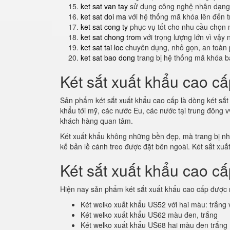
ket sat van tay
sử dụng công nghệ nhận dạng 
ket sat doi ma
với hệ thống mã khóa lên đến 
ket sat cong ty
phục vụ tốt cho nhu cầu chọn 
ket sat chong trom
với trọng lượng lớn vì vậy
ket sat tai loc
chuyên dụng, nhỏ gọn, an toàn 
ket sat bao dong
trang bị hệ thống mã khóa b
Két sắt xuất khẩu cao cấ
Sản phẩm két sắt xuất khẩu cao cấp là dòng két sắt 
khẩu tới mỹ, các nước Eu, các nước tại trung đông 
khách hàng quan tâm.
Két xuất khẩu không những bền đẹp, mà trang bị nhiề
kế bản lề cánh treo được đặt bên ngoài. Két sắt xuấ
Két sắt xuất khẩu cao c
Hiện nay sản phẩm két sắt xuất khẩu cao cấp được 
Két welko xuất khẩu US52 với hai màu: trắng
Két welko xuất khẩu US62 màu đen, trắng
Két welko xuất khẩu US68 hai màu đen trắng