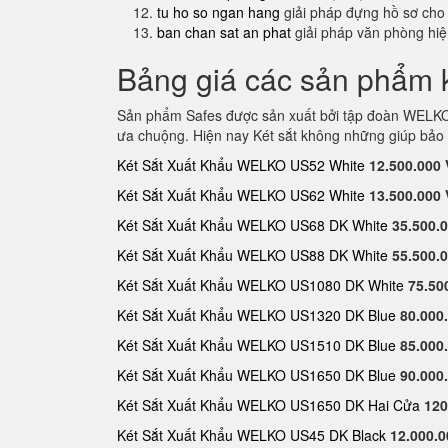
tu ho so ngan hang
giải pháp đựng hồ sơ cho
ban chan sat an phat
giải pháp văn phòng hi
Bảng giá các sản phẩm k
Sản phẩm Safes được sản xuất bởi tập đoàn WELKO S
ưa chuộng. Hiện nay Két sắt không những giúp bảo 
Két Sắt Xuất Khẩu WELKO US52 White
12.500.000
Két Sắt Xuất Khẩu WELKO US62 White
13.500.000
Két Sắt Xuất Khẩu WELKO US68 DK White
35.500.
Két Sắt Xuất Khẩu WELKO US88 DK White
55.500.
Két Sắt Xuất Khẩu WELKO US1080 DK White
75.50
Két Sắt Xuất Khẩu WELKO US1320 DK Blue
80.000
Két Sắt Xuất Khẩu WELKO US1510 DK Blue
85.000
Két Sắt Xuất Khẩu WELKO US1650 DK Blue
90.000
Két Sắt Xuất Khẩu WELKO US1650 DK Hai Cửa
120
Két Sắt Xuất Khẩu WELKO US45 DK Black
12.000.