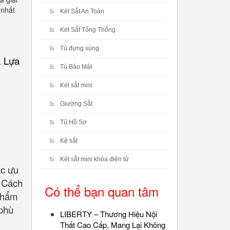
 nhất
Két Sắt An Toàn
Két Sắt Tổng Thống
Tủ đựng súng
. Lựa
Tủ Bảo Mật
Két sắt mini
Giường Sắt
Tủ Hồ Sơ
Kệ sắt
Két sắt mini khóa điện tử
ác ưu
. Cách
Có thể bạn quan tâm
 phẩm
 phù
LIBERTY – Thương Hiệu Nội
Thất Cao Cấp, Mang Lại Không