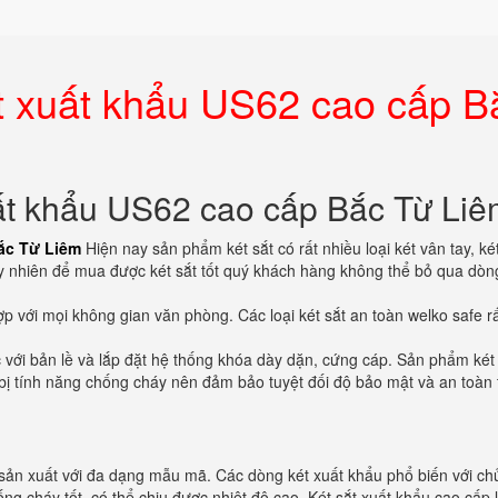
t xuất khẩu US62 cao cấp B
uất khẩu US62 cao cấp Bắc Từ Li
ắc Từ Liêm
Hiện nay sản phẩm két sắt có rất nhiều loại két vân tay, ké
Tuy nhiên để mua được két sắt tốt quý khách hàng không thể bỏ qua dòn
hợp với mọi không gian văn phòng. Các loại két sắt an toàn welko safe r
 với bản lề và lắp đặt hệ thống khóa dày dặn, cứng cáp. Sản phẩm két
g bị tính năng chống cháy nên đảm bảo tuyệt đối độ bảo mật và an toàn 
sản xuất với đa dạng mẫu mã. Các dòng két xuất khẩu phổ biến với chủ
ống cháy tốt, có thể chịu được nhiệt độ cao. Két sắt xuất khẩu cao cấp l