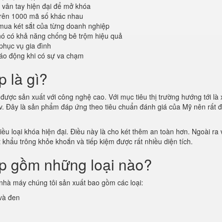
vân tay hiện đại để mở khóa
trên 1000 mã số khác nhau
mua két sắt của từng doanh nghiệp
 nó có khả năng chống bê trộm hiệu quả
phục vụ gia đình
áo động khi có sự va chạm
p là gì?
được sản xuất với công nghệ cao. Với mục tiêu thị trường hướng tới là 
vv. Đây là sản phẩm đáp ứng theo tiêu chuẩn đánh giá của Mỹ nên rất 
u loại khóa hiện đại. Điều này là cho két thêm an toàn hơn. Ngoài ra v
t khẩu trông khỏe khoắn và tiếp kiệm được rất nhiều diện tích.
ấp gồm những loại nào?
nhà máy chúng tôi sản xuất bao gồm các loại:
 và đen