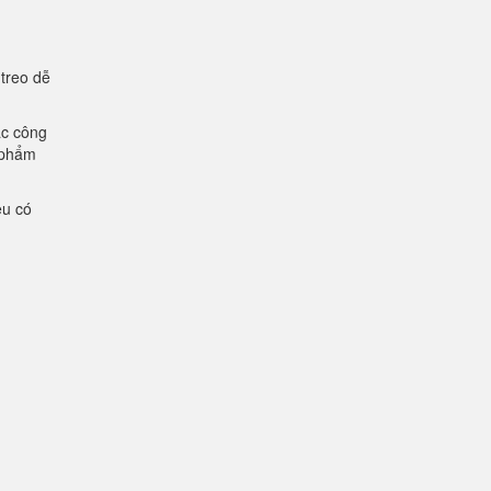
 treo dễ
ác công
n phẩm
ệu có