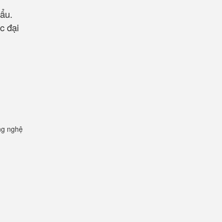
hẩu.
c đại
ng nghệ