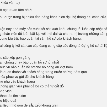
 khóa vân tay
hể bạn quan tâm như:
50 được trang bị nhiều tính năng khóa hiện đại, hệ thống hai cánh cửa
hiện nay nhà máy sản xuất két sắt xuất khẩu chúng tôi luôn cập nhật c
 nhân viên để luôn bắt kịp với thời đại và cho ra thị trường những sả
dụng lưu trữ, bảo quản tài sản, hồ sơ của khách hàng.
ại công ty két sắt cao cấp đang cung cấp các dòng tủ đựng hồ sơ tài li
n, sắp xếp gọn gàng
oàn chống cháy bảo quản hồ sơ tốt nhất
ục vụ bảo quản hồ sơ cho bộ công an việt nam
đã quen thuộc với khách hàng trong nước những năm qua
khóa phục vụ gửi đồ cho khách hàng
ứng nhu cầu khách hàng
không gian vừa phải để bé có thể tự cất đồ
ông việc
 thao tác tìm kiếm
sơ hiệu quả
tài liệu, nhỏ gọn dễ sắp xếp không gian