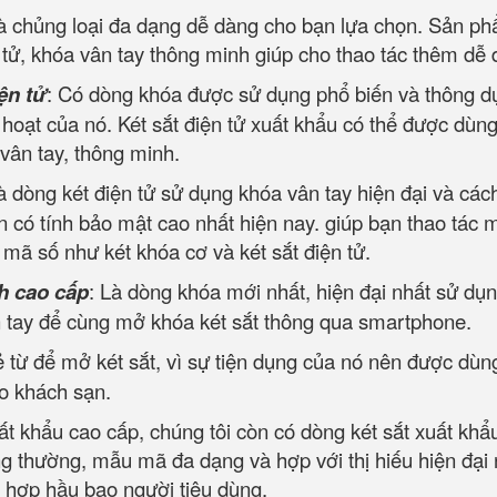
và chủng loại đa dạng dễ dàng cho bạn lựa chọn. Sản p
tử, khóa vân tay thông minh giúp cho thao tác thêm dễ 
ện tử
: Có dòng khóa được sử dụng phổ biến và thông d
h hoạt của nó. Két sắt điện tử xuất khẩu có thể được dùng
 vân tay, thông minh.
à dòng két điện tử sử dụng khóa vân tay hiện đại và các
 có tính bảo mật cao nhất hiện nay. giúp bạn thao tác 
ộ mã số như két khóa cơ và két sắt điện tử.
h cao cấp
: Là dòng khóa mới nhất, hiện đại nhất sử dụn
ân tay để cùng mở khóa két sắt thông qua smartphone.
 từ để mở két sắt, vì sự tiện dụng của nó nên được dùn
ho khách sạn.
ất khẩu cao cấp, chúng tôi còn có dòng két sắt xuất khẩ
ng thường, mẫu mã đa dạng và hợp với thị hiếu hiện đại
, hợp hầu bao người tiêu dùng.