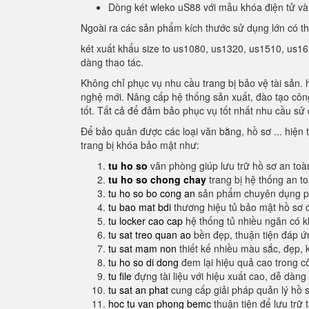
Dòng két wleko uS88 với mẫu khóa điện tử và
Ngoài ra các sản phẩm kích thước sử dụng lớn có t
két xuất khẩu size to us1080, us1320, us1510, us16
dàng thao tác.
Không chỉ phục vụ nhu cầu trang bị bảo vệ tài sản. 
nghệ mới. Nâng cấp hệ thống sản xuất, đào tạo công
tốt. Tất cả để đảm bảo phục vụ tốt nhất nhu cầu sử 
Để bảo quản được các loại văn bằng, hồ sơ ... hiện t
trang bị khóa bảo mật như:
tu ho so
văn phòng giúp lưu trữ hồ sơ an toà
tu ho so chong chay
trang bị hệ thống an t
tu ho so bo cong an
sản phẩm chuyên dụng ph
tu bao mat bdi
thương hiệu tủ bảo mật hồ sơ 
tu locker cao cap
hệ thống tủ nhiều ngăn có 
tu sat treo quan ao
bền đẹp, thuận tiện đáp 
tu sat mam non
thiết kế nhiều màu sắc, đẹp, 
tu ho so di dong
đem lại hiệu quả cao trong c
tu file
đựng tài liệu với hiệu xuất cao, dễ dàng
tu sat an phat
cung cấp giải pháp quản lý hồ 
hoc tu van phong bemc
thuận tiện để lưu trữ 