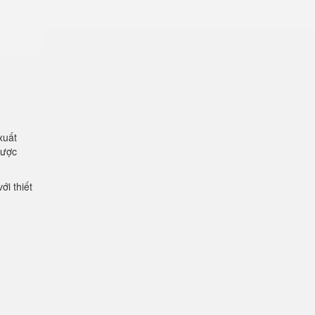
xuất
được
ới thiết