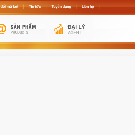
đổi mã két
Tin tức
Tuyển dụng
Liên hệ