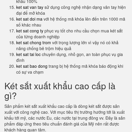
khẩu 100%
ket sat van tay
sử dụng công nghệ nhận dạng vân tay hiện
đại để mở khóa
ket sat doi ma
với hệ thống mã khóa lên đến trên 1000 mã
số khác nhau
ket sat cong ty
phục vụ tốt cho nhu cầu chọn mua két sắt
của từng doanh nghiệp
ket sat chong trom
với trọng lượng lớn vì vậy nó có khả
năng chống bê trộm hiệu quả
ket sat tai loc
chuyên dụng, nhỏ gọn, an toàn phục vụ gia
đình
ket sat bao dong
trang bị hệ thống mã khóa báo động khi
có sự va chạm
Két sắt xuất khẩu cao cấp là
gì?
Sản phẩm két sắt xuất khẩu cao cấp là dòng két sắt được sản
xuất với công nghệ cao. Với mục tiêu thị trường hướng tới là xuất
khẩu tới mỹ, các nước Eu, các nước tại trung đông vv. Đây là sản
phẩm đáp ứng theo tiêu chuẩn đánh giá của Mỹ nên rất được
khách hàng quan tâm.