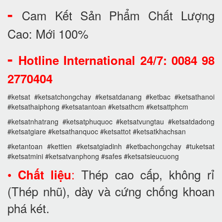
-
Cam Kết Sản Phẩm Chất Lượng
Cao: Mới 100%
-
Hotline International 24/7: 0084 98
2770404
#ketsat #ketsatchongchay #ketsatdanang #ketbac #ketsathanoi
#ketsathaiphong #ketsatantoan #ketsathcm #ketsattphcm
#ketsatnhatrang #ketsatphuquoc #ketsatvungtau #ketsatdadong
#ketsatgiare #ketsathanquoc #ketsattot #ketsatkhachsan
#ketantoan #kettien #ketsatgiadinh #ketbachongchay #tuketsat
#ketsatmini #ketsatvanphong #safes #ketsatsieucuong
•
:
Thép cao cấp, không rỉ
Chất liệu
(Thép nhũ), dày và cứng chống khoan
phá két.