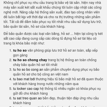
Không chỉ phục vụ nhu cầu trang bị bảo vệ tài sản. hiện nay nhà
máy sản xuất két sắt xuất khẩu chúng tôi luôn cập nhật các công
nghệ mới. Nâng cấp hệ thống sản xuất, đào tạo công nhân viên
để luôn bắt kịp với thời đại và cho ra thị trường những sản phẩm
tốt. Tất cả để đảm bảo phục vụ tốt nhất nhu cầu sử dụng lưu trữ,
bảo quản tài sản, hồ sơ của khách hàng.
Để bảo quản được các loại văn bằng, hồ sơ ... hiện tại công ty két
sắt cao cấp đang cung cấp các dòng tủ đựng hồ sơ tài liệu có
trang bị khóa bảo mật như:
tu ho so
văn phòng giúp lưu trữ hồ sơ an toàn, sắp xếp
gọn gàng
tu ho so chong chay
trang bị hệ thống an toàn chống
cháy bảo quản hồ sơ tốt nhất
tu ho so bo cong an
sản phẩm chuyên dụng phục vụ bảo
quản hồ sơ cho bộ công an việt nam
tu bao mat bdi
thương hiệu tủ bảo mật hồ sơ đã quen thuộc
với khách hàng trong nước những năm qua
tu locker cao cap
hệ thống tủ nhiều ngăn có khóa phục vụ
gửi đồ cho khách hàng
tu sat treo quan ao
bền đẹp, thuận tiện đáp ứng nhu cầu
khách hàng