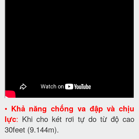
•
Khả năng chống va đập và chịu
:
Khi cho két rơi tự do từ độ cao
lực
30feet
(9.144m).