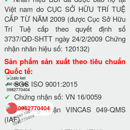
Việt nam do CỤC SỞ HỮU TRÍ TUỆ
CẤP TỪ NĂM 2009 (được Cục Sở Hữu
Trí Tuệ cấp theo quyết định số
3737/QĐ-SHTT ngày 24/2/2009 Chứng
nhận nhãn hiệu số: 120132)
Sản phẩm sản xuất theo tiêu chuẩn
Quốc tế:
✔
SGS ISO 9001:2015
✔
Chứng nhận số: VN 16/0059
✔
Chứng nhận VINCAS 049-QMS
0982770404
(IAF)
back