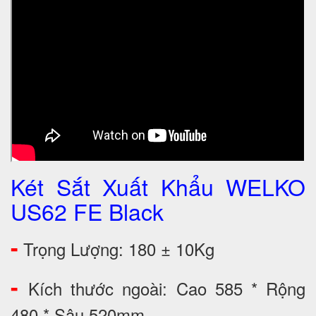
Két Sắt Xuất Khẩu WELKO
US62 FE Black
-
Trọng Lượng: 180 ± 10Kg
-
Kích thước ngoài: Cao 585 * Rộng
480 * Sâu 520mm