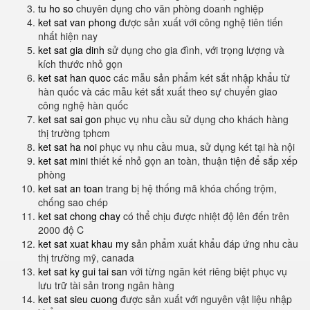
tu ho so
chuyên dụng cho văn phòng doanh nghiệp
ket sat van phong
được sản xuất với công nghệ tiên tiến
nhất hiện nay
ket sat gia dinh
sử dụng cho gia đình, với trọng lượng và
kích thước nhỏ gọn
ket sat han quoc
các mẫu sản phẩm két sắt nhập khẩu từ
hàn quốc và các mẫu két sắt xuất theo sự chuyển giao
công nghệ hàn quốc
ket sat sai gon
phục vụ nhu cầu sử dụng cho khách hàng
thị trường tphcm
ket sat ha noi
phục vụ nhu cầu mua, sử dụng két tại hà nội
ket sat mini
thiết kế nhỏ gọn an toàn, thuận tiện để sắp xếp
phòng
ket sat an toan
trang bị hệ thống mã khóa chống trộm,
chống sao chép
ket sat chong chay
có thể chịu được nhiệt độ lên đến trên
2000 độ C
ket sat xuat khau my
sản phẩm xuất khẩu đáp ứng nhu cầu
thị trường mỹ, canada
ket sat ky gui tai san
với từng ngăn két riêng biệt phục vụ
lưu trữ tài sản trong ngân hàng
ket sat sieu cuong
được sản xuất với nguyên vật liệu nhập