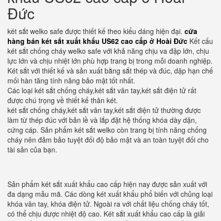
Đức
két sắt welko safe được thiết kế theo kiểu dáng hiện đại.
cửa
hàng bán két sắt xuất khẩu US62 cao cấp ở Hoài Đức
Kết cấu
két sắt chống cháy welko safe với khả năng chịu va đập lớn, chịu
lực lớn và chịu nhiệt lớn phù hợp trang bị trong mỗi doanh nghiệp.
Két sắt với thiết kế và sản xuất bằng sắt thép và đúc, dập hạn chế
mối hàn tăng tính năng bảo mật tốt nhất.
Các loại két sắt chống cháy,két sắt vân tay,két sắt điện tử rất
được chú trọng về thiết kế thân két.
két sắt chống cháy,két sắt vân tay,két sắt điện tử thường được
làm từ thép đúc với bản lề và lắp đặt hệ thống khóa dày dặn,
cứng cáp. Sản phẩm két sắt welko còn trang bị tính năng chống
cháy nên đảm bảo tuyệt đối độ bảo mật và an toàn tuyệt đối cho
tài sản của bạn.
Sản phẩm két sắt xuất khẩu cao cấp hiện nay được sản xuất với
đa dạng mẫu mã. Các dòng két xuất khẩu phổ biến với chủng loại
khóa vân tay, khóa điện tử. Ngoài ra với chất liệu chống cháy tốt,
có thể chịu được nhiệt độ cao. Két sắt xuất khẩu cao cấp là giải