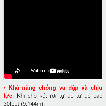
•
Khả năng chống va đập và chịu
:
Khi cho két rơi tự do từ độ cao
lực
30feet
(9.144m).