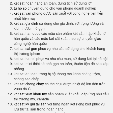
ket sat ngan hang
an toàn, dung tích sử dụng lớn
tu ho so
chuyên dụng cho văn phòng doanh nghiệp
ket sat van phong
được sản xuất với công nghệ tiên tiến
nhất hiện nay
ket sat gia dinh
sử dụng cho gia đình, với trọng lượng và
kích thước nhỏ gọn
ket sat han quoc
các mẫu sản phẩm két sắt nhập khẩu từ
hàn quốc và các mẫu két sắt xuất theo sự chuyển giao
công nghệ hàn quốc
ket sat sai gon
phục vụ nhu cầu sử dụng cho khách hàng
thị trường tphcm
ket sat ha noi
phục vụ nhu cầu mua, sử dụng két tại hà nội
ket sat mini
thiết kế nhỏ gọn an toàn, thuận tiện để sắp xếp
phòng
ket sat an toan
trang bị hệ thống mã khóa chống trộm,
chống sao chép
ket sat chong chay
có thể chịu được nhiệt độ lên đến trên
2000 độ C
ket sat xuat khau my
sản phẩm xuất khẩu đáp ứng nhu cầu
thị trường mỹ, canada
ket sat ky gui tai san
với từng ngăn két riêng biệt phục vụ
lưu trữ tài sản trong ngân hàng