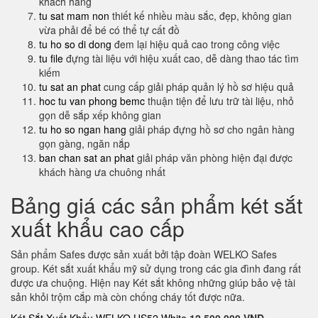
khách hàng
tu sat mam non
thiết kế nhiều màu sắc, đẹp, không gian
vừa phải để bé có thể tự cất đồ
tu ho so di dong
đem lại hiệu quả cao trong công việc
tu file
đựng tài liệu với hiệu xuất cao, dễ dàng thao tác tìm
kiếm
tu sat an phat
cung cấp giải pháp quản lý hồ sơ hiệu quả
hoc tu van phong bemc
thuận tiện để lưu trữ tài liệu, nhỏ
gọn dễ sắp xếp không gian
tu ho so ngan hang
giải pháp đựng hồ sơ cho ngân hàng
gọn gàng, ngăn nắp
ban chan sat an phat
giải pháp văn phòng hiện đại được
khách hàng ưa chuông nhất
Bảng giá các sản phẩm két sắt
xuất khẩu cao cấp
Sản phẩm Safes được sản xuất bởi tập đoàn WELKO Safes
group. Két sắt xuất khẩu mỹ sử dụng trong các gia đình đang rất
được ưa chuộng. Hiện nay Két sắt không những giúp bảo vệ tài
sản khỏi trộm cắp mà còn chống cháy tốt được nữa.