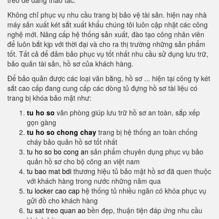
treo dễ dàng thao tác.
Không chỉ phục vụ nhu cầu trang bị bảo vệ tài sản. hiện nay nhà
máy sản xuất két sắt xuất khẩu chúng tôi luôn cập nhật các công
nghệ mới. Nâng cấp hệ thống sản xuất, đào tạo công nhân viên
để luôn bắt kịp với thời đại và cho ra thị trường những sản phẩm
tốt. Tất cả để đảm bảo phục vụ tốt nhất nhu cầu sử dụng lưu trữ,
bảo quản tài sản, hồ sơ của khách hàng.
Để bảo quản được các loại văn bằng, hồ sơ ... hiện tại công ty két
sắt cao cấp đang cung cấp các dòng tủ đựng hồ sơ tài liệu có
trang bị khóa bảo mật như:
tu ho so
văn phòng giúp lưu trữ hồ sơ an toàn, sắp xếp
gọn gàng
tu ho so chong chay
trang bị hệ thống an toàn chống
cháy bảo quản hồ sơ tốt nhất
tu ho so bo cong an
sản phẩm chuyên dụng phục vụ bảo
quản hồ sơ cho bộ công an việt nam
tu bao mat bdi
thương hiệu tủ bảo mật hồ sơ đã quen thuộc
với khách hàng trong nước những năm qua
tu locker cao cap
hệ thống tủ nhiều ngăn có khóa phục vụ
gửi đồ cho khách hàng
tu sat treo quan ao
bền đẹp, thuận tiện đáp ứng nhu cầu