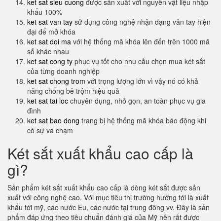
ket sat sieu cuong
được sản xuất với nguyên vật liệu nhập
khẩu 100%
ket sat van tay
sử dụng công nghệ nhận dạng vân tay hiện
đại để mở khóa
ket sat doi ma
với hệ thống mã khóa lên đến trên 1000 mã
số khác nhau
ket sat cong ty
phục vụ tốt cho nhu cầu chọn mua két sắt
của từng doanh nghiệp
ket sat chong trom
với trọng lượng lớn vì vậy nó có khả
năng chống bê trộm hiệu quả
ket sat tai loc
chuyên dụng, nhỏ gọn, an toàn phục vụ gia
đình
ket sat bao dong
trang bị hệ thống mã khóa báo động khi
có sự va chạm
Két sắt xuất khẩu cao cấp là
gì?
Sản phẩm két sắt xuất khẩu cao cấp là dòng két sắt được sản
xuất với công nghệ cao. Với mục tiêu thị trường hướng tới là xuất
khẩu tới mỹ, các nước Eu, các nước tại trung đông vv. Đây là sản
phẩm đáp ứng theo tiêu chuẩn đánh giá của Mỹ nên rất được