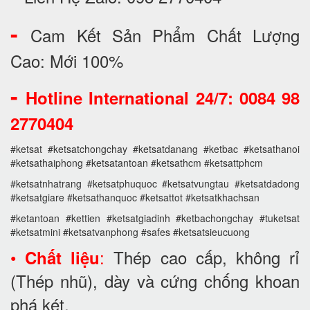
-
Cam Kết Sản Phẩm Chất Lượng
Cao: Mới 100%
-
Hotline International 24/7: 0084 98
2770404
#ketsat #ketsatchongchay #ketsatdanang #ketbac #ketsathanoi
#ketsathaiphong #ketsatantoan #ketsathcm #ketsattphcm
#ketsatnhatrang #ketsatphuquoc #ketsatvungtau #ketsatdadong
#ketsatgiare #ketsathanquoc #ketsattot #ketsatkhachsan
#ketantoan #kettien #ketsatgiadinh #ketbachongchay #tuketsat
#ketsatmini #ketsatvanphong #safes #ketsatsieucuong
•
:
Thép cao cấp, không rỉ
Chất liệu
(Thép nhũ), dày và cứng chống khoan
phá két.