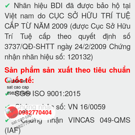
✔
Nhãn hiệu BDI đã được bảo hộ tại
Việt nam do CỤC SỞ HỮU TRÍ TUỆ
CẤP TỪ NĂM 2009 (được Cục Sở Hữu
Trí Tuệ cấp theo quyết định số
3737/QĐ-SHTT ngày 24/2/2009 Chứng
nhận nhãn hiệu số: 120132)
Sản phẩm sản xuất theo tiêu chuẩn
Quốc tế:
✔
SGS ISO 9001:2015
✔
Chứng nhận số: VN 16/0059
0982770404
✔
Chứng nhận VINCAS 049-QMS
(IAF)
back