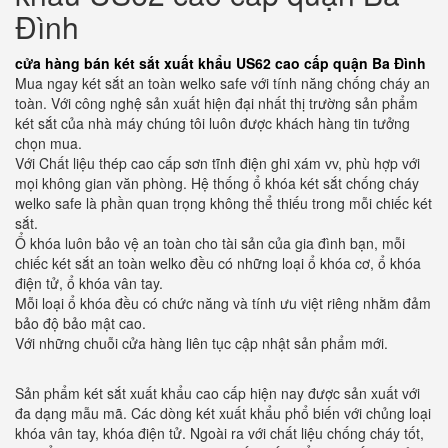
Đình
cửa hàng bán két sắt xuất khẩu US62 cao cấp quận Ba Đình
Mua ngay két sắt an toàn welko safe với tính năng chống cháy an
toàn. Với công nghệ sản xuất hiện đại nhất thị trường sản phẩm
két sắt của nhà máy chúng tôi luôn được khách hàng tin tưởng
chọn mua.
Với Chất liệu thép cao cấp sơn tĩnh điện ghi xám vv, phù hợp với
mọi không gian văn phòng. Hệ thống ổ khóa két sắt chống cháy
welko safe là phần quan trọng không thể thiếu trong mỗi chiếc két
sắt.
Ổ khóa luôn bảo vệ an toàn cho tài sản của gia đình bạn, mỗi
chiếc két sắt an toàn welko đều có những loại ổ khóa cơ, ổ khóa
điện tử, ổ khóa vân tay.
Mỗi loại ổ khóa đều có chức năng và tính ưu việt riêng nhằm đảm
bảo độ bảo mật cao.
Với những chuỗi cửa hàng liên tục cập nhật sản phẩm mới.
Sản phẩm két sắt xuất khẩu cao cấp hiện nay được sản xuất với
đa dạng mẫu mã. Các dòng két xuất khẩu phổ biến với chủng loại
khóa vân tay, khóa điện tử. Ngoài ra với chất liệu chống cháy tốt,