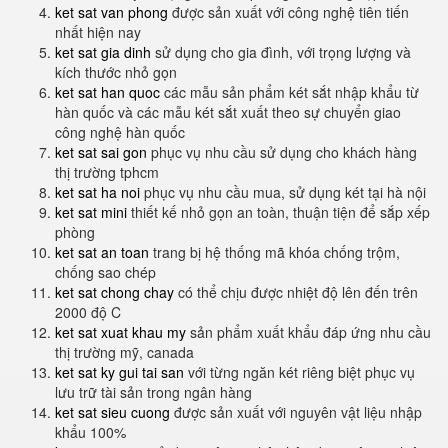
ket sat van phong
được sản xuất với công nghệ tiên tiến
nhất hiện nay
ket sat gia dinh
sử dụng cho gia đình, với trọng lượng và
kích thước nhỏ gọn
ket sat han quoc
các mẫu sản phẩm két sắt nhập khẩu từ
hàn quốc và các mẫu két sắt xuất theo sự chuyển giao
công nghệ hàn quốc
ket sat sai gon
phục vụ nhu cầu sử dụng cho khách hàng
thị trường tphcm
ket sat ha noi
phục vụ nhu cầu mua, sử dụng két tại hà nội
ket sat mini
thiết kế nhỏ gọn an toàn, thuận tiện để sắp xếp
phòng
ket sat an toan
trang bị hệ thống mã khóa chống trộm,
chống sao chép
ket sat chong chay
có thể chịu được nhiệt độ lên đến trên
2000 độ C
ket sat xuat khau my
sản phẩm xuất khẩu đáp ứng nhu cầu
thị trường mỹ, canada
ket sat ky gui tai san
với từng ngăn két riêng biệt phục vụ
lưu trữ tài sản trong ngân hàng
ket sat sieu cuong
được sản xuất với nguyên vật liệu nhập
khẩu 100%