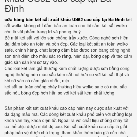
Đình
cửa hàng bán két sắt xuất khẩu US62 cao cấp tại Ba Đình
két
sắt welko không chỉ đảm bảo an toàn cho tài sản. két sắt welko
còn là vật phẩm trang trí và phong thuỷ.
Bề mặt két sắt với lớp sơn chống trầy xước. Công nghệ sơn hiện
đại đảm bảo an toàn và bền đẹp. Các loại két sắt an toàn welko
safe, chính hãng, chất lượng đảm bảo được sơn bằng công nghệ
sơn tĩnh điện cho màu sắc rõ ràng, hiện đại, bóng đẹp và tạo cảm
giác sần sần khi sờ tay vào.
Các loại két làm giả thường kém chất lượng được sơn bằng công
nghệ thường nên màu sắc kém sắt nét hơn so với két sắt thật và
khi sờ vào có cảm giác nhẵn, mịn.
két sắt an toàn chống cháy thương hiệu welko safe có màu sắc
sắc nét, bóng đẹp hơn hẳn so với két sắt kém chất lượng.
Sản phẩm két sắt xuất khẩu cao cấp hiện nay được sản xuất với
đa dạng mẫu mã. Các dòng két xuất khẩu phổ biến với chủng loại
khóa vân tay, khóa điện tử. Ngoài ra với chất liệu chống cháy tốt,
có thể chịu được nhiệt độ cao. Két sắt xuất khẩu cao cấp là giải
pháp bảo vệ được chú trọng. tham khảo thêm báo giá của nhà