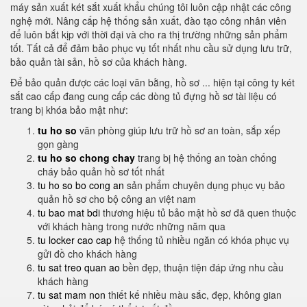
máy sản xuất két sắt xuất khẩu chúng tôi luôn cập nhật các công
nghệ mới. Nâng cấp hệ thống sản xuất, đào tạo công nhân viên
để luôn bắt kịp với thời đại và cho ra thị trường những sản phẩm
tốt. Tất cả để đảm bảo phục vụ tốt nhất nhu cầu sử dụng lưu trữ,
bảo quản tài sản, hồ sơ của khách hàng.
Để bảo quản được các loại văn bằng, hồ sơ ... hiện tại công ty két
sắt cao cấp đang cung cấp các dòng tủ đựng hồ sơ tài liệu có
trang bị khóa bảo mật như:
tu ho so
văn phòng giúp lưu trữ hồ sơ an toàn, sắp xếp
gọn gàng
tu ho so chong chay
trang bị hệ thống an toàn chống
cháy bảo quản hồ sơ tốt nhất
tu ho so bo cong an
sản phẩm chuyên dụng phục vụ bảo
quản hồ sơ cho bộ công an việt nam
tu bao mat bdi
thương hiệu tủ bảo mật hồ sơ đã quen thuộc
với khách hàng trong nước những năm qua
tu locker cao cap
hệ thống tủ nhiều ngăn có khóa phục vụ
gửi đồ cho khách hàng
tu sat treo quan ao
bền đẹp, thuận tiện đáp ứng nhu cầu
khách hàng
tu sat mam non
thiết kế nhiều màu sắc, đẹp, không gian