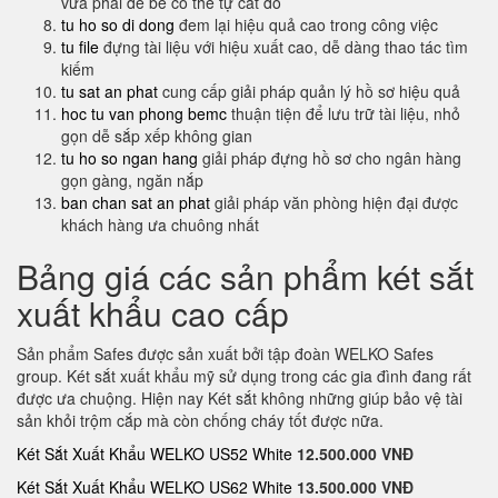
vừa phải để bé có thể tự cất đồ
tu ho so di dong
đem lại hiệu quả cao trong công việc
tu file
đựng tài liệu với hiệu xuất cao, dễ dàng thao tác tìm
kiếm
tu sat an phat
cung cấp giải pháp quản lý hồ sơ hiệu quả
hoc tu van phong bemc
thuận tiện để lưu trữ tài liệu, nhỏ
gọn dễ sắp xếp không gian
tu ho so ngan hang
giải pháp đựng hồ sơ cho ngân hàng
gọn gàng, ngăn nắp
ban chan sat an phat
giải pháp văn phòng hiện đại được
khách hàng ưa chuông nhất
Bảng giá các sản phẩm két sắt
xuất khẩu cao cấp
Sản phẩm Safes được sản xuất bởi tập đoàn WELKO Safes
group. Két sắt xuất khẩu mỹ sử dụng trong các gia đình đang rất
được ưa chuộng. Hiện nay Két sắt không những giúp bảo vệ tài
sản khỏi trộm cắp mà còn chống cháy tốt được nữa.
Két Sắt Xuất Khẩu WELKO US52 White
12.500.000 VNĐ
Két Sắt Xuất Khẩu WELKO US62 White
13.500.000 VNĐ