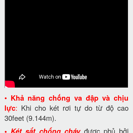
•
Khả năng chống va đập và chịu
:
Khi cho két rơi tự do từ độ cao
lực
30feet
(9.144m).
được phủ bởi
•
Két sắt chống cháy