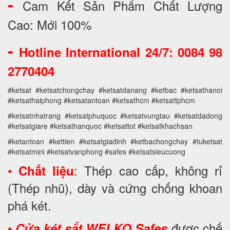
-
Cam Kết Sản Phẩm Chất Lượng
Cao: Mới 100%
-
Hotline International 24/7: 0084 98
2770404
#ketsat #ketsatchongchay #ketsatdanang #ketbac #ketsathanoi
#ketsathaiphong #ketsatantoan #ketsathcm #ketsattphcm
#ketsatnhatrang #ketsatphuquoc #ketsatvungtau #ketsatdadong
#ketsatgiare #ketsathanquoc #ketsattot #ketsatkhachsan
#ketantoan #kettien #ketsatgiadinh #ketbachongchay #tuketsat
#ketsatmini #ketsatvanphong #safes #ketsatsieucuong
•
:
Thép cao cấp, không rỉ
Chất liệu
(Thép nhũ), dày và cứng chống khoan
phá két.
•
được chế
Cửa két sắt WELKO Safes