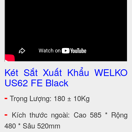
Két Sắt Xuất Khẩu WELKO
US62 FE Black
-
Trọng Lượng: 180 ± 10Kg
-
Kích thước ngoài: Cao 585 * Rộng
480 * Sâu 520mm