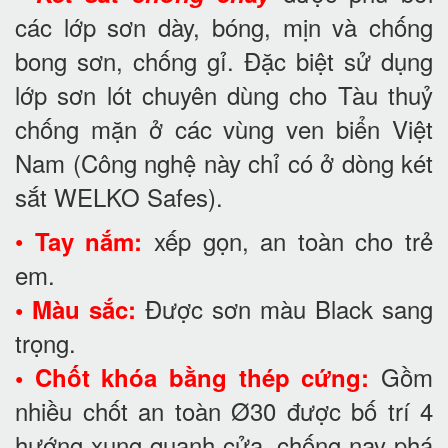
các lớp sơn dày, bóng, mịn và chống
bong sơn, chống gỉ. Đặc biệt sử dụng
lớp sơn lót chuyên dùng cho Tàu thuỷ
chống mặn ở các vùng ven biển Việt
Nam (Công nghệ này chỉ có ở dòng két
sắt WELKO Safes).
•
xếp gọn, an toàn cho trẻ
Tay nắm:
em.
Được sơn màu Black sang
• Màu sắc:
trọng.
Gồm
• Chốt khóa bằng thép cứng:
nhiều chốt an toàn Ø30 được bố trí 4
hướng xung quanh cửa, chống nạy phá