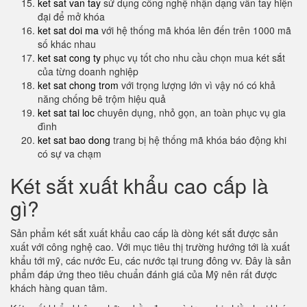
ket sat van tay
sử dụng công nghệ nhận dạng vân tay hiện
đại để mở khóa
ket sat doi ma
với hệ thống mã khóa lên đến trên 1000 mã
số khác nhau
ket sat cong ty
phục vụ tốt cho nhu cầu chọn mua két sắt
của từng doanh nghiệp
ket sat chong trom
với trọng lượng lớn vì vậy nó có khả
năng chống bê trộm hiệu quả
ket sat tai loc
chuyên dụng, nhỏ gọn, an toàn phục vụ gia
đình
ket sat bao dong
trang bị hệ thống mã khóa báo động khi
có sự va chạm
Két sắt xuất khẩu cao cấp là
gì?
Sản phẩm két sắt xuất khẩu cao cấp là dòng két sắt được sản
xuất với công nghệ cao. Với mục tiêu thị trường hướng tới là xuất
khẩu tới mỹ, các nước Eu, các nước tại trung đông vv. Đây là sản
phẩm đáp ứng theo tiêu chuẩn đánh giá của Mỹ nên rất được
khách hàng quan tâm.