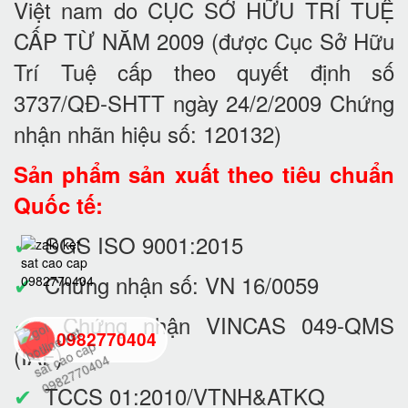
Việt nam do CỤC SỞ HỮU TRÍ TUỆ
CẤP TỪ NĂM 2009 (được Cục Sở Hữu
Trí Tuệ cấp theo quyết định số
3737/QĐ-SHTT ngày 24/2/2009 Chứng
nhận nhãn hiệu số: 120132)
Sản phẩm sản xuất theo tiêu chuẩn
Quốc tế:
✔
SGS ISO 9001:2015
✔
Chứng nhận số: VN 16/0059
✔
Chứng nhận VINCAS 049-QMS
0982770404
(IAF)
✔
TCCS 01:2010/VTNH&ATKQ
back