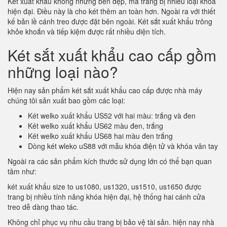
Két xuất khẩu không những bền đẹp, mà trang bị nhiều loại khóa
hiện đại. Điều này là cho két thêm an toàn hơn. Ngoài ra với thiết
kế bản lề cánh treo được đặt bên ngoài. Két sắt xuất khẩu trông
khỏe khoắn và tiếp kiệm được rất nhiều diện tích.
Két sắt xuất khẩu cao cấp gồm
những loại nào?
Hiện nay sản phẩm két sắt xuất khẩu cao cấp được nhà máy
chúng tôi sản xuất bao gồm các loại:
Két welko xuất khẩu US52 với hai màu: trắng và đen
Két welko xuất khẩu US62 màu đen, trắng
Két welko xuất khẩu US68 hai màu đen trắng
Dòng két wleko uS88 với mẫu khóa điện tử và khóa vân tay
Ngoài ra các sản phẩm kích thước sử dụng lớn có thể bạn quan
tâm như:
két xuất khẩu size to us1080, us1320, us1510, us1650 được
trang bị nhiều tính năng khóa hiện đại, hệ thống hai cánh cửa
treo dễ dàng thao tác.
Không chỉ phục vụ nhu cầu trang bị bảo vệ tài sản. hiện nay nhà