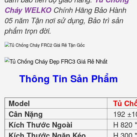
Cháy WELKO
Chính Hãng Bảo Hành
05 năm Tận nơi sử dụng, Bảo trì sản
phẩm trọn đời
.
Thông Tin Sản Phẩm
Model
Tủ Ch
192 ±1
Cân Nặng
H 820 *
Kích Thước Ngoài
H 300 *
Kích Thước Ngăn Kéo