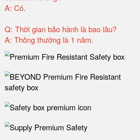
A:
Có
.
Q: T
hời gian bảo hành
là bao lâu?
A: Thông thường là 1 năm.