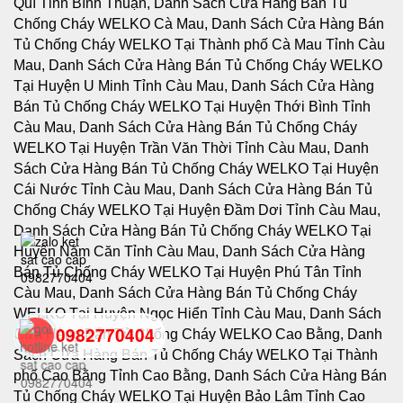
0982770404
back