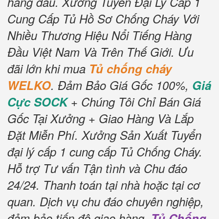
hàng đầu.
Xưởng Tuyển Đại Lý Cấp 1
Cung Cấp Tủ Hồ Sơ Chống Cháy Với
Nhiều Thương Hiệu Nổi Tiếng Hàng
Đầu Việt Nam Và Trên Thế Giới.
Ưu
đãi lớn khi mua
Tủ chống cháy
WELKO
.
Đảm Bảo Giá Gốc 100%,
Giá
Cực SOCK
+ Chúng Tôi Chỉ Bán Giá
Gốc Tại Xưởng + Giao Hàng Và Lắp
Đặt Miễn Phí.
Xưởng Sản Xuất Tuyển
đại lý cấp 1 cung cấp Tủ Chống Cháy.
Hỗ trợ Tư vấn Tận tình và Chu đáo
24/24.
Thanh toán tại nhà hoặc tại cơ
quan.
Dịch vụ chu đáo chuyên nghiệp,
đảm bảo tiến độ giao hàng.
Tủ Chống