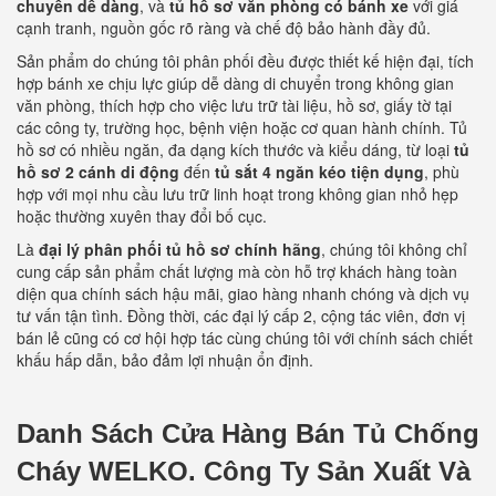
chuyển dễ dàng
, và
tủ hồ sơ văn phòng có bánh xe
với giá
cạnh tranh, nguồn gốc rõ ràng và chế độ bảo hành đầy đủ.
Sản phẩm do chúng tôi phân phối đều được thiết kế hiện đại, tích
hợp bánh xe chịu lực giúp dễ dàng di chuyển trong không gian
văn phòng, thích hợp cho việc lưu trữ tài liệu, hồ sơ, giấy tờ tại
các công ty, trường học, bệnh viện hoặc cơ quan hành chính. Tủ
hồ sơ có nhiều ngăn, đa dạng kích thước và kiểu dáng, từ loại
tủ
hồ sơ 2 cánh di động
đến
tủ sắt 4 ngăn kéo tiện dụng
, phù
hợp với mọi nhu cầu lưu trữ linh hoạt trong không gian nhỏ hẹp
hoặc thường xuyên thay đổi bố cục.
Là
đại lý phân phối tủ hồ sơ chính hãng
, chúng tôi không chỉ
cung cấp sản phẩm chất lượng mà còn hỗ trợ khách hàng toàn
diện qua chính sách hậu mãi, giao hàng nhanh chóng và dịch vụ
tư vấn tận tình. Đồng thời, các đại lý cấp 2, cộng tác viên, đơn vị
bán lẻ cũng có cơ hội hợp tác cùng chúng tôi với chính sách chiết
khấu hấp dẫn, bảo đảm lợi nhuận ổn định.
Danh Sách Cửa Hàng Bán Tủ Chống
Cháy WELKO.
Công Ty Sản Xuất Và