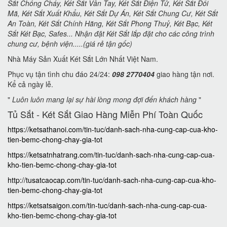
Sắt Chống Cháy, Két Sắt Vân Tay, Két Sắt Điện Tử, Két Sắt Đổi
Mã, Két Sắt Xuất Khẩu, Két Sắt Dự Án, Két Sắt Chung Cư, Két Sắt
An Toàn, Két Sắt Chính Hãng, Két Sắt Phong Thuỷ, Két Bạc, Két
Sắt Két Bạc, Safes... Nhận đặt Két Sắt lắp đặt cho các công trình
chung cư, bệnh viện.....(giá rẻ tận gốc)
Nhà Máy Sản Xuất Két Sắt Lớn Nhất Việt Nam.
Phục vụ tận tình chu đáo 24/24:
098 2770404
giao hàng tận nơi.
Kể cả ngày lễ.
"
Luôn luôn mang lại sự hài lòng mong đợi đến khách hàng
"
Tủ Sắt - Két Sắt Giao Hàng Miễn Phí Toàn Quốc
https://ketsathanoi.com/tin-tuc/danh-sach-nha-cung-cap-cua-kho-
tien-bemc-chong-chay-gia-tot
https://ketsatnhatrang.com/tin-tuc/danh-sach-nha-cung-cap-cua-
kho-tien-bemc-chong-chay-gia-tot
http://tusatcaocap.com/tin-tuc/danh-sach-nha-cung-cap-cua-kho-
tien-bemc-chong-chay-gia-tot
https://ketsatsaigon.com/tin-tuc/danh-sach-nha-cung-cap-cua-
kho-tien-bemc-chong-chay-gia-tot