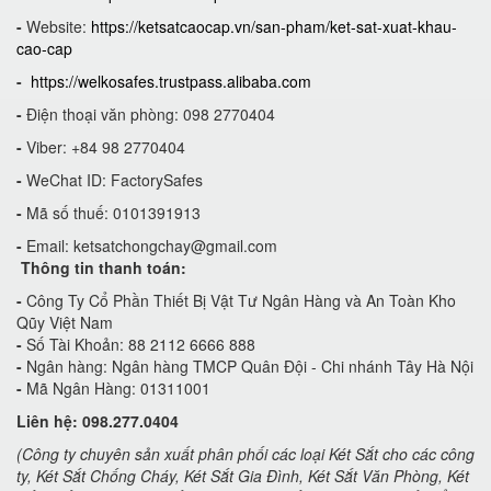
-
Website:
https://ketsatcaocap.vn/san-pham/ket-sat-xuat-khau-
cao-cap
-
https://welkosafes.trustpass.alibaba.com
-
Điện thoại văn phòng: 098 2770404
-
Viber: +84 98 2770404
-
WeChat ID: FactorySafes
-
Mã số thuế: 0101391913
-
Email:
ketsatchongchay@gmail.com
Thông tin thanh toán:
-
Công Ty Cổ Phần Thiết Bị Vật Tư Ngân Hàng và An Toàn Kho
Qũy Việt Nam
-
Số Tài Khoản: 88 2112 6666 888
-
Ngân hàng: Ngân hàng TMCP Quân Đội - Chi nhánh Tây Hà Nội
-
Mã Ngân Hàng: 01311001
Liên hệ: 098.277.0404
(Công ty chuyên sản xuất phân phối các loại Két Sắt cho các công
ty, Két Sắt Chống Cháy, Két Sắt Gia Đình, Két Sắt Văn Phòng, Két