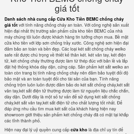
giá tốt
Danh sách nhà cung cấp Cửa Kho Tiền BEMC chống cháy
giá tốt
với tính năng chống cháy an toàn. Với công nghệ sản xuất
hiện đại nhất thị trường sản phẩm cửa kho tiền BEMC của nhà
máy chúng tôi luôn được khách hàng tin tưởng chọn mua. Bề mặt
cửa kho tiền với lớp sơn chống trầy xước. Công nghệ sơn hiện đại
đảm bảo an toàn và bền đẹp. Các loại két sắt chống cháy welko
safe rất được chú trọng về thiết kế thân két. két vân tay, két điện
tử, két chống cháy thường được làm từ thép đúc với bản lề và lắp
đặt hệ thống khóa dày dặn, cứng cáp. Sản phẩm két sắt welko an
toàn còn trang bị tính năng chống cháy nên đảm bảo tuyệt đối độ
bảo mật và an toàn tuyệt đối cho tài sản của bạn. Tính năng
chống trộm luôn luôn được đảm bảo do két sắt chống cháy,két sắt
vân tay,két sắt điện tử thường được làm từ nguyên liệu chắc chắn,
dày dặn. Dưới đây là một số tư vấn để sử dụng két sắt chống
cháy,két sắt vân tay,két sắt điện tử cho chất lượng tốt nhất. Để
đáp ứng nhu cầu tìm mua két sắt của khách hàng hiện nay
showroom giới thiệu sản phẩm két chống cháy đã có mặt tại khắp
các tỉnh thành phố.
Hiện nay đại lý uỷ quyền cung cấp
cửa kho
là địa chỉ uy tín để