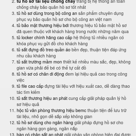
tủ hồ sơ tài liệu chống cháy
trang bị hệ thống an toàn
chống cháy bảo quản hồ sơ tốt nhất
tủ hồ sơ dùng trong bộ công an
sản phẩm chuyên dụng
phục vụ bảo quản hồ sơ cho bộ công an việt nam
tủ bảo mật thương hiệu bdi
thương hiệu tủ bảo mật hồ sơ
đã quen thuộc với khách hàng trong nước những năm qua
tủ locker chính hãng cao cấp
hệ thống tủ nhiều ngăn có
khóa phục vụ gửi đồ cho khách hàng
tủ sắt đựng đồ treo quần áo
bền đẹp, thuận tiện đáp ứng
nhu cầu khách hàng
tủ sắt trường mầm mon
thiết kế nhiều màu sắc, đẹp, không
gian vừa phải để bé có thể tự cất đồ
tủ hồ sơ có chân di động
đem lại hiệu quả cao trong công
việc
tủ file cao cấp
đựng tài liệu với hiệu xuất cao, dễ dàng thao
tác tìm kiếm
tủ sắt thương hiệu an phát
cung cấp giải pháp quản lý hồ
sơ hiệu quả
hộc tủ văn phòng thương hiệu bemc
thuận tiện để lưu trữ
tài liệu, nhỏ gọn dễ sắp xếp không gian
tủ hồ sơ dùng cho ngân hàng
giải pháp đựng hồ sơ cho
ngân hàng gọn gàng, ngăn nắp
bàn có chân sắt an phát
giải pháp văn phòng hiện đại được