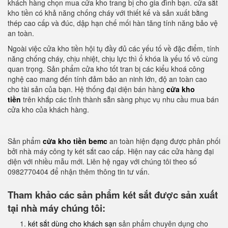
khách hàng chọn mua cửa kho trang bị cho gia đình bạn. cửa sắt
kho tiền có khả năng chống cháy với thiết kế và sản xuất bằng
thép cao cấp và đúc, dập hạn chế mối hàn tăng tính năng bảo vệ
an toàn.
Ngoài việc cửa kho tiền hội tụ đầy đủ các yếu tố về đặc điểm, tính
năng chống cháy, chịu nhiệt, chịu lực thì ổ khóa là yếu tố vô cùng
quan trọng. Sản phẩm cửa kho tốt tran bị các kiểu khoá công
nghệ cao mang đến tính đảm bảo an ninh lớn, độ an toàn cao
cho tài sản của bạn. Hệ thống đại diện bán hàng
cửa kho
tiền
trên khắp các tỉnh thành sẵn sàng phục vụ nhu cầu mua bán
cửa kho của khách hàng.
Sản phẩm
cửa kho tiền bemc
an toàn hiện đạng được phân phối
bởi nhà máy công ty két sắt cao cấp. Hiện nay các cửa hàng đại
diện với nhiều mẫu mới. Liên hệ ngay với chúng tôi theo số
0982770404 để nhận thêm thông tin tư vấn.
Tham khảo các sản phẩm két sắt được sản xuất
tại nhà máy chúng tôi:
két sắt dùng cho khách sạn
sản phẩm chuyên dụng cho