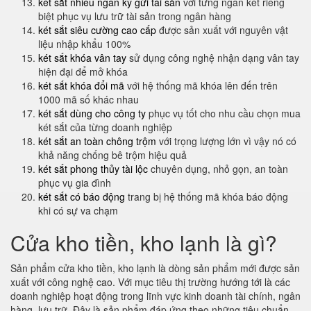
két sắt nhiều ngăn ký gửi tài sản
với từng ngăn két riêng
biệt phục vụ lưu trữ tài sản trong ngân hàng
két sắt siêu cường cao cấp
được sản xuất với nguyên vật
liệu nhập khẩu 100%
két sắt khóa vân tay
sử dụng công nghệ nhận dạng vân tay
hiện đại để mở khóa
két sắt khóa đổi mã
với hệ thống mã khóa lên đến trên
1000 mã số khác nhau
két sắt dùng cho công ty
phục vụ tốt cho nhu cầu chọn mua
két sắt của từng doanh nghiệp
két sắt an toàn chông trộm
với trọng lượng lớn vì vậy nó có
khả năng chống bê trộm hiệu quả
két sắt phong thủy tài lộc
chuyên dụng, nhỏ gọn, an toàn
phục vụ gia đình
két sắt có báo động
trang bị hệ thống mã khóa báo động
khi có sự va chạm
Cửa kho tiền, kho lạnh là gì?
Sản phẩm cửa kho tiền, kho lạnh là dòng sản phẩm mới được sản
xuất với công nghệ cao. Với mục tiêu thị trường hướng tới là các
doanh nghiệp hoạt động trong lĩnh vực kinh doanh tài chính, ngân
hàng, lưu trữ. Đây là sản phẩm đáp ứng theo những tiêu chuẩn