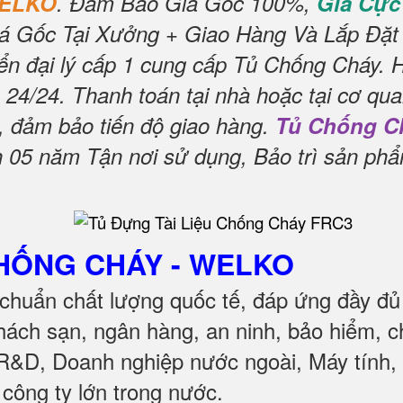
WELKO
.
Đảm Bảo Giá Gốc 100%,
Giá Cực
á Gốc Tại Xưởng + Giao Hàng Và Lắp Đặt
n đại lý cấp 1 cung cấp Tủ Chống Cháy.
 24/24.
Thanh toán tại nhà hoặc tại cơ qua
, đảm bảo tiến độ giao hàng.
Tủ Chống C
05 năm Tận nơi sử dụng, Bảo trì sản ph
CHỐNG CHÁY
- WELKO
chuẩn chất lượng quốc tế, đáp ứng đầy đủ
ách sạn, ngân hàng, an ninh, bảo hiểm, c
 R&D, Doanh nghiệp nước ngoài, Máy tính, 
c công ty lớn trong nước
.