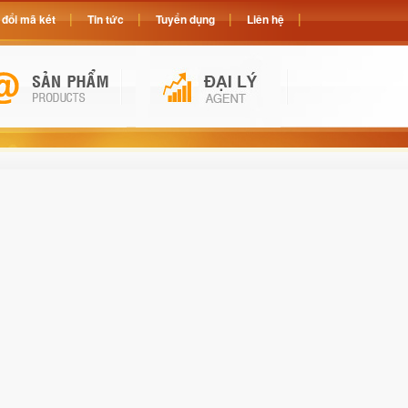
đổi mã két
Tin tức
Tuyển dụng
Liên hệ