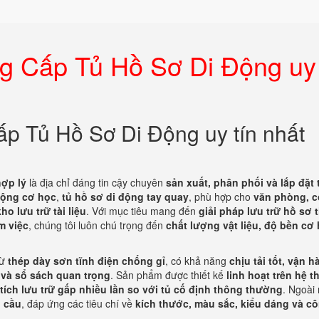
 Cấp Tủ Hồ Sơ Di Động uy 
 Tủ Hồ Sơ Di Động uy tín nhất
hợp lý
là địa chỉ đáng tin cậy chuyên
sản xuất, phân phối và lắp đặt 
động cơ học
,
tủ hồ sơ di động tay quay
, phù hợp cho
văn phòng, c
o lưu trữ tài liệu
. Với mục tiêu mang đến
giải pháp lưu trữ hồ sơ 
m việc
, chúng tôi luôn chú trọng đến
chất lượng vật liệu, độ bền cơ
từ
thép dày sơn tĩnh điện chống gỉ
, có khả năng
chịu tải tốt, vận 
ơ và sổ sách quan trọng
. Sản phẩm được thiết kế
linh hoạt trên hệ 
 tích lưu trữ gấp nhiều lần so với tủ cố định thông thường
. Ngoài 
u cầu
, đáp ứng các tiêu chí về
kích thước, màu sắc, kiểu dáng và c