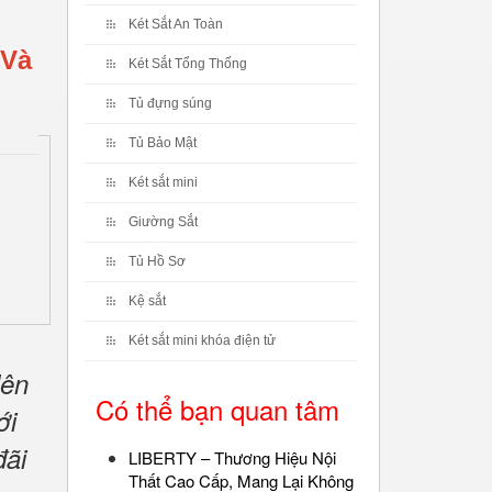
Két Sắt An Toàn
 Và
Két Sắt Tổng Thống
Tủ đựng súng
Tủ Bảo Mật
Két sắt mini
Giường Sắt
Tủ Hồ Sơ
Kệ sắt
Két sắt mini khóa điện tử
lên
Có thể bạn quan tâm
ới
đãi
LIBERTY – Thương Hiệu Nội
Thất Cao Cấp, Mang Lại Không