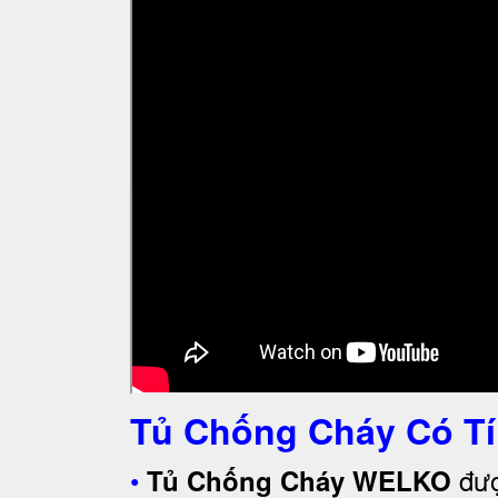
Tủ Chống Cháy Có Tí
•
đượ
Tủ Chống Cháy WELKO