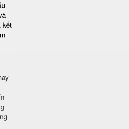
ấu
và
 kết
ảm
hay
ín
ng
ống