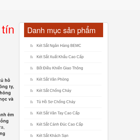
tín
Danh mục sản phẩm
Két Sắt Ngân Hàng BEMC
Két Sắt Xuất Khẩu Cao Cấp
Bốt Điều Khiển Giao Thông
tủ hồ
Két Sắt Văn Phòng
ông ty,
Két Sắt Chống Cháy
thông
 học và
Tủ Hồ Sơ Chống Cháy
Két Sắt Vân Tay Cao Cấp
hành êm
thống
Két Sắt Cánh Đúc Cao Cấp
ra,
ông
Két Sắt Khách Sạn