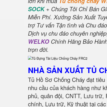
lớn khi mua
Tủ chống cháy 
SOCK
+ Chúng Tôi Chỉ Bán Gi
Miễn Phí.
Xưởng Sản Xuất Tuyể
trợ Tư vấn Tận tình và Chu đáo
Dịch vụ chu đáo chuyên nghiệp
WELKO
Chính Hãng Bảo Hành 
trọn đời
.
NHÀ SẢN XUẤT TỦ 
Tủ Hồ Sơ Chống Cháy đạt tiêu 
nhu cầu của khách hàng như kh
phủ, quân đội, CNTT, Lưu trữ,
chính, Lưu trữ, Kỹ thuật tại cá