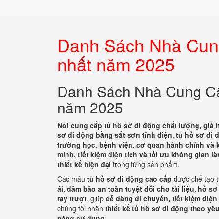
Danh Sách Nhà Cung
nhất năm 2025
Danh Sách Nhà Cung Cấp
năm 2025
Nơi cung cấp tủ hồ sơ di động chất lượng, giá 
sơ di động bằng sắt sơn tĩnh điện
,
tủ hồ sơ di 
trường học, bệnh viện, cơ quan hành chính và kh
minh, tiết kiệm diện tích và tối ưu không gian là
thiết kế hiện đại
trong từng sản phẩm.
Các mẫu
tủ hồ sơ di động cao cấp
được chế tạo 
ái, đảm bảo an toàn tuyệt đối cho tài liệu, hồ s
ray trượt
, giúp
dễ dàng di chuyển, tiết kiệm diện
chúng tôi nhận
thiết kế tủ hồ sơ di động theo yê
năng sử dụng
.