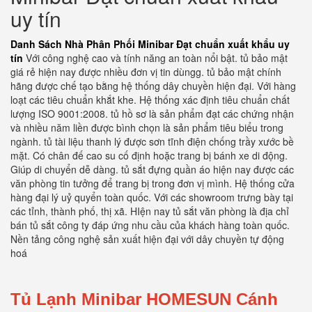
uy tín
Danh Sách Nhà Phân Phối Minibar Đạt chuẩn xuất khẩu uy
tín
Với công nghệ cao và tính năng an toàn nổi bật. tủ bảo mật
giá rẻ hiện nay được nhiều đơn vị tin dùngg. tủ bảo mật chính
hãng được chế tạo bằng hệ thống dây chuyền hiện đại. Với hàng
loạt các tiêu chuẩn khắt khe. Hệ thống xác định tiêu chuẩn chất
lượng ISO 9001:2008. tủ hồ sơ là sản phẩm đạt các chứng nhận
và nhiều năm liền được bình chọn là sản phẩm tiêu biểu trong
ngành. tủ tài liệu thanh lý được sơn tĩnh điện chống trầy xước bề
mặt. Có chân đế cao su cố định hoặc trang bị bánh xe di động.
Giúp di chuyển dễ dàng. tủ sắt đựng quần áo hiện nay được các
văn phòng tin tưởng để trang bị trong đơn vị mình. Hệ thống cửa
hàng đại lý uỷ quyển toàn quốc. Với các showroom trưng bày tại
các tỉnh, thành phố, thị xã. HIện nay tủ sắt văn phòng là địa chỉ
bán tủ sắt công ty đáp ứng nhu cầu của khách hàng toàn quốc.
Nền tảng công nghệ sản xuất hiện đại với dây chuyền tự động
hoá
Tủ Lạnh Minibar HOMESUN Cánh