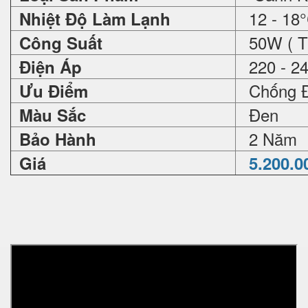
12 - 18°C
Nhiệt Độ Làm Lạnh
50W ( Ti
Công Suất
220 - 2
Điện Áp
Chống Đ
Ưu Điểm
Đen
Màu Sắc
2 Năm
Bảo Hành
Giá
5.200.