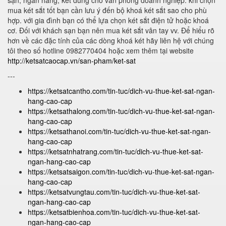
sạn, ngân hàng, két dùng cho văn phòng doanh nghiệp. khi chọn
mua két sắt tốt bạn cần lưu ý đến bộ khoá két sắt sao cho phù
hợp. với gia đình bạn có thể lựa chọn két sắt điện tử hoặc khoá
cơ. Đối với khách sạn bạn nên mua két sắt vân tay vv. Để hiểu rõ
hơn về các đặc tính của các dòng khoá két hãy liên hệ với chúng
tôi theo số hotline 0982770404 hoặc xem thêm tại website
http://ketsatcaocap.vn/san-pham/ket-sat
---
https://ketsatcantho.com/tin-tuc/dich-vu-thue-ket-sat-ngan-
hang-cao-cap
https://ketsathalong.com/tin-tuc/dich-vu-thue-ket-sat-ngan-
hang-cao-cap
https://ketsathanoi.com/tin-tuc/dich-vu-thue-ket-sat-ngan-
hang-cao-cap
https://ketsatnhatrang.com/tin-tuc/dich-vu-thue-ket-sat-
ngan-hang-cao-cap
https://ketsatsaigon.com/tin-tuc/dich-vu-thue-ket-sat-ngan-
hang-cao-cap
https://ketsatvungtau.com/tin-tuc/dich-vu-thue-ket-sat-
ngan-hang-cao-cap
https://ketsatbienhoa.com/tin-tuc/dich-vu-thue-ket-sat-
ngan-hang-cao-cap