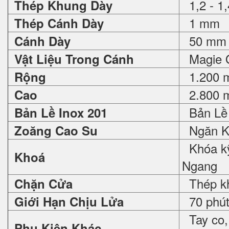
1,2 - 1
Thép Khung Dày
1 mm
Thép Cánh Dày
50 mm
Cánh Dày
Magie O
Vật Liệu Trong Cánh
1.200 
Rộng
2.800 
Cao
Bản Lề 
Bản Lề Inox 201
Ngăn K
Zoăng Cao Su
Khóa kỹ
Khoá
Ngang
Thép khô
Chặn Cửa
70 phút,
Giới Hạn Chịu Lửa
Tay co, 
Phụ Kiện Khác