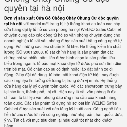
quyền tại hà nội
Đơn vị sản xuất Cửa Gỗ Chống Cháy Chung Cư độc quyền
tại hà nội
với model mới trang bị hệ thống khoá an toàn cao cáp.
cửa hàng đại lý tủ hồ sơ văn phòng hà nội WELKO Safes Cabinet
chuyên cung cấp các dòng tủ hồ sơ văn phòng chuyên dụng cho
doanh nghiệp tủ sắt văn phòng được sản xuất bằng công nghệ tự
động. Với những các tiêu chuẩn khắt khe. Hệ thống kiểm tra chất
lượng ISO 9001:2008. tủ sắt chính hãng là sản phẩm đạt các
chứng chỉ và nhiều năm liền được bình chọn là sản phẩm tiêu
biểu trong ngành. tủ bảo mật khoá điện tử được phủ sơn tĩnh điện
trên bề mặt. Có chân cao su cố định hoặc lắp đặt bánh xe di
động. Giúp đặt dễ dàng. tủ bảo mật khoá điện tử hiện nay được
các xí nghiệp tin tưởng để trang bị trong đơn vị mình. Hệ thống
cửa hàng đại lý uỷ quyển toàn quốc. Với các showroom trưng bày
tại các tỉnh, thành phố, thị xã. HIện nay tủ sắt văn phòng là địa
chỉ bán tủ tài liệu văn phòng đáp ứng nhu cầu của khách hàng
toàn quốc. Các sản phẩm tủ đựng hồ sơ loại lớn WELKO Safes
Cabinet được sản xuất với nền tảng kỹ thuật cao. Công nghệ tiên
tiến từ các nước lớn về công nghiệp như nhật bản, hàn quốc, đức,
ý vv. Tất cả với mục tiêu đem lại hiệu quả tốt nhất cho khách
hàng.