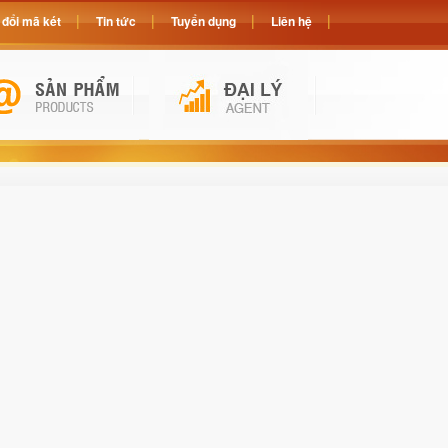
đổi mã két
Tin tức
Tuyển dụng
Liên hệ