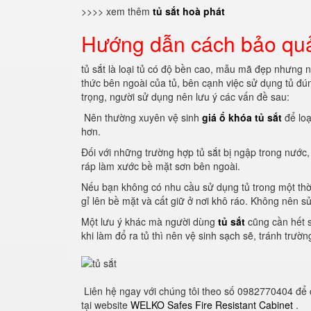
>>>> xem thêm
tủ sắt hoà phát
Hướng dẫn cách bảo quản
tủ sắt là loại tủ có độ bền cao, mẫu mã đẹp nhưng 
thức bên ngoài của tủ, bên cạnh việc sử dụng tủ đú
trọng, người sử dụng nên lưu ý các vấn đề sau:
Nên thường xuyên vệ sinh
giá ổ khóa tủ sắt
để lo
hơn.
Đối với những trường hợp tủ sắt bị ngập trong nước
ráp làm xước bề mặt sơn bên ngoài.
Nếu bạn không có nhu cầu sử dụng tủ trong một thời 
gỉ lên bề mặt và cất giữ ở nơi khô ráo.
Không nên sử 
Một lưu ý khác mà người dùng
tủ sắt
cũng cần hết s
khi làm đổ ra tủ thì nên vệ sinh sạch sẽ, tránh trườ
Liên hệ ngay với chúng tôi theo số 0982770404 để
tại website
WELKO Safes Fire Resistant Cabinet
.