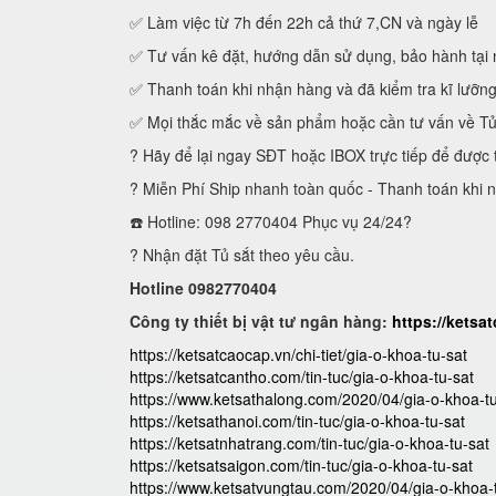
✅ Làm việc từ 7h đến 22h cả thứ 7,CN và ngày lễ
✅ Tư vấn kê đặt, hướng dẫn sử dụng, bảo hành tại 
✅ Thanh toán khi nhận hàng và đã kiểm tra kĩ lưỡn
✅ Mọi thắc mắc về sản phẩm hoặc cần tư vấn về T
? Hãy để lại ngay SĐT hoặc IBOX trực tiếp để được 
? Miễn Phí Ship nhanh toàn quốc - Thanh toán khi 
☎️ Hotline: 098 2770404 Phục vụ 24/24?
? Nhận đặt Tủ sắt theo yêu cầu.
Hotline 0982770404
Công ty thiết bị vật tư ngân hàng:
https://ketsa
https://ketsatcaocap.vn/chi-tiet/gia-o-khoa-tu-sat
https://ketsatcantho.com/tin-tuc/gia-o-khoa-tu-sat
https://www.ketsathalong.com/2020/04/gia-o-khoa-tu
https://ketsathanoi.com/tin-tuc/gia-o-khoa-tu-sat
https://ketsatnhatrang.com/tin-tuc/gia-o-khoa-tu-sat
https://ketsatsaigon.com/tin-tuc/gia-o-khoa-tu-sat
https://www.ketsatvungtau.com/2020/04/gia-o-khoa-t