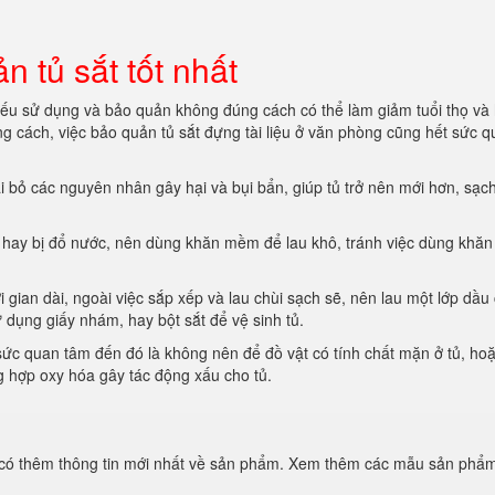
 tủ sắt tốt nhất
nếu sử dụng và bảo quản không đúng cách có thể làm giảm tuổi thọ và
ng cách, việc bảo quản tủ sắt đựng tài liệu ở văn phòng cũng hết sức 
ại bỏ các nguyên nhân gây hại và bụi bẩn, giúp tủ trở nên mới hơn, sạc
, hay bị đổ nước, nên dùng khăn mềm để lau khô, tránh việc dùng khăn
gian dài, ngoài việc sắp xếp và lau chùi sạch sẽ, nên lau một lớp dầu
dụng giấy nhám, hay bột sắt để vệ sinh tủ.
ức quan tâm đến đó là không nên để đồ vật có tính chất mặn ở tủ, ho
ng hợp oxy hóa gây tác động xấu cho tủ.
 có thêm thông tin mới nhất về sản phẩm. Xem thêm các mẫu sản phẩ