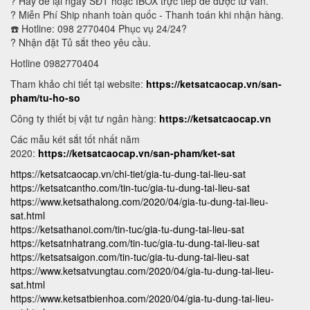
? Hãy để lại ngay SĐT hoặc IBOX trực tiếp để được tư vấn.
? Miễn Phí Ship nhanh toàn quốc - Thanh toán khi nhận hàng.
☎️ Hotline: 098 2770404 Phục vụ 24/24?
? Nhận đặt Tủ sắt theo yêu cầu.
Hotline 0982770404
Tham khảo chi tiết tại website:
https://ketsatcaocap.vn/san-
pham/tu-ho-so
Công ty thiết bị vật tư ngân hàng:
https://ketsatcaocap.vn
Các mẫu két sắt tốt nhất năm
2020:
https://ketsatcaocap.vn/san-pham/ket-sat
https://ketsatcaocap.vn/chi-tiet/gia-tu-dung-tai-lieu-sat
https://ketsatcantho.com/tin-tuc/gia-tu-dung-tai-lieu-sat
https://www.ketsathalong.com/2020/04/gia-tu-dung-tai-lieu-
sat.html
https://ketsathanoi.com/tin-tuc/gia-tu-dung-tai-lieu-sat
https://ketsatnhatrang.com/tin-tuc/gia-tu-dung-tai-lieu-sat
https://ketsatsaigon.com/tin-tuc/gia-tu-dung-tai-lieu-sat
https://www.ketsatvungtau.com/2020/04/gia-tu-dung-tai-lieu-
sat.html
https://www.ketsatbienhoa.com/2020/04/gia-tu-dung-tai-lieu-