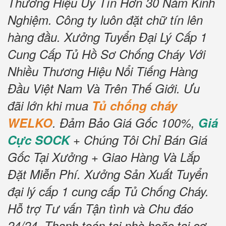
Thương Hiệu Uy Tín Hơn 30 Năm Kinh
Nghiệm.
Công ty luôn đặt chữ tín lên
hàng đầu.
Xưởng Tuyển Đại Lý Cấp 1
Cung Cấp Tủ Hồ Sơ Chống Cháy Với
Nhiều Thương Hiệu Nổi Tiếng Hàng
Đầu Việt Nam Và Trên Thế Giới.
Ưu
đãi lớn khi mua
Tủ chống cháy
WELKO
.
Đảm Bảo Giá Gốc 100%,
Giá
Cực SOCK
+ Chúng Tôi Chỉ Bán Giá
Gốc Tại Xưởng + Giao Hàng Và Lắp
Đặt Miễn Phí.
Xưởng Sản Xuất Tuyển
đại lý cấp 1 cung cấp Tủ Chống Cháy.
Hỗ trợ Tư vấn Tận tình và Chu đáo
24/24.
Thanh toán tại nhà hoặc tại cơ