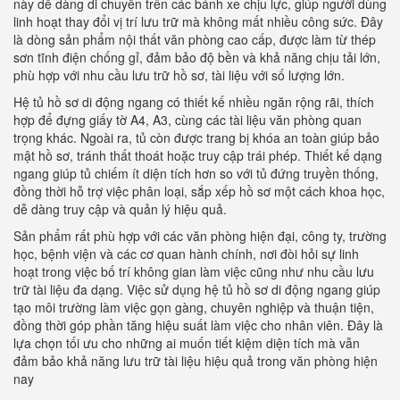
này dễ dàng di chuyển trên các bánh xe chịu lực, giúp người dùng
linh hoạt thay đổi vị trí lưu trữ mà không mất nhiều công sức. Đây
là dòng sản phẩm nội thất văn phòng cao cấp, được làm từ thép
sơn tĩnh điện chống gỉ, đảm bảo độ bền và khả năng chịu tải lớn,
phù hợp với nhu cầu lưu trữ hồ sơ, tài liệu với số lượng lớn.
Hệ tủ hồ sơ di động ngang có thiết kế nhiều ngăn rộng rãi, thích
hợp để đựng giấy tờ A4, A3, cùng các tài liệu văn phòng quan
trọng khác. Ngoài ra, tủ còn được trang bị khóa an toàn giúp bảo
mật hồ sơ, tránh thất thoát hoặc truy cập trái phép. Thiết kế dạng
ngang giúp tủ chiếm ít diện tích hơn so với tủ đứng truyền thống,
đồng thời hỗ trợ việc phân loại, sắp xếp hồ sơ một cách khoa học,
dễ dàng truy cập và quản lý hiệu quả.
Sản phẩm rất phù hợp với các văn phòng hiện đại, công ty, trường
học, bệnh viện và các cơ quan hành chính, nơi đòi hỏi sự linh
hoạt trong việc bố trí không gian làm việc cũng như nhu cầu lưu
trữ tài liệu đa dạng. Việc sử dụng hệ tủ hồ sơ di động ngang giúp
tạo môi trường làm việc gọn gàng, chuyên nghiệp và thuận tiện,
đồng thời góp phần tăng hiệu suất làm việc cho nhân viên. Đây là
lựa chọn tối ưu cho những ai muốn tiết kiệm diện tích mà vẫn
đảm bảo khả năng lưu trữ tài liệu hiệu quả trong văn phòng hiện
nay