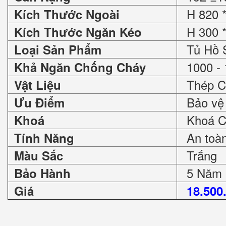
H 820 *
Kích Thước Ngoài
H 300 *
Kích Thước Ngăn Kéo
Tủ Hồ 
Loại Sản Phẩm
1000 - 
Khả Ngăn Chống Cháy
Thép C
Vật Liệu
Bảo vệ 
Ưu Điểm
Khoá Ch
Khoá
An toàn 
Tính Năng
Trắng
Màu Sắc
5 Năm
Bảo Hành
Giá
18.500