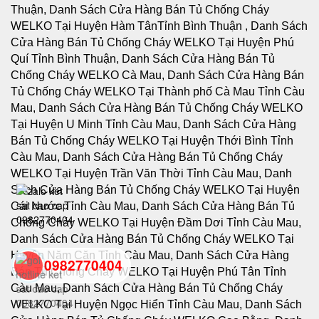
0982770404
back