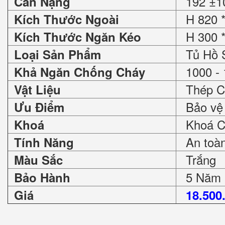
192 ±1
Cân Nặng
H 820 *
Kích Thước Ngoài
H 300 *
Kích Thước Ngăn Kéo
Tủ Hồ 
Loại Sản Phẩm
1000 - 
Khả Ngăn Chống Cháy
Thép C
Vật Liệu
Bảo vệ 
Ưu Điểm
Khoá Ch
Khoá
An toàn 
Tính Năng
Trắng
Màu Sắc
5 Năm
Bảo Hành
Giá
18.500