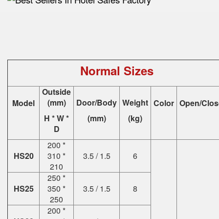
Normal Sizes
Outside
(mm)
Door/Body
Weight
Model
Color
Open/Clos
H * W *
(mm)
(kg)
D
200 *
HS20
310 *
3.5 / 1.5
6
210
250 *
HS25
350 *
3.5 / 1.5
8
250
200 *