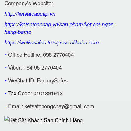
Company's Website:
http://ketsatcaocap.vn
https://ketsatcaocap.vn/san-pham/ket-sat-ngan-
hang-bemc
https://welkosafes.trustpass.alibaba.com
-
Office Hotline: 098 2770404
-
Viber: +84 98 2770404
-
WeChat ID: FactorySafes
-
Tax Code
: 0101391913
-
Email:
ketsatchongchay@gmail.com