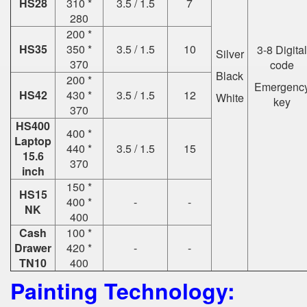
HS28
310 *
3.5 / 1.5
7
280
200 *
HS35
350 *
3.5 / 1.5
10
3-8 Digital
Silver
370
code
Black
200 *
Emergenc
HS42
430 *
3.5 / 1.5
12
White
key
370
HS400
400 *
Laptop
440 *
3.5 / 1.5
15
15.6
370
inch
150 *
HS15
400 *
-
-
NK
400
Cash
100 *
Drawer
420 *
-
-
TN10
400
Painting Technology: