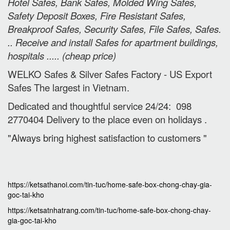
Hotel Safes, Bank Safes, Molded Wing Safes,
Safety Deposit Boxes, Fire Resistant Safes,
Breakproof Safes, Security Safes, File Safes, Safes.
.. Receive and install Safes for apartment buildings,
hospitals ..... (cheap price
)
WELKO Safes & Silver Safes Factory - US Export
Safes The largest in Vietnam.
Dedicated and thoughtful service 24/24: 098
2770404 Delivery to the place e
ven on holidays
.
"Always bring highest satisfaction to customers "
https://ketsathanoi.com/tin-tuc/home-safe-box-chong-chay-gia-
goc-tai-kho
https://ketsatnhatrang.com/tin-tuc/home-safe-box-chong-chay-
gia-goc-tai-kho