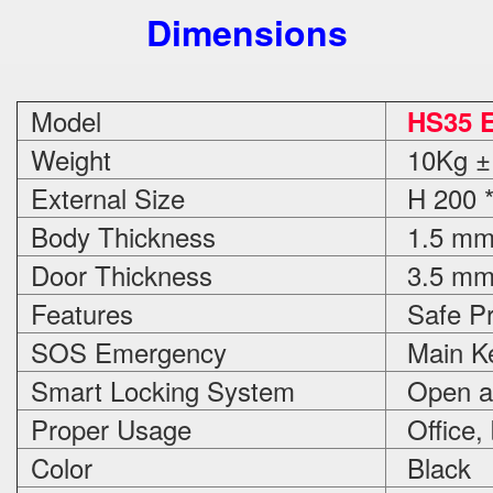
Dimensions
Model
HS35 E
Weight
10Kg ±
External Size
H 200 *
Body Thickness
1.5 m
Door Thickness
3.5 m
Features
Safe Pr
SOS Emergency
Main Ke
Smart Locking System
Open an
Proper Usage
Office,
Color
Black