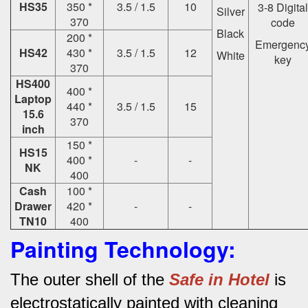
HS35
350 *
3.5 / 1.5
10
3-8 Digital
Silver
370
code
Black
200 *
Emergenc
HS42
430 *
3.5 / 1.5
12
White
key
370
HS400
400 *
Laptop
440 *
3.5 / 1.5
15
15.6
370
inch
150 *
HS15
400 *
-
-
NK
400
Cash
100 *
Drawer
420 *
-
-
TN10
400
Painting Technology:
The outer shell of the
Safe in Hotel
is
electrostatically painted with cleaning