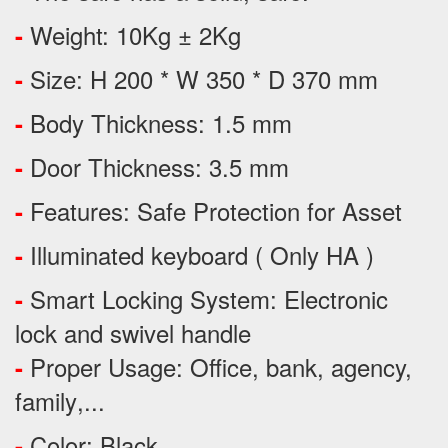
Weight: 10Kg ± 2Kg
-
Size: H 200 * W 350 * D 370 mm
-
Body Thickness: 1.5 mm
-
Door Thickness: 3.5 mm
-
Features:
Safe Protection
for
Asset
-
Illuminated keyboard ( Only HA )
-
Smart Locking System: Electronic
-
lock and swivel handle
Proper Usage:
Office, bank, agency,
-
family
,...
Color: Black
-