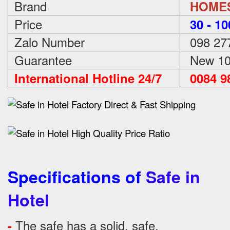
Brand
HOME
Price
3
0 - 1
Zalo Number
098 27
Guarantee
New 100
International Hotline 24/7
0084 98
Specifications of
Safe in
Hotel
The safe has a solid, safe.
-