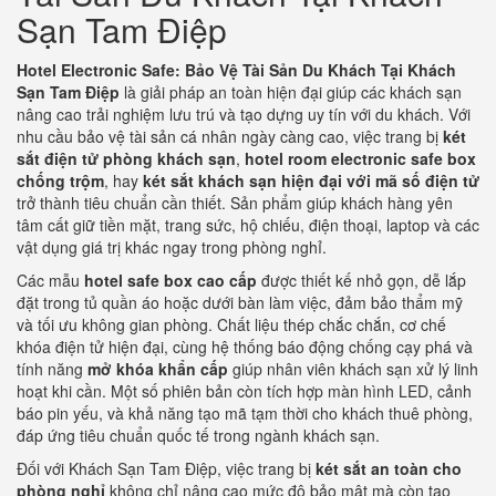
Sạn Tam Điệp
Hotel Electronic Safe: Bảo Vệ Tài Sản Du Khách Tại Khách
Sạn Tam Điệp
là giải pháp an toàn hiện đại giúp các khách sạn
nâng cao trải nghiệm lưu trú và tạo dựng uy tín với du khách. Với
nhu cầu bảo vệ tài sản cá nhân ngày càng cao, việc trang bị
két
sắt điện tử phòng khách sạn
,
hotel room electronic safe box
chống trộm
, hay
két sắt khách sạn hiện đại với mã số điện tử
trở thành tiêu chuẩn cần thiết. Sản phẩm giúp khách hàng yên
tâm cất giữ tiền mặt, trang sức, hộ chiếu, điện thoại, laptop và các
vật dụng giá trị khác ngay trong phòng nghỉ.
Các mẫu
hotel safe box cao cấp
được thiết kế nhỏ gọn, dễ lắp
đặt trong tủ quần áo hoặc dưới bàn làm việc, đảm bảo thẩm mỹ
và tối ưu không gian phòng. Chất liệu thép chắc chắn, cơ chế
khóa điện tử hiện đại, cùng hệ thống báo động chống cạy phá và
tính năng
mở khóa khẩn cấp
giúp nhân viên khách sạn xử lý linh
hoạt khi cần. Một số phiên bản còn tích hợp màn hình LED, cảnh
báo pin yếu, và khả năng tạo mã tạm thời cho khách thuê phòng,
đáp ứng tiêu chuẩn quốc tế trong ngành khách sạn.
Đối với Khách Sạn Tam Điệp, việc trang bị
két sắt an toàn cho
phòng nghỉ
không chỉ nâng cao mức độ bảo mật mà còn tạo