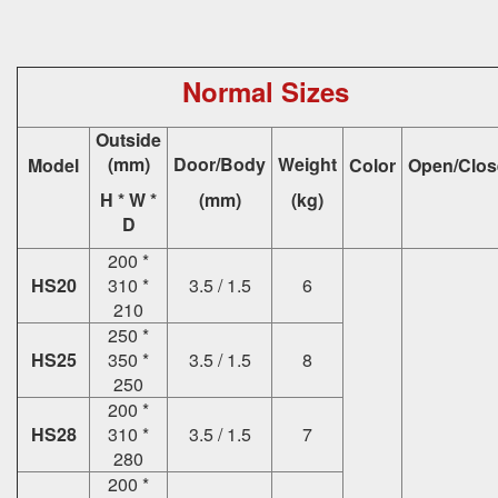
Normal Sizes
Outside
(mm)
Door/Body
Weight
Model
Color
Open/Clos
H * W *
(mm)
(kg)
D
200 *
HS20
310 *
3.5 / 1.5
6
210
250 *
HS25
350 *
3.5 / 1.5
8
250
200 *
HS28
310 *
3.5 / 1.5
7
280
200 *