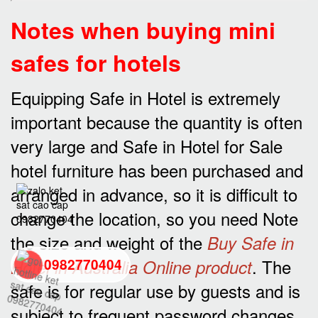
Notes when buying mini
safes for hotels
Equipping Safe in Hotel is extremely
important because the quantity is often
very large and Safe in Hotel for Sale
hotel furniture has been purchased and
arranged in advance, so it is difficult to
change the location, so you need Note
the size and weight of the
Buy Safe in
. The
Hotel in Australia Online product
0982770404
safe is for regular use by guests and is
back
subject to frequent password changes.