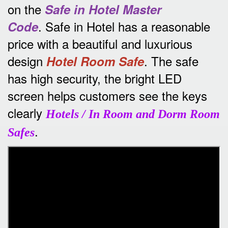
on the
Safe in Hotel Master
.
Safe in Hotel has a reasonable
Code
price with a beautiful and luxurious
design
.
The safe
Hotel Room Safe
has high security, the bright LED
screen helps customers see the keys
clearly
Hotels / In Room and Dorm Room
.
Safes