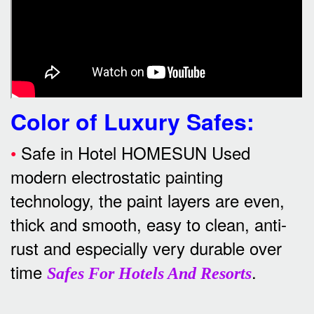
Color of Luxury Safes
:
•
Safe in Hotel HOMESUN Used
modern electrostatic painting
technology, the paint layers are even,
thick and smooth, easy to clean, anti-
rust and especially very durable over
time
.
Safes For Hotels And Resorts