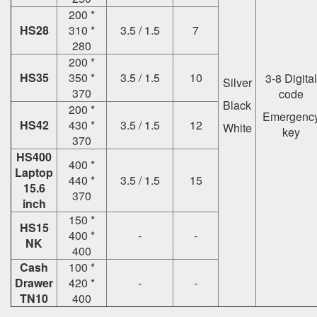
200 *
HS28
310 *
3.5 / 1.5
7
280
200 *
HS35
350 *
3.5 / 1.5
10
3-8 Digital
Silver
370
code
Black
200 *
Emergenc
HS42
430 *
3.5 / 1.5
12
White
key
370
HS400
400 *
Laptop
440 *
3.5 / 1.5
15
15.6
370
inch
150 *
HS15
400 *
-
-
NK
400
Cash
100 *
Drawer
420 *
-
-
TN10
400