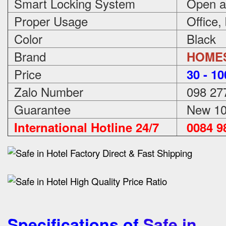
Smart Locking System
Open an
Proper Usage
Office,
Color
Black
Brand
HOME
Price
3
0 - 1
Zalo Number
098 27
Guarantee
New 100
International Hotline 24/7
0084 98
Specifications of
Safe in