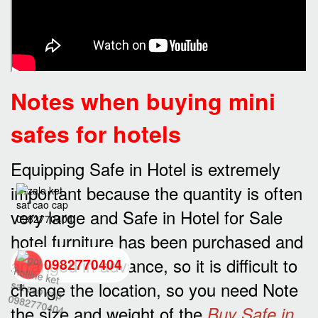
Notes when buying mini
safes for hotels
Equipping Safe in Hotel is extremely
important because the quantity is often
very large and Safe in Hotel for Sale
hotel furniture has been purchased and
arranged in advance, so it is difficult to
0982770404
change the location, so you need Note
the size and weight of the
back
Buy Safe in