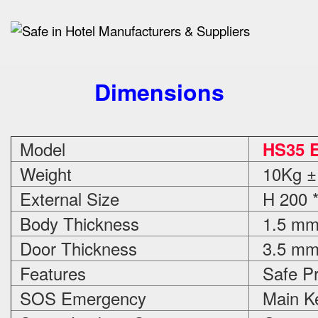
Dimensions
Model
HS35 E
Weight
10Kg ±
External Size
H 200 *
Body Thickness
1.5 m
Door Thickness
3.5 m
Features
Safe Pr
SOS Emergency
Main Ke