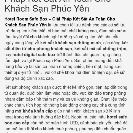
Khách Sạn Phúc Yên
Hotel Room Safe Box – Giải Pháp Két Sắt An Toàn Cho
Khách Sạn Phúc Yên
là lựa chọn tối ưu dành cho các cơ sở lưu
trú đang tìm kiếm thiết bị bảo mật chất lượng cao, đảm bảo sự an
tâm tuyệt đối cho khách nghỉ dưỡng và công tác. Với nhu cầu
ngày càng tăng về
két sắt khách sạn thông minh
, các dòng
két
sắt điện tử cho phòng khách sạn
,
két sắt mã số chống trộm
,
hay
hotel digital safe box
trở thành tiêu chí quan trọng nâng
tầm dịch vụ tại Khách sạn Phúc Yên. Sản phẩm mang đến khả
năng bảo vệ tài sản cá nhân như hộ chiếu, tiền mặt, trang sức,
thiết bị điện tử nhỏ… với cơ chế khóa mã điện tử hiện đại, dễ sử
dụng và độ chính xác cao.
Két sắt phòng khách sạn được thiết kế nhỏ gọn, tiện lắp đặt trong
tủ quần áo, dưới bàn làm việc hoặc khu vực kín đáo trong phòng
nhằm đảm bảo tính thẩm mỹ và tối ưu không gian. Chất liệu thép
chắc chắn, tích hợp hệ thống báo động chống cạy phá cùng tính
năng
mở khóa khẩn cấp
giúp nhân viên khách sạn xử lý linh
hoạt trong các tình huống đặc biệt. Ngoài ra, các mẫu
hotel safe
box cao cấp
còn hỗ trợ màn hình LED, cảnh báo pin yếu, chế độ
tạo mã tạm thời cho khách thuê phòng, phù hợp tiêu chuẩn quốc