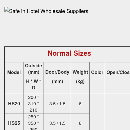
Normal Sizes
Outside
(mm)
Door/Body
Weight
Model
Color
Open/Clos
H * W *
(mm)
(kg)
D
200 *
HS20
310 *
3.5 / 1.5
6
210
250 *
HS25
350 *
3.5 / 1.5
8
250