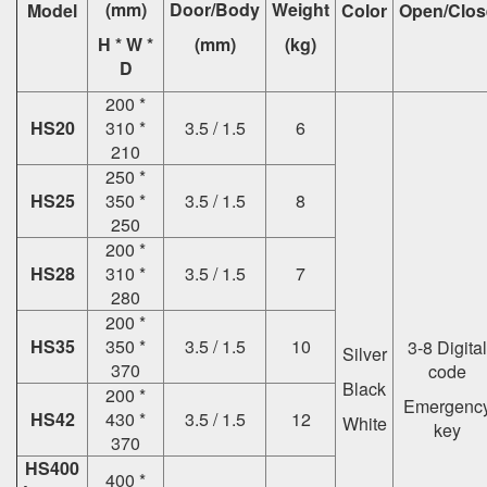
(mm)
Door/Body
Weight
Model
Color
Open/Clos
H * W *
(mm)
(kg)
D
200 *
HS20
310 *
3.5 / 1.5
6
210
250 *
HS25
350 *
3.5 / 1.5
8
250
200 *
HS28
310 *
3.5 / 1.5
7
280
200 *
HS35
350 *
3.5 / 1.5
10
3-8 Digital
Silver
370
code
Black
200 *
Emergenc
HS42
430 *
3.5 / 1.5
12
White
key
370
HS400
400 *