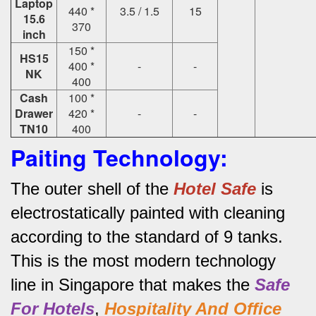
Laptop
440 *
3.5 / 1.5
15
15.6
370
inch
150 *
HS15
400 *
-
-
NK
400
Cash
100 *
Drawer
420 *
-
-
TN10
400
Paiting Technology:
The outer shell of the
Hotel Safe
is
electrostatically painted with cleaning
according to the standard of 9 tanks.
This is the most modern technology
line in Singapore that makes the
Safe
For Hotels
,
Hospitality And Office