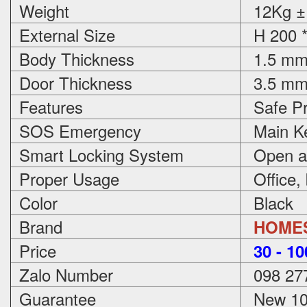
Weight
12Kg ±
External Size
H 200 *
Body Thickness
1.5 m
Door Thickness
3.5 m
Features
Safe Pr
SOS Emergency
Main Ke
Smart Locking System
Open an
Proper Usage
Office,
Color
Black
Brand
HOME
Price
3
0 - 1
Zalo Number
098 27
Guarantee
New 100