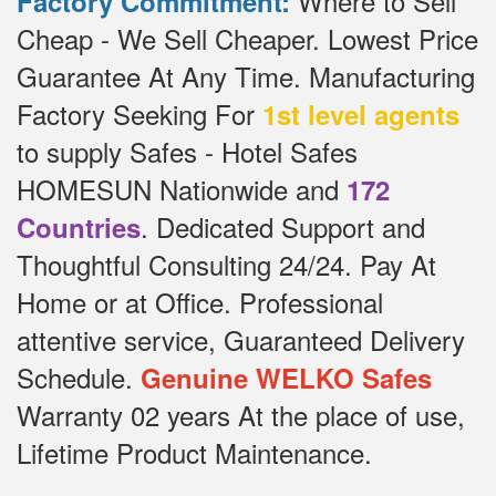
Where to Sell
Factory Commitment:
Cheap - We Sell Cheaper.
Lowest Price
Guarantee At Any Time.
Manufacturing
Factory Seeking For
1st level agents
to supply Safes - Hotel Safes
HOMESUN Nationwide and
172
.
Dedicated
Support and
Countries
Thoughtful Consulting 24/24.
Pay At
Home or at Office.
Professional
attentive service, Guaranteed Delivery
Schedule.
Genuine WELKO Safes
Warranty 02 years At the place of use,
Lifetime Product Maintenance.