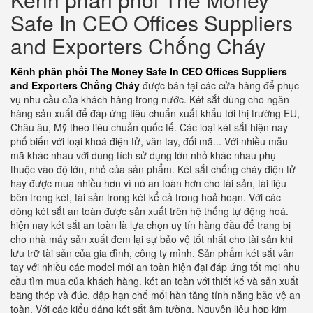
Safe In CEO Offices Suppliers
and Exporters Chống Cháy
Kênh phân phối The Money Safe In CEO Offices Suppliers
and Exporters Chống Cháy
được bán tại các cửa hàng để phục
vụ nhu cầu của khách hàng trong nước. Két sắt dùng cho ngân
hàng sản xuất để đáp ứng tiêu chuẩn xuất khẩu tới thị trường EU,
Châu âu, Mỹ theo tiêu chuẩn quốc tế. Các loại két sắt hiện nay
phổ biến với loại khoá điện tử, vân tay, đổi mã... Với nhiều mẫu
mã khác nhau với dung tích sử dụng lớn nhỏ khác nhau phụ
thuộc vào độ lớn, nhỏ của sản phẩm. Két sắt chống cháy điện tử
hay được mua nhiều hơn vì nó an toàn hơn cho tài sản, tài liệu
bên trong két, tài sản trong két kể cả trong hoả hoạn. Với các
dòng két sắt an toàn được sản xuất trên hệ thống tự động hoá.
hiện nay két sắt an toàn là lựa chọn uy tín hàng đầu để trang bị
cho nhà máy sản xuất đem lại sự bảo vệ tốt nhất cho tài sản khi
lưu trữ tài sản của gia đình, công ty mình. Sản phẩm két sắt vân
tay với nhiều các model mới an toàn hiện đại đáp ứng tốt mọi nhu
cầu tìm mua của khách hàng. két an toàn với thiết kế và sản xuất
bằng thép và đúc, dập hạn chế mối hàn tăng tính năng bảo vệ an
toàn. Với các kiểu dáng két sắt âm tường. Nguyên liệu hợp kim