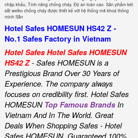
nhập khẩu, Tính năng chống cháy, Độ an toàn cao. Sản phẩm két
sắt welko chống cháy được thiết kế với hệ thống mã khoá thông
minh Sẵn
Hotel Safes HOMESUN HS42 Z -
No.1 Safes Factory in Vietnam
Hotel Safes Hotel Safes HOMESUN
HS42 Z
- Safes HOMESUN is a
Prestigious Brand Over 30 Years of
Experience.
The company always
focuses on credibility first.
Hotel Safes
HOMESUN
Top Famous Brands
In
Vietnam And In The World.
Great
Deals When Shopping Safes - Hotel
Safes HOMESUN.
Guaranteed 100%