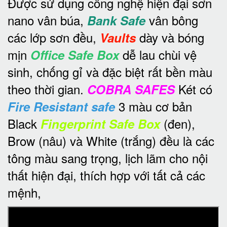
Được sử dụng công nghệ hiện đại sơn
nano vân búa,
vân bông
Bank Safe
các lớp sơn đều,
dày và bóng
Vaults
mịn
dễ lau chùi vệ
Office Safe Box
sinh, chống gỉ và đặc biệt rất bền màu
theo thời gian.
Két có
COBRA SAFES
3 màu cơ bản
Fire Resistant safe
Black
(đen),
Fingerprint Safe Box
Brow (nâu) và White (trắng) đều là các
tông màu sang trọng, lịch lãm cho nội
thất hiện đại, thích hợp với tất cả các
mệnh,