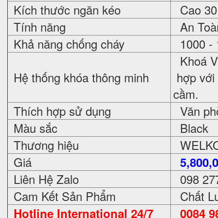
Kích thước ngăn kéo
Cao 30 
Tính năng
An Toàn
Khả năng chống cháy
1000 - 
Khoá Vâ
Hệ thống khóa thông minh
hợp với 
cầm.
Thích hợp sử dụng
Văn phòn
Màu sắc
Black
Thương hiệu
WELKO 
Giá
5,800,
Liên Hệ Zalo
098 27
Cam Kết Sản Phẩm
Chất Lư
Hotline International 24/7
0084 98