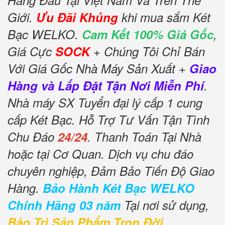
Hàng Đầu Tại Việt Nam Và Trên Thế
Giới.
Ưu Đãi Khủng
khi mua sắm Két
Bạc WELKO.
Cam Kết 100% Giá Gốc
,
Giá Cực
SOCK
+ Chúng Tôi Chỉ Bán
Với Giá Gốc Nhà Máy Sản Xuất +
Giao
Hàng và Lắp Đặt Tận Nơi Miễn Phí
.
Nhà máy SX Tuyển đại lý cấp 1 cung
cấp Két Bạc. Hỗ Trợ Tư Vấn Tận Tình
Chu Đáo
24/24
. Thanh Toán Tại Nhà
hoặc tại Cơ Quan. Dịch vụ chu đáo
chuyên nghiệp, Đảm Bảo Tiến Độ Giao
Hàng.
Bảo Hành Két Bạc WELKO
Chính Hãng 03 năm
Tại nơi sử dụng,
Bảo Trì Sản Phẩm Trọn Đời
.