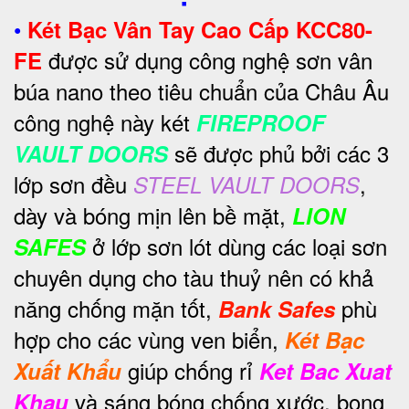
•
Két Bạc Vân Tay Cao Cấp KCC80-
được sử dụng công nghệ sơn vân
FE
búa nano theo tiêu chuẩn của Châu Âu
công nghệ này két
FIREPROOF
sẽ được phủ bởi các 3
VAULT DOORS
lớp sơn đều
,
STEEL VAULT DOORS
dày và bóng mịn lên bề mặt,
LION
ở lớp sơn lót dùng các loại sơn
SAFES
chuyên dụng cho tàu thuỷ nên có khả
năng chống mặn tốt,
phù
Bank Safes
hợp cho các vùng ven biển,
Két Bạc
giúp chống rỉ
Xuất Khẩu
Ket Bac Xuat
và sáng bóng chống xước, bong
Khau