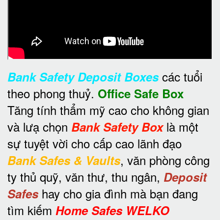
các tuổi
Bank Safety Deposit Boxes
theo phong thuỷ.
Office Safe Box
Tăng tính thẩm mỹ cao cho không gian
và lưạ chọn
là một
Bank Safety Box
sự tuyệt vời cho cấp cao lãnh đạo
, văn phòng công
Bank Safes & Vaults
ty thủ quỹ, văn thư, thu ngân,
Deposit
hay cho gia đình mà bạn đang
Safes
tìm kiếm
Home Safes WELKO