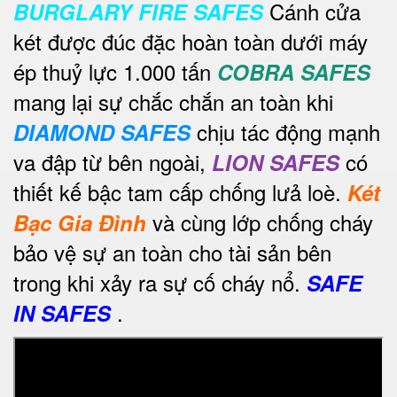
Cánh cửa
BURGLARY FIRE SAFES
két được đúc đặc hoàn toàn dưới máy
ép thuỷ lực 1.000 tấn
COBRA SAFES
mang lại sự chắc chắn an toàn khi
chịu tác động mạnh
DIAMOND SAFES
va đập từ bên ngoài,
có
LION SAFES
thiết kế bậc tam cấp chống lưả loè.
Két
và cùng lớp chống cháy
Bạc Gia Đình
bảo vệ sự an toàn cho tài sản bên
trong khi xảy ra sự cố cháy nổ.
SAFE
.
IN SAFES