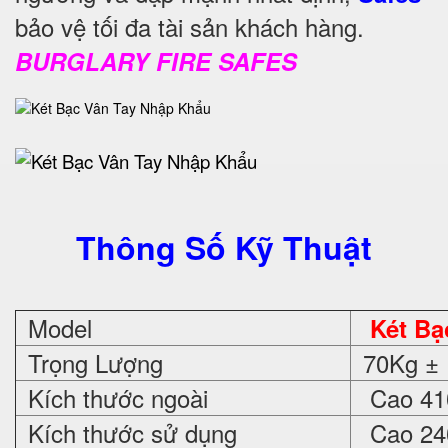
bảo vệ tối đa tài sản khách hàng.
BURGLARY FIRE SAFES
Thông Số Kỹ Thuật
Model
Két Bạ
Trọng Lượng
70Kg ±
Kích thước ngoài
Cao 410
Kích thước sử dụng
Cao 240