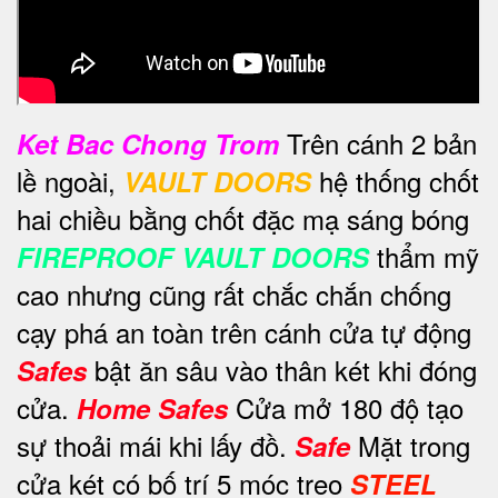
Trên cánh 2 bản
Ket Bac Chong Trom
lề ngoài,
hệ thống chốt
VAULT DOORS
hai chiều bằng chốt đặc mạ sáng bóng
thẩm mỹ
FIREPROOF VAULT DOORS
cao nhưng cũng rất chắc chắn chống
cạy phá an toàn trên cánh cửa tự động
bật ăn sâu vào thân két khi đóng
Safes
cửa.
Cửa mở 180 độ tạo
Home Safes
sự thoải mái khi lấy đồ.
Mặt trong
Safe
cửa két có bố trí 5 móc treo
STEEL