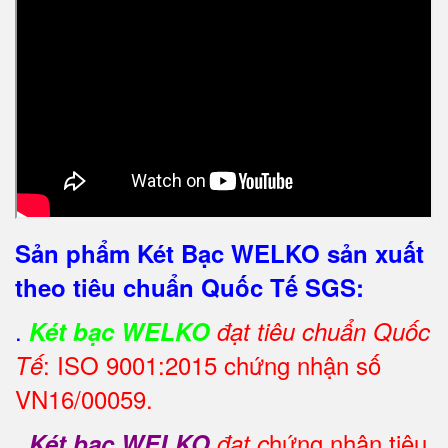
Sản phẩm Két Bạc WELKO sản xuất
theo tiêu chuẩn Quốc Tế SGS:
.
Két bạc WELKO
đạt tiêu chuẩn Quốc
: ISO 9001:2015 chứng nhận số
Tế
VN16/00059.
.
hứng nhận tiêu
Két bạc WELKO
đạt c