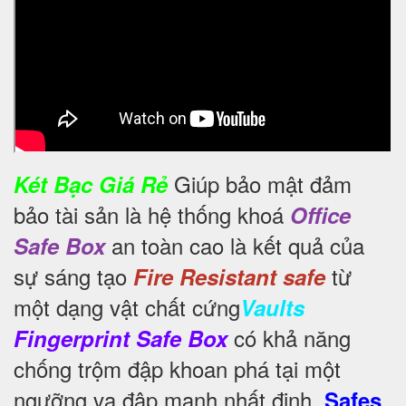
Giúp bảo mật đảm
Két Bạc Giá Rẻ
bảo tài sản là hệ thống khoá
Office
an toàn cao là kết quả của
Safe Box
sự sáng tạo
từ
Fire Resistant safe
một dạng vật chất cứng
Vaults
có khả năng
Fingerprint Safe Box
chống trộm đập khoan phá tại một
ngưỡng va đập mạnh nhất định,
Safes