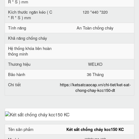
R * S ) mm
Kích thước ngăn kéo ( C
120 *440 *320
* R * S ) mm
Tính năng
An Toàn chống cháy
Khả năng chống cháy
Hệ thống khóa liên hoàn
thông minh
Thương hiệu
WELKO
Bảo hành
36 Tháng
Chi tiết
https://ketsatcaocap.vn/chi-tiet/ket-sat-
chong-chay-kcc150-dt
Tên sản phẩm
Két sắt chống cháy kcc150 KC