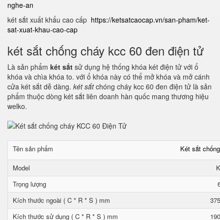
nghe-an
két sắt xuất khẩu cao cấp
https://ketsatcaocap.vn/san-pham/ket-
sat-xuat-khau-cao-cap
két sắt chống cháy kcc 60 đen điện tử
Là sản phẩm
két sắt
sử dụng hệ thống khóa két điện tử với ổ
khóa và chìa khóa to. với ổ khóa này có thể mở khóa và mở cánh
cửa két sắt dễ dàng.
két sắt
chóng cháy kcc 60 đen điện tử là sản
phẩm thuộc dòng két sắt liên doanh hàn quốc mang thương hiệu
welko.
Tên sản phẩm
Két sắt chốn
Model
K
Trọng lượng
Kích thước ngoài ( C * R * S ) mm
375
Kích thước sử dụng ( C * R * S ) mm
190