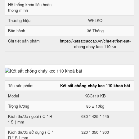
Hệ thống khóa liên hoàn
thông minh
Thương hiệu
WELKO
Bảo hành
36 Tháng
Chi tiết sản phẩm
https://ketsatcaocap.vn/chi-tiet/ket-sat-
chong-chay-kcc-110-kc
Tên sản phẩm
Két sắt chống cháy kcc 110 khoá bát
Model
KCC110 KB
Trọng lượng
85 ± 10kg
Kích thước ngoài ( C * R
630 * 425 * 445
* S ) mm
Kích thước sử dụng ( C *
320 * 350 * 300
R * S ) mm