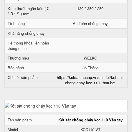
Kích thước ngăn kéo ( C
130 * 350 * 250
* R * S ) mm
Tính năng
An Toàn chống cháy
Khả năng chống cháy
Hệ thống khóa liên hoàn
thông minh
Thương hiệu
WELKO
Bảo hành
36 Tháng
Chi tiết sản phẩm
https://ketsatcaocap.vn/chi-tiet/ket-sat-
chong-chay-kcc-110-khoa-bat
Tên sản phẩm
Két sắt chống cháy kcc 110 Vân tay
Model
KCC110 VT