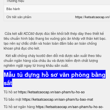
Thương hiệu
Bảo hành
Chi tiết sản phẩm
https://ketsatcaocap.vn/
Cửa két sắt
KCC60
được đúc liền khối bởi thép dày theo thiết kế
tiêu chuẩn hình bậc thang bo vuông góc ăn khớp với thân két bạc.
tạo nên sự chắc chắn và hoàn toàn đảm bảo an toàn chống
khoan phá đục cho két.
Két sắt chống cháy kcc60 đen đổi mã được sản xuất theo tiêu
chuẩn ngân hàng của châu âu và được kiểm định chất lượng
nghiêm ngặt ngay từ trong khâu sản xuất.
Mẫu tủ đựng hồ sơ văn phòng bằng
sắt
Tủ hồ sơ
https://ketsatcaocap.vn/san-pham/tu-ho-so
Tủ bảo mật
https://ketsatcaocap.vn/san-pham/tu-bao-mat
Tủ hồ sơ ngân hàng
https://ketsatcaocap.vn/san-pham/tu-ho-so-