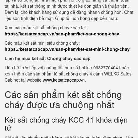
tại nhà. két sắt thông minh được thiết kế đơn giản và thuận tiện.
Đem lại cho khách hàng sử dụng dễ dàng nhanh chóng hơn. Chất
liệu sơn tĩnh điện bề mặt. Giúp tủ luôn bóng đẹp bền mầu.
Xem các mẫu két sắt chống cháy khác tại:
https://ketsatcaocap.vn/san-pham/ket-sat-chong-chay
Các mẫu két sắt mini siêu chống cháy:
https://ketsatcaocap.vn/san-pham/ket-sat-mini-chong-chay
Liên hệ mua két sắt Chống cháy cao cấp
Liên hệ trực tiếp với chúng tôi theo số hotline 0982770404 hoặc
xem thêm các sản phẩm tủ sắt chống cháy 4 cánh WELKO Safes
Cabinet tại website
www.ketsatcaocap.vn
.
Các sản phẩm két sắt chống
cháy được ưa chuộng nhất
Két sắt chống cháy KCC 41 khóa điện
tử
Két sắt tiêu chuẩn ngân hàng, có kết cấu an toàn vững chắc. Lắp