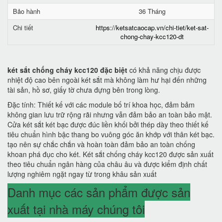
Bảo hành
36 Tháng
Chi tiết
https://ketsatcaocap.vn/chi-tiet/ket-sat-
chong-chay-kcc120-dt
két sắt chống cháy kcc120 đặc biệt
có khả năng chịu được
nhiệt độ cao bên ngoài két sắt mà không làm hư hại đến những
tài sản, hồ sơ, giấy tờ chưa đựng bên trong lòng.
Đặc tính: Thiết kế với các module bố trí khoa học, đảm bảm
không gian lưu trữ rộng rãi nhưng vẫn đảm bảo an toàn bảo mật.
Cửa két sắt két bạc được đúc liền khối bởi thép dày theo thiết kế
tiêu chuẩn hình bậc thang bo vuông góc ăn khớp với thân két bạc.
tạo nên sự chắc chắn và hoàn toàn đảm bảo an toàn chống
khoan phá đục cho két. Két sắt chống cháy kcc120 được sản xuất
theo tiêu chuẩn ngân hàng của châu âu và được kiểm định chất
lượng nghiêm ngặt ngay từ trong khâu sản xuất
Danh mục các sản phẩm được sản
xuất tại nhà máy chúng tôi