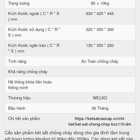
Trọng lượng
85 ± 10kg
Kích thước ngoài ( C * R * S
630 * 425 * 445
) mm
Kích thước sử dụng ( C * R *
320 * 350 * 300
S ) mm
Kích thước ngăn kéo ( C * R
130 * 350 * 250
* S ) mm
Tính năng
An Toàn chống cháy
Khả năng chống cháy
Hệ thống khóa liên hoàn
thông minh
Thương hiệu
WELKO
Bảo hành
36 Tháng
Chi tiết sản phẩm
https://ketsatcaocap.vn/chi-
tiet/ket-sat-chong-chay-kcc110-dm
CÁc sản phẩm két sắt chống cháy dùng cho gia đình tầm trung
với trọng lượng khoảng từ 90kg đến 200kg. Các dòng két sắt này