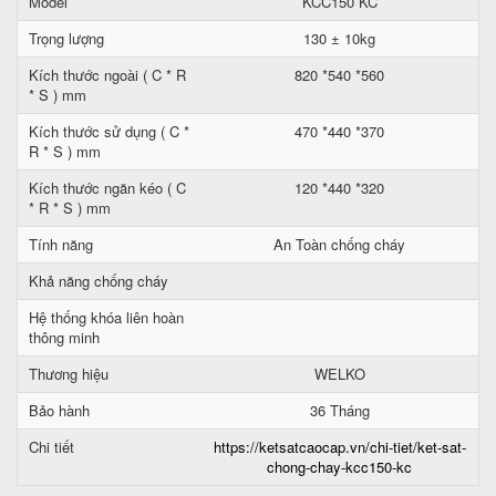
Model
KCC150 KC
Trọng lượng
130 ± 10kg
Kích thước ngoài ( C * R
820 *540 *560
* S ) mm
Kích thước sử dụng ( C *
470 *440 *370
R * S ) mm
Kích thước ngăn kéo ( C
120 *440 *320
* R * S ) mm
Tính năng
An Toàn chống cháy
Khả năng chống cháy
Hệ thống khóa liên hoàn
thông minh
Thương hiệu
WELKO
Bảo hành
36 Tháng
Chi tiết
https://ketsatcaocap.vn/chi-tiet/ket-sat-
chong-chay-kcc150-kc