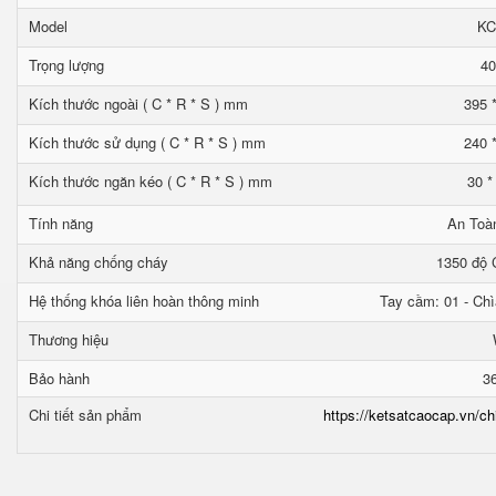
Model
KC
Trọng lượng
40
Kích thước ngoài ( C * R * S ) mm
395 
Kích thước sử dụng ( C * R * S ) mm
240 
Kích thước ngăn kéo ( C * R * S ) mm
30 *
Tính năng
An Toà
Khả năng chống cháy
1350 độ C
Hệ thống khóa liên hoàn thông minh
Tay cầm: 01 - Chì
Thương hiệu
Bảo hành
3
Chi tiết sản phẩm
https://ketsatcaocap.vn/ch