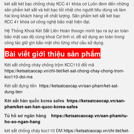
két sắt két bạc chống cháy KCC 41 khóa cơ Luôn đem đến những
sản phẩm két sắt và két bạc tốt nhất cho người tiêu dùng và làm
hài lòng khách hàng về chất lượng. Sản phẩm két sắt két bạc
KCC 41 khóa cơ công nghệ bảo mật hiện đại.
Hệ Thống Khoá Két Sắt Liên Hoàn thoogn minh tạo ra sự an toàn
bảo mật cao độ cùng khoá Cơ tinh vi, dễ sử dụng an toàn trong
công tác giữ gìn bảo mật cho từng như cầu sử dụng.
Bài viết giới thiệu sản phẩm
Két sắt chống cháy chống trộm KCC110 đổi mã
https://ketsatcaocap.vn/chi-tiet/ket-sat-chong-chay-chong-trom-
kcc110-doi-ma
Két sắt đựng tiền
https://ketsatcaocap.vn/san-pham/ket-sat-
dung-tien
Két sắt hàn quốc korea safes
https://ketsatcaocap.vn/san-
pham/ket-sat-han-quoc-korea-safes
Tủ hồ sơ ngân hàng
https://ketsatcaocap.vn/san-pham/tu-
ho-so-ngan-hang
két sắt chống cháy kcc110 ĐM
https://ketsatcaocap.vn/chi-tiet/ket-