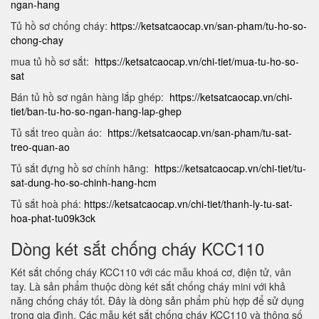
ngan-hang
Tủ hồ sơ chống cháy:
https://ketsatcaocap.vn/san-pham/tu-ho-so-
chong-chay
mua tủ hồ sơ sắt:
https://ketsatcaocap.vn/chi-tiet/mua-tu-ho-so-
sat
Bán tủ hồ sơ ngân hàng lắp ghép:
https://ketsatcaocap.vn/chi-
tiet/ban-tu-ho-so-ngan-hang-lap-ghep
Tủ sắt treo quần áo:
https://ketsatcaocap.vn/san-pham/tu-sat-
treo-quan-ao
Tủ sắt đựng hồ sơ chính hãng:
https://ketsatcaocap.vn/chi-tiet/tu-
sat-dung-ho-so-chinh-hang-hcm
Tủ sắt hoà phá:
https://ketsatcaocap.vn/chi-tiet/thanh-ly-tu-sat-
hoa-phat-tu09k3ck
Dòng két sắt chống cháy KCC110
Két sắt chống cháy KCC110 với các mẫu khoá cơ, điện tử, vân
tay. Là sản phẩm thuộc dòng két sắt chống cháy mini với khả
năng chống cháy tốt. Đây là dòng sản phẩm phù hợp để sử dụng
trong gia đình. Các mẫu két sắt chống cháy KCC110 và thông số