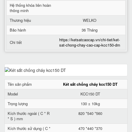
Hệ thống khóa liên hoàn
thông minh
Thương hiệu
WELKO
Bảo hành
36 Tháng
https://ketsatcaocap.vn/chi-tiet/ket-
Chi tiết
sat-chong-chay-cao-cap-kcc150-dm
Tên sản phẩm
Két sắt chống cháy kcc150 DT
Model
KCC150 DT
Trọng lượng
130 ± 10kg
Kích thước ngoài ( C * R
820 *540 *560
* S ) mm
Kích thước sử dụng ( C *
470 *440 *370