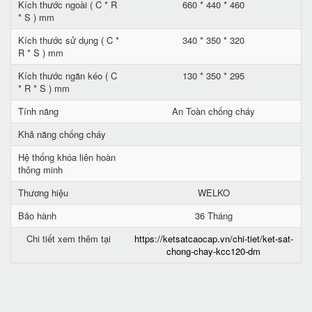
Kích thước ngoài ( C * R
660 * 440 * 460
* S ) mm
Kích thước sử dụng ( C *
340 * 350 * 320
R * S ) mm
Kích thước ngăn kéo ( C
130 * 350 * 295
* R * S ) mm
Tính năng
An Toàn chống cháy
Khả năng chống cháy
Hệ thống khóa liên hoàn
thông minh
Thương hiệu
WELKO
Bảo hành
36 Tháng
Chi tiết xem thêm tại
https://ketsatcaocap.vn/chi-tiet/ket-sat-
chong-chay-kcc120-dm