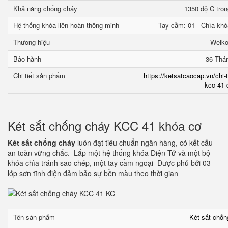
Khả năng chống cháy
1350 độ C tron
Hệ thống khóa liên hoàn thông minh
Tay cầm: 01 - Chìa khó
Thương hiệu
Welk
Bảo hành
36 Thá
Chi tiết sản phẩm
https://ketsatcaocap.vn/chi-
kcc-41-
Két sắt chống cháy KCC 41 khóa cơ
Két sắt chống cháy
luôn đạt tiêu chuẩn ngân hàng, có kết cấu
an toàn vững chắc. Lắp một hệ thống khóa Điện Tử và một bộ
khóa chìa tránh sao chép, một tay cầm ngoại Được phủ bởi 03
lớp sơn tĩnh điện đảm bảo sự bền màu theo thời gian
Tên sản phẩm
Két sắt chố