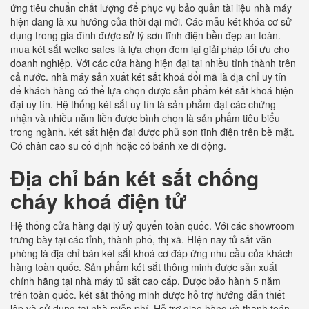
ứng tiêu chuẩn chất lượng để phục vụ bảo quản tài liệu nhà máy
hiện đang là xu hướng của thời đại mới. Các mẫu két khóa cơ sử
dụng trong gia đình được sử lý sơn tĩnh điện bền đẹp an toàn.
mua két sắt welko safes là lựa chọn đem lại giải pháp tối ưu cho
doanh nghiệp. Với các cửa hàng hiện đại tại nhiều tỉnh thành trên
cả nước. nhà máy sản xuất két sắt khoá đổi mã là địa chỉ uy tín
để khách hàng có thể lựa chọn được sản phẩm két sắt khoá hiện
đại uy tín. Hệ thống két sắt uy tín là sản phẩm đạt các chứng
nhận và nhiều năm liền được bình chọn là sản phẩm tiêu biểu
trong ngành. két sắt hiện đại được phủ sơn tĩnh điện trên bề mặt.
Có chân cao su cố định hoặc có bánh xe di động.
Địa chỉ bán két sắt chống
cháy khoá điện tử
Hệ thống cửa hàng đại lý uỷ quyển toàn quốc. Với các showroom
trưng bày tại các tỉnh, thành phố, thị xã. HIện nay tủ sắt văn
phòng là địa chỉ bán két sắt khoá cơ đáp ứng nhu cầu của khách
hàng toàn quốc. Sản phẩm két sắt thông minh được sản xuất
chính hãng tại nhà máy tủ sắt cao cấp. Được bảo hành 5 năm
trên toàn quốc. két sắt thông minh được hỗ trợ hướng dẫn thiết
lập và sử dụng tại nhà miễn phí. Hỗ trợ giao hàng và thanh toán