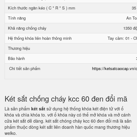
Kích thước ngăn kéo ( C * R * S ) mm
35
Tính năng
An To
Khả năng chống cháy
1350 độ
Hệ thống khóa liên hoàn thông minh
Tay cầm: 01 - Ch
Thương hiệu
Bảo hành
Chi tiết sản phẩm
https://ketsatcaocap.vn/c
Két sắt chống cháy kcc 60 đen đổi mã
Là sản phẩm
két sắt
sử dụng hệ thống khóa két điện tử với ổ
khóa và chìa khóa to. với ổ khóa này có thể mở khóa và mở cánh
cửa két sắt dễ dàng. két sắt chóng cháy kcc 60 đen đổi mã là sản
phẩm thuộc dòng két sắt liên doanh hàn quốc mang thương hiệu
welko.