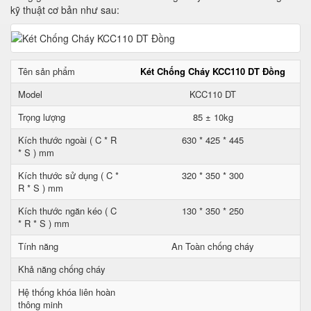
kỹ thuật cơ bản như sau:
Tên sản phẩm
Két Chống Cháy KCC110 DT Đồng
Model
KCC110 DT
Trọng lượng
85 ± 10kg
Kích thước ngoài ( C * R
630 * 425 * 445
* S ) mm
Kích thước sử dụng ( C *
320 * 350 * 300
R * S ) mm
Kích thước ngăn kéo ( C
130 * 350 * 250
* R * S ) mm
Tính năng
An Toàn chống cháy
Khả năng chống cháy
Hệ thống khóa liên hoàn
thông minh