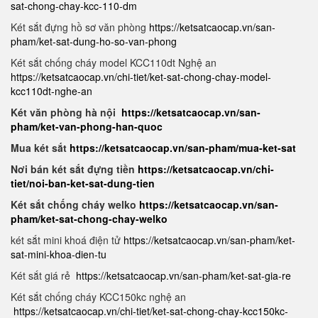
sat-chong-chay-kcc-110-dm
Két sắt đựng hồ sơ văn phòng
https://ketsatcaocap.vn/san-
pham/ket-sat-dung-ho-so-van-phong
Két sắt chống cháy model KCC110dt Nghệ an
https://ketsatcaocap.vn/chi-tiet/ket-sat-chong-chay-model-
kcc110dt-nghe-an
Két văn phòng hà nội
https://ketsatcaocap.vn/san-
pham/ket-van-phong-han-quoc
Mua két sắt
https://ketsatcaocap.vn/san-pham/mua-ket-sat
Nơi bán két sắt đựng tiền
https://ketsatcaocap.vn/chi-
tiet/noi-ban-ket-sat-dung-tien
Két sắt chống cháy welko
https://ketsatcaocap.vn/san-
pham/ket-sat-chong-chay-welko
két sắt mini khoá điện tử
https://ketsatcaocap.vn/san-pham/ket-
sat-mini-khoa-dien-tu
Két sắt giá rẻ
https://ketsatcaocap.vn/san-pham/ket-sat-gia-re
Két sắt chống cháy KCC150kc nghệ an
https://ketsatcaocap.vn/chi-tiet/ket-sat-chong-chay-kcc150kc-