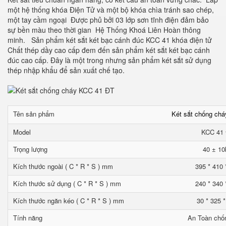
một hệ thống khóa Điện Tử và một bộ khóa chìa tránh sao chép,
một tay cầm ngoại Được phủ bởi 03 lớp sơn tĩnh điện đảm bảo
sự bền màu theo thời gian Hệ Thống Khoá Liên Hoàn thông
minh. Sản phẩm két sắt két bạc cánh đúc KCC 41 khóa điện tử
Chất thép dầy cao cấp đem đến sản phẩm két sắt két bạc cánh
đúc cao cấp. Đây là một trong nhưng sản phẩm két sắt sử dụng
thép nhập khẩu để sản xuất chế tạo.
Tên sản phẩm
Két sắt chống ch
Model
KCC 41
Trọng lượng
40 ± 10
Kích thước ngoài ( C * R * S ) mm
395 * 410 
Kích thước sử dụng ( C * R * S ) mm
240 * 340 
Kích thước ngăn kéo ( C * R * S ) mm
30 * 325 
Tính năng
An Toàn chố