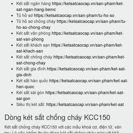
Két sắt ngân hàng
https://ketsatcaocap.vn/san-pham/ket-
sat-ngan-hang-bemc
Tủ hồ sơ
https://ketsatcaocap.vn/san-pham/tu-ho-so
Tủ hồ sơ chống cháy
https://ketsatcaocap.vn/san-pham/tu-
ho-so-chong-chay
Két sắt văn phòng
https://ketsatcaocap.vn/san-pham/ket-
sat-van-phong
Két sắt khách sạn
https://ketsatcaocap.vn/san-pham/ket-
sat-khach-san
Két sắt chống cháy
https://ketsatcaocap.vn/san-pham/ket-
sat-chong-chay
Két sắt gia đình
https://ketsatcaocap.vn/san-pham/ket-sat-
gia-dinh
Két sắt hàn quốc
https://ketsatcaocap.vn/san-pham/ket-sat-
han-quoc
Két sắt sài gòn
https://ketsatcaocap.vn/san-pham/ket-sat-
sai-gon
Siêu thị két sắt:
https://ketsatcaocap.vn/san-pham/ket-sat
Dòng két sắt chống cháy KCC150
Két sắt chống cháy KCC150 với các mẫu khoá cơ, điện tử, vân
tay. Là sản phẩm thuộc dòng két sắt chống cháy mini với khả