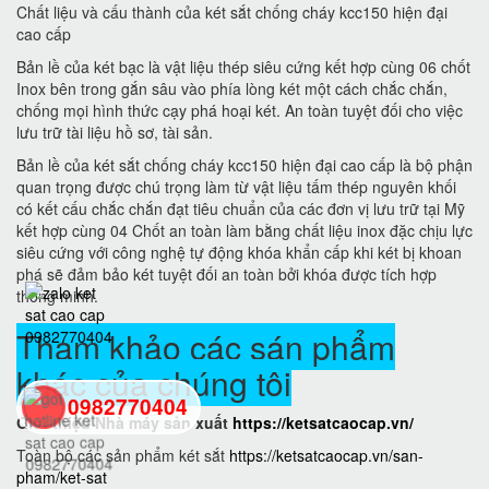
Chất liệu và cấu thành của két sắt chống cháy kcc150 hiện đại
cao cấp
Bản lề của két bạc là vật liệu thép siêu cứng kết hợp cùng 06 chốt
Inox bên trong gắn sâu vào phía lòng két một cách chắc chắn,
chống mọi hình thức cạy phá hoại két. An toàn tuyệt đối cho việc
lưu trữ tài liệu hồ sơ, tài sản.
Bản lề của két sắt chống cháy kcc150 hiện đại cao cấp là bộ phận
quan trọng được chú trọng làm từ vật liệu tấm thép nguyên khối
có kết cấu chắc chắn đạt tiêu chuẩn của các đơn vị lưu trữ tại Mỹ
kết hợp cùng 04 Chốt an toàn làm bằng chất liệu inox đặc chịu lực
siêu cứng với công nghệ tự động khóa khẩn cấp khi két bị khoan
phá sẽ đảm bảo két tuyệt đối an toàn bởi khóa được tích hợp
thông minh.
Tham khảo các sán phẩm
khác của chúng tôi
0982770404
Giới thiệu Nhà máy sản xuất
https://ketsatcaocap.vn/
Toàn bộ các sản phẩm két sắt
https://ketsatcaocap.vn/san-
back
pham/ket-sat