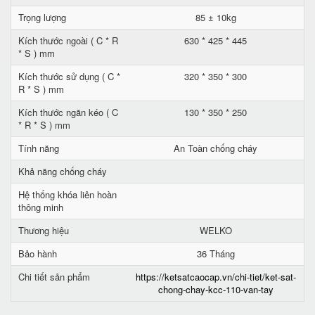
Trọng lượng
85 ± 10kg
Kích thước ngoài ( C * R
630 * 425 * 445
* S ) mm
Kích thước sử dụng ( C *
320 * 350 * 300
R * S ) mm
Kích thước ngăn kéo ( C
130 * 350 * 250
* R * S ) mm
Tính năng
An Toàn chống cháy
Khả năng chống cháy
Hệ thống khóa liên hoàn
thông minh
Thương hiệu
WELKO
Bảo hành
36 Tháng
Chi tiết sản phẩm
https://ketsatcaocap.vn/chi-tiet/ket-sat-
chong-chay-kcc-110-van-tay